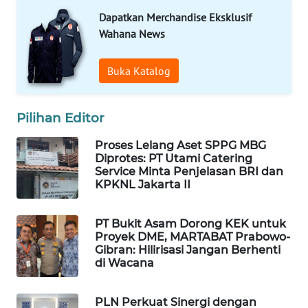
Dapatkan Merchandise Eksklusif
WAHANA
Wahana News
LISTRIK
Buka Katalog
WAHANA
TRAVEL
Pilihan Editor
WAHANA
TV
Proses Lelang Aset SPPG MBG
Diprotes: PT Utami Catering
Service Minta Penjelasan BRI dan
WAHANANEWS
KPKNL Jakarta II
ID
WAHANANEWS
PT Bukit Asam Dorong KEK untuk
Proyek DME, MARTABAT Prabowo-
CO ID
Gibran: Hilirisasi Jangan Berhenti
di Wacana
WAHANANEWS
NET
PLN Perkuat Sinergi dengan