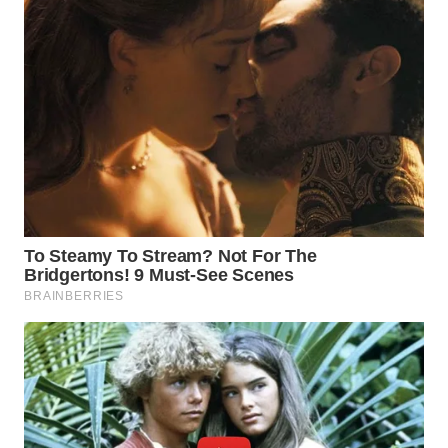
WN
BOGOR
WN
DEPOK
WN
TAPANULI
UTARA
WN
SAMOSIR
WN
PADANG
LAWAS