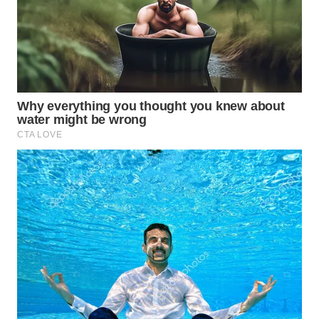
WN
INDRAMAYU
WN
KUNINGAN
WN
MAJALENGKA
WN
SUBANG
WN
SUKABUMI
WN
PURWAKARTA