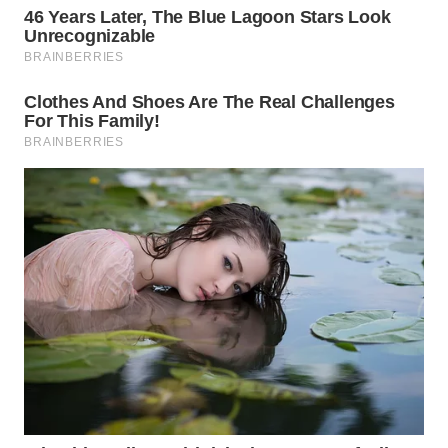
WN
TAPANULI
SELATAN
WN
TANJUNG
LESUNG
WN
KARO
WN
SIMALUNGUN
WN
LABUHANBATU
WN