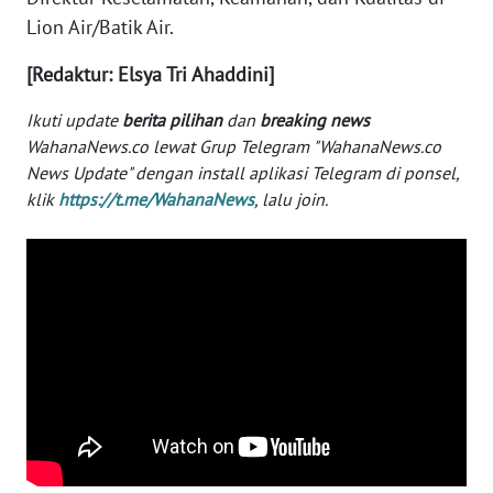
Lion Air/Batik Air.
WN
SERAMBI
[Redaktur: Elsya Tri Ahaddini]
WN
Ikuti update
berita pilihan
dan
breaking news
JAMBI
WahanaNews.co lewat Grup Telegram "WahanaNews.co
News Update" dengan install aplikasi Telegram di ponsel,
klik
https://t.me/WahanaNews
, lalu join.
WN
SULTRA
WN
NTB
WN
SULTENG
WN
SULBAR