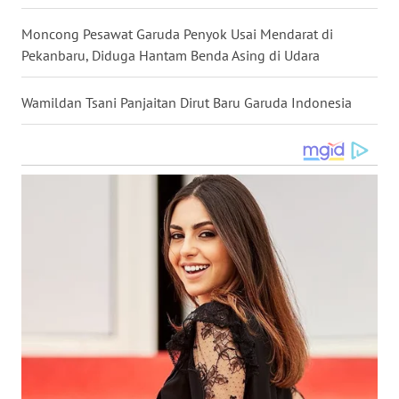
WN
Moncong Pesawat Garuda Penyok Usai Mendarat di
KALTARA
Pekanbaru, Diduga Hantam Benda Asing di Udara
WN
Wamildan Tsani Panjaitan Dirut Baru Garuda Indonesia
KALSEL
WN
KALTIM
WN
SULSEL
WN
GORONTALO
WN
SULUT