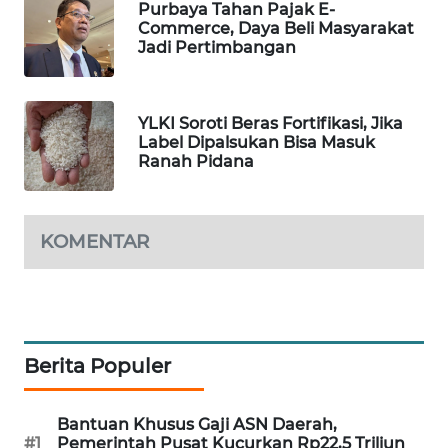
Purbaya Tahan Pajak E-
WAHANA
Commerce, Daya Beli Masyarakat
DESA
Jadi Pertimbangan
WISATA
LAPAK
YLKI Soroti Beras Fortifikasi, Jika
WAHANA
Label Dipalsukan Bisa Masuk
Ranah Pidana
Wahana
Network
KOMENTAR
KONSUMEN
LISTRIK
MASYARAKAT
KELISTRIKAN
Berita Populer
WALINKI
Bantuan Khusus Gaji ASN Daerah,
ID
#1
Pemerintah Pusat Kucurkan Rp22,5 Triliun