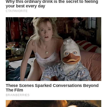
TAPANULI
TENGAH
WN DELI
SERDANG
WN
TEBING
TINGGI
WN
PAKPAK
WN
KARAWANG
WN
BEKASI