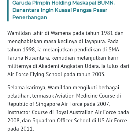
Garuda Pimpin Holding Maskapai BUMN,
Danantara Ingin Kuasai Pangsa Pasar
KARIR
Penerbangan
DISCLAIMER
Wamildan lahir di Wamena pada tahun 1981 dan
menghabiskan masa kecilnya di Jayapura. Pada
Wahana
tahun 1998, ia melanjutkan pendidikan di SMA
News
Taruna Nusantara, kemudian melanjutkan karir
Regional
militernya di Akademi Angkatan Udara. Ia lulus dari
Air Force Flying School pada tahun 2003.
WN
SUMUT
Selama karirnya, Wamildan mengikuti berbagai
pelatihan, termasuk Aviation Medicine Course di
WN
JAKARTA
Republic of Singapore Air Force pada 2007,
Instructor Course di Royal Australian Air Force pada
WN
2008, dan Squadron Officer School di US Air Force
JABAR
pada 2011.