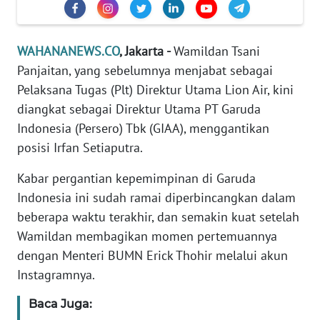
Informasi
INDEKS
WAHANANEWS.CO
, Jakarta -
Wamildan Tsani
BERITA
Panjaitan, yang sebelumnya menjabat sebagai
Pelaksana Tugas (Plt) Direktur Utama Lion Air, kini
KONTAK
KAMI
diangkat sebagai Direktur Utama PT Garuda
Indonesia (Persero) Tbk (GIAA), menggantikan
INFO
posisi Irfan Setiaputra.
IKLAN
Kabar pergantian kepemimpinan di Garuda
TENTANG
Indonesia ini sudah ramai diperbincangkan dalam
KAMI
beberapa waktu terakhir, dan semakin kuat setelah
Wamildan membagikan momen pertemuannya
PEDOMAN
dengan Menteri BUMN Erick Thohir melalui akun
MEDIA
Instagramnya.
SIBER
Baca Juga:
REDAKSI