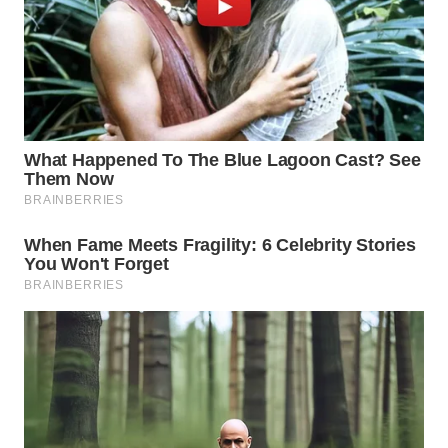
WN
SUMEDANG
WN
CIANJUR
WN
KEPULAUAN
SERIBU
WN
TANGERANG
WN
BINJAI
WN
CIREBON