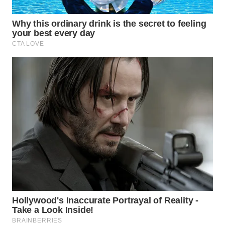
WN
PRIANGAN
TIMUR
WN
SEMARANG
WN
SOLO
WN
BOROBUDUR
WN
MADURA
WN
SURABAYA