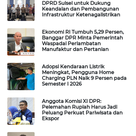
DPRD Sulsel untuk Dukung
WAHANA
Keandalan dan Pembangunan
SPORT
Infrastruktur Ketenagalistrikan
WAHANA
Ekonomi RI Tumbuh 5,29 Persen,
UMKM
Banggar DPR Minta Pemerintah
Waspadai Perlambatan
Manufaktur dan Pertanian
WAHANA
SELEB
Adopsi Kendaraan Listrik
Meningkat, Pengguna Home
WAHANA
Charging PLN Naik 9 Persen pada
PERSONA
Semester I 2026
WAHANA
Anggota Komisi XI DPR:
OTOMOTIF
Pelemahan Rupiah Harus Jadi
Peluang Perkuat Pariwisata dan
Ekspor
WAHANA
HEALTH