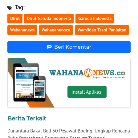
Tag:
WN
BABEL
Dirut
Dirut Garuda Indonesia
Garuda Indonesia
Wahananews
Wahananewsco
Wamildan Tsani Panjaitan
WN
SUMBAR
Beri Komentar
WN
SUMSEL
WN
BENGKULU
Install Aplikasi
WN
LAMPUNG
Berita Terkait
WN
JATENG
Danantara Bakal Beli 50 Pesawat Boeing, Ungkap Rencana