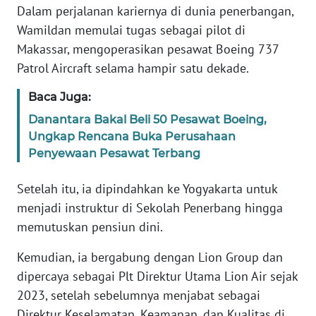
Dalam perjalanan kariernya di dunia penerbangan,
WN
BANTEN
Wamildan memulai tugas sebagai pilot di
Makassar, mengoperasikan pesawat Boeing 737
WN
Patrol Aircraft selama hampir satu dekade.
NTT
Baca Juga:
WN
Danantara Bakal Beli 50 Pesawat Boeing,
KEPRI
Ungkap Rencana Buka Perusahaan
Penyewaan Pesawat Terbang
WN
PAPUA
Setelah itu, ia dipindahkan ke Yogyakarta untuk
menjadi instruktur di Sekolah Penerbang hingga
WN
memutuskan pensiun dini.
PAPUA
BARAT
Kemudian, ia bergabung dengan Lion Group dan
dipercaya sebagai Plt Direktur Utama Lion Air sejak
WN
2023, setelah sebelumnya menjabat sebagai
RIAU
Direktur Keselamatan, Keamanan, dan Kualitas di