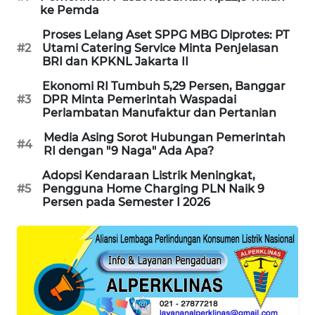
ke Pemda
MAWAKA
Proses Lelang Aset SPPG MBG Diprotes: PT
ID
#2
Utami Catering Service Minta Penjelasan
BRI dan KPKNL Jakarta II
MARTABAT
Ekonomi RI Tumbuh 5,29 Persen, Banggar
NET
#3
DPR Minta Pemerintah Waspadai
Perlambatan Manufaktur dan Pertanian
PLN
Media Asing Sorot Hubungan Pemerintah
WATCH
#4
RI dengan "9 Naga" Ada Apa?
Adopsi Kendaraan Listrik Meningkat,
MKLI
#5
Pengguna Home Charging PLN Naik 9
Persen pada Semester I 2026
LPKKI
LKKI
KOPEKLIN