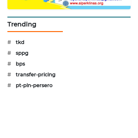
PORTAL
KONSUMEN
Trending
FORWAMKI
#
tkd
ALPERKLINAS
#
sppg
FORJASIDA
#
bps
#
transfer-pricing
TAMBANG
NEWS
#
pt-pln-persero
SITUNGIR
NEWS
SIDIKALANG
NEWS