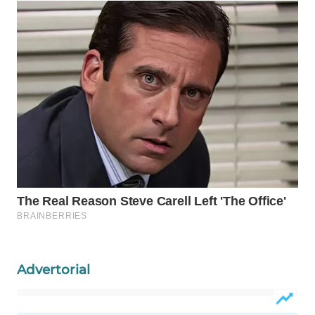
Wahana
Media
Group
WAHANA
NEWS
WAHANA
TANI
WAHANA
ADVOKAT
WAHANA
INFRASTRUKTUR
Advertorial
WAHANA
KONSUMEN