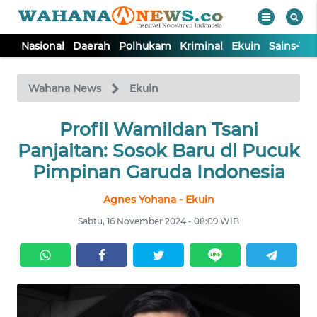
Nasional
Daerah
Polhukam
Kriminal
Ekuin
Sains-Te
WAHANA
Tutup
TV
Wahana News
Ekuin
NASIONAL
Profil Wamildan Tsani
Panjaitan: Sosok Baru di Pucuk
DAERAH
Pimpinan Garuda Indonesia
Agnes Yohana - Ekuin
POLHUKAM
Sabtu, 16 November 2024 - 08:09 WIB
KRIMINAL
EKUIN