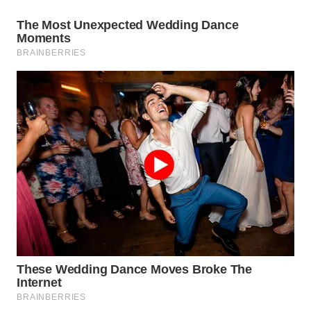
WN
NATUNA
WN
BINTAN
WN
MANDALIKA
WN
LIKUPANG
WN
LABUANBAJO
WN
BORNEO