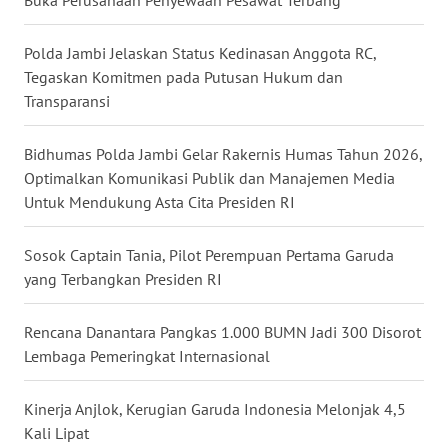
Buka Perusahaan Penyewaan Pesawat Terbang
WN
NUSANTARA
Polda Jambi Jelaskan Status Kedinasan Anggota RC,
Tegaskan Komitmen pada Putusan Hukum dan
WN
Transparansi
JOGJA
Bidhumas Polda Jambi Gelar Rakernis Humas Tahun 2026,
WN
Optimalkan Komunikasi Publik dan Manajemen Media
JATIM
Untuk Mendukung Asta Cita Presiden RI
WN
Sosok Captain Tania, Pilot Perempuan Pertama Garuda
BALI
yang Terbangkan Presiden RI
WN
Rencana Danantara Pangkas 1.000 BUMN Jadi 300 Disorot
KALBAR
Lembaga Pemeringkat Internasional
WN
Kinerja Anjlok, Kerugian Garuda Indonesia Melonjak 4,5
KALTENG
Kali Lipat