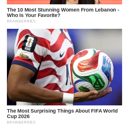
WN
MALUKU
WN
MALUT
WN
DAIRI
WN
DANAU
TOBA
WN
NIAS
WN
LANGKAT