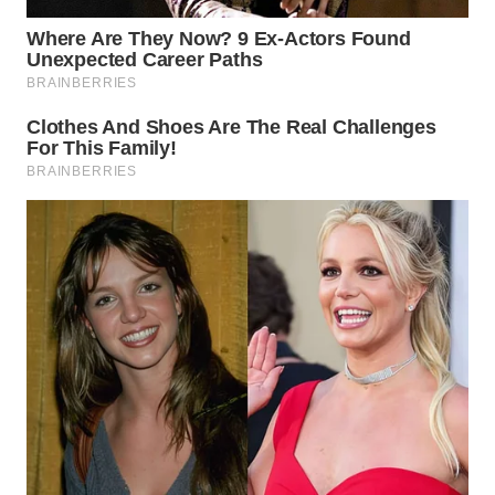
WN
BOGOR
WN
DEPOK
WN
TAPANULI
UTARA
WN
SAMOSIR
WN
PADANG
LAWAS