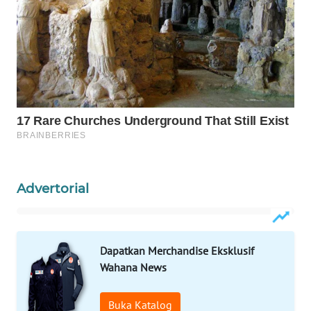
WAHANA
LISTRIK
WAHANA
TRAVEL
WAHANA
TV
WAHANANEWS
Advertorial
ID
WAHANANEWS
CO ID
Dapatkan Merchandise Eksklusif
Wahana News
WAHANANEWS
NET
Buka Katalog