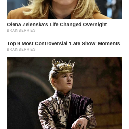
TAPANULI
TENGAH
WN DELI
SERDANG
WN
TEBING
TINGGI
WN
PAKPAK
WN
KARAWANG
WN
BEKASI