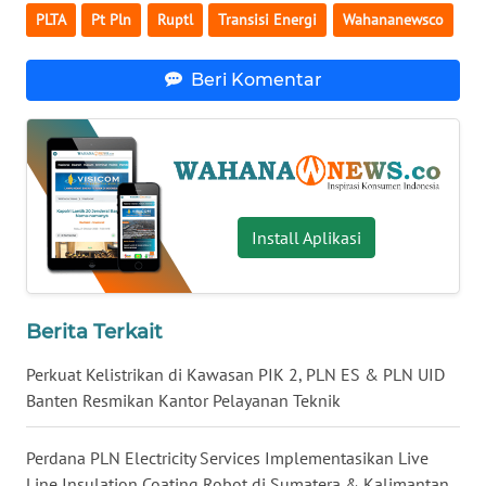
PLTA
Pt Pln
Ruptl
Transisi Energi
Wahananewsco
WN
BABEL
Beri Komentar
WN
SUMBAR
WN
SUMSEL
Install Aplikasi
WN
BENGKULU
Berita Terkait
WN
Perkuat Kelistrikan di Kawasan PIK 2, PLN ES & PLN UID
LAMPUNG
Banten Resmikan Kantor Pelayanan Teknik
WN
JATENG
Perdana PLN Electricity Services Implementasikan Live
Line Insulation Coating Robot di Sumatera & Kalimantan