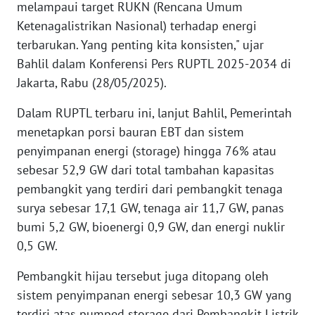
melampaui target RUKN (Rencana Umum
WN
Ketenagalistrikan Nasional) terhadap energi
BANTEN
terbarukan. Yang penting kita konsisten," ujar
Bahlil dalam Konferensi Pers RUPTL 2025-2034 di
WN
NTT
Jakarta, Rabu (28/05/2025).
Dalam RUPTL terbaru ini, lanjut Bahlil, Pemerintah
WN
KEPRI
menetapkan porsi bauran EBT dan sistem
penyimpanan energi (storage) hingga 76% atau
WN
sebesar 52,9 GW dari total tambahan kapasitas
PAPUA
pembangkit yang terdiri dari pembangkit tenaga
surya sebesar 17,1 GW, tenaga air 11,7 GW, panas
WN
bumi 5,2 GW, bioenergi 0,9 GW, dan energi nuklir
PAPUA
0,5 GW.
BARAT
Pembangkit hijau tersebut juga ditopang oleh
WN
sistem penyimpanan energi sebesar 10,3 GW yang
RIAU
terdiri atas pumped storage dari Pembangkit Listrik