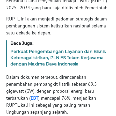
Rencana Usaha Penyediaan Tenaga Listrik (RUPTL)
Informasi
2025–2034 yang baru saja dirilis oleh Pemerintah.
INDEKS
RUPTL ini akan menjadi pedoman strategis dalam
BERITA
pembangunan sistem kelistrikan nasional selama
satu dekade ke depan.
KONTAK
KAMI
Baca Juga:
INFO
Perkuat Pengembangan Layanan dan Bisnis
IKLAN
Ketenagalistrikan, PLN ES Teken Kerjasama
dengan Maxima Daya Indonesia
TENTANG
KAMI
Dalam dokumen tersebut, direncanakan
penambahan pembangkit listrik sebesar 69,5
PEDOMAN
gigawatt (GW), dengan proporsi energi baru
MEDIA
terbarukan (
EBT
) mencapai 76%, menjadikan
SIBER
RUPTL kali ini sebagai yang paling ramah
lingkungan sepanjang sejarah.
REDAKSI