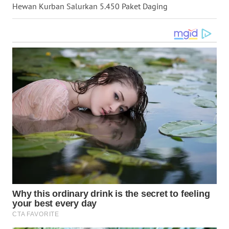
Hewan Kurban Salurkan 5.450 Paket Daging
WN
KALTARA
WN
KALSEL
WN
KALTIM
WN
SULSEL
WN
GORONTALO
WN
SULUT