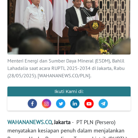
SAINS-TEKNO
KESEHATAN
INTERNASIONAL
SERBA-SERBI
Menteri Energi dan Sumber Daya Mineral (ESDM), Bahlil
Lahadalia saat acara RUPTL 2025-2034 di Jakarta, Rabu
PENDIDIKAN
(28/05/2025). [WAHANANEWS.CO/PLN].
OLAHRAGA
Ikuti Kami di:
OPINI
WAHANANEWS.CO
, Jakarta
- PT PLN (Persero)
EDITORIAL
menyatakan kesiapan penuh dalam menjalankan