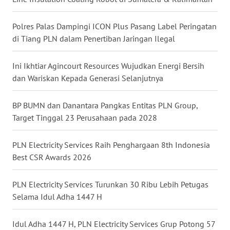
WN
NUSANTARA
Polres Palas Dampingi ICON Plus Pasang Label Peringatan
di Tiang PLN dalam Penertiban Jaringan Ilegal
WN
JOGJA
Ini Ikhtiar Agincourt Resources Wujudkan Energi Bersih
dan Wariskan Kepada Generasi Selanjutnya
WN
JATIM
BP BUMN dan Danantara Pangkas Entitas PLN Group,
Target Tinggal 23 Perusahaan pada 2028
WN
BALI
PLN Electricity Services Raih Penghargaan 8th Indonesia
Best CSR Awards 2026
WN
KALBAR
PLN Electricity Services Turunkan 30 Ribu Lebih Petugas
Selama Idul Adha 1447 H
WN
KALTENG
Idul Adha 1447 H, PLN Electricity Services Grup Potong 57