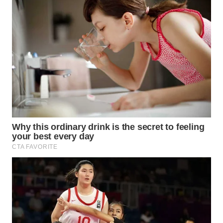
WN
INDRAMAYU
WN
KUNINGAN
WN
MAJALENGKA
WN
SUBANG
WN
SUKABUMI
WN
PURWAKARTA