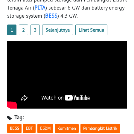
Tenaga Air (
PLTA
) sebesar 6 GW dan battery energy
WN
storage system (
BESS
) 4,3 GW.
SERAMBI
1
2
3
Selanjutnya
Lihat Semua
WN
JAMBI
WN
SULTRA
WN
NTB
WN
SULTENG
Tag:
WN
SULBAR
BESS
EBT
ESDM
Komitmen
Pembangkit Listrik