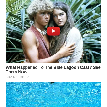
WN
MALUKU
WN
MALUT
WN
DAIRI
WN
DANAU
TOBA
WN
NIAS
WN
LANGKAT