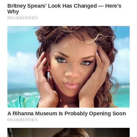
WN
SUMEDANG
WN
CIANJUR
WN
KEPULAUAN
SERIBU
WN
TANGERANG
WN
BINJAI
WN
CIREBON