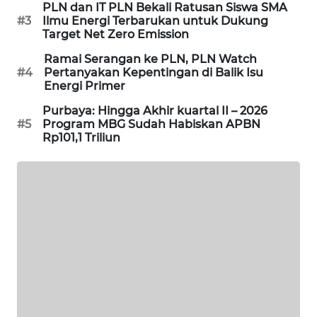
PLN dan IT PLN Bekali Ratusan Siswa SMA
PORTAL
#3
Ilmu Energi Terbarukan untuk Dukung
KONSUMEN
Target Net Zero Emission
Ramai Serangan ke PLN, PLN Watch
FORWAMKI
#4
Pertanyakan Kepentingan di Balik Isu
Energi Primer
ALPERKLINAS
Purbaya: Hingga Akhir kuartal II – 2026
#5
Program MBG Sudah Habiskan APBN
Rp101,1 Triliun
FORJASIDA
TAMBANG
NEWS
SITUNGIR
NEWS
SIDIKALANG
NEWS