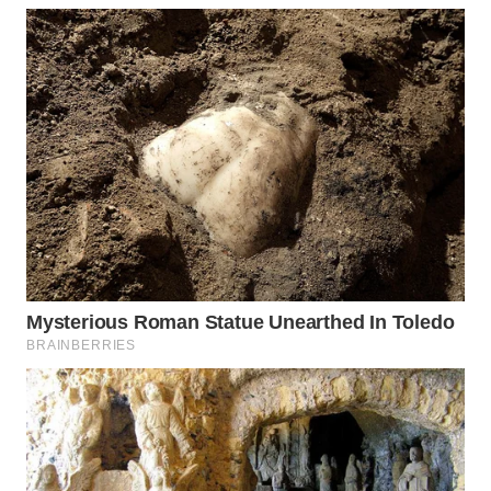
Wahana
Media
Group
WAHANA
NEWS
WAHANA
TANI
WAHANA
ADVOKAT
WAHANA
INFRASTRUKTUR
WAHANA
KONSUMEN