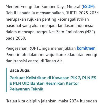
Menteri Energi dan Sumber Daya Mineral (
ESDM
),
KARIR
Bahlil Lahadalia menyampaikan, RUPTL 2025-2034
merupakan rujukan penting ketenagalistrikan
DISCLAIMER
nasional yang akan menjadi landasan Indonesia
dalam mencapai target Net Zero Emissions (NZE)
Wahana
pada 2060.
News
Regional
Pengesahan RUPTL juga menunjukkan
komitmen
Pemerintah dalam mewujudkan kedaulatan energi
WN
dan transisi energi di Tanah Air.
SUMUT
Baca Juga:
WN
Perkuat Kelistrikan di Kawasan PIK 2, PLN ES
JAKARTA
& PLN UID Banten Resmikan Kantor
Pelayanan Teknik
WN
JABAR
"Kalau kita disiplin jalankan, maka 2034 itu sudah