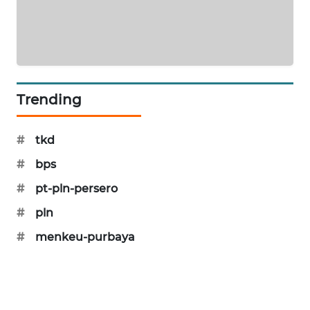
SIBARAGAS
NEWS
METRO
SIANTAR
Trending
NEWS
METRO
#
tkd
MEDAN
#
bps
NEWS
#
pt-pln-persero
METRO
#
pln
JAKARTA
NEWS
#
menkeu-purbaya
KRT
NEWS