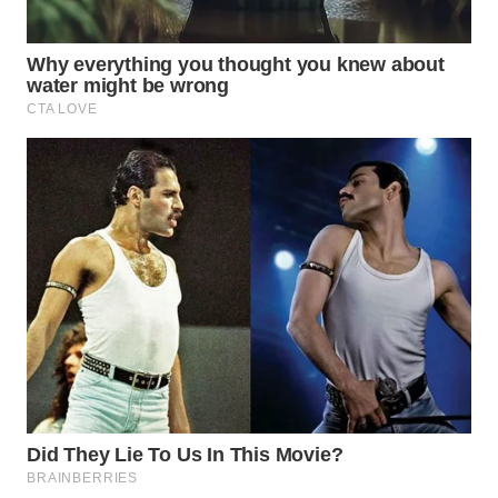
WN
NATUNA
WN
BINTAN
WN
MANDALIKA
WN
LIKUPANG
WN
LABUANBAJO
WN
BORNEO