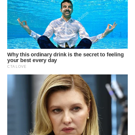
WN
TAPANULI
SELATAN
WN
TANJUNG
LESUNG
WN
KARO
WN
SIMALUNGUN
WN
LABUHANBATU
WN