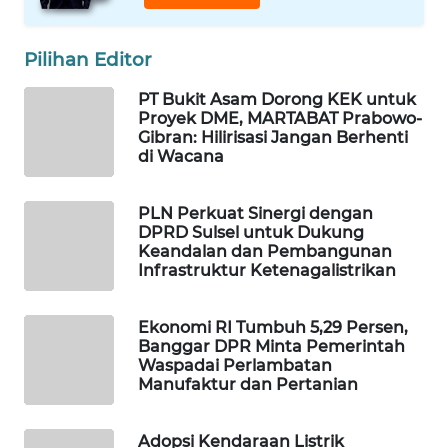
WAHANA
SPORT
Pilihan Editor
PT Bukit Asam Dorong KEK untuk
WAHANA
Proyek DME, MARTABAT Prabowo-
UMKM
Gibran: Hilirisasi Jangan Berhenti
di Wacana
WAHANA
SELEB
PLN Perkuat Sinergi dengan
DPRD Sulsel untuk Dukung
WAHANA
Keandalan dan Pembangunan
PERSONA
Infrastruktur Ketenagalistrikan
WAHANA
Ekonomi RI Tumbuh 5,29 Persen,
OTOMOTIF
Banggar DPR Minta Pemerintah
Waspadai Perlambatan
Manufaktur dan Pertanian
WAHANA
HEALTH
Adopsi Kendaraan Listrik