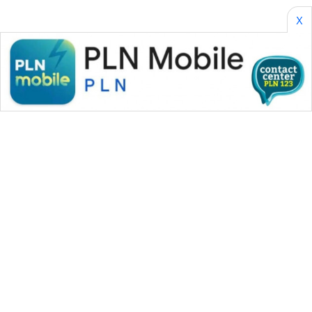
X
WAHANA MEDIA GROUP
|
|
|
WAHANA NEWS co
WAHANA TANI
WAHANA ADVOKAT
|
|
WAHANA INFRASTRUKTUR
WAHANA KONSUMEN