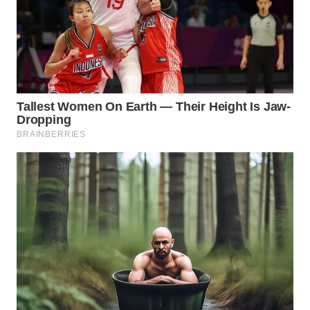
WN
PRIANGAN
TIMUR
WN
SEMARANG
WN
SOLO
WN
BOROBUDUR
WN
MADURA
WN
SURABAYA