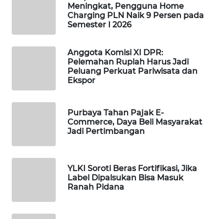
Meningkat, Pengguna Home
WAHANA
Charging PLN Naik 9 Persen pada
DESA
Semester I 2026
WISATA
Anggota Komisi XI DPR:
LAPAK
Pelemahan Rupiah Harus Jadi
WAHANA
Peluang Perkuat Pariwisata dan
Ekspor
Wahana
Network
Purbaya Tahan Pajak E-
Commerce, Daya Beli Masyarakat
KONSUMEN
Jadi Pertimbangan
LISTRIK
MASYARAKAT
YLKI Soroti Beras Fortifikasi, Jika
KELISTRIKAN
Label Dipalsukan Bisa Masuk
Ranah Pidana
WALINKI
ID