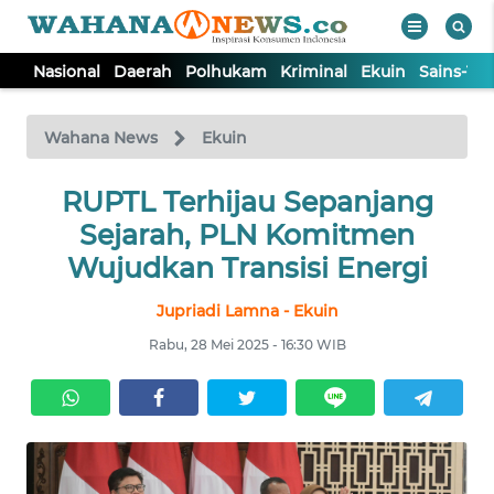
Nasional
Daerah
Polhukam
Kriminal
Ekuin
Sains-Te
WAHANA
Tutup
TV
Wahana News
Ekuin
NASIONAL
RUPTL Terhijau Sepanjang
Sejarah, PLN Komitmen
DAERAH
Wujudkan Transisi Energi
Jupriadi Lamna - Ekuin
POLHUKAM
Rabu, 28 Mei 2025 - 16:30 WIB
KRIMINAL
EKUIN