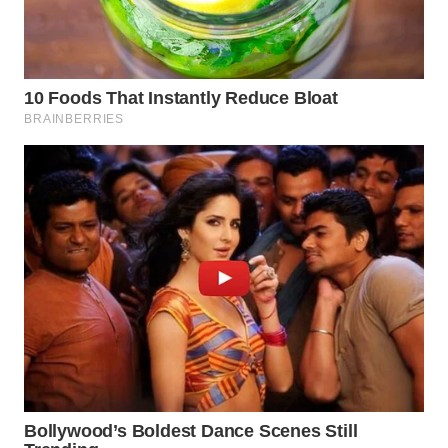
WN
MALUKU
WN
MALUT
WN
DAIRI
WN
DANAU
TOBA
WN
NIAS
WN
LANGKAT