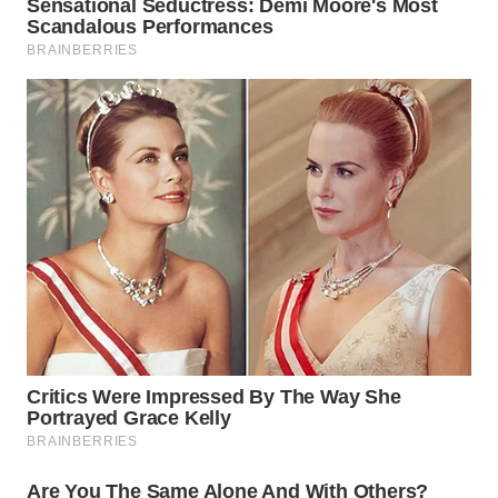
WN
INDRAMAYU
WN
KUNINGAN
WN
MAJALENGKA
WN
SUBANG
WN
SUKABUMI
WN
PURWAKARTA