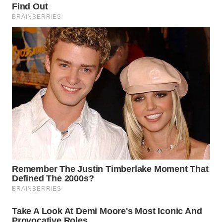
WN
PRIANGAN
TIMUR
WN
SEMARANG
WN
SOLO
WN
BOROBUDUR
WN
MADURA
WN
SURABAYA