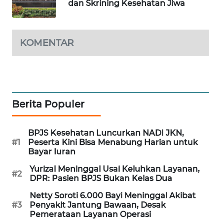
dan Skrining Kesehatan Jiwa
MAWAKA
ID
KOMENTAR
MARTABAT
NET
PLN
WATCH
Berita Populer
MKLI
BPJS Kesehatan Luncurkan NADI JKN,
#1
Peserta Kini Bisa Menabung Harian untuk
Bayar Iuran
LPKKI
Yurizal Meninggal Usai Keluhkan Layanan,
#2
DPR: Pasien BPJS Bukan Kelas Dua
LKKI
Netty Soroti 6.000 Bayi Meninggal Akibat
KOPEKLIN
#3
Penyakit Jantung Bawaan, Desak
Pemerataan Layanan Operasi