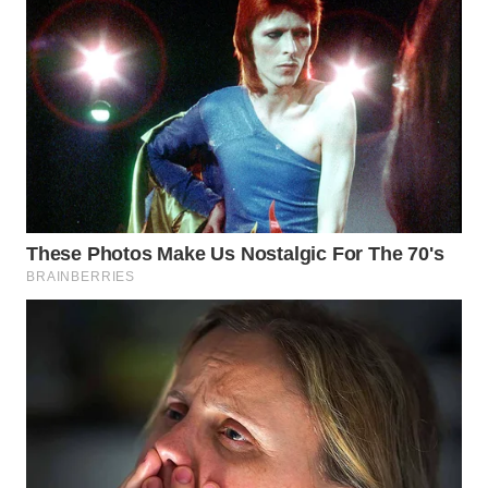
Wahana
Media
Group
WAHANA
NEWS
WAHANA
TANI
WAHANA
ADVOKAT
WAHANA
INFRASTRUKTUR
WAHANA
KONSUMEN