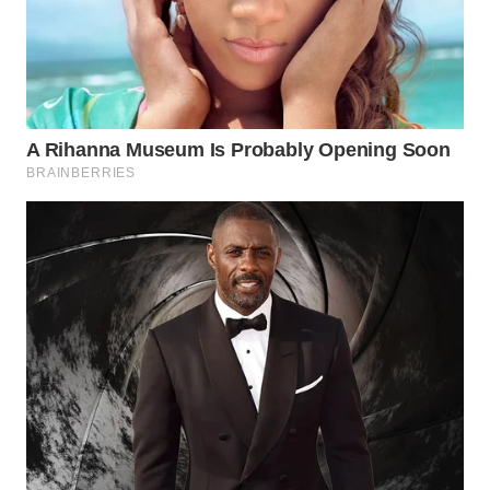
WN
BOGOR
WN
DEPOK
WN
TAPANULI
UTARA
WN
SAMOSIR
WN
PADANG
LAWAS