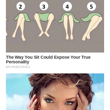
TAPANULI
TENGAH
WN DELI
SERDANG
WN
TEBING
TINGGI
WN
PAKPAK
WN
KARAWANG
WN
BEKASI