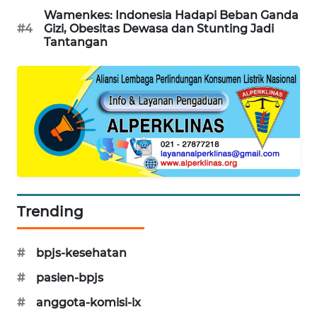
PORTAL
Wamenkes: Indonesia Hadapi Beban Ganda
#4
Gizi, Obesitas Dewasa dan Stunting Jadi
KONSUMEN
Tantangan
FORWAMKI
ALPERKLINAS
FORJASIDA
TAMBANG
NEWS
Trending
SITUNGIR
NEWS
#
bpjs-kesehatan
#
pasien-bpjs
SIDIKALANG
NEWS
#
anggota-komisi-ix