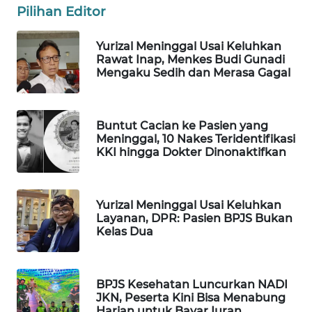
Pilihan Editor
WAHANA
SPORT
Yurizal Meninggal Usai Keluhkan
Rawat Inap, Menkes Budi Gunadi
WAHANA
Mengaku Sedih dan Merasa Gagal
UMKM
WAHANA
Buntut Cacian ke Pasien yang
SELEB
Meninggal, 10 Nakes Teridentifikasi
KKI hingga Dokter Dinonaktifkan
WAHANA
PERSONA
Yurizal Meninggal Usai Keluhkan
Layanan, DPR: Pasien BPJS Bukan
WAHANA
Kelas Dua
OTOMOTIF
WAHANA
BPJS Kesehatan Luncurkan NADI
HEALTH
JKN, Peserta Kini Bisa Menabung
Harian untuk Bayar Iuran