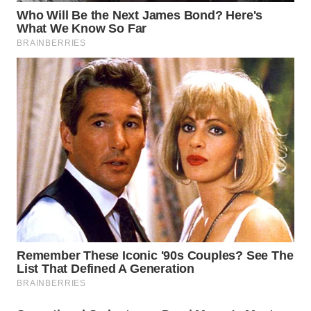
WN
SUMEDANG
WN
CIANJUR
WN
KEPULAUAN
SERIBU
WN
TANGERANG
WN
BINJAI
WN
CIREBON