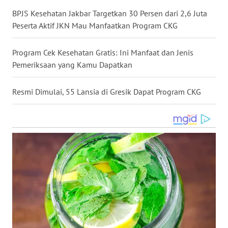
WN
BPJS Kesehatan Jakbar Targetkan 30 Persen dari 2,6 Juta
KALTARA
Peserta Aktif JKN Mau Manfaatkan Program CKG
WN
Program Cek Kesehatan Gratis: Ini Manfaat dan Jenis
KALSEL
Pemeriksaan yang Kamu Dapatkan
WN
Resmi Dimulai, 55 Lansia di Gresik Dapat Program CKG
KALTIM
WN
SULSEL
WN
GORONTALO
WN
SULUT