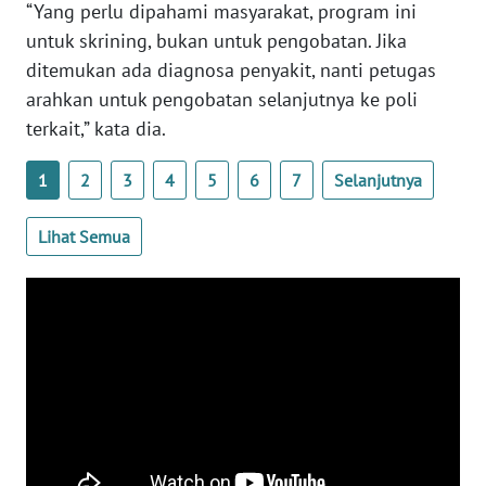
“Yang perlu dipahami masyarakat, program ini
WN
untuk skrining, bukan untuk pengobatan. Jika
SERAMBI
ditemukan ada diagnosa penyakit, nanti petugas
arahkan untuk pengobatan selanjutnya ke poli
WN
terkait,” kata dia.
JAMBI
1
2
3
4
5
6
7
Selanjutnya
WN
SULTRA
Lihat Semua
WN
NTB
WN
SULTENG
WN
SULBAR