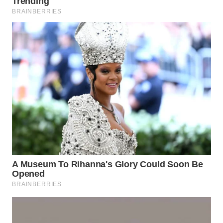
WN
TAPANULI
SELATAN
WN
TANJUNG
LESUNG
WN
KARO
WN
SIMALUNGUN
WN
LABUHANBATU
WN