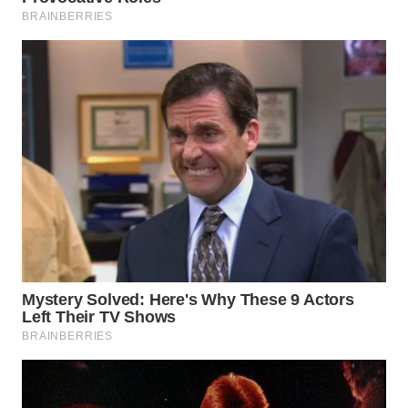
WN
NATUNA
WN
BINTAN
WN
MANDALIKA
WN
LIKUPANG
WN
LABUANBAJO
WN
BORNEO