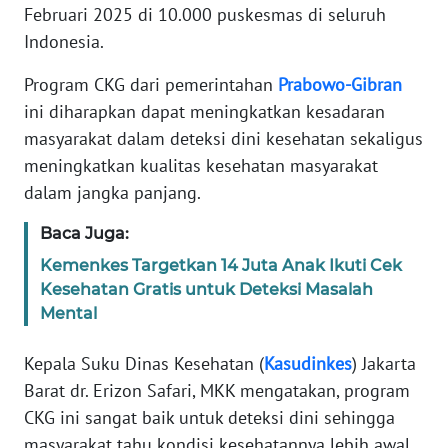
Informasi
Februari 2025 di 10.000 puskesmas di seluruh
Indonesia.
INDEKS
BERITA
Program CKG dari pemerintahan
Prabowo-Gibran
ini diharapkan dapat meningkatkan kesadaran
KONTAK
masyarakat dalam deteksi dini kesehatan sekaligus
KAMI
meningkatkan kualitas kesehatan masyarakat
dalam jangka panjang.
INFO
IKLAN
Baca Juga:
Kemenkes Targetkan 14 Juta Anak Ikuti Cek
TENTANG
Kesehatan Gratis untuk Deteksi Masalah
KAMI
Mental
PEDOMAN
Kepala Suku Dinas Kesehatan (
Kasudinkes
) Jakarta
MEDIA
Barat dr. Erizon Safari, MKK mengatakan, program
SIBER
CKG ini sangat baik untuk deteksi dini sehingga
REDAKSI
masyarakat tahu kondisi kesehatannya lebih awal