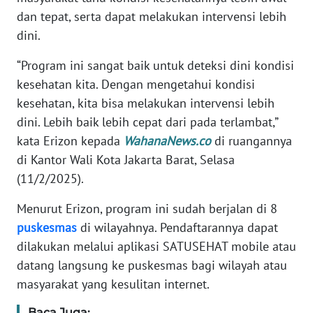
dan tepat, serta dapat melakukan intervensi lebih
KARIR
dini.
“Program ini sangat baik untuk deteksi dini kondisi
DISCLAIMER
kesehatan kita. Dengan mengetahui kondisi
kesehatan, kita bisa melakukan intervensi lebih
Wahana
News
dini. Lebih baik lebih cepat dari pada terlambat,”
Regional
kata Erizon kepada
WahanaNews.co
di ruangannya
di Kantor Wali Kota Jakarta Barat, Selasa
WN
(11/2/2025).
SUMUT
Menurut Erizon, program ini sudah berjalan di 8
WN
puskesmas
di wilayahnya. Pendaftarannya dapat
JAKARTA
dilakukan melalui aplikasi SATUSEHAT mobile atau
datang langsung ke puskesmas bagi wilayah atau
WN
masyarakat yang kesulitan internet.
JABAR
Baca Juga: