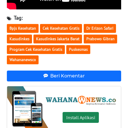
WN
BABEL
Tag:
Bpjs Kesehatan
Cek Kesehatan Gratis
Dr Erizon Safari
WN
SUMBAR
Kasudinkes
Kasudinkes Jakarta Barat
Prabowo Gibran
Program Cek Kesehatan Gratis
Puskesmas
WN
SUMSEL
Wahananewsco
WN
Beri Komentar
BENGKULU
WN
LAMPUNG
WN
Install Aplikasi
JATENG