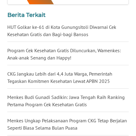
WN
NUSANTARA
Berita Terkait
HUT Golkar ke-61 di Kota Gunungsitoli Diwarnai Cek
WN
Kesehatan Gratis dan Bagi-bagi Bansos
JOGJA
Program Cek Kesehatan Gratis Diluncurkan, Wamenkes:
WN
Anak-anak Senang dan Happy!
JATIM
CKG Jangkau Lebih dari 4,4 Juta Warga, Pemerintah
WN
Tegaskan Komitmen Kesehatan Lewat APBN 2025
BALI
Menkes Budi Gunadi Sadikin: Jawa Tengah Raih Ranking
WN
KALBAR
Pertama Program Cek Kesehatan Gratis
WN
Menkes Ungkap Pelaksanaan Program CKG Tetap Berjalan
KALTENG
Seperti Biasa Selama Bulan Puasa