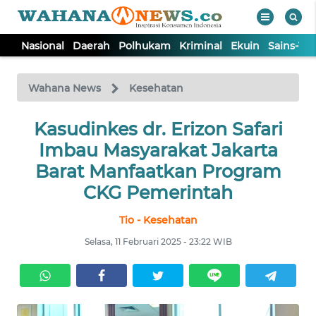
Nasional
Daerah
Polhukam
Kriminal
Ekuin
Sains-Te
WAHANA
Tutup
TV
Wahana News
Kesehatan
NASIONAL
Kasudinkes dr. Erizon Safari
Imbau Masyarakat Jakarta
DAERAH
Barat Manfaatkan Program
CKG Pemerintah
POLHUKAM
Tio - Kesehatan
Selasa, 11 Februari 2025 - 23:22 WIB
KRIMINAL
EKUIN