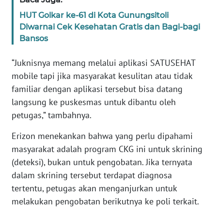
WN
HUT Golkar ke-61 di Kota Gunungsitoli
BANTEN
Diwarnai Cek Kesehatan Gratis dan Bagi-bagi
Bansos
WN
NTT
“Juknisnya memang melalui aplikasi SATUSEHAT
mobile tapi jika masyarakat kesulitan atau tidak
WN
familiar dengan aplikasi tersebut bisa datang
KEPRI
langsung ke puskesmas untuk dibantu oleh
petugas,” tambahnya.
WN
PAPUA
Erizon menekankan bahwa yang perlu dipahami
masyarakat adalah program CKG ini untuk skrining
WN
(deteksi), bukan untuk pengobatan. Jika ternyata
PAPUA
BARAT
dalam skrining tersebut terdapat diagnosa
tertentu, petugas akan menganjurkan untuk
WN
melakukan pengobatan berikutnya ke poli terkait.
RIAU