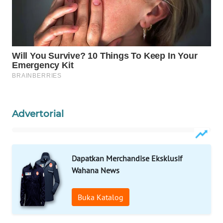
WAHANA
LISTRIK
WAHANA
TRAVEL
WAHANA
TV
Advertorial
WAHANANEWS
ID
Dapatkan Merchandise Eksklusif
WAHANANEWS
Wahana News
CO ID
Buka Katalog
WAHANANEWS
NET