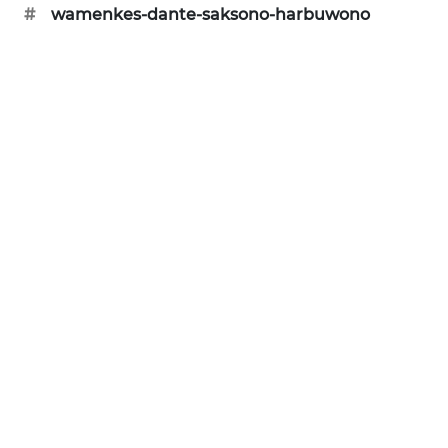
#
wamenkes-dante-saksono-harbuwono
SIBARAGAS
NEWS
METRO
SIANTAR
NEWS
METRO
MEDAN
NEWS
METRO
JAKARTA
NEWS
KRT
NEWS