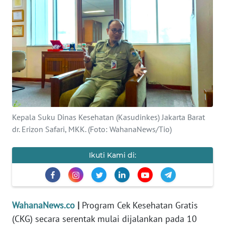
SAINS-TEKNO
KESEHATAN
INTERNASIONAL
SERBA-SERBI
Kepala Suku Dinas Kesehatan (Kasudinkes) Jakarta Barat
PENDIDIKAN
dr. Erizon Safari, MKK. (Foto: WahanaNews/Tio)
OLAHRAGA
Ikuti Kami di:
OPINI
EDITORIAL
WahanaNews.co
|
Program Cek Kesehatan Gratis
(CKG) secara serentak mulai dijalankan pada 10