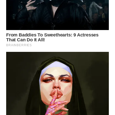
WN
PRIANGAN
TIMUR
WN
SEMARANG
WN
SOLO
WN
BOROBUDUR
WN
MADURA
WN
SURABAYA