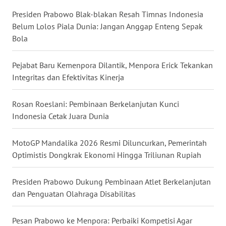
WN
Presiden Prabowo Blak-blakan Resah Timnas Indonesia
NUSANTARA
Belum Lolos Piala Dunia: Jangan Anggap Enteng Sepak
Bola
WN
JOGJA
Pejabat Baru Kemenpora Dilantik, Menpora Erick Tekankan
Integritas dan Efektivitas Kinerja
WN
JATIM
Rosan Roeslani: Pembinaan Berkelanjutan Kunci
Indonesia Cetak Juara Dunia
WN
BALI
MotoGP Mandalika 2026 Resmi Diluncurkan, Pemerintah
Optimistis Dongkrak Ekonomi Hingga Triliunan Rupiah
WN
KALBAR
Presiden Prabowo Dukung Pembinaan Atlet Berkelanjutan
dan Penguatan Olahraga Disabilitas
WN
KALTENG
Pesan Prabowo ke Menpora: Perbaiki Kompetisi Agar