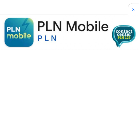
X
WAHANA MEDIA GROUP
|
|
|
WAHANA NEWS co
WAHANA TANI
WAHANA ADVOKAT
|
|
WAHANA INFRASTRUKTUR
WAHANA KONSUMEN