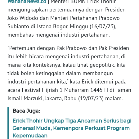
WahanaNews.co
|
Menteri BUMN Erick Thohir
Informasi
mengungkapkan pertemuannya dengan Presiden
INDEKS
Joko Widodo dan Menteri Pertahanan Prabowo
BERITA
Subianto di Istana Bogor, Minggu (16/07/23),
membahas mengenai industri pertahanan.
KONTAK
KAMI
"Pertemuan dengan Pak Prabowo dan Pak Presiden
itu lebih bicara mengenai industri pertahanan, di
INFO
mana kita konteksnya, kalau lihat geopolitik, kita
IKLAN
tidak boleh ketinggalan dalam membangun
industri pertahanan kita," kata Erick ditemui pada
TENTANG
acara Festival Hijriah 1 Muharram 1445 H di Taman
KAMI
Ismail Marzuki, Jakarta, Rabu (19/07/23) malam.
PEDOMAN
Baca Juga:
MEDIA
Erick Thohir Ungkap Tiga Ancaman Serius bagi
SIBER
Generasi Muda, Kemenpora Perkuat Program
Kepemudaan
REDAKSI