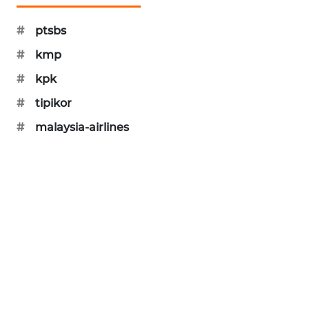
SIBARAGAS
#
ptsbs
NEWS
#
kmp
METRO
#
kpk
SIANTAR
NEWS
#
tipikor
#
malaysia-airlines
METRO
MEDAN
NEWS
METRO
JAKARTA
NEWS
KRT
NEWS