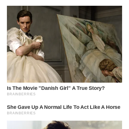
WN
SUMEDANG
WN
CIANJUR
WN
KEPULAUAN
SERIBU
WN
TANGERANG
WN
BINJAI
WN
CIREBON