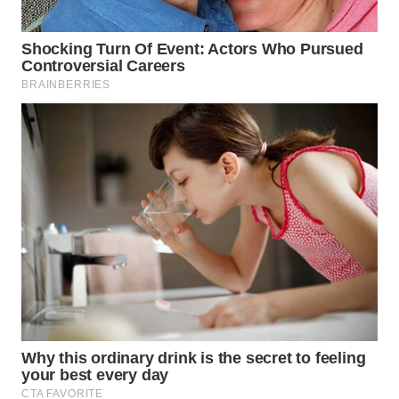
WN
BOGOR
WN
DEPOK
WN
TAPANULI
UTARA
WN
SAMOSIR
WN
PADANG
LAWAS