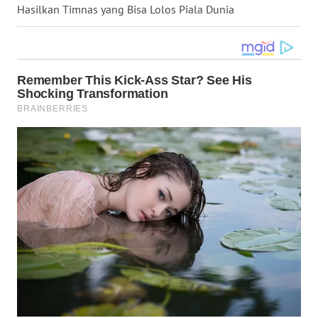
Hasilkan Timnas yang Bisa Lolos Piala Dunia
WN
KALTARA
WN
KALSEL
WN
KALTIM
WN
SULSEL
WN
GORONTALO
WN
SULUT