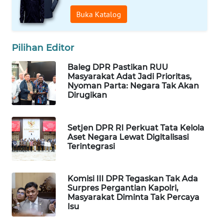
WAHANA
Buka Katalog
SPORT
Pilihan Editor
WAHANA
UMKM
Baleg DPR Pastikan RUU
Masyarakat Adat Jadi Prioritas,
WAHANA
Nyoman Parta: Negara Tak Akan
SELEB
Dirugikan
WAHANA
Setjen DPR RI Perkuat Tata Kelola
PERSONA
Aset Negara Lewat Digitalisasi
Terintegrasi
WAHANA
OTOMOTIF
Komisi III DPR Tegaskan Tak Ada
Surpres Pergantian Kapolri,
WAHANA
Masyarakat Diminta Tak Percaya
HEALTH
Isu