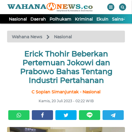
Nasional
Daerah
Polhukam
Kriminal
Ekuin
Sains-Te
WAHANA
Tutup
TV
Wahana News
Nasional
NASIONAL
Erick Thohir Beberkan
Pertemuan Jokowi dan
DAERAH
Prabowo Bahas Tentang
Industri Pertahanan
POLHUKAM
C Sopian Simanjuntak - Nasional
Kamis, 20 Juli 2023 - 02:22 WIB
KRIMINAL
EKUIN