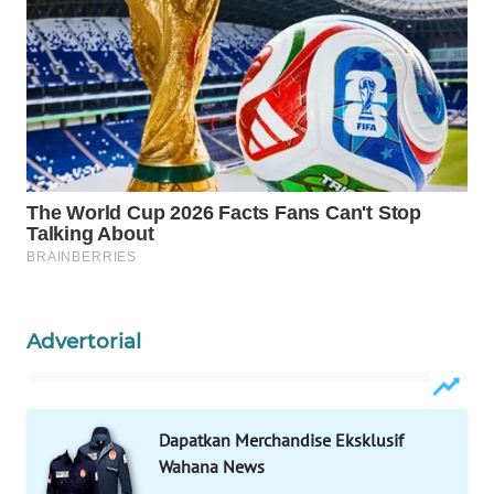
WAHANA
LISTRIK
WAHANA
TRAVEL
WAHANA
TV
WAHANANEWS
ID
Advertorial
WAHANANEWS
CO ID
Dapatkan Merchandise Eksklusif
WAHANANEWS
NET
Wahana News