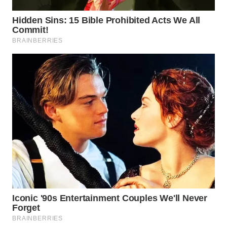
WN
NATUNA
WN
BINTAN
WN
MANDALIKA
WN
LIKUPANG
WN
LABUANBAJO
WN
BORNEO