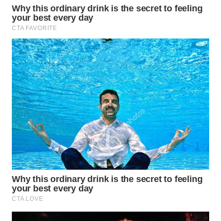
WN
MALUKU
WN
MALUT
WN
DAIRI
WN
DANAU
TOBA
WN
NIAS
WN
LANGKAT