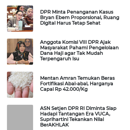
WAHANA
DPR Minta Penanganan Kasus
DESA
Bryan Ebem Proporsional, Ruang
WISATA
Digital Harus Tetap Sehat
LAPAK
WAHANA
Anggota Komisi VIII DPR Ajak
Masyarakat Pahami Pengelolaan
Dana Haji agar Tak Mudah
Wahana
Terpengaruh Isu
Network
KONSUMEN
Mentan Amran Temukan Beras
LISTRIK
Fortifikasi Abal-abal, Harganya
Capai Rp 42.000/Kg
MASYARAKAT
KELISTRIKAN
ASN Setjen DPR RI Diminta Siap
Hadapi Tantangan Era VUCA,
WALINKI
Suprihartini Tekankan Nilai
ID
BerAKHLAK