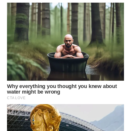
Wahana
Media
Group
WAHANA
NEWS
WAHANA
TANI
WAHANA
ADVOKAT
WAHANA
INFRASTRUKTUR
WAHANA
KONSUMEN