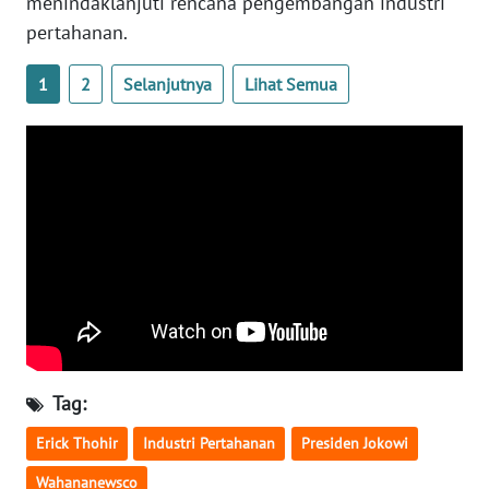
menindaklanjuti rencana pengembangan industri
pertahanan.
WN
SERAMBI
1
2
Selanjutnya
Lihat Semua
WN
JAMBI
WN
SULTRA
WN
NTB
WN
SULTENG
Tag:
WN
Erick Thohir
Industri Pertahanan
Presiden Jokowi
SULBAR
Wahananewsco