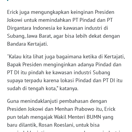
WN
BANTEN
Erick juga mengungkapkan keinginan Presiden
Jokowi untuk memindahkan PT Pindad dan PT
WN
Dirgantara Indonesia ke kawasan industri di
NTT
Subang, Jawa Barat, agar bisa lebih dekat dengan
Bandara Kertajati.
WN
KEPRI
"Kalau kita lihat juga bagaimana ketika di Kertajati,
Bapak Presiden menginginkan adanya Pindad dan
WN
PT DI itu pindah ke kawasan industri Subang
PAPUA
supaya terpadu karena lokasi Pindad dan PT DI itu
sudah di tengah kota,” katanya.
WN
PAPUA
Guna menindaklanjuti pembahasan dengan
BARAT
Presiden Jokowi dan Menhan Prabowo itu, Erick
pun telah mengajak Wakil Menteri BUMN yang
WN
baru dilantik, Rosan Roeslani, untuk bisa
RIAU