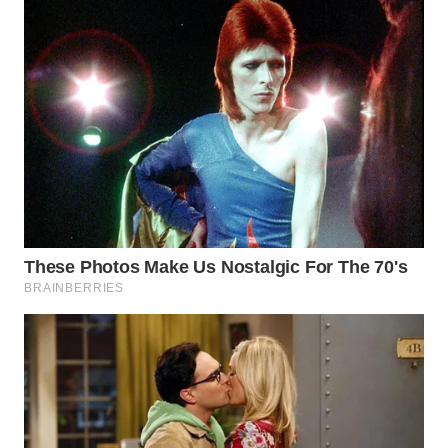
WN
TAPANULI
SELATAN
WN
TANJUNG
LESUNG
WN
KARO
WN
SIMALUNGUN
WN
LABUHANBATU
WN