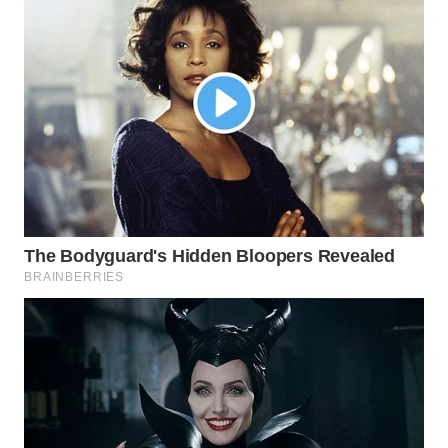
WN
INDRAMAYU
WN
KUNINGAN
WN
MAJALENGKA
WN
SUBANG
WN
SUKABUMI
WN
PURWAKARTA