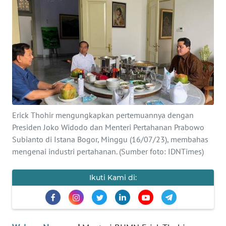
SAINS-TEKNO
KESEHATAN
INTERNASIONAL
SERBA-SERBI
Erick Thohir mengungkapkan pertemuannya dengan
PENDIDIKAN
Presiden Joko Widodo dan Menteri Pertahanan Prabowo
Subianto di Istana Bogor, Minggu (16/07/23), membahas
OLAHRAGA
mengenai industri pertahanan. (Sumber foto: IDNTimes)
OPINI
Ikuti Kami di:
EDITORIAL