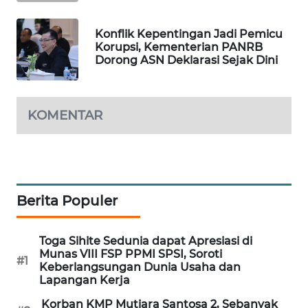
MAWAKA
Konflik Kepentingan Jadi Pemicu
ID
Korupsi, Kementerian PANRB
Dorong ASN Deklarasi Sejak Dini
MARTABAT
NET
KOMENTAR
PLN
WATCH
MKLI
Berita Populer
LPKKI
Toga Sihite Sedunia dapat Apresiasi di
LKKI
Munas VIII FSP PPMI SPSI, Soroti
#1
Keberlangsungan Dunia Usaha dan
Lapangan Kerja
KOPEKLIN
Korban KMP Mutiara Santosa 2, Sebanyak