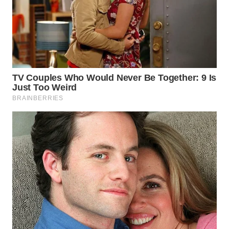
TAPANULI
TENGAH
WN DELI
SERDANG
WN
TEBING
TINGGI
WN
PAKPAK
WN
KARAWANG
WN
BEKASI