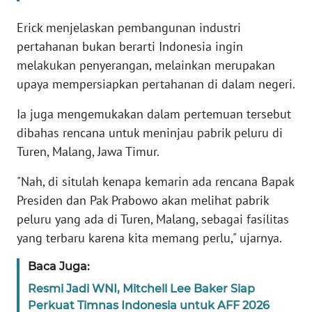
Erick menjelaskan pembangunan industri
KARIR
pertahanan bukan berarti Indonesia ingin
melakukan penyerangan, melainkan merupakan
DISCLAIMER
upaya mempersiapkan pertahanan di dalam negeri.
Wahana
Ia juga mengemukakan dalam pertemuan tersebut
News
dibahas rencana untuk meninjau pabrik peluru di
Regional
Turen, Malang, Jawa Timur.
WN
"Nah, di situlah kenapa kemarin ada rencana Bapak
SUMUT
Presiden dan Pak Prabowo akan melihat pabrik
peluru yang ada di Turen, Malang, sebagai fasilitas
WN
JAKARTA
yang terbaru karena kita memang perlu," ujarnya.
Baca Juga:
WN
JABAR
Resmi Jadi WNI, Mitchell Lee Baker Siap
Perkuat Timnas Indonesia untuk AFF 2026