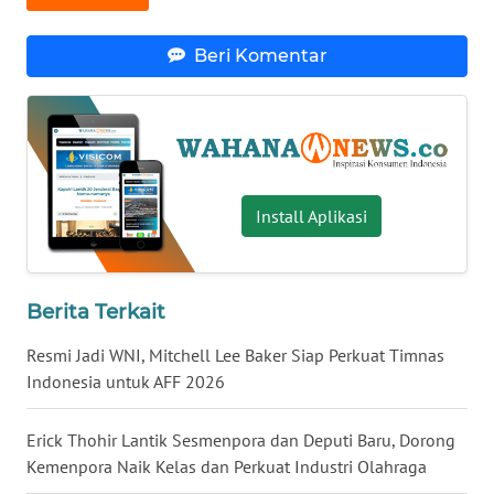
WN
BABEL
Beri Komentar
WN
SUMBAR
WN
Install Aplikasi
SUMSEL
WN
BENGKULU
Berita Terkait
Resmi Jadi WNI, Mitchell Lee Baker Siap Perkuat Timnas
WN
Indonesia untuk AFF 2026
LAMPUNG
Erick Thohir Lantik Sesmenpora dan Deputi Baru, Dorong
WN
JATENG
Kemenpora Naik Kelas dan Perkuat Industri Olahraga