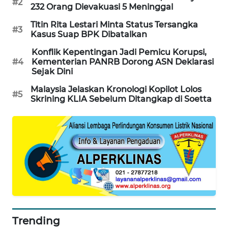
#2
232 Orang Dievakuasi 5 Meninggal
PORTAL
KONSUMEN
Titin Rita Lestari Minta Status Tersangka
#3
Kasus Suap BPK Dibatalkan
FORWAMKI
Konflik Kepentingan Jadi Pemicu Korupsi,
#4
Kementerian PANRB Dorong ASN Deklarasi
Sejak Dini
ALPERKLINAS
Malaysia Jelaskan Kronologi Kopilot Lolos
#5
Skrining KLIA Sebelum Ditangkap di Soetta
FORJASIDA
TAMBANG
NEWS
SITUNGIR
NEWS
SIDIKALANG
NEWS
Trending