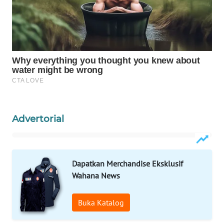
WAHANA
LISTRIK
WAHANA
TRAVEL
WAHANA
TV
Advertorial
WAHANANEWS
ID
WAHANANEWS
Dapatkan Merchandise Eksklusif
CO ID
Wahana News
WAHANANEWS
Buka Katalog
NET