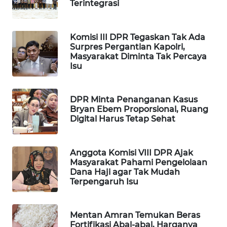
Terintegrasi
WAHANA
DESA
WISATA
Komisi III DPR Tegaskan Tak Ada
Surpres Pergantian Kapolri,
Masyarakat Diminta Tak Percaya
LAPAK
Isu
WAHANA
Wahana
DPR Minta Penanganan Kasus
Network
Bryan Ebem Proporsional, Ruang
Digital Harus Tetap Sehat
KONSUMEN
LISTRIK
Anggota Komisi VIII DPR Ajak
Masyarakat Pahami Pengelolaan
MASYARAKAT
Dana Haji agar Tak Mudah
KELISTRIKAN
Terpengaruh Isu
WALINKI
Mentan Amran Temukan Beras
ID
Fortifikasi Abal-abal, Harganya