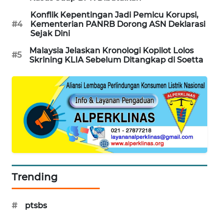
PORTAL
Konflik Kepentingan Jadi Pemicu Korupsi,
KONSUMEN
#4
Kementerian PANRB Dorong ASN Deklarasi
Sejak Dini
FORWAMKI
Malaysia Jelaskan Kronologi Kopilot Lolos
#5
Skrining KLIA Sebelum Ditangkap di Soetta
ALPERKLINAS
FORJASIDA
TAMBANG
NEWS
SITUNGIR
NEWS
Trending
SIDIKALANG
#
ptsbs
NEWS