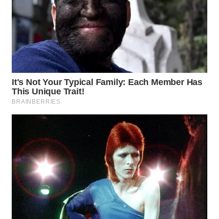
WN
NATUNA
WN
BINTAN
WN
MANDALIKA
WN
LIKUPANG
WN
LABUANBAJO
WN
BORNEO