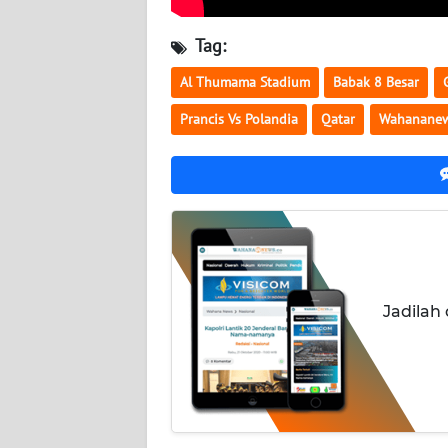
NUSANTARA
Tag:
WN
JOGJA
Al Thumama Stadium
Babak 8 Besar
Prancis Vs Polandia
Qatar
Wahanane
WN
JATIM
WN
BALI
WN
KALBAR
Jadilah
WN
KALTENG
WN