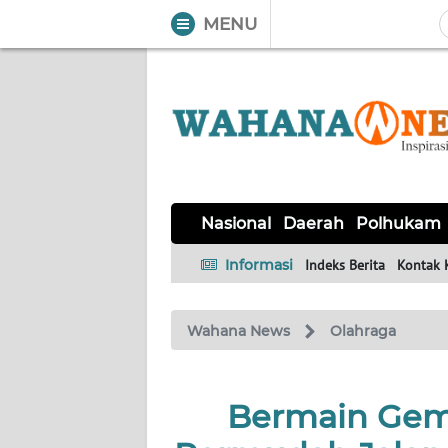
MENU
WAHANA
Tutup
TV
NASIONAL
DAERAH
POLHUKAM
KRIMINAL
EKUIN
SAINS-
KESEHATAN
INTERNASIONAL
Nasional
Daerah
Polhukam
TEKNO
Informasi
Indeks Berita
Kontak 
SERBA-
PENDIDIKAN
OLAHRAGA
OPINI
SERBI
Wahana News
Olahraga
EDITORIAL
Bermain Gemi
Informasi