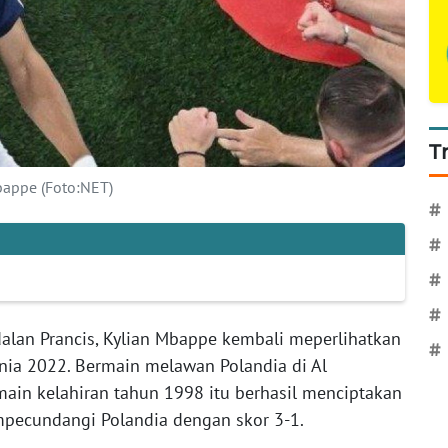
T
bappe (Foto:NET)
#
#
#
#
lan Prancis, Kylian Mbappe kembali meperlihatkan
#
nia 2022. Bermain melawan Polandia di Al
in kelahiran tahun 1998 itu berhasil menciptakan
pecundangi Polandia dengan skor 3-1.