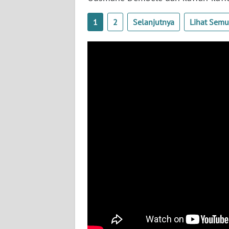
BABEL
1
2
Selanjutnya
Lihat Sem
WN
SUMBAR
WN
SUMSEL
WN
BENGKULU
WN
LAMPUNG
WN
JATENG
WN