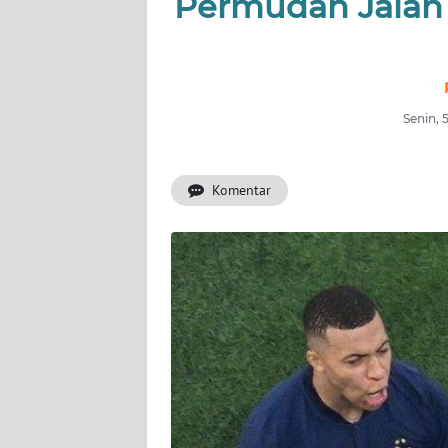
Permudah Jalan 
INDEKS
BERITA
KONTAK
KAMI
Senin, 
INFO
IKLAN
Komentar
TENTANG
KAMI
PEDOMAN
MEDIA
SIBER
REDAKSI