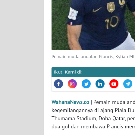
KARIR
DISCLAIMER
Wahana
News
Regional
Pemain muda andalan Prancis, Kylian M
WN
SUMUT
Ikuti Kami di:
WN
JAKARTA
WahanaNews.co
| Pemain muda anda
WN
kegemilangannya di ajang Piala Du
JABAR
Thumama Stadium, Doha Qatar, pema
dua gol dan membawa Prancis mem
WN
BANTEN