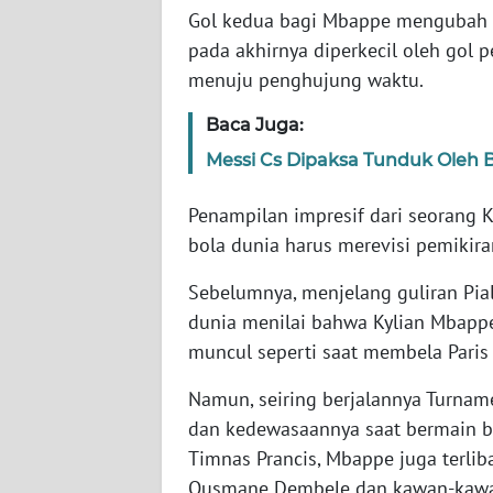
SERAMBI
Gol kedua bagi Mbappe mengubah 
pada akhirnya diperkecil oleh gol 
WN
menuju penghujung waktu.
JAMBI
Baca Juga:
WN
Messi Cs Dipaksa Tunduk Oleh
SULTRA
Penampilan impresif dari seorang
K
WN
bola dunia harus merevisi pemikir
NTB
Sebelumnya, menjelang guliran Pial
WN
dunia menilai bahwa Kylian Mbappe
SULTENG
muncul seperti saat membela Paris
Namun, seiring berjalannya Turna
WN
SULBAR
dan kedewasaannya saat bermain 
Timnas Prancis, Mbappe juga terlib
WN
Ousmane Dembele dan kawan-kaw