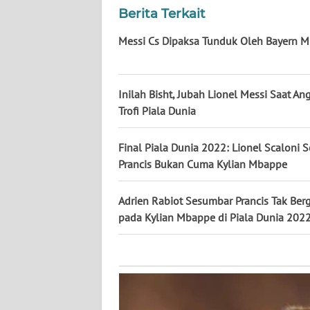
KALTARA
Berita Terkait
WN
Messi Cs Dipaksa Tunduk Oleh Bayern 
KALSEL
WN
Inilah Bisht, Jubah Lionel Messi Saat An
KALTIM
Trofi Piala Dunia
WN
Final Piala Dunia 2022: Lionel Scaloni 
SULSEL
Prancis Bukan Cuma Kylian Mbappe
WN
Adrien Rabiot Sesumbar Prancis Tak Ber
GORONTALO
pada Kylian Mbappe di Piala Dunia 202
WN
SULUT
WN
MALUKU