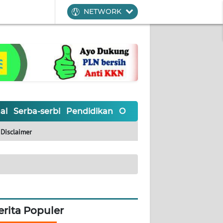
NETWORK
al
Serba-serbi
Pendidikan
Olahraga
Opini
Editoria
Disclaimer
erita Populer