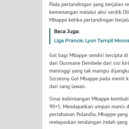
Pada pertandingan yang berjalan r
kemenangan melalui aksi cerdik Ol
WN
Mbappe ketika pertandingan berjal
NTT
Baca Juga:
WN
Liga Prancis: Lyon Tampil Monce
KEPRI
Gol bagi Mbappe sendiri tercipta 
WN
dari Ousmane Dembele dari sisi ki
PAPUA
meninggi yang tak mampu dijangka
Szczesny. Gol Mbappe pada menit
WN
PAPUA
dari sang lawan.
BARAT
Sinar kebintangan Mbappe kembali
90+1. Mendapatkan umpan manis da
WN
RIAU
pertahanan Polandia, Mbappe yang 
melepaskan tendangan indah yang 
WN