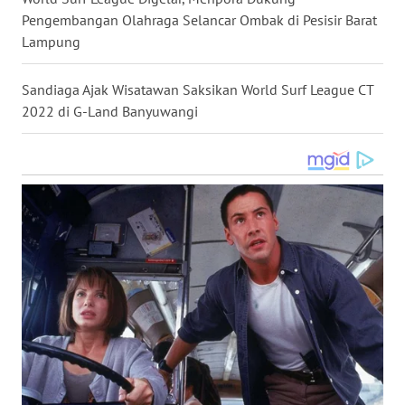
WN
Pengembangan Olahraga Selancar Ombak di Pesisir Barat
KALTARA
Lampung
WN
Sandiaga Ajak Wisatawan Saksikan World Surf League CT
KALSEL
2022 di G-Land Banyuwangi
WN
KALTIM
WN
SULSEL
WN
GORONTALO
WN
SULUT