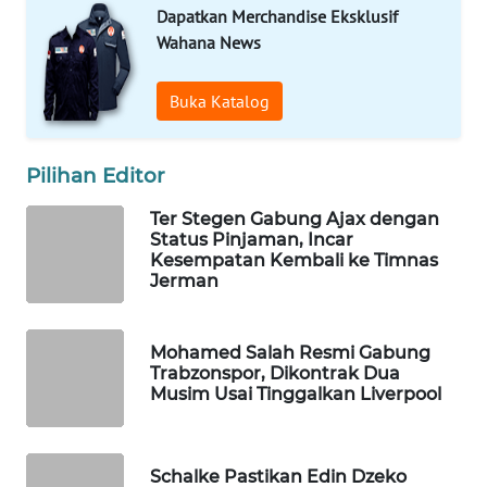
Dapatkan Merchandise Eksklusif
WAHANA
Wahana News
LISTRIK
Buka Katalog
WAHANA
TRAVEL
Pilihan Editor
WAHANA
TV
Ter Stegen Gabung Ajax dengan
Status Pinjaman, Incar
Kesempatan Kembali ke Timnas
WAHANANEWS
Jerman
ID
Mohamed Salah Resmi Gabung
WAHANANEWS
Trabzonspor, Dikontrak Dua
CO ID
Musim Usai Tinggalkan Liverpool
WAHANANEWS
NET
Schalke Pastikan Edin Dzeko