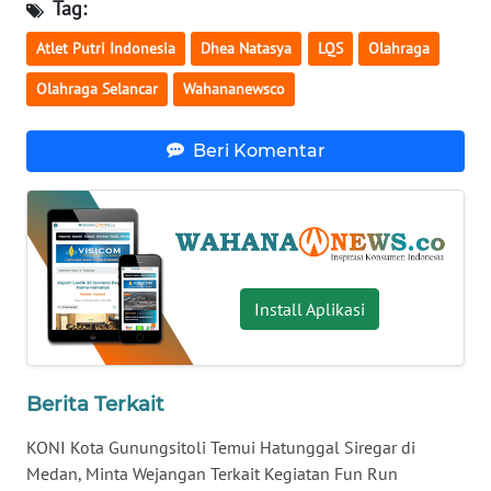
Tag:
WN
Atlet Putri Indonesia
Dhea Natasya
LQS
Olahraga
BABEL
Olahraga Selancar
Wahananewsco
WN
SUMBAR
Beri Komentar
WN
SUMSEL
WN
BENGKULU
Install Aplikasi
WN
LAMPUNG
Berita Terkait
WN
KONI Kota Gunungsitoli Temui Hatunggal Siregar di
JATENG
Medan, Minta Wejangan Terkait Kegiatan Fun Run