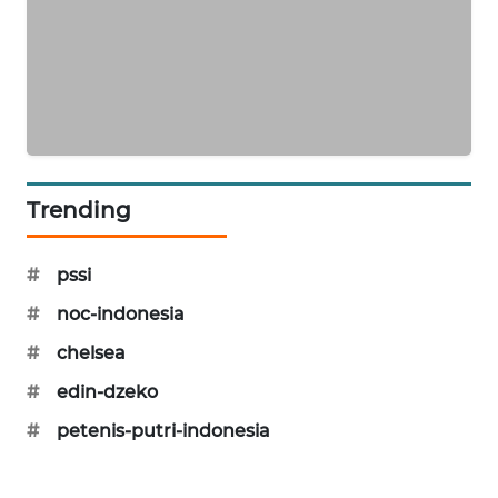
PORTAL
KONSUMEN
FORWAMKI
ALPERKLINAS
Trending
FORJASIDA
#
pssi
TAMBANG
NEWS
#
noc-indonesia
#
chelsea
SITUNGIR
NEWS
#
edin-dzeko
#
petenis-putri-indonesia
SIDIKALANG
NEWS