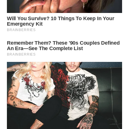
WN
SUMEDANG
WN
CIANJUR
WN
KEPULAUAN
SERIBU
WN
TANGERANG
WN
BINJAI
WN
CIREBON