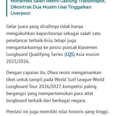
Mohamed Salah Resmi Gabung Trabzonspor,
Dikontrak Dua Musim Usai Tinggalkan
KARIR
Liverpool
Gelar juara yang diraihnya tidak hanya
DISCLAIMER
mengukuhkan kapasitasnya sebagai salah satu
Wahana
peselancar terbaik Asia, tetapi juga
News
mengantarkannya ke posisi puncak klasemen
Regional
Longboard Qualifying Series (
LQS
) Asia musim
2025/2026.
WN
SUMUT
Dengan capaian itu, Dhea resmi mengamankan
tiket untuk tampil pada World Surf League World
WN
Longboard Tour 2026/2027, kompetisi paling
JAKARTA
bergengsi yang mempertemukan para atlet
longboard terbaik dari berbagai negara.
WN
JABAR
Prestasi ini juga memiliki nilai historis yang tinggi.