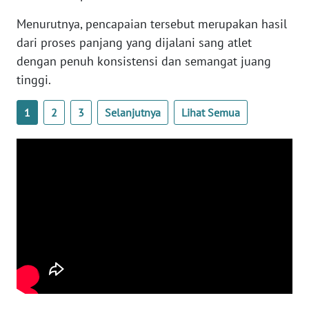
Menurutnya, pencapaian tersebut merupakan hasil
WN
SERAMBI
dari proses panjang yang dijalani sang atlet
dengan penuh konsistensi dan semangat juang
WN
tinggi.
JAMBI
1
2
3
Selanjutnya
Lihat Semua
WN
SULTRA
WN
NTB
WN
SULTENG
WN
SULBAR