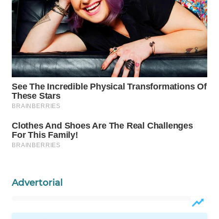
Wahana
Media
Group
WAHANA
NEWS
WAHANA
TANI
WAHANA
ADVOKAT
WAHANA
INFRASTRUKTUR
Advertorial
WAHANA
KONSUMEN