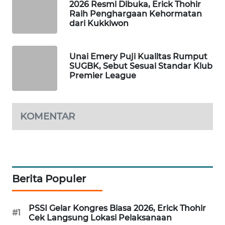
2026 Resmi Dibuka, Erick Thohir
WAHANA
Raih Penghargaan Kehormatan
DESA
dari Kukkiwon
WISATA
Unai Emery Puji Kualitas Rumput
LAPAK
SUGBK, Sebut Sesuai Standar Klub
WAHANA
Premier League
Wahana
Network
KOMENTAR
KONSUMEN
LISTRIK
MASYARAKAT
Berita Populer
KELISTRIKAN
WALINKI
PSSI Gelar Kongres Biasa 2026, Erick Thohir
#1
ID
Cek Langsung Lokasi Pelaksanaan