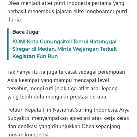
Dhea menjadi atlet putri Indonesia pertama yang
WN
berhasil menembus jajaran elite longboarder putri
BANTEN
dunia.
WN
Baca Juga:
NTT
KONI Kota Gunungsitoli Temui Hatunggal
Siregar di Medan, Minta Wejangan Terkait
WN
Kegiatan Fun Run
KEPRI
Tak hanya itu, ia juga tercatat sebagai perempuan
WN
PAPUA
Asia keempat yang mampu mencapai level
tersebut, mengikuti jejak tiga atlet asal Jepang
WN
yang lebih dulu mengukir prestasi serupa.
PAPUA
BARAT
Pelatih Kepala Tim Nasional Surfing Indonesia, Arya
Subyakto, menyampaikan apresiasi atas kerja keras
WN
dan dedikasi yang ditunjukkan Dhea sepanjang
RIAU
musim kompetisi.