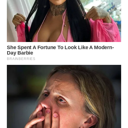
WN
BOGOR
WN
DEPOK
WN
TAPANULI
UTARA
WN
SAMOSIR
WN
PADANG
LAWAS