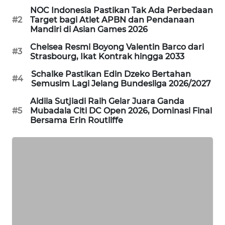
NOC Indonesia Pastikan Tak Ada Perbedaan
MAWAKA
#2
Target bagi Atlet APBN dan Pendanaan
ID
Mandiri di Asian Games 2026
Chelsea Resmi Boyong Valentin Barco dari
#3
MARTABAT
Strasbourg, Ikat Kontrak hingga 2033
NET
Schalke Pastikan Edin Dzeko Bertahan
#4
Semusim Lagi Jelang Bundesliga 2026/2027
PLN
Aldila Sutjiadi Raih Gelar Juara Ganda
WATCH
#5
Mubadala Citi DC Open 2026, Dominasi Final
Bersama Erin Routliffe
MKLI
LPKKI
LKKI
KOPEKLIN