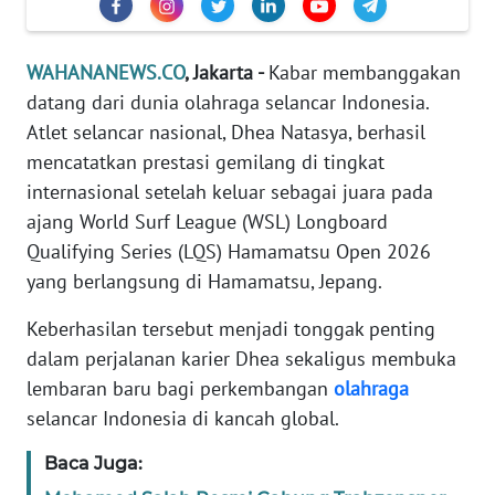
Informasi
INDEKS
WAHANANEWS.CO
, Jakarta -
Kabar membanggakan
BERITA
datang dari dunia olahraga selancar Indonesia.
Atlet selancar nasional, Dhea Natasya, berhasil
KONTAK
mencatatkan prestasi gemilang di tingkat
KAMI
internasional setelah keluar sebagai juara pada
ajang World Surf League (WSL) Longboard
INFO
IKLAN
Qualifying Series (LQS) Hamamatsu Open 2026
yang berlangsung di Hamamatsu, Jepang.
TENTANG
KAMI
Keberhasilan tersebut menjadi tonggak penting
dalam perjalanan karier Dhea sekaligus membuka
PEDOMAN
lembaran baru bagi perkembangan
olahraga
MEDIA
selancar Indonesia di kancah global.
SIBER
Baca Juga:
REDAKSI