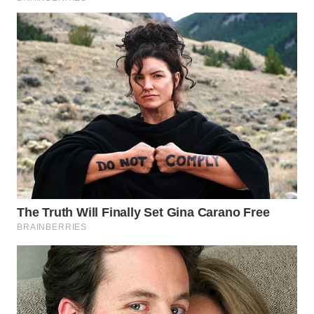
WN
PRIANGAN
TIMUR
WN
SEMARANG
WN
SOLO
WN
BOROBUDUR
WN
MADURA
WN
SURABAYA