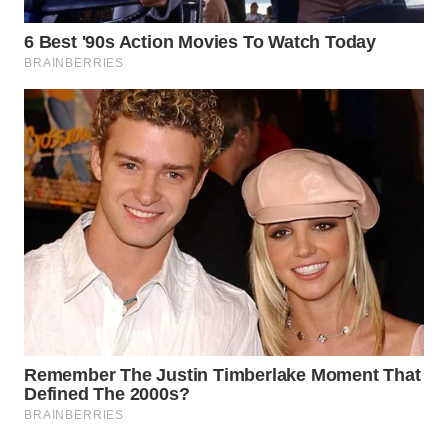
WN
MALUKU
WN
MALUT
WN
DAIRI
WN
DANAU
TOBA
WN
NIAS
WN
LANGKAT