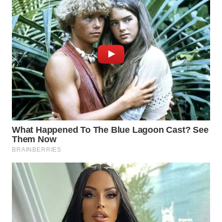
TAPANULI
TENGAH
WN DELI
SERDANG
WN
TEBING
TINGGI
WN
PAKPAK
WN
KARAWANG
WN
BEKASI