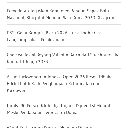
WN
Pemerintah Tegaskan Komitmen Bangun Sepak Bola
NUSANTARA
Nasional, Blueprint Menuju Piala Dunia 2030 Disiapkan
WN
PSSI Gelar Kongres Biasa 2026, Erick Thohir Cek
JOGJA
Langsung Lokasi Pelaksanaan
WN
Chelsea Resmi Boyong Valentin Barco dari Strasbourg, Ikat
JATIM
Kontrak hingga 2033
WN
Asian Taekwondo Indonesia Open 2026 Resmi Dibuka,
BALI
Erick Thohir Raih Penghargaan Kehormatan dari
Kukkiwon
WN
KALBAR
Ironis! 90 Persen Klub Liga Inggris Diprediksi Merugi
Meski Pendapatan Terbesar di Dunia
WN
KALTENG
World Surf League Digelar, Menpora Dukung