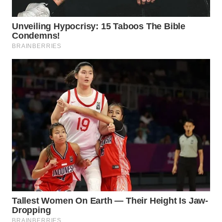
WN
INDRAMAYU
WN
KUNINGAN
WN
MAJALENGKA
WN
SUBANG
WN
SUKABUMI
WN
PURWAKARTA