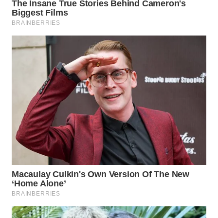
WN
TAPANULI
SELATAN
WN
TANJUNG
LESUNG
WN
KARO
WN
SIMALUNGUN
WN
LABUHANBATU
WN