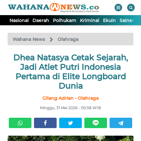
Nasional
Daerah
Polhukam
Kriminal
Ekuin
Sains-Te
WAHANA
Tutup
TV
Wahana News
Olahraga
NASIONAL
Dhea Natasya Cetak Sejarah,
Jadi Atlet Putri Indonesia
DAERAH
Pertama di Elite Longboard
Dunia
POLHUKAM
Gilang Adrian - Olahraga
Minggu, 31 Mei 2026 - 00:58 WIB
KRIMINAL
EKUIN