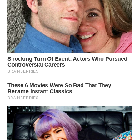
WN
NATUNA
WN
BINTAN
WN
MANDALIKA
WN
LIKUPANG
WN
LABUANBAJO
WN
BORNEO