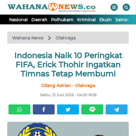
Nasional
Daerah
Polhukam
Kriminal
Ekuin
Sains-Te
WAHANA
Tutup
TV
Wahana News
Olahraga
NASIONAL
Indonesia Naik 10 Peringkat
FIFA, Erick Thohir Ingatkan
DAERAH
Timnas Tetap Membumi
Gilang Adrian - Olahraga
POLHUKAM
Sabtu, 13 Juni 2026 - 04:50 WIB
KRIMINAL
EKUIN