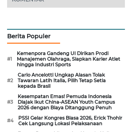
MAWAKA
ID
MARTABAT
Berita Populer
NET
Kemenpora Gandeng UI Dirikan Prodi
PLN
#1
Manajemen Olahraga, Siapkan Karier Atlet
WATCH
hingga Industri Sports
Carlo Ancelotti Ungkap Alasan Tolak
MKLI
#2
Tawaran Latih Italia, Pilih Tetap Setia
kepada Brasil
LPKKI
Kesempatan Emas! Pemuda Indonesia
#3
Diajak Ikut China-ASEAN Youth Campus
LKKI
2026 dengan Biaya Ditanggung Penuh
PSSI Gelar Kongres Biasa 2026, Erick Thohir
#4
KOPEKLIN
Cek Langsung Lokasi Pelaksanaan