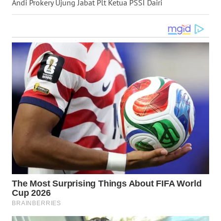
Andi Prokery Ujung Jabat Plt Ketua PSSI Dairi
WN
NUSANTARA
WN
JOGJA
WN
JATIM
WN
BALI
WN
KALBAR
WN
KALTENG