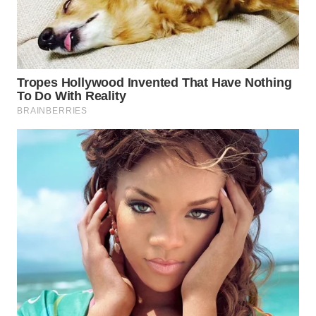
WN
SUMEDANG
WN
CIANJUR
WN
KEPULAUAN
SERIBU
WN
TANGERANG
WN
BINJAI
WN
CIREBON