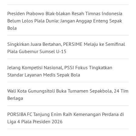
WN
Presiden Prabowo Blak-blakan Resah Timnas Indonesia
BABEL
Belum Lolos Piala Dunia: Jangan Anggap Enteng Sepak
Bola
WN
SUMBAR
Singkirkan Juara Bertahan, PERSIME Melaju ke Semifinal
Piala Gubernur Sumsel U-15
WN
SUMSEL
Jelang Kompetisi Nasional, PSSI Fokus Tingkatkan
Standar Layanan Medis Sepak Bola
WN
BENGKULU
Wali Kota Gunungsitoli Buka Turnamen Sepakbola, 24 Tim
Berlaga
WN
LAMPUNG
PORSIBA FC Tanjung Enim Raih Kemenangan Perdana di
WN
Liga 4 Piala Presiden 2026
JATENG