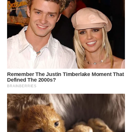
WN
PRIANGAN
TIMUR
WN
SEMARANG
WN
SOLO
WN
BOROBUDUR
WN
MADURA
WN
SURABAYA