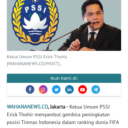
SAINS-TEKNO
KESEHATAN
INTERNASIONAL
SERBA-SERBI
Ketua Umum PSSI Erick Thohir.
[WAHANANEWS.CO/MOST]..
PENDIDIKAN
Ikuti Kami di:
OLAHRAGA
OPINI
WAHANANEWS.CO
, Jakarta -
Ketua Umum PSSI
Erick Thohir menyambut gembira peningkatan
EDITORIAL
posisi Timnas Indonesia dalam ranking dunia FIFA