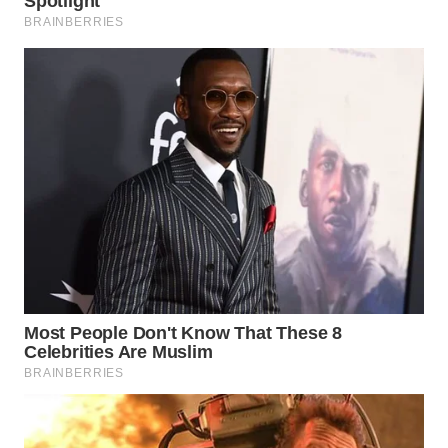
TAPANULI
TENGAH
WN DELI
SERDANG
WN
TEBING
TINGGI
WN
PAKPAK
WN
KARAWANG
WN
BEKASI