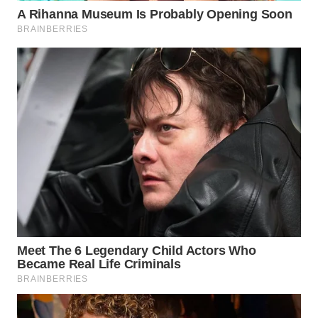
WN
INDRAMAYU
WN
KUNINGAN
WN
MAJALENGKA
WN
SUBANG
WN
SUKABUMI
WN
PURWAKARTA