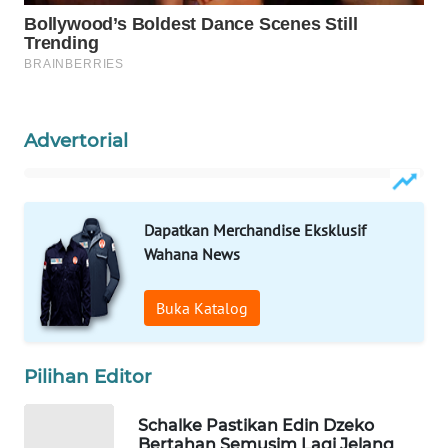
WAHANA
LISTRIK
WAHANA
TRAVEL
Advertorial
WAHANA
TV
Dapatkan Merchandise Eksklusif
WAHANANEWS
Wahana News
ID
Buka Katalog
WAHANANEWS
CO ID
Pilihan Editor
WAHANANEWS
NET
Schalke Pastikan Edin Dzeko
Bertahan Semusim Lagi Jelang