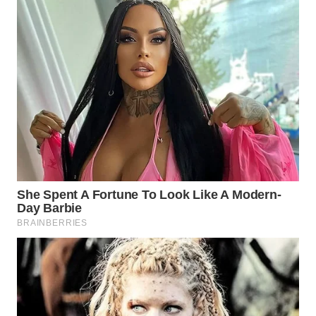
WN
KALTARA
WN
KALSEL
WN
KALTIM
WN
SULSEL
WN
GORONTALO
WN
SULUT