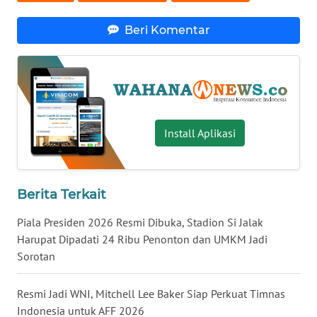
WN
Beri Komentar
SERAMBI
WN
JAMBI
WN
Install Aplikasi
SULTRA
WN
Berita Terkait
NTB
Piala Presiden 2026 Resmi Dibuka, Stadion Si Jalak
WN
Harupat Dipadati 24 Ribu Penonton dan UMKM Jadi
SULTENG
Sorotan
WN
Resmi Jadi WNI, Mitchell Lee Baker Siap Perkuat Timnas
SULBAR
Indonesia untuk AFF 2026