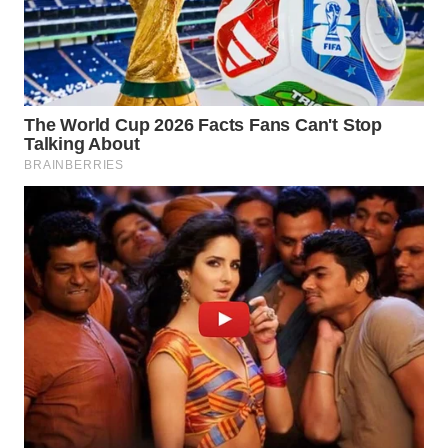
Wahana
Media
Group
WAHANA
NEWS
WAHANA
TANI
WAHANA
ADVOKAT
WAHANA
INFRASTRUKTUR
WAHANA
KONSUMEN