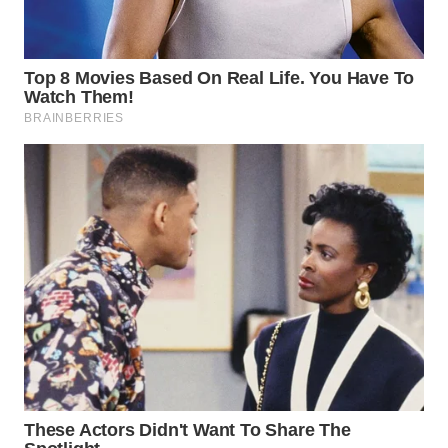
WN
TAPANULI
SELATAN
WN
TANJUNG
LESUNG
WN
KARO
WN
SIMALUNGUN
WN
LABUHANBATU
WN