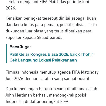
setelah menjalani FIFA Matchday periode Juni
Informasi
2026.
INDEKS
BERITA
Kenaikan peringkat tersebut dinilai sebagai buah
dari kerja keras para pemain, pelatih, ofisial, serta
KONTAK
dukungan luar biasa yang terus diberikan para
KAMI
suporter kepada Skuad Garuda.
Baca Juga:
INFO
IKLAN
PSSI Gelar Kongres Biasa 2026, Erick Thohir
Cek Langsung Lokasi Pelaksanaan
TENTANG
KAMI
Timnas Indonesia menutup agenda FIFA Matchday
Juni 2026 dengan catatan yang sangat positif.
PEDOMAN
MEDIA
Dua kemenangan beruntun yang diraih anak asuh
SIBER
John Herdman berhasil mendongkrak posisi
Indonesia di daftar peringkat FIFA.
REDAKSI