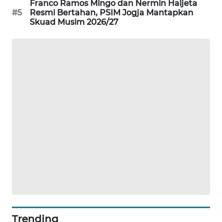
Franco Ramos Mingo dan Nermin Haljeta
PORTAL
#5
Resmi Bertahan, PSIM Jogja Mantapkan
KONSUMEN
Skuad Musim 2026/27
FORWAMKI
ALPERKLINAS
FORJASIDA
TAMBANG
NEWS
SITUNGIR
NEWS
SIDIKALANG
NEWS
Trending