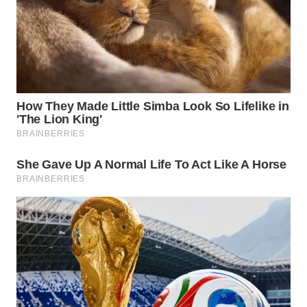
WN
NATUNA
WN
BINTAN
WN
MANDALIKA
WN
LIKUPANG
WN
LABUANBAJO
WN
BORNEO