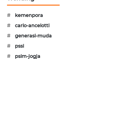
SIBARAGAS
NEWS
#
kemenpora
#
carlo-ancelotti
METRO
#
generasi-muda
SIANTAR
NEWS
#
pssi
#
psim-jogja
METRO
MEDAN
NEWS
METRO
JAKARTA
NEWS
KRT
NEWS