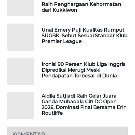
Raih Penghargaan Kehormatan
WAHANA
dari Kukkiwon
DESA
WISATA
Unai Emery Puji Kualitas Rumput
LAPAK
SUGBK, Sebut Sesuai Standar Klub
WAHANA
Premier League
Wahana
Network
Ironis! 90 Persen Klub Liga Inggris
Diprediksi Merugi Meski
Pendapatan Terbesar di Dunia
KONSUMEN
LISTRIK
Aldila Sutjiadi Raih Gelar Juara
MASYARAKAT
Ganda Mubadala Citi DC Open
KELISTRIKAN
2026, Dominasi Final Bersama Erin
Routliffe
WALINKI
ID
KOMENTAR