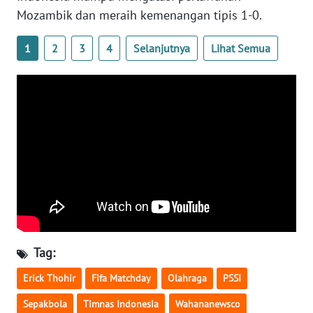
WN
Mozambik dan meraih kemenangan tipis 1-0.
BANTEN
1
2
3
4
Selanjutnya
Lihat Semua
WN
NTT
WN
KEPRI
WN
PAPUA
WN
PAPUA
BARAT
Tag:
Erick Thohir
Fifa Matchday
Olahraga
PSSI
WN
RIAU
Sepakbola
Timnas Indonesia
Wahananewsco