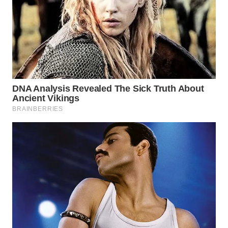
WN
MALUKU
WN
MALUT
WN
DAIRI
WN
DANAU
TOBA
WN
NIAS
WN
LANGKAT