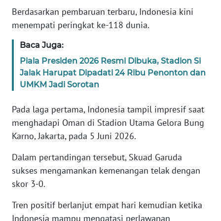
Berdasarkan pembaruan terbaru, Indonesia kini
KARIR
menempati peringkat ke-118 dunia.
Baca Juga:
DISCLAIMER
Piala Presiden 2026 Resmi Dibuka, Stadion Si
Jalak Harupat Dipadati 24 Ribu Penonton dan
Wahana
News
UMKM Jadi Sorotan
Regional
Pada laga pertama, Indonesia tampil impresif saat
WN
menghadapi Oman di Stadion Utama Gelora Bung
SUMUT
Karno, Jakarta, pada 5 Juni 2026.
WN
Dalam pertandingan tersebut, Skuad Garuda
JAKARTA
sukses mengamankan kemenangan telak dengan
skor 3-0.
WN
JABAR
Tren positif berlanjut empat hari kemudian ketika
Indonesia mampu mengatasi perlawanan