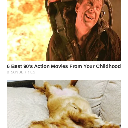
WN
BOGOR
WN
DEPOK
WN
TAPANULI
UTARA
WN
SAMOSIR
WN
PADANG
LAWAS