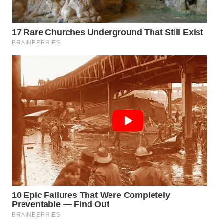
WN
KALTARA
WN
KALSEL
WN
KALTIM
WN
SULSEL
WN
GORONTALO
WN
SULUT