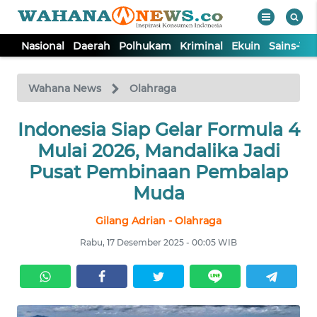
Nasional
Daerah
Polhukam
Kriminal
Ekuin
Sains-Te
WAHANA
Tutup
TV
Wahana News
Olahraga
Indonesia Siap Gelar Formula 4
NASIONAL
Mulai 2026, Mandalika Jadi
DAERAH
Pusat Pembinaan Pembalap
Muda
POLHUKAM
Gilang Adrian - Olahraga
Rabu, 17 Desember 2025 - 00:05 WIB
KRIMINAL
EKUIN