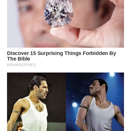
Wahana
Media
Group
WAHANA
NEWS
WAHANA
TANI
WAHANA
ADVOKAT
WAHANA
INFRASTRUKTUR
WAHANA
KONSUMEN