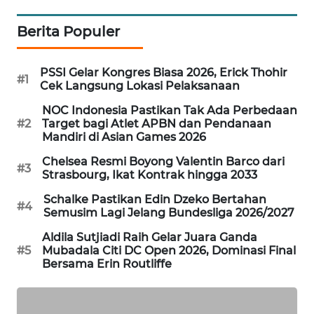
PORTAL
KONSUMEN
Berita Populer
FORWAMKI
PSSI Gelar Kongres Biasa 2026, Erick Thohir
#1
Cek Langsung Lokasi Pelaksanaan
ALPERKLINAS
NOC Indonesia Pastikan Tak Ada Perbedaan
#2
Target bagi Atlet APBN dan Pendanaan
Mandiri di Asian Games 2026
FORJASIDA
Chelsea Resmi Boyong Valentin Barco dari
#3
Strasbourg, Ikat Kontrak hingga 2033
TAMBANG
NEWS
Schalke Pastikan Edin Dzeko Bertahan
#4
Semusim Lagi Jelang Bundesliga 2026/2027
SITUNGIR
Aldila Sutjiadi Raih Gelar Juara Ganda
NEWS
#5
Mubadala Citi DC Open 2026, Dominasi Final
Bersama Erin Routliffe
SIDIKALANG
NEWS