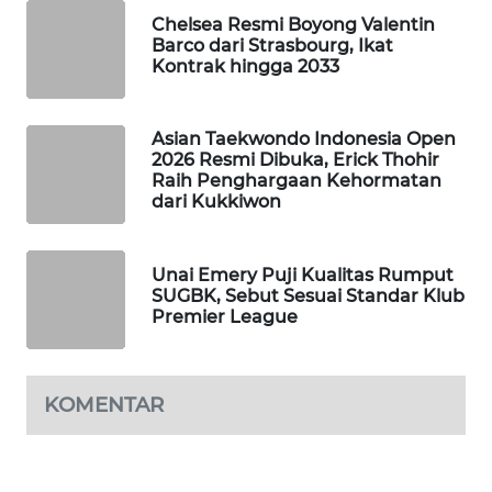
Chelsea Resmi Boyong Valentin
MAWAKA
Barco dari Strasbourg, Ikat
ID
Kontrak hingga 2033
MARTABAT
Asian Taekwondo Indonesia Open
NET
2026 Resmi Dibuka, Erick Thohir
Raih Penghargaan Kehormatan
PLN
dari Kukkiwon
WATCH
Unai Emery Puji Kualitas Rumput
MKLI
SUGBK, Sebut Sesuai Standar Klub
Premier League
LPKKI
LKKI
KOMENTAR
KOPEKLIN