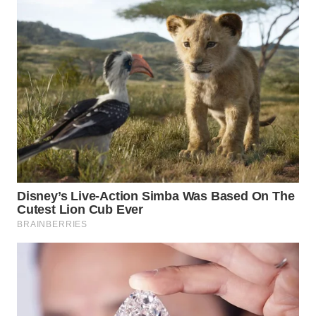
WN
NATUNA
WN
BINTAN
WN
MANDALIKA
WN
LIKUPANG
WN
LABUANBAJO
WN
BORNEO