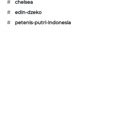
#
chelsea
KARING
NEWS
#
edin-dzeko
#
petenis-putri-indonesia
JURNAL
MARITIM
HUMBANG
NEWS
GARONGGANG
NEWS
FISUELRI
ID
ENERGI
NEWS