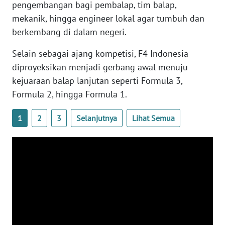
pengembangan bagi pembalap, tim balap,
WN
mekanik, hingga engineer lokal agar tumbuh dan
BANTEN
berkembang di dalam negeri.
WN
Selain sebagai ajang kompetisi, F4 Indonesia
NTT
diproyeksikan menjadi gerbang awal menuju
kejuaraan balap lanjutan seperti Formula 3,
WN
KEPRI
Formula 2, hingga Formula 1.
1
2
3
Selanjutnya
Lihat Semua
WN
PAPUA
WN
PAPUA
BARAT
WN
RIAU