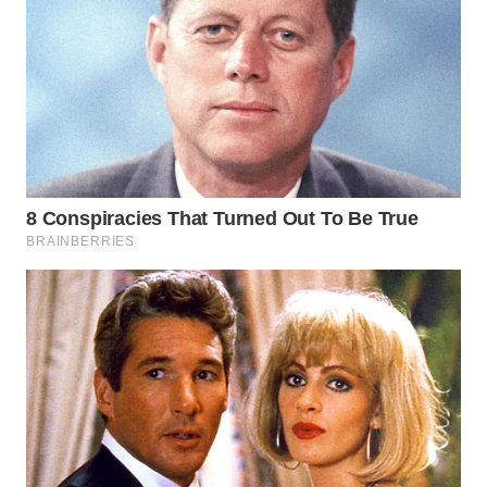
WN
TAPANULI
SELATAN
WN
TANJUNG
LESUNG
WN
KARO
WN
SIMALUNGUN
WN
LABUHANBATU
WN