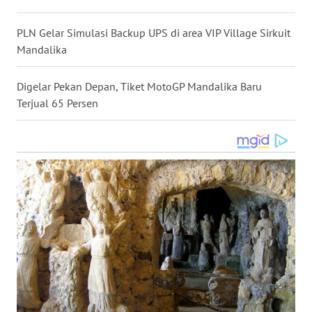
WN
PLN Gelar Simulasi Backup UPS di area VIP Village Sirkuit
NUSANTARA
Mandalika
WN
JOGJA
Digelar Pekan Depan, Tiket MotoGP Mandalika Baru
Terjual 65 Persen
WN
JATIM
WN
BALI
WN
KALBAR
WN
KALTENG