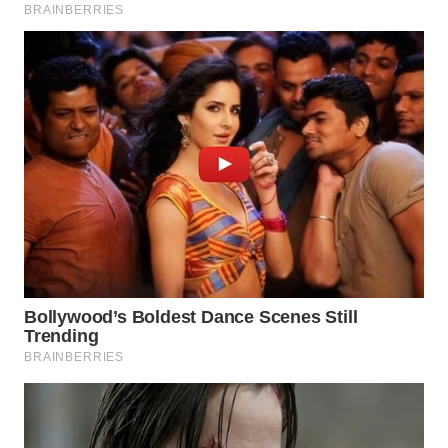
WN
BOGOR
WN
DEPOK
WN
TAPANULI
UTARA
WN
SAMOSIR
WN
PADANG
LAWAS