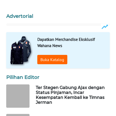
WAHANA
SPORT
Advertorial
WAHANA
UMKM
Dapatkan Merchandise Eksklusif
WAHANA
Wahana News
SELEB
Buka Katalog
WAHANA
PERSONA
Pilihan Editor
WAHANA
Ter Stegen Gabung Ajax dengan
OTOMOTIF
Status Pinjaman, Incar
Kesempatan Kembali ke Timnas
WAHANA
Jerman
HEALTH