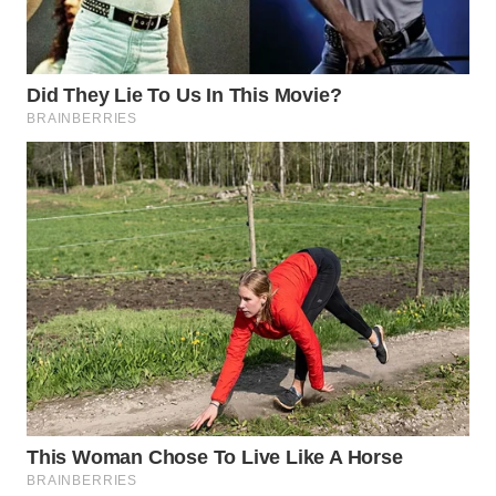
WAHANA
LISTRIK
WAHANA
TRAVEL
WAHANA
TV
WAHANANEWS
ID
WAHANANEWS
CO ID
WAHANANEWS
NET