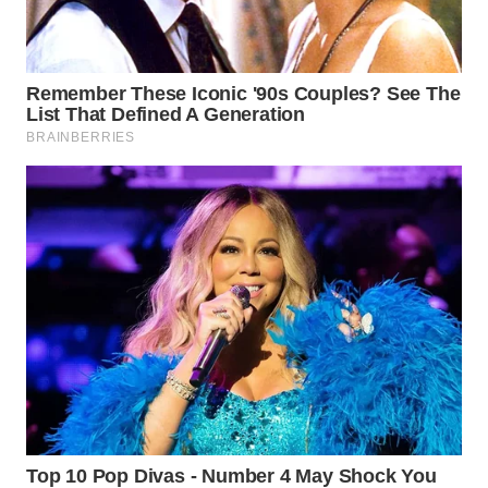
TAPANULI
TENGAH
WN DELI
SERDANG
WN
TEBING
TINGGI
WN
PAKPAK
WN
KARAWANG
WN
BEKASI