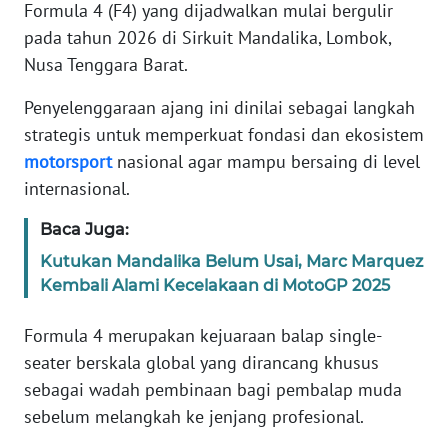
Informasi
Formula 4 (F4) yang dijadwalkan mulai bergulir
pada tahun 2026 di Sirkuit Mandalika, Lombok,
INDEKS
Nusa Tenggara Barat.
BERITA
Penyelenggaraan ajang ini dinilai sebagai langkah
KONTAK
strategis untuk memperkuat fondasi dan ekosistem
KAMI
motorsport
nasional agar mampu bersaing di level
internasional.
INFO
IKLAN
Baca Juga:
Kutukan Mandalika Belum Usai, Marc Marquez
TENTANG
Kembali Alami Kecelakaan di MotoGP 2025
KAMI
Formula 4 merupakan kejuaraan balap single-
PEDOMAN
seater berskala global yang dirancang khusus
MEDIA
sebagai wadah pembinaan bagi pembalap muda
SIBER
sebelum melangkah ke jenjang profesional.
REDAKSI