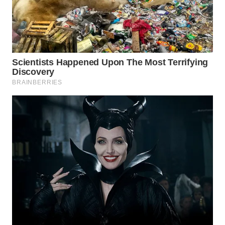
WN
INDRAMAYU
WN
KUNINGAN
WN
MAJALENGKA
WN
SUBANG
WN
SUKABUMI
WN
PURWAKARTA