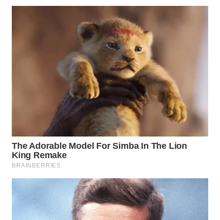
WN
MALUKU
WN
MALUT
WN
DAIRI
WN
DANAU
TOBA
WN
NIAS
WN
LANGKAT