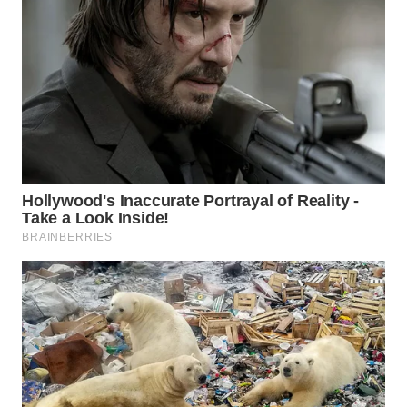
WN
SUMEDANG
WN
CIANJUR
WN
KEPULAUAN
SERIBU
WN
TANGERANG
WN
BINJAI
WN
CIREBON