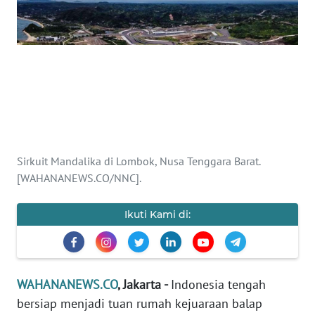
SAINS-TEKNO
KESEHATAN
INTERNASIONAL
SERBA-SERBI
Sirkuit Mandalika di Lombok, Nusa Tenggara Barat.
PENDIDIKAN
[WAHANANEWS.CO/NNC].
OLAHRAGA
Ikuti Kami di:
OPINI
EDITORIAL
WAHANANEWS.CO
, Jakarta -
Indonesia tengah
bersiap menjadi tuan rumah kejuaraan balap