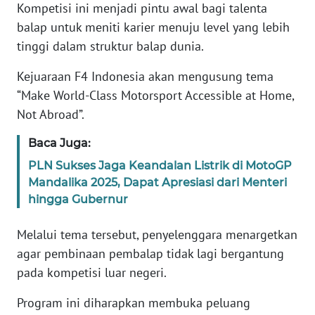
Kompetisi ini menjadi pintu awal bagi talenta
balap untuk meniti karier menuju level yang lebih
KARIR
tinggi dalam struktur balap dunia.
DISCLAIMER
Kejuaraan F4 Indonesia akan mengusung tema
“Make World-Class Motorsport Accessible at Home,
Wahana
Not Abroad”.
News
Regional
Baca Juga:
PLN Sukses Jaga Keandalan Listrik di MotoGP
WN
Mandalika 2025, Dapat Apresiasi dari Menteri
SUMUT
hingga Gubernur
WN
Melalui tema tersebut, penyelenggara menargetkan
JAKARTA
agar pembinaan pembalap tidak lagi bergantung
pada kompetisi luar negeri.
WN
JABAR
Program ini diharapkan membuka peluang