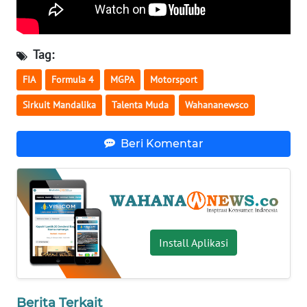
WN
SERAMBI
Tag:
WN
FIA
Formula 4
MGPA
Motorsport
JAMBI
Sirkuit Mandalika
Talenta Muda
Wahananewsco
WN
SULTRA
Beri Komentar
WN
NTB
WN
SULTENG
Install Aplikasi
WN
SULBAR
Berita Terkait