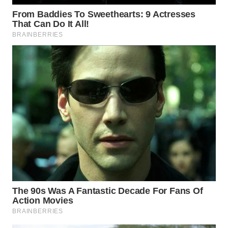
WN
PRIANGAN
TIMUR
WN
SEMARANG
WN
SOLO
WN
BOROBUDUR
WN
MADURA
WN
SURABAYA