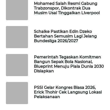
Mohamed Salah Resmi Gabung
WAHANA
Trabzonspor, Dikontrak Dua
DESA
Musim Usai Tinggalkan Liverpool
WISATA
LAPAK
Schalke Pastikan Edin Dzeko
WAHANA
Bertahan Semusim Lagi Jelang
Bundesliga 2026/2027
Wahana
Network
Pemerintah Tegaskan Komitmen
Bangun Sepak Bola Nasional,
KONSUMEN
Blueprint Menuju Piala Dunia 2030
LISTRIK
Disiapkan
MASYARAKAT
KELISTRIKAN
PSSI Gelar Kongres Biasa 2026,
Erick Thohir Cek Langsung Lokasi
Pelaksanaan
WALINKI
ID