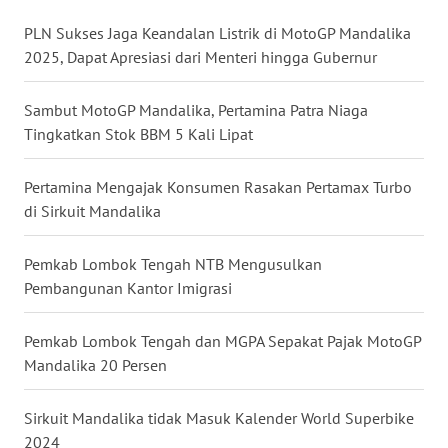
WN
PLN Sukses Jaga Keandalan Listrik di MotoGP Mandalika
BABEL
2025, Dapat Apresiasi dari Menteri hingga Gubernur
WN
Sambut MotoGP Mandalika, Pertamina Patra Niaga
SUMBAR
Tingkatkan Stok BBM 5 Kali Lipat
WN
Pertamina Mengajak Konsumen Rasakan Pertamax Turbo
SUMSEL
di Sirkuit Mandalika
WN
Pemkab Lombok Tengah NTB Mengusulkan
BENGKULU
Pembangunan Kantor Imigrasi
WN
Pemkab Lombok Tengah dan MGPA Sepakat Pajak MotoGP
LAMPUNG
Mandalika 20 Persen
WN
Sirkuit Mandalika tidak Masuk Kalender World Superbike
JATENG
2024