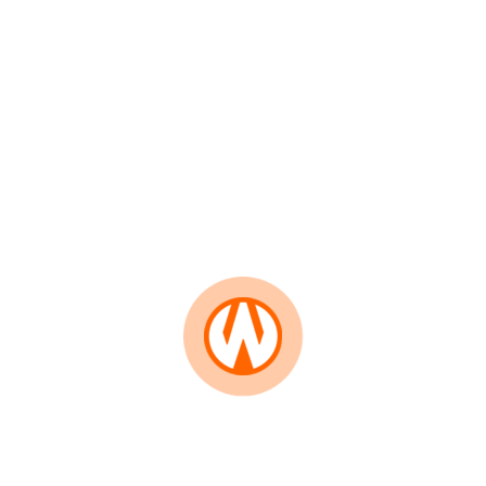
KALTARA
Buka Katalog
WN
Pilihan Editor
KALSEL
Ter Stegen Gabung Ajax dengan
WN
Status Pinjaman, Incar
KALTIM
Kesempatan Kembali ke Timnas
Jerman
WN
SULSEL
Mohamed Salah Resmi Gabung
Trabzonspor, Dikontrak Dua
WN
Musim Usai Tinggalkan Liverpool
GORONTALO
WN
Schalke Pastikan Edin Dzeko
SULUT
Bertahan Semusim Lagi Jelang
Bundesliga 2026/2027
WN