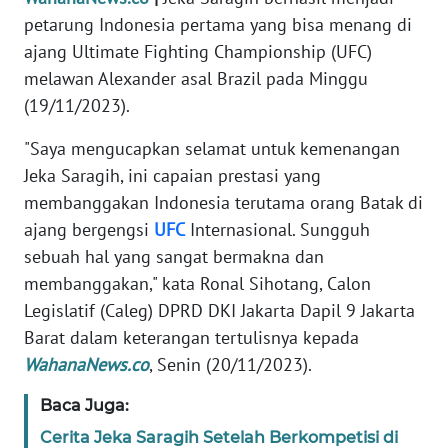
Informasi
petarung Indonesia pertama yang bisa menang di
ajang Ultimate Fighting Championship (UFC)
INDEKS
BERITA
melawan Alexander asal Brazil pada Minggu
(19/11/2023).
KONTAK
KAMI
"Saya mengucapkan selamat untuk kemenangan
Jeka Saragih, ini capaian prestasi yang
INFO
membanggakan Indonesia terutama orang Batak di
IKLAN
ajang bergengsi
UFC
Internasional. Sungguh
sebuah hal yang sangat bermakna dan
TENTANG
membanggakan," kata Ronal Sihotang, Calon
KAMI
Legislatif (Caleg) DPRD DKI Jakarta Dapil 9 Jakarta
Barat dalam keterangan tertulisnya kepada
PEDOMAN
WahanaNews.co
, Senin (20/11/2023).
MEDIA
SIBER
Baca Juga:
Cerita Jeka Saragih Setelah Berkompetisi di
REDAKSI