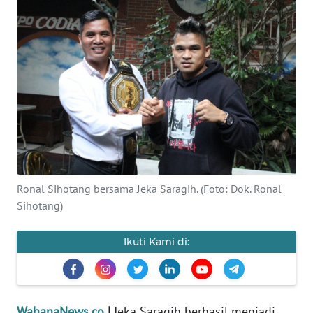
SAINS-TEKNO
KESEHATAN
INTERNASIONAL
SERBA-SERBI
PENDIDIKAN
Ronal Sihotang bersama Jeka Saragih. (Foto: Dok. Ronal
OLAHRAGA
Sihotang)
OPINI
Ikuti Kami di:
EDITORIAL
WahanaNews.co
|
Jeka Saragih berhasil menjadi