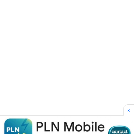
SONYA
ASA
NEWS
X