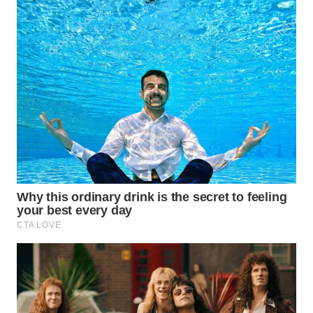
WN
PRIANGAN
TIMUR
WN
SEMARANG
WN
SOLO
WN
BOROBUDUR
WN
MADURA
WN
SURABAYA