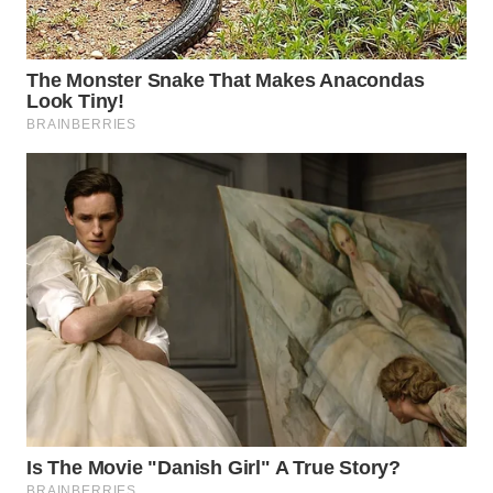
WN
BOGOR
WN
DEPOK
WN
TAPANULI
UTARA
WN
SAMOSIR
WN
PADANG
LAWAS