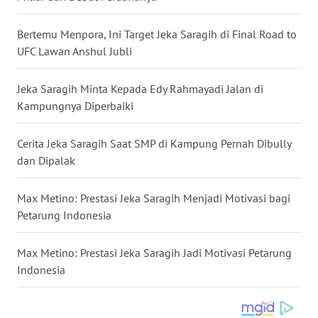
WN
NUSANTARA
Bertemu Menpora, Ini Target Jeka Saragih di Final Road to
UFC Lawan Anshul Jubli
WN
JOGJA
Jeka Saragih Minta Kepada Edy Rahmayadi Jalan di
Kampungnya Diperbaiki
WN
JATIM
Cerita Jeka Saragih Saat SMP di Kampung Pernah Dibully
dan Dipalak
WN
BALI
Max Metino: Prestasi Jeka Saragih Menjadi Motivasi bagi
Petarung Indonesia
WN
KALBAR
Max Metino: Prestasi Jeka Saragih Jadi Motivasi Petarung
Indonesia
WN
KALTENG