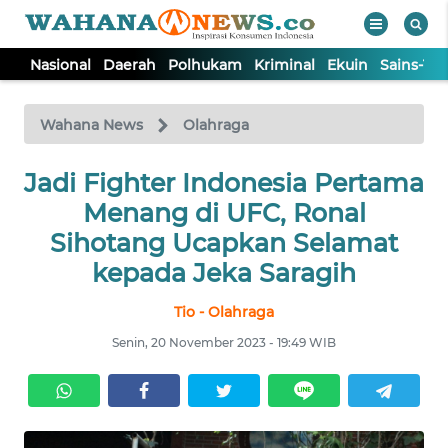
Nasional
Daerah
Polhukam
Kriminal
Ekuin
Sains-Te
WAHANA
Tutup
TV
Wahana News
Olahraga
Jadi Fighter Indonesia Pertama
NASIONAL
Menang di UFC, Ronal
DAERAH
Sihotang Ucapkan Selamat
kepada Jeka Saragih
POLHUKAM
Tio - Olahraga
Senin, 20 November 2023 - 19:49 WIB
KRIMINAL
EKUIN