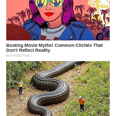
TAPANULI
TENGAH
WN DELI
SERDANG
WN
TEBING
TINGGI
WN
PAKPAK
WN
KARAWANG
WN
BEKASI