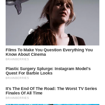
WN
INDRAMAYU
WN
KUNINGAN
WN
MAJALENGKA
WN
SUBANG
WN
SUKABUMI
WN
PURWAKARTA