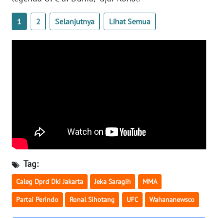
WN
1
2
Selanjutnya
Lihat Semua
SERAMBI
WN
JAMBI
WN
SULTRA
WN
NTB
WN
Tag:
SULTENG
Caleg Dprd Dki Jakarta
Jeka Saragih
MMA
WN
Partai Perindo
Ronal Sihotang
UFC
Wahananewsco
SULBAR