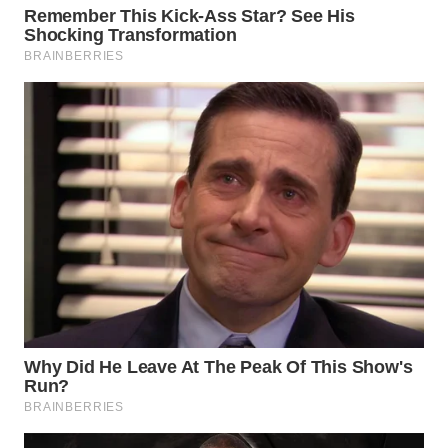
WN
MALUKU
WN
MALUT
WN
DAIRI
WN
DANAU
TOBA
WN
NIAS
WN
LANGKAT