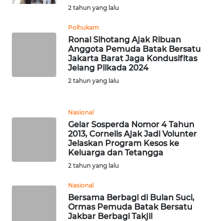
2 tahun yang lalu
KARIR
Polhukam
Ronal Sihotang Ajak Ribuan
Anggota Pemuda Batak Bersatu
DISCLAIMER
Jakarta Barat Jaga Kondusifitas
Jelang Pilkada 2024
Wahana
2 tahun yang lalu
News
Regional
Nasional
WN
Gelar Sosperda Nomor 4 Tahun
SUMUT
2013, Cornelis Ajak Jadi Volunter
Jelaskan Program Kesos ke
Keluarga dan Tetangga
WN
2 tahun yang lalu
JAKARTA
Nasional
WN
Bersama Berbagi di Bulan Suci,
JABAR
Ormas Pemuda Batak Bersatu
Jakbar Berbagi Takjil