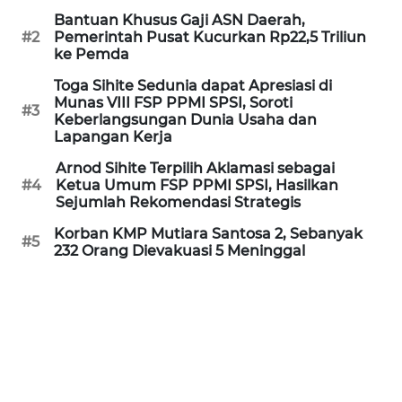
WN
Bantuan Khusus Gaji ASN Daerah,
#2
Pemerintah Pusat Kucurkan Rp22,5 Triliun
KALTARA
ke Pemda
Toga Sihite Sedunia dapat Apresiasi di
WN
Munas VIII FSP PPMI SPSI, Soroti
KALSEL
#3
Keberlangsungan Dunia Usaha dan
Lapangan Kerja
WN
Arnod Sihite Terpilih Aklamasi sebagai
KALTIM
#4
Ketua Umum FSP PPMI SPSI, Hasilkan
Sejumlah Rekomendasi Strategis
WN
Korban KMP Mutiara Santosa 2, Sebanyak
SULSEL
#5
232 Orang Dievakuasi 5 Meninggal
WN
GORONTALO
WN
SULUT