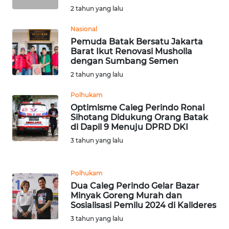
WN
2 tahun yang lalu
BANTEN
Nasional
Pemuda Batak Bersatu Jakarta
WN
Barat Ikut Renovasi Musholla
NTT
dengan Sumbang Semen
2 tahun yang lalu
WN
KEPRI
Polhukam
Optimisme Caleg Perindo Ronal
Sihotang Didukung Orang Batak
WN
di Dapil 9 Menuju DPRD DKI
PAPUA
3 tahun yang lalu
WN
PAPUA
Polhukam
BARAT
Dua Caleg Perindo Gelar Bazar
Minyak Goreng Murah dan
Sosialisasi Pemilu 2024 di Kalideres
WN
RIAU
3 tahun yang lalu