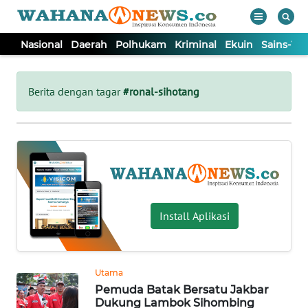
Nasional
Daerah
Polhukam
Kriminal
Ekuin
Sains-Te
WAHANA
Tutup
TV
Berita dengan tagar
#ronal-sihotang
NASIONAL
DAERAH
POLHUKAM
Install Aplikasi
KRIMINAL
Utama
EKUIN
Pemuda Batak Bersatu Jakbar
Dukung Lambok Sihombing