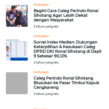
Polhukam
WN
Begini Cara Caleg Perindo Ronal
SERAMBI
Sihotang Agar Lebih Dekat
dengan Masyarakat
WN
3 tahun yang lalu
JAMBI
Polhukam
Survei Index Median: Dukungan
WN
Keterpilihan & Kesukaan Caleg
SULTRA
DPRD DKI Ronal Sihotang di Dapil
9 Sebesar 90,12%
WN
3 tahun yang lalu
NTB
Polhukam
Caleg Perindo Ronal Sihotang
WN
Blusukan ke Pasar Timbul Kapuk
SULTENG
Cengkareng
3 tahun yang lalu
WN
SULBAR