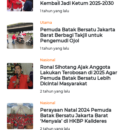
SAINS-TEKNO
Kembali Jadi Ketum 2025-2030
1 tahun yang lalu
KESEHATAN
Utama
Pemuda Batak Bersatu Jakarta
Barat Berbagi Takjil untuk
INTERNASIONAL
Pengemudi Ojol
1 tahun yang lalu
SERBA-SERBI
Nasional
Ronal Sihotang Ajak Anggota
PENDIDIKAN
Lakukan Terobosan di 2025 Agar
Pemuda Batak Bersatu Lebih
Dicintai Masyarakat
OLAHRAGA
2 tahun yang lalu
OPINI
Nasional
Perayaan Natal 2024 Pemuda
Batak Bersatu Jakarta Barat
EDITORIAL
‘Menyala’ di HKBP Kalideres
2 tahun yang lalu