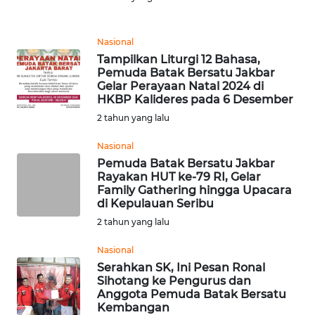
Informasi
INDEKS
Nasional
BERITA
Tampilkan Liturgi 12 Bahasa,
Pemuda Batak Bersatu Jakbar
Gelar Perayaan Natal 2024 di
KONTAK
HKBP Kalideres pada 6 Desember
KAMI
2 tahun yang lalu
INFO
Nasional
IKLAN
Pemuda Batak Bersatu Jakbar
Rayakan HUT ke-79 RI, Gelar
Family Gathering hingga Upacara
TENTANG
di Kepulauan Seribu
KAMI
2 tahun yang lalu
PEDOMAN
Nasional
MEDIA
Serahkan SK, Ini Pesan Ronal
SIBER
Sihotang ke Pengurus dan
Anggota Pemuda Batak Bersatu
Kembangan
REDAKSI