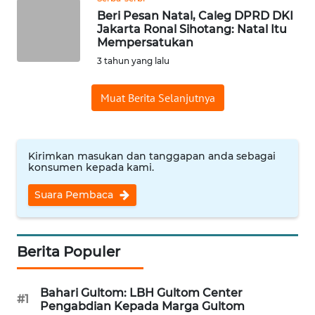
Beri Pesan Natal, Caleg DPRD DKI
WN
Jakarta Ronal Sihotang: Natal Itu
NUSANTARA
Mempersatukan
3 tahun yang lalu
WN
JOGJA
Muat Berita Selanjutnya
WN
JATIM
Kirimkan masukan dan tanggapan anda sebagai
konsumen kepada kami.
WN
BALI
Suara Pembaca
WN
KALBAR
Berita Populer
WN
Bahari Gultom: LBH Gultom Center
KALTENG
#1
Pengabdian Kepada Marga Gultom