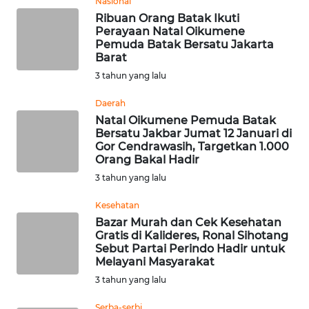
Nasional
Ribuan Orang Batak Ikuti
WN
Perayaan Natal Oikumene
BABEL
Pemuda Batak Bersatu Jakarta
Barat
WN
3 tahun yang lalu
SUMBAR
Daerah
Natal Oikumene Pemuda Batak
WN
Bersatu Jakbar Jumat 12 Januari di
SUMSEL
Gor Cendrawasih, Targetkan 1.000
Orang Bakal Hadir
WN
3 tahun yang lalu
BENGKULU
Kesehatan
Bazar Murah dan Cek Kesehatan
WN
Gratis di Kalideres, Ronal Sihotang
LAMPUNG
Sebut Partai Perindo Hadir untuk
Melayani Masyarakat
WN
3 tahun yang lalu
JATENG
Serba-serbi