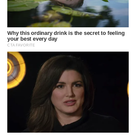
Wahana
Media
Group
WAHANA
NEWS
WAHANA
TANI
WAHANA
ADVOKAT
WAHANA
INFRASTRUKTUR
WAHANA
KONSUMEN