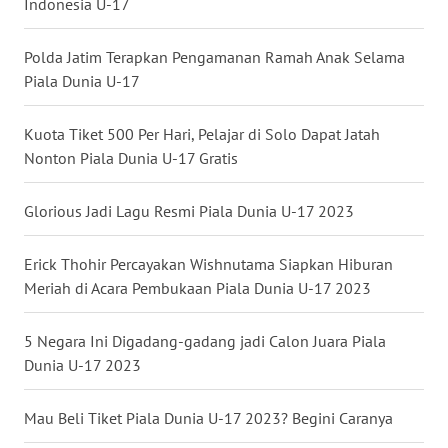
Indonesia U-17
WN
BABEL
Polda Jatim Terapkan Pengamanan Ramah Anak Selama
Piala Dunia U-17
WN
SUMBAR
Kuota Tiket 500 Per Hari, Pelajar di Solo Dapat Jatah
Nonton Piala Dunia U-17 Gratis
WN
SUMSEL
Glorious Jadi Lagu Resmi Piala Dunia U-17 2023
WN
Erick Thohir Percayakan Wishnutama Siapkan Hiburan
BENGKULU
Meriah di Acara Pembukaan Piala Dunia U-17 2023
WN
5 Negara Ini Digadang-gadang jadi Calon Juara Piala
LAMPUNG
Dunia U-17 2023
WN
Mau Beli Tiket Piala Dunia U-17 2023? Begini Caranya
JATENG