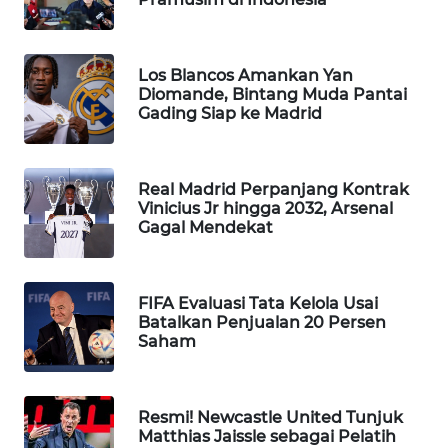
WAHANA
SPORT
Los Blancos Amankan Yan
Diomande, Bintang Muda Pantai
WAHANA
Gading Siap ke Madrid
UMKM
WAHANA
Real Madrid Perpanjang Kontrak
SELEB
Vinicius Jr hingga 2032, Arsenal
Gagal Mendekat
WAHANA
PERSONA
FIFA Evaluasi Tata Kelola Usai
WAHANA
Batalkan Penjualan 20 Persen
Saham
OTOMOTIF
WAHANA
HEALTH
Resmi! Newcastle United Tunjuk
Matthias Jaissle sebagai Pelatih