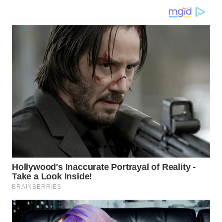
WN
NUSANTARA
WN
JOGJA
WN
JATIM
WN
BALI
WN
KALBAR
WN
KALTENG