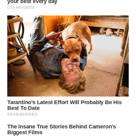
WN
INDRAMAYU
WN
KUNINGAN
WN
MAJALENGKA
WN
SUBANG
WN
SUKABUMI
WN
PURWAKARTA