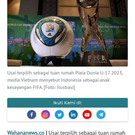
SAINS-TEKNO
KESEHATAN
INTERNASIONAL
SERBA-SERBI
PENDIDIKAN
Usai terpilih sebagai tuan rumah Piala Dunia U-17 2023,
media Vietnam menyebut Indonesia sebagai anak
kesayangan FIFA. [Foto: Ilustrasi]
OLAHRAGA
Ikuti Kami di:
OPINI
EDITORIAL
Wahananews.co
|
Usai terpilih sebagai tuan rumah