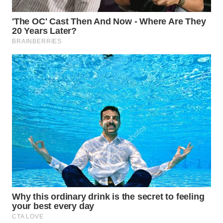
WN
TAPANULI
SELATAN
WN
TANJUNG
LESUNG
WN
KARO
WN
SIMALUNGUN
WN
LABUHANBATU
WN