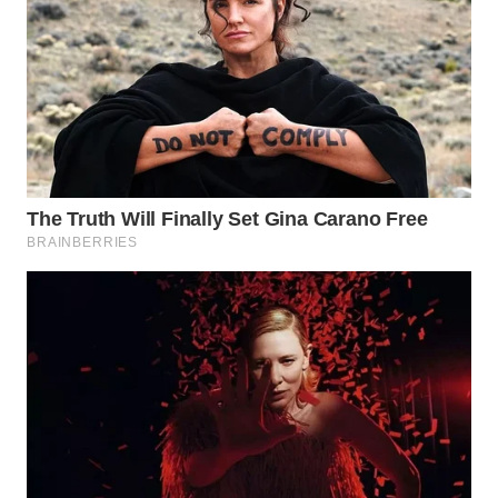
WN
BOGOR
WN
DEPOK
WN
TAPANULI
UTARA
WN
SAMOSIR
WN
PADANG
LAWAS