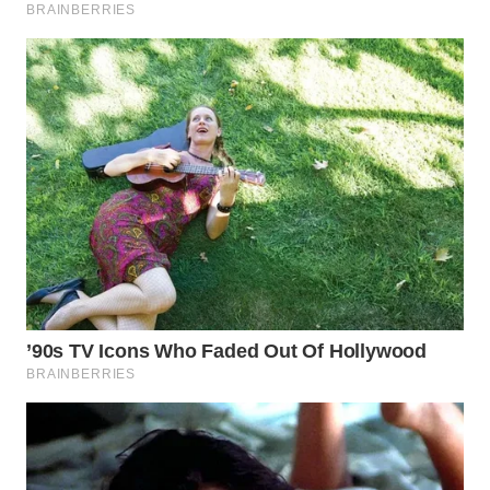
WN
PRIANGAN
TIMUR
WN
SEMARANG
WN
SOLO
WN
BOROBUDUR
WN
MADURA
WN
SURABAYA