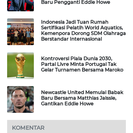
Baru Pengganti Eddie Howe
WAHANA
DESA
WISATA
Indonesia Jadi Tuan Rumah
Sertifikasi Pelatih World Aquatics,
Kemenpora Dorong SDM Olahraga
LAPAK
Berstandar Internasional
WAHANA
Wahana
Kontroversi Piala Dunia 2030,
Network
Partai Livre Minta Portugal Tak
Gelar Turnamen Bersama Maroko
KONSUMEN
LISTRIK
Newcastle United Memulai Babak
Baru Bersama Matthias Jaissle,
MASYARAKAT
Gantikan Eddie Howe
KELISTRIKAN
WALINKI
KOMENTAR
ID