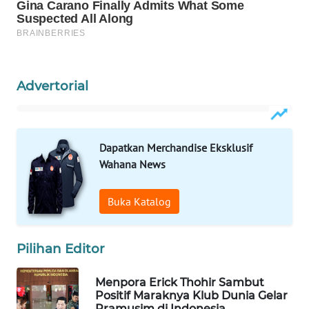
WAHANA
LISTRIK
WAHANA
Advertorial
TRAVEL
WAHANA
TV
Dapatkan Merchandise Eksklusif
Wahana News
WAHANANEWS
ID
Buka Katalog
WAHANANEWS
CO ID
Pilihan Editor
WAHANANEWS
Menpora Erick Thohir Sambut
NET
Positif Maraknya Klub Dunia Gelar
Pramusim di Indonesia