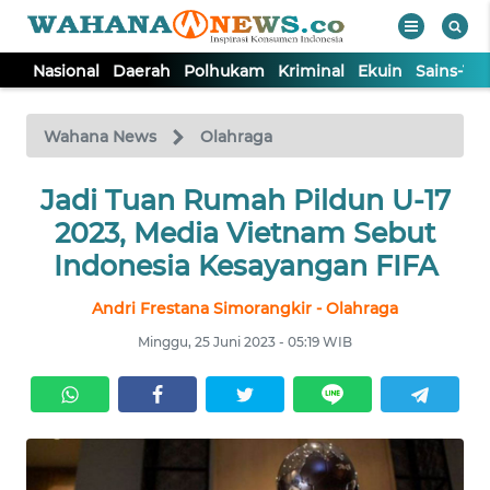
Nasional
Daerah
Polhukam
Kriminal
Ekuin
Sains-Te
WAHANA
Tutup
TV
Wahana News
Olahraga
NASIONAL
Jadi Tuan Rumah Pildun U-17
2023, Media Vietnam Sebut
DAERAH
Indonesia Kesayangan FIFA
Andri Frestana Simorangkir - Olahraga
POLHUKAM
Minggu, 25 Juni 2023 - 05:19 WIB
KRIMINAL
EKUIN