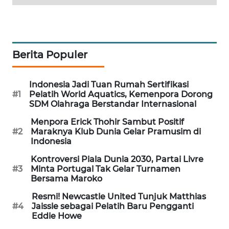
MAWAKA
ID
Berita Populer
MARTABAT
NET
Indonesia Jadi Tuan Rumah Sertifikasi
PLN
#1
Pelatih World Aquatics, Kemenpora Dorong
SDM Olahraga Berstandar Internasional
WATCH
Menpora Erick Thohir Sambut Positif
MKLI
#2
Maraknya Klub Dunia Gelar Pramusim di
Indonesia
LPKKI
Kontroversi Piala Dunia 2030, Partai Livre
#3
Minta Portugal Tak Gelar Turnamen
Bersama Maroko
LKKI
Resmi! Newcastle United Tunjuk Matthias
#4
Jaissle sebagai Pelatih Baru Pengganti
KOPEKLIN
Eddie Howe