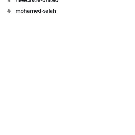
#
newcastle-united
SIBARAGAS
#
mohamed-salah
NEWS
METRO
SIANTAR
NEWS
METRO
MEDAN
NEWS
METRO
JAKARTA
NEWS
KRT
NEWS