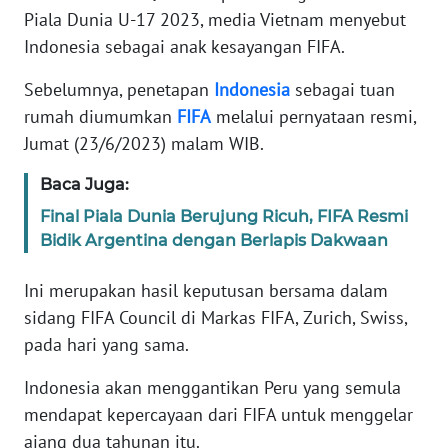
Informasi
Piala Dunia U-17 2023, media Vietnam menyebut
Indonesia sebagai anak kesayangan FIFA.
INDEKS
BERITA
Sebelumnya, penetapan
Indonesia
sebagai tuan
rumah diumumkan
FIFA
melalui pernyataan resmi,
KONTAK
Jumat (23/6/2023) malam WIB.
KAMI
Baca Juga:
INFO
Final Piala Dunia Berujung Ricuh, FIFA Resmi
IKLAN
Bidik Argentina dengan Berlapis Dakwaan
TENTANG
Ini merupakan hasil keputusan bersama dalam
KAMI
sidang FIFA Council di Markas FIFA, Zurich, Swiss,
pada hari yang sama.
PEDOMAN
MEDIA
Indonesia akan menggantikan Peru yang semula
SIBER
mendapat kepercayaan dari FIFA untuk menggelar
ajang dua tahunan itu.
REDAKSI