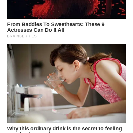
WN
SUMEDANG
WN
CIANJUR
WN
KEPULAUAN
SERIBU
WN
TANGERANG
WN
BINJAI
WN
CIREBON