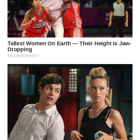
WN
MALUKU
WN
MALUT
WN
DAIRI
WN
DANAU
TOBA
WN
NIAS
WN
LANGKAT