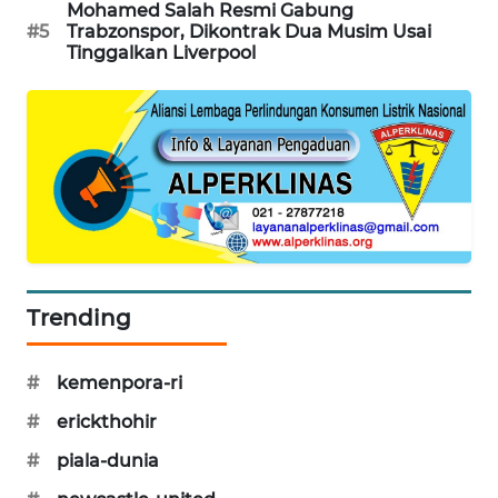
Mohamed Salah Resmi Gabung
PORTAL
#5
Trabzonspor, Dikontrak Dua Musim Usai
KONSUMEN
Tinggalkan Liverpool
FORWAMKI
ALPERKLINAS
FORJASIDA
TAMBANG
NEWS
Trending
SITUNGIR
#
kemenpora-ri
NEWS
#
erickthohir
SIDIKALANG
#
piala-dunia
NEWS