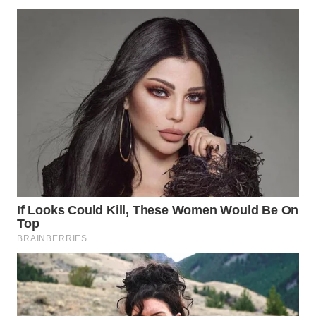
TAPANULI
TENGAH
WN DELI
SERDANG
WN
TEBING
TINGGI
WN
PAKPAK
WN
KARAWANG
WN
BEKASI