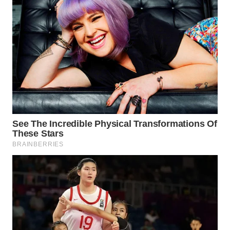
WN
KALTARA
WN
KALSEL
WN
KALTIM
WN
SULSEL
WN
GORONTALO
WN
SULUT