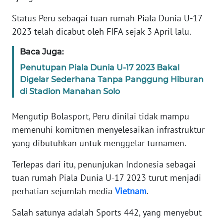
Status Peru sebagai tuan rumah Piala Dunia U-17
KARIR
2023 telah dicabut oleh FIFA sejak 3 April lalu.
DISCLAIMER
Baca Juga:
Penutupan Piala Dunia U-17 2023 Bakal
Wahana
Digelar Sederhana Tanpa Panggung Hiburan
News
di Stadion Manahan Solo
Regional
Mengutip Bolasport, Peru dinilai tidak mampu
WN
memenuhi komitmen menyelesaikan infrastruktur
SUMUT
yang dibutuhkan untuk menggelar turnamen.
WN
Terlepas dari itu, penunjukan Indonesia sebagai
JAKARTA
tuan rumah Piala Dunia U-17 2023 turut menjadi
perhatian sejumlah media
Vietnam
.
WN
JABAR
Salah satunya adalah Sports 442, yang menyebut