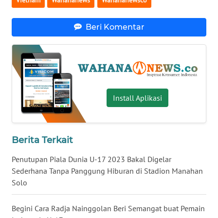
WN
SERAMBI
Beri Komentar
WN
JAMBI
WN
Install Aplikasi
SULTRA
WN
NTB
Berita Terkait
Penutupan Piala Dunia U-17 2023 Bakal Digelar
WN
SULTENG
Sederhana Tanpa Panggung Hiburan di Stadion Manahan
Solo
WN
SULBAR
Begini Cara Radja Nainggolan Beri Semangat buat Pemain