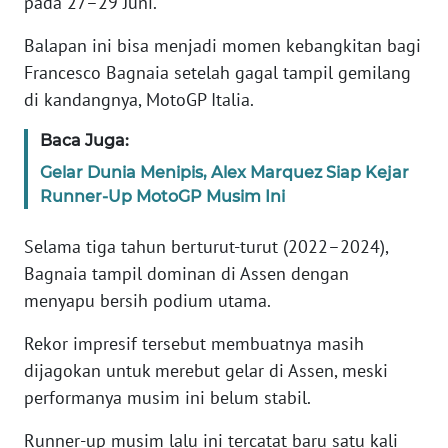
pada 27–29 Juni.
Informasi
Balapan ini bisa menjadi momen kebangkitan bagi
INDEKS
Francesco Bagnaia setelah gagal tampil gemilang
BERITA
di kandangnya, MotoGP Italia.
KONTAK
Baca Juga:
KAMI
Gelar Dunia Menipis, Alex Marquez Siap Kejar
Runner-Up MotoGP Musim Ini
INFO
IKLAN
Selama tiga tahun berturut-turut (2022–2024),
Bagnaia tampil dominan di Assen dengan
TENTANG
KAMI
menyapu bersih podium utama.
Rekor impresif tersebut membuatnya masih
PEDOMAN
MEDIA
dijagokan untuk merebut gelar di Assen, meski
SIBER
performanya musim ini belum stabil.
Runner-up musim lalu ini tercatat baru satu kali
REDAKSI