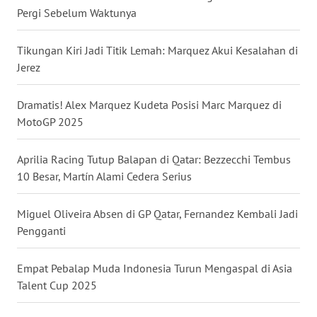
Pergi Sebelum Waktunya
WN
BABEL
Tikungan Kiri Jadi Titik Lemah: Marquez Akui Kesalahan di
Jerez
WN
SUMBAR
Dramatis! Alex Marquez Kudeta Posisi Marc Marquez di
MotoGP 2025
WN
SUMSEL
Aprilia Racing Tutup Balapan di Qatar: Bezzecchi Tembus
10 Besar, Martín Alami Cedera Serius
WN
BENGKULU
Miguel Oliveira Absen di GP Qatar, Fernandez Kembali Jadi
WN
Pengganti
LAMPUNG
Empat Pebalap Muda Indonesia Turun Mengaspal di Asia
WN
Talent Cup 2025
JATENG