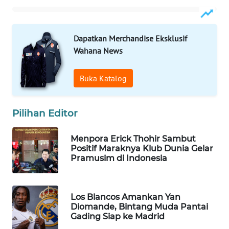
WAHANA
SPORT
Dapatkan Merchandise Eksklusif
Wahana News
WAHANA
UMKM
Buka Katalog
WAHANA
SELEB
Pilihan Editor
WAHANA
PERSONA
Menpora Erick Thohir Sambut
Positif Maraknya Klub Dunia Gelar
Pramusim di Indonesia
WAHANA
OTOMOTIF
Los Blancos Amankan Yan
WAHANA
Diomande, Bintang Muda Pantai
HEALTH
Gading Siap ke Madrid