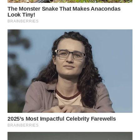
WN
INDRAMAYU
WN
KUNINGAN
WN
MAJALENGKA
WN
SUBANG
WN
SUKABUMI
WN
PURWAKARTA