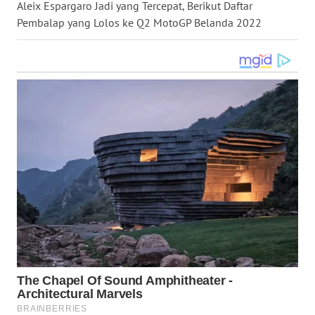
Aleix Espargaro Jadi yang Tercepat, Berikut Daftar
WN
Pembalap yang Lolos ke Q2 MotoGP Belanda 2022
NUSANTARA
WN
JOGJA
WN
JATIM
WN
BALI
WN
KALBAR
WN
KALTENG