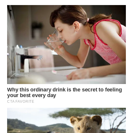
WN
KALTARA
WN
KALSEL
WN
KALTIM
WN
SULSEL
WN
GORONTALO
WN
SULUT