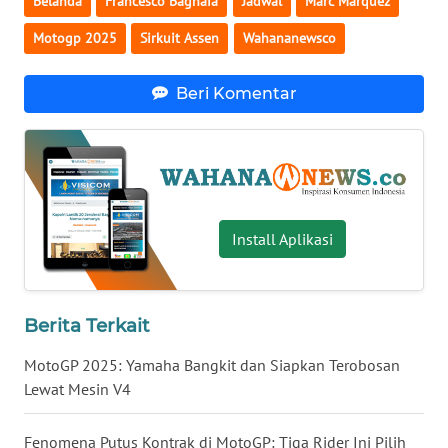
Belanda
Francesco Bagnaia
Jadwal
Marc Marquez
WN
Motogp 2025
Sirkuit Assen
Wahananewsco
SERAMBI
Beri Komentar
WN
JAMBI
WN
SULTRA
Install Aplikasi
WN
NTB
Berita Terkait
WN
SULTENG
MotoGP 2025: Yamaha Bangkit dan Siapkan Terobosan
Lewat Mesin V4
WN
SULBAR
Fenomena Putus Kontrak di MotoGP: Tiga Rider Ini Pilih