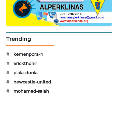
SIBARAGAS
NEWS
METRO
SIANTAR
NEWS
Trending
METRO
#
kemenpora-ri
MEDAN
NEWS
#
erickthohir
#
piala-dunia
METRO
#
newcastle-united
JAKARTA
NEWS
#
mohamed-salah
KRT
NEWS