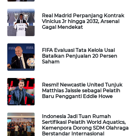
WAHANA
DESA
Real Madrid Perpanjang Kontrak
WISATA
Vinicius Jr hingga 2032, Arsenal
Gagal Mendekat
LAPAK
WAHANA
FIFA Evaluasi Tata Kelola Usai
Batalkan Penjualan 20 Persen
Wahana
Saham
Network
KONSUMEN
Resmi! Newcastle United Tunjuk
LISTRIK
Matthias Jaissle sebagai Pelatih
Baru Pengganti Eddie Howe
MASYARAKAT
KELISTRIKAN
Indonesia Jadi Tuan Rumah
Sertifikasi Pelatih World Aquatics,
WALINKI
Kemenpora Dorong SDM Olahraga
ID
Berstandar Internasional