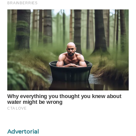
WAHANA
LISTRIK
WAHANA
TRAVEL
WAHANA
TV
WAHANANEWS
ID
WAHANANEWS
CO ID
WAHANANEWS
NET
Advertorial