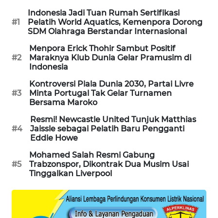
PORTAL
Indonesia Jadi Tuan Rumah Sertifikasi
KONSUMEN
#1
Pelatih World Aquatics, Kemenpora Dorong
SDM Olahraga Berstandar Internasional
FORWAMKI
Menpora Erick Thohir Sambut Positif
#2
Maraknya Klub Dunia Gelar Pramusim di
Indonesia
ALPERKLINAS
Kontroversi Piala Dunia 2030, Partai Livre
#3
Minta Portugal Tak Gelar Turnamen
FORJASIDA
Bersama Maroko
Resmi! Newcastle United Tunjuk Matthias
TAMBANG
#4
Jaissle sebagai Pelatih Baru Pengganti
NEWS
Eddie Howe
Mohamed Salah Resmi Gabung
SITUNGIR
#5
Trabzonspor, Dikontrak Dua Musim Usai
NEWS
Tinggalkan Liverpool
SIDIKALANG
NEWS