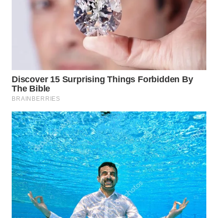
WN
NATUNA
WN
BINTAN
WN
MANDALIKA
WN
LIKUPANG
WN
LABUANBAJO
WN
BORNEO