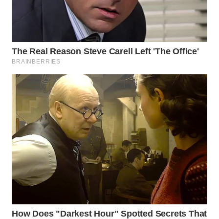
WN
TAPANULI
SELATAN
WN
TANJUNG
LESUNG
WN
KARO
WN
SIMALUNGUN
WN
LABUHANBATU
WN