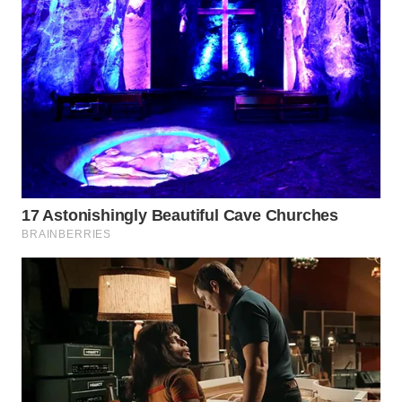
WN
BOGOR
WN
DEPOK
WN
TAPANULI
UTARA
WN
SAMOSIR
WN
PADANG
LAWAS