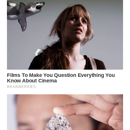
WN
PRIANGAN
TIMUR
WN
SEMARANG
WN
SOLO
WN
BOROBUDUR
WN
MADURA
WN
SURABAYA