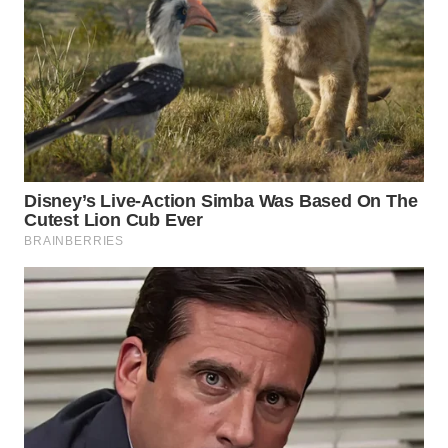
WN
MALUKU
WN
MALUT
WN
DAIRI
WN
DANAU
TOBA
WN
NIAS
WN
LANGKAT