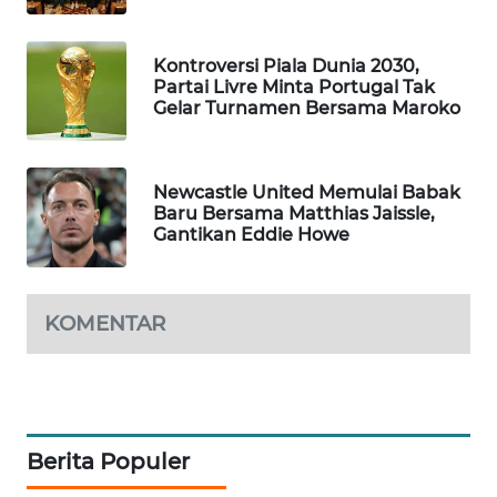
MAWAKA
ID
Kontroversi Piala Dunia 2030,
Partai Livre Minta Portugal Tak
Gelar Turnamen Bersama Maroko
MARTABAT
NET
Newcastle United Memulai Babak
PLN
Baru Bersama Matthias Jaissle,
WATCH
Gantikan Eddie Howe
MKLI
KOMENTAR
LPKKI
LKKI
Berita Populer
KOPEKLIN