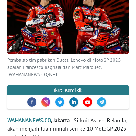
SAINS-TEKNO
KESEHATAN
INTERNASIONAL
SERBA-SERBI
Pembalap tim pabrikan Ducati Lenovo di MotoGP 2025
adalah Francesco Bagnaia dan Marc Marquez.
PENDIDIKAN
[WAHANANEWS.CO/NET].
OLAHRAGA
Ikuti Kami di:
OPINI
WAHANANEWS.CO
, Jakarta
- Sirkuit Assen, Belanda,
EDITORIAL
akan menjadi tuan rumah seri ke-10 MotoGP 2025