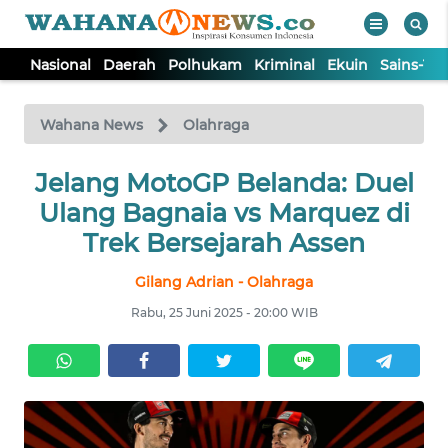
Nasional
Daerah
Polhukam
Kriminal
Ekuin
Sains-Te
WAHANA
Tutup
TV
Wahana News
Olahraga
NASIONAL
Jelang MotoGP Belanda: Duel
Ulang Bagnaia vs Marquez di
DAERAH
Trek Bersejarah Assen
Gilang Adrian - Olahraga
POLHUKAM
Rabu, 25 Juni 2025 - 20:00 WIB
KRIMINAL
EKUIN