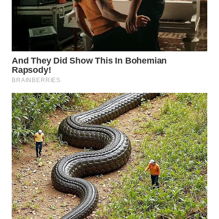
WN
SUMEDANG
WN
CIANJUR
WN
KEPULAUAN
SERIBU
WN
TANGERANG
WN
BINJAI
WN
CIREBON