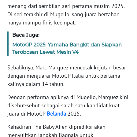
menang dari sembilan seri pertama musim 2025.
Di seri terakhir di Mugello, sang juara bertahan
KARIR
hanya mampu finis keempat.
DISCLAIMER
Baca Juga:
MotoGP 2025: Yamaha Bangkit dan Siapkan
Wahana
News
Terobosan Lewat Mesin V4
Regional
Sebaliknya, Marc Marquez mencetak kejutan besar
WN
dengan menjuarai MotoGP Italia untuk pertama
SUMUT
kalinya dalam 14 tahun.
Dengan performa apiknya di Mugello, Marquez kini
WN
JAKARTA
disebut-sebut sebagai salah satu kandidat kuat
juara di MotoGP
Belanda
2025.
WN
JABAR
Kehadiran The Baby Alien diprediksi akan
menyulitkan langkah Bagnaia untuk