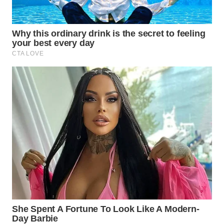
Wahana
Media
Group
WAHANA
NEWS
WAHANA
TANI
WAHANA
ADVOKAT
WAHANA
INFRASTRUKTUR
WAHANA
KONSUMEN