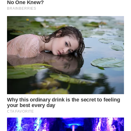
TAPANULI
TENGAH
WN DELI
SERDANG
WN
TEBING
TINGGI
WN
PAKPAK
WN
KARAWANG
WN
BEKASI