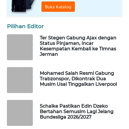
Buka Katalog
WAHANA
LISTRIK
Pilihan Editor
WAHANA
TRAVEL
Ter Stegen Gabung Ajax dengan
Status Pinjaman, Incar
Kesempatan Kembali ke Timnas
WAHANA
Jerman
TV
WAHANANEWS
Mohamed Salah Resmi Gabung
ID
Trabzonspor, Dikontrak Dua
Musim Usai Tinggalkan Liverpool
WAHANANEWS
CO ID
Schalke Pastikan Edin Dzeko
Bertahan Semusim Lagi Jelang
WAHANANEWS
Bundesliga 2026/2027
NET