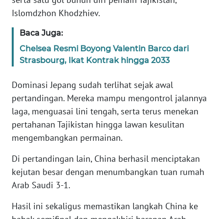
Islomdzhon Khodzhiev.
KARIR
Baca Juga:
Chelsea Resmi Boyong Valentin Barco dari
DISCLAIMER
Strasbourg, Ikat Kontrak hingga 2033
Wahana
News
Dominasi Jepang sudah terlihat sejak awal
Regional
pertandingan. Mereka mampu mengontrol jalannya
laga, menguasai lini tengah, serta terus menekan
WN
pertahanan Tajikistan hingga lawan kesulitan
SUMUT
mengembangkan permainan.
WN
Di pertandingan lain, China berhasil menciptakan
JAKARTA
kejutan besar dengan menumbangkan tuan rumah
Arab Saudi 3-1.
WN
JABAR
Hasil ini sekaligus memastikan langkah China ke