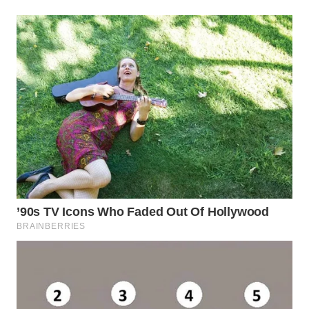
WN
NATUNA
WN
BINTAN
WN
MANDALIKA
WN
LIKUPANG
WN
LABUANBAJO
WN
BORNEO