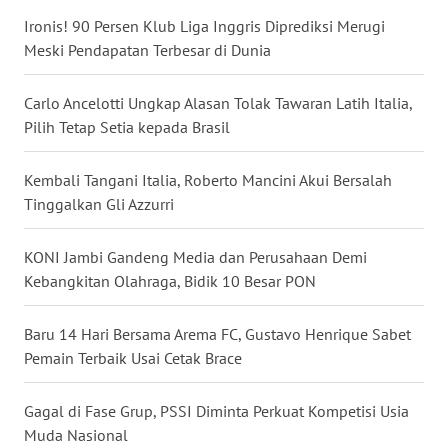
Ironis! 90 Persen Klub Liga Inggris Diprediksi Merugi
WN
Meski Pendapatan Terbesar di Dunia
BABEL
Carlo Ancelotti Ungkap Alasan Tolak Tawaran Latih Italia,
WN
SUMBAR
Pilih Tetap Setia kepada Brasil
WN
Kembali Tangani Italia, Roberto Mancini Akui Bersalah
SUMSEL
Tinggalkan Gli Azzurri
WN
KONI Jambi Gandeng Media dan Perusahaan Demi
BENGKULU
Kebangkitan Olahraga, Bidik 10 Besar PON
WN
Baru 14 Hari Bersama Arema FC, Gustavo Henrique Sabet
LAMPUNG
Pemain Terbaik Usai Cetak Brace
WN
Gagal di Fase Grup, PSSI Diminta Perkuat Kompetisi Usia
JATENG
Muda Nasional