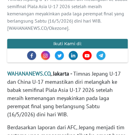
SAINS-TEKNO
semifinal Piala Asia U-17 2026 setelah meraih
kemenangan meyakinkan pada laga perempat final yang
KESEHATAN
berlangsung Sabtu (16/5/2026) dini hari WIB.
[WAHANANEWS.CO/Okezone].
INTERNASIONAL
Ikuti Kami di:
SERBA-SERBI
PENDIDIKAN
WAHANANEWS.CO
, Jakarta -
Timnas Jepang U-17
dan China U-17 memastikan diri melangkah ke
OLAHRAGA
babak semifinal Piala Asia U-17 2026 setelah
meraih kemenangan meyakinkan pada laga
OPINI
perempat final yang berlangsung Sabtu
(16/5/2026) dini hari WIB.
EDITORIAL
Berdasarkan laporan dari AFC, Jepang menjadi tim