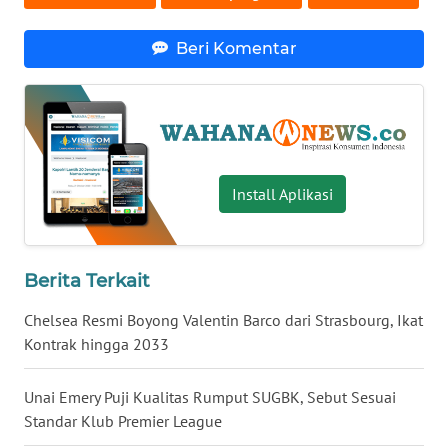
WN
Beri Komentar
SERAMBI
WN
JAMBI
WN
Install Aplikasi
SULTRA
WN
NTB
Berita Terkait
Chelsea Resmi Boyong Valentin Barco dari Strasbourg, Ikat
WN
Kontrak hingga 2033
SULTENG
Unai Emery Puji Kualitas Rumput SUGBK, Sebut Sesuai
WN
Standar Klub Premier League
SULBAR