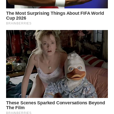
WN
PRIANGAN
TIMUR
WN
SEMARANG
WN
SOLO
WN
BOROBUDUR
WN
MADURA
WN
SURABAYA