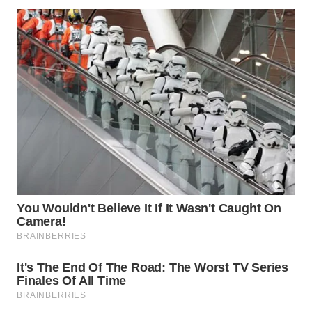
WN
BOGOR
WN
DEPOK
WN
TAPANULI
UTARA
WN
SAMOSIR
WN
PADANG
LAWAS