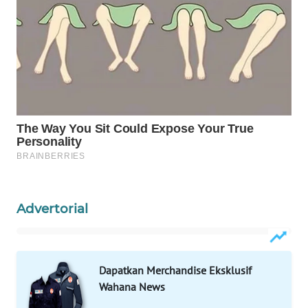
Wahana
Media
Group
WAHANA
NEWS
WAHANA
TANI
WAHANA
ADVOKAT
Advertorial
WAHANA
INFRASTRUKTUR
Dapatkan Merchandise Eksklusif
WAHANA
Wahana News
KONSUMEN