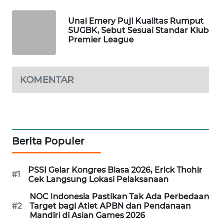
WAHANA
DESA
Unai Emery Puji Kualitas Rumput
SUGBK, Sebut Sesuai Standar Klub
WISATA
Premier League
LAPAK
WAHANA
KOMENTAR
Wahana
Network
KONSUMEN
LISTRIK
Berita Populer
MASYARAKAT
PSSI Gelar Kongres Biasa 2026, Erick Thohir
#1
KELISTRIKAN
Cek Langsung Lokasi Pelaksanaan
NOC Indonesia Pastikan Tak Ada Perbedaan
WALINKI
#2
Target bagi Atlet APBN dan Pendanaan
ID
Mandiri di Asian Games 2026