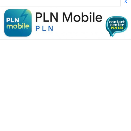
X
WAHANA MEDIA GROUP
|
|
|
WAHANA NEWS co
WAHANA TANI
WAHANA ADVOKAT
|
|
WAHANA INFRASTRUKTUR
WAHANA KONSUMEN
|
|
|
WAHANA LISTRIK
WAHANA TRAVEL
WAHANA TV