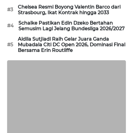
Chelsea Resmi Boyong Valentin Barco dari
#3
MAWAKA
Strasbourg, Ikat Kontrak hingga 2033
ID
Schalke Pastikan Edin Dzeko Bertahan
#4
Semusim Lagi Jelang Bundesliga 2026/2027
MARTABAT
NET
Aldila Sutjiadi Raih Gelar Juara Ganda
#5
Mubadala Citi DC Open 2026, Dominasi Final
Bersama Erin Routliffe
PLN
WATCH
MKLI
LPKKI
LKKI
KOPEKLIN