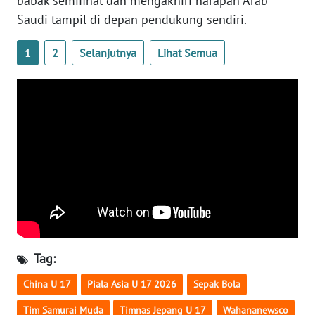
babak semifinal dan mengakhiri harapan Arab
WN
Saudi tampil di depan pendukung sendiri.
BANTEN
1
2
Selanjutnya
Lihat Semua
WN
NTT
WN
KEPRI
WN
PAPUA
WN
PAPUA
BARAT
Tag:
China U 17
Piala Asia U 17 2026
Sepak Bola
WN
RIAU
Tim Samurai Muda
Timnas Jepang U 17
Wahananewsco