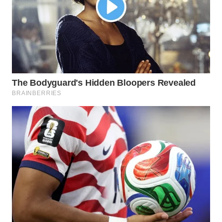
WN
INDRAMAYU
WN
KUNINGAN
WN
MAJALENGKA
WN
SUBANG
WN
SUKABUMI
WN
PURWAKARTA