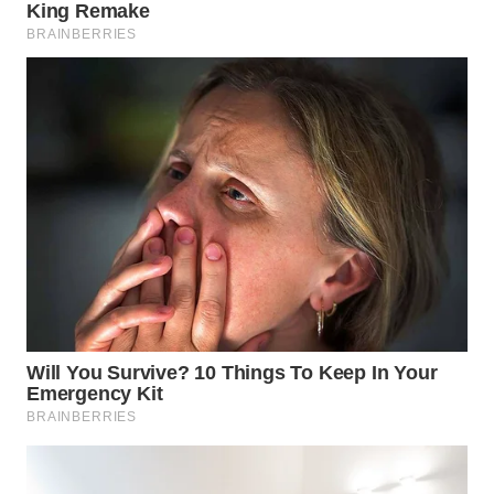
WN
KALTARA
WN
KALSEL
WN
KALTIM
WN
SULSEL
WN
GORONTALO
WN
SULUT