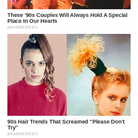
TAPANULI
TENGAH
WN DELI
SERDANG
WN
TEBING
TINGGI
WN
PAKPAK
WN
KARAWANG
WN
BEKASI