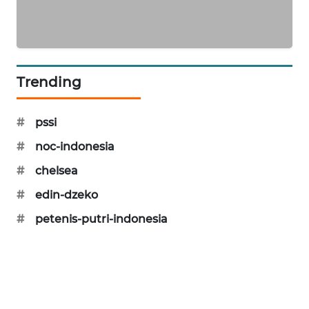
PORTAL
KONSUMEN
FORWAMKI
Trending
ALPERKLINAS
#
pssi
FORJASIDA
#
noc-indonesia
#
chelsea
TAMBANG
NEWS
#
edin-dzeko
#
petenis-putri-indonesia
SITUNGIR
NEWS
SIDIKALANG
NEWS