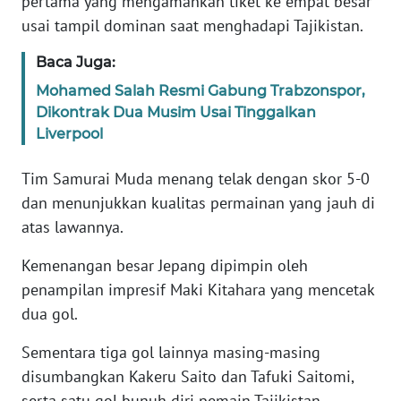
pertama yang mengamankan tiket ke empat besar
Informasi
usai tampil dominan saat menghadapi Tajikistan.
INDEKS
Baca Juga:
BERITA
Mohamed Salah Resmi Gabung Trabzonspor,
KONTAK
Dikontrak Dua Musim Usai Tinggalkan
KAMI
Liverpool
Tim Samurai Muda menang telak dengan skor 5-0
INFO
IKLAN
dan menunjukkan kualitas permainan yang jauh di
atas lawannya.
TENTANG
KAMI
Kemenangan besar Jepang dipimpin oleh
penampilan impresif Maki Kitahara yang mencetak
PEDOMAN
dua gol.
MEDIA
SIBER
Sementara tiga gol lainnya masing-masing
disumbangkan Kakeru Saito dan Tafuki Saitomi,
REDAKSI
serta satu gol bunuh diri pemain Tajikistan,