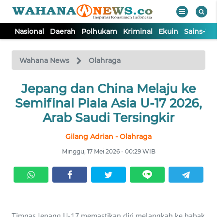
Nasional
Daerah
Polhukam
Kriminal
Ekuin
Sains-Te
WAHANA
Tutup
TV
Wahana News
Olahraga
NASIONAL
Jepang dan China Melaju ke
Semifinal Piala Asia U-17 2026,
DAERAH
Arab Saudi Tersingkir
Gilang Adrian - Olahraga
POLHUKAM
Minggu, 17 Mei 2026 - 00:29 WIB
KRIMINAL
EKUIN
Timnas Jepang U-17 memastikan diri melangkah ke babak