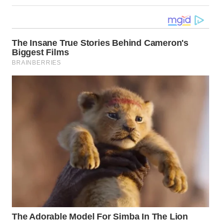
WN
NUSANTARA
WN
JOGJA
WN
JATIM
WN
BALI
WN
KALBAR
WN
KALTENG