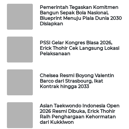
Pemerintah Tegaskan Komitmen
WAHANA
Bangun Sepak Bola Nasional,
SPORT
Blueprint Menuju Piala Dunia 2030
Disiapkan
WAHANA
UMKM
PSSI Gelar Kongres Biasa 2026,
Erick Thohir Cek Langsung Lokasi
WAHANA
Pelaksanaan
SELEB
WAHANA
Chelsea Resmi Boyong Valentin
PERSONA
Barco dari Strasbourg, Ikat
Kontrak hingga 2033
WAHANA
OTOMOTIF
Asian Taekwondo Indonesia Open
2026 Resmi Dibuka, Erick Thohir
WAHANA
Raih Penghargaan Kehormatan
HEALTH
dari Kukkiwon