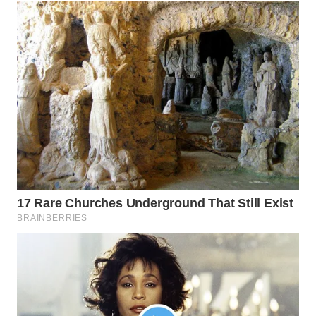
WN
SUMEDANG
WN
CIANJUR
WN
KEPULAUAN
SERIBU
WN
TANGERANG
WN
BINJAI
WN
CIREBON