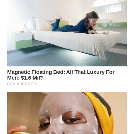
WN
MALUKU
WN
MALUT
WN
DAIRI
WN
DANAU
TOBA
WN
NIAS
WN
LANGKAT