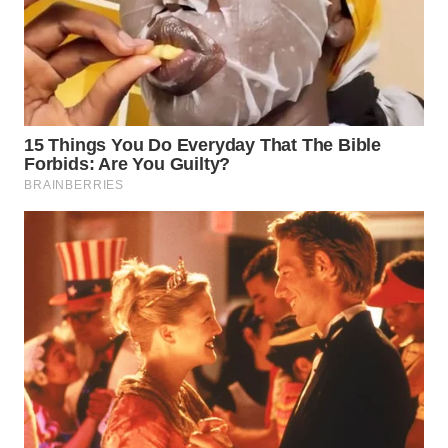
WN
TAPANULI
SELATAN
WN
TANJUNG
LESUNG
WN
KARO
WN
SIMALUNGUN
WN
LABUHANBATU
WN