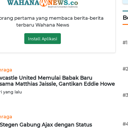
B
 orang pertama yang membaca berita-berita
terbaru Wahana News
Install Aplikasi
#1
#
hraga
castle United Memulai Babak Baru
sama Matthias Jaissle, Gantikan Eddie Howe
ri yang lalu
#
hraga
#
 Stegen Gabung Ajax dengan Status