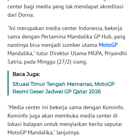
Informasi
center bagi media yang tak mendapat akreditasi
dari Dorna.
INDEKS
BERITA
"Ini merupakan media center Indonesia, bekerja
sama dengan Pertamina Mandalika GP Hub, yang
KONTAK
nantinya bisa menjadi sumber utama
MotoGP
KAMI
Mandalika," tutur Direktur Utama MGPA, Priyandhi
Satria, pada Minggu (27/2) siang.
INFO
IKLAN
Baca Juga:
Situasi Timur Tengah Memanas, MotoGP
TENTANG
KAMI
Resmi Geser Jadwal GP Qatar 2026
"Media center ini bekerja sama dengan Kominfo.
PEDOMAN
MEDIA
Kominfo juga akan membuka media center di
SIBER
lokasi balapan untuk menyiarkan berita seputar
MotoGP Mandalika," lanjutnya.
REDAKSI