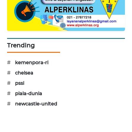
MAWAKA
ID
MARTABAT
NET
Trending
PLN
WATCH
#
kemenpora-ri
#
chelsea
MKLI
#
pssi
LPKKI
#
piala-dunia
#
newcastle-united
LKKI
KOPEKLIN