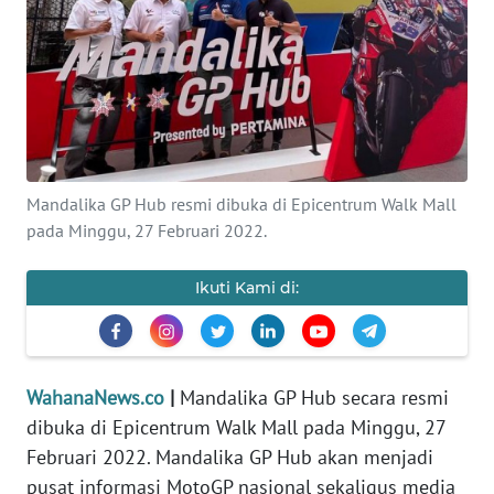
SAINS-TEKNO
KESEHATAN
INTERNASIONAL
SERBA-SERBI
Mandalika GP Hub resmi dibuka di Epicentrum Walk Mall
pada Minggu, 27 Februari 2022.
PENDIDIKAN
Ikuti Kami di:
OLAHRAGA
OPINI
WahanaNews.co
|
Mandalika GP Hub secara resmi
dibuka di Epicentrum Walk Mall pada Minggu, 27
EDITORIAL
Februari 2022. Mandalika GP Hub akan menjadi
pusat informasi MotoGP nasional sekaligus media