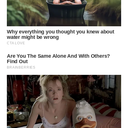
WN
MALUKU
WN
MALUT
WN
DAIRI
WN
DANAU
TOBA
WN
NIAS
WN
LANGKAT