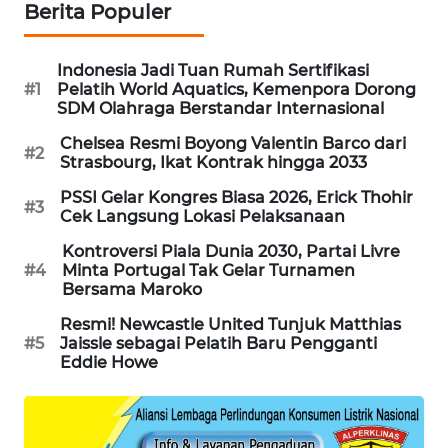
Berita Populer
WAHANA
DESA
WISATA
Indonesia Jadi Tuan Rumah Sertifikasi
#1
Pelatih World Aquatics, Kemenpora Dorong
SDM Olahraga Berstandar Internasional
LAPAK
WAHANA
Chelsea Resmi Boyong Valentin Barco dari
#2
Strasbourg, Ikat Kontrak hingga 2033
Wahana
PSSI Gelar Kongres Biasa 2026, Erick Thohir
#3
Network
Cek Langsung Lokasi Pelaksanaan
Kontroversi Piala Dunia 2030, Partai Livre
KONSUMEN
#4
Minta Portugal Tak Gelar Turnamen
LISTRIK
Bersama Maroko
Resmi! Newcastle United Tunjuk Matthias
MASYARAKAT
#5
Jaissle sebagai Pelatih Baru Pengganti
KELISTRIKAN
Eddie Howe
WALINKI
ID