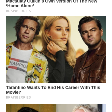
TAPANULI
TENGAH
WN DELI
SERDANG
WN
TEBING
TINGGI
WN
PAKPAK
WN
KARAWANG
WN
BEKASI