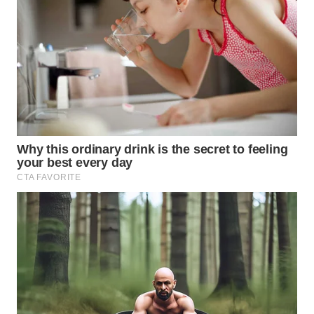
WN
KALTARA
WN
KALSEL
WN
KALTIM
WN
SULSEL
WN
GORONTALO
WN
SULUT