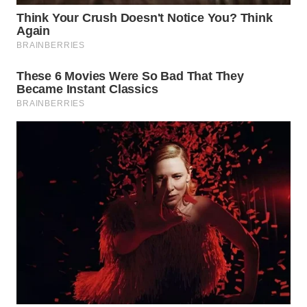
WN
PRIANGAN
TIMUR
WN
SEMARANG
WN
SOLO
WN
BOROBUDUR
WN
MADURA
WN
SURABAYA