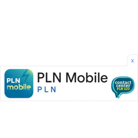
SONYA
ASA
NEWS
X