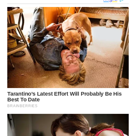
WN
NUSANTARA
WN
JOGJA
WN
JATIM
WN
BALI
WN
KALBAR
WN
KALTENG