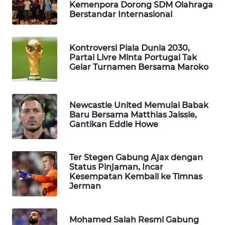
Kemenpora Dorong SDM Olahraga
Berstandar Internasional
WAHANA
LISTRIK
Kontroversi Piala Dunia 2030,
WAHANA
Partai Livre Minta Portugal Tak
TRAVEL
Gelar Turnamen Bersama Maroko
WAHANA
TV
Newcastle United Memulai Babak
Baru Bersama Matthias Jaissle,
Gantikan Eddie Howe
WAHANANEWS
ID
Ter Stegen Gabung Ajax dengan
WAHANANEWS
Status Pinjaman, Incar
CO ID
Kesempatan Kembali ke Timnas
Jerman
WAHANANEWS
NET
Mohamed Salah Resmi Gabung