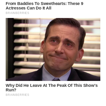
WN
NATUNA
WN
BINTAN
WN
MANDALIKA
WN
LIKUPANG
WN
LABUANBAJO
WN
BORNEO