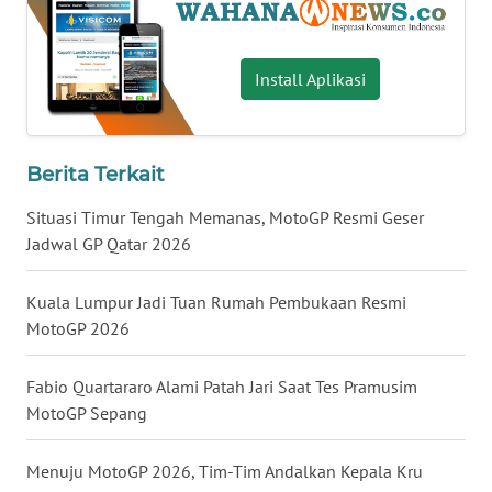
WN
SERAMBI
Install Aplikasi
WN
JAMBI
Berita Terkait
WN
Situasi Timur Tengah Memanas, MotoGP Resmi Geser
SULTRA
Jadwal GP Qatar 2026
WN
Kuala Lumpur Jadi Tuan Rumah Pembukaan Resmi
NTB
MotoGP 2026
WN
SULTENG
Fabio Quartararo Alami Patah Jari Saat Tes Pramusim
MotoGP Sepang
WN
SULBAR
Menuju MotoGP 2026, Tim-Tim Andalkan Kepala Kru