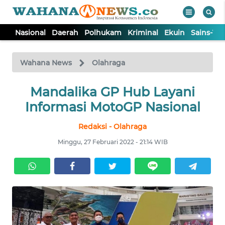
Nasional
Daerah
Polhukam
Kriminal
Ekuin
Sains-Te
WAHANA
Tutup
TV
Wahana News
Olahraga
NASIONAL
Mandalika GP Hub Layani
Informasi MotoGP Nasional
DAERAH
Redaksi - Olahraga
Minggu, 27 Februari 2022 - 21:14 WIB
POLHUKAM
KRIMINAL
EKUIN