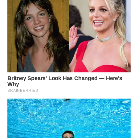
WN
BOGOR
WN
DEPOK
WN
TAPANULI
UTARA
WN
SAMOSIR
WN
PADANG
LAWAS