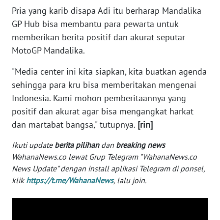
Pria yang karib disapa Adi itu berharap Mandalika
GP Hub bisa membantu para pewarta untuk
KARIR
memberikan berita positif dan akurat seputar
MotoGP Mandalika.
DISCLAIMER
"Media center ini kita siapkan, kita buatkan agenda
Wahana
sehingga para kru bisa memberitakan mengenai
News
Regional
Indonesia. Kami mohon pemberitaannya yang
positif dan akurat agar bisa mengangkat harkat
WN
dan martabat bangsa," tutupnya.
[rin]
SUMUT
Ikuti update
berita pilihan
dan
breaking news
WN
WahanaNews.co lewat Grup Telegram "WahanaNews.co
JAKARTA
News Update" dengan install aplikasi Telegram di ponsel,
klik
https://t.me/WahanaNews
, lalu join.
WN
JABAR