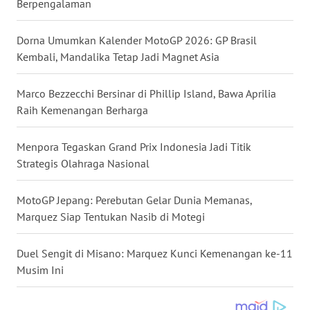
Berpengalaman
WN
BABEL
Dorna Umumkan Kalender MotoGP 2026: GP Brasil
Kembali, Mandalika Tetap Jadi Magnet Asia
WN
SUMBAR
Marco Bezzecchi Bersinar di Phillip Island, Bawa Aprilia
Raih Kemenangan Berharga
WN
SUMSEL
Menpora Tegaskan Grand Prix Indonesia Jadi Titik
Strategis Olahraga Nasional
WN
BENGKULU
MotoGP Jepang: Perebutan Gelar Dunia Memanas,
Marquez Siap Tentukan Nasib di Motegi
WN
LAMPUNG
Duel Sengit di Misano: Marquez Kunci Kemenangan ke-11
Musim Ini
WN
JATENG