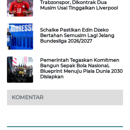
Trabzonspor, Dikontrak Dua
WAHANA
Musim Usai Tinggalkan Liverpool
SPORT
WAHANA
Schalke Pastikan Edin Dzeko
UMKM
Bertahan Semusim Lagi Jelang
Bundesliga 2026/2027
WAHANA
SELEB
Pemerintah Tegaskan Komitmen
Bangun Sepak Bola Nasional,
Blueprint Menuju Piala Dunia 2030
WAHANA
Disiapkan
PERSONA
WAHANA
KOMENTAR
OTOMOTIF
WAHANA
HEALTH