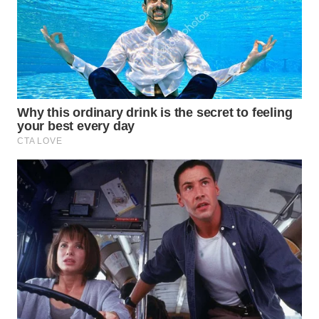
WN
SUMEDANG
WN
CIANJUR
WN
KEPULAUAN
SERIBU
WN
TANGERANG
WN
BINJAI
WN
CIREBON