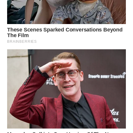
WN
TAPANULI
SELATAN
WN
TANJUNG
LESUNG
WN
KARO
WN
SIMALUNGUN
WN
LABUHANBATU
WN