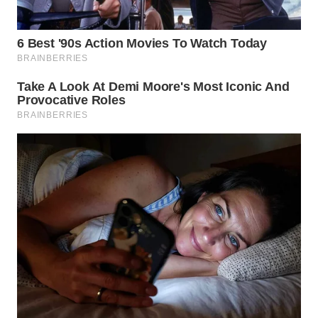
WN
INDRAMAYU
WN
KUNINGAN
WN
MAJALENGKA
WN
SUBANG
WN
SUKABUMI
WN
PURWAKARTA