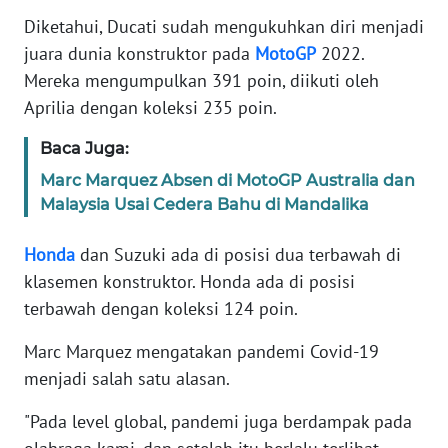
Informasi
Diketahui, Ducati sudah mengukuhkan diri menjadi
INDEKS
juara dunia konstruktor pada
MotoGP
2022.
BERITA
Mereka mengumpulkan 391 poin, diikuti oleh
Aprilia dengan koleksi 235 poin.
KONTAK
KAMI
Baca Juga:
Marc Marquez Absen di MotoGP Australia dan
INFO
Malaysia Usai Cedera Bahu di Mandalika
IKLAN
Honda
dan Suzuki ada di posisi dua terbawah di
TENTANG
klasemen konstruktor. Honda ada di posisi
KAMI
terbawah dengan koleksi 124 poin.
PEDOMAN
Marc Marquez mengatakan pandemi Covid-19
MEDIA
menjadi salah satu alasan.
SIBER
"Pada level global, pandemi juga berdampak pada
REDAKSI