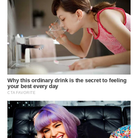
TAPANULI
TENGAH
WN DELI
SERDANG
WN
TEBING
TINGGI
WN
PAKPAK
WN
KARAWANG
WN
BEKASI