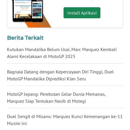
WN
Install Aplikasi
BABEL
WN
SUMBAR
Berita Terkait
Kutukan Mandalika Belum Usai, Marc Marquez Kembali
WN
Alami Kecelakaan di MotoGP 2025
SUMSEL
Bagnaia Datang dengan Kepercayaan Diri Tinggi, Duel
WN
MotoGP Mandalika Diprediksi Kian Seru
BENGKULU
MotoGP Jepang: Perebutan Gelar Dunia Memanas,
WN
LAMPUNG
Marquez Siap Tentukan Nasib di Motegi
WN
Duel Sengit di Misano: Marquez Kunci Kemenangan ke-11
JATENG
Musim Ini