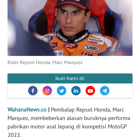
SAINS-TEKNO
KESEHATAN
INTERNASIONAL
SERBA-SERBI
Rider Repsol Honda, Marc Marquez
PENDIDIKAN
Ikuti Kami di:
OLAHRAGA
OPINI
WahanaNews.co
|
Pembalap Repsol Honda, Marc
Marquez, membeberkan alasan buruknya performa
EDITORIAL
pabrikan motor asal Jepang di kompetisi MotoGP
2022.