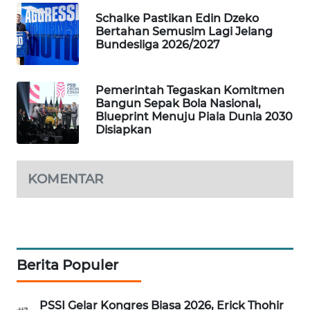
Schalke Pastikan Edin Dzeko
MAWAKA
Bertahan Semusim Lagi Jelang
ID
Bundesliga 2026/2027
MARTABAT
NET
Pemerintah Tegaskan Komitmen
Bangun Sepak Bola Nasional,
Blueprint Menuju Piala Dunia 2030
PLN
Disiapkan
WATCH
MKLI
KOMENTAR
LPKKI
LKKI
Berita Populer
KOPEKLIN
PSSI Gelar Kongres Biasa 2026, Erick Thohir