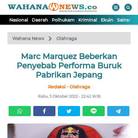
Nasional
Daerah
Polhukam
Kriminal
Ekuin
Sains-Te
WAHANA
Tutup
TV
Wahana News
Olahraga
NASIONAL
Marc Marquez Beberkan
Penyebab Performa Buruk
DAERAH
Pabrikan Jepang
Redaksi - Olahraga
POLHUKAM
Rabu, 5 Oktober 2022 - 22:42 WIB
KRIMINAL
EKUIN