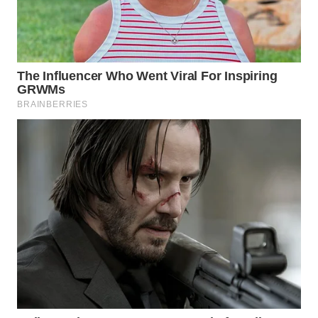
WN
MALUKU
WN
MALUT
WN
DAIRI
WN
DANAU
TOBA
WN
NIAS
WN
LANGKAT