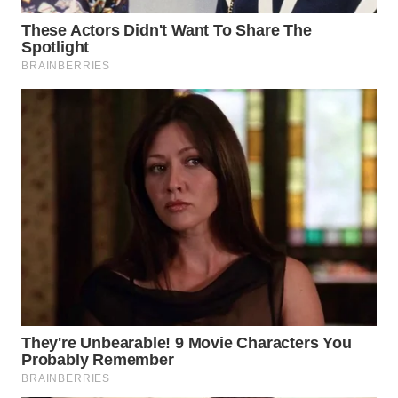
Wahana
Media
Group
WAHANA
NEWS
WAHANA
TANI
WAHANA
ADVOKAT
WAHANA
INFRASTRUKTUR
WAHANA
KONSUMEN