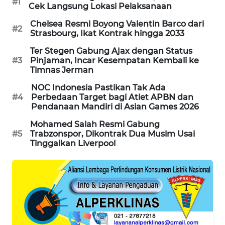
#1
Cek Langsung Lokasi Pelaksanaan
PORTAL
KONSUMEN
Chelsea Resmi Boyong Valentin Barco dari
#2
Strasbourg, Ikat Kontrak hingga 2033
FORWAMKI
Ter Stegen Gabung Ajax dengan Status
#3
Pinjaman, Incar Kesempatan Kembali ke
Timnas Jerman
ALPERKLINAS
NOC Indonesia Pastikan Tak Ada
#4
Perbedaan Target bagi Atlet APBN dan
FORJASIDA
Pendanaan Mandiri di Asian Games 2026
Mohamed Salah Resmi Gabung
TAMBANG
#5
Trabzonspor, Dikontrak Dua Musim Usai
NEWS
Tinggalkan Liverpool
SITUNGIR
NEWS
SIDIKALANG
NEWS