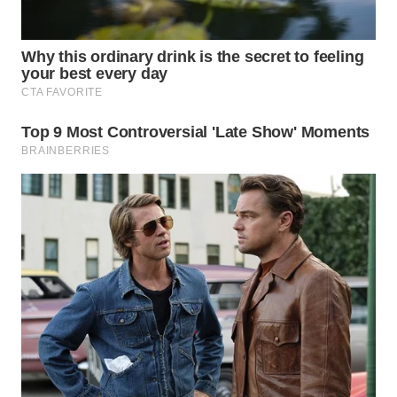
WN
SUMEDANG
WN
CIANJUR
WN
KEPULAUAN
SERIBU
WN
TANGERANG
WN
BINJAI
WN
CIREBON