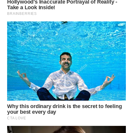
WN
TAPANULI
SELATAN
WN
TANJUNG
LESUNG
WN
KARO
WN
SIMALUNGUN
WN
LABUHANBATU
WN