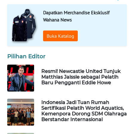
WAHANA
Dapatkan Merchandise Eksklusif
SPORT
Wahana News
WAHANA
Buka Katalog
UMKM
WAHANA
Pilihan Editor
SELEB
Resmi! Newcastle United Tunjuk
WAHANA
Matthias Jaissle sebagai Pelatih
PERSONA
Baru Pengganti Eddie Howe
WAHANA
OTOMOTIF
Indonesia Jadi Tuan Rumah
Sertifikasi Pelatih World Aquatics,
Kemenpora Dorong SDM Olahraga
WAHANA
Berstandar Internasional
HEALTH