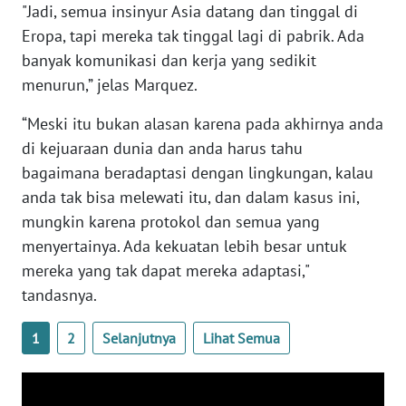
"Jadi, semua insinyur Asia datang dan tinggal di
WN
BANTEN
Eropa, tapi mereka tak tinggal lagi di pabrik. Ada
banyak komunikasi dan kerja yang sedikit
WN
menurun,” jelas Marquez.
NTT
“Meski itu bukan alasan karena pada akhirnya anda
di kejuaraan dunia dan anda harus tahu
WN
KEPRI
bagaimana beradaptasi dengan lingkungan, kalau
anda tak bisa melewati itu, dan dalam kasus ini,
WN
mungkin karena protokol dan semua yang
PAPUA
menyertainya. Ada kekuatan lebih besar untuk
mereka yang tak dapat mereka adaptasi,"
WN
tandasnya.
PAPUA
BARAT
1
2
Selanjutnya
Lihat Semua
WN
RIAU