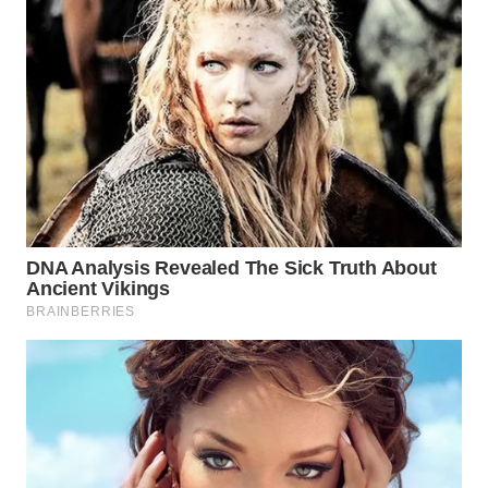
WN
PRIANGAN
TIMUR
WN
SEMARANG
WN
SOLO
WN
BOROBUDUR
WN
MADURA
WN
SURABAYA