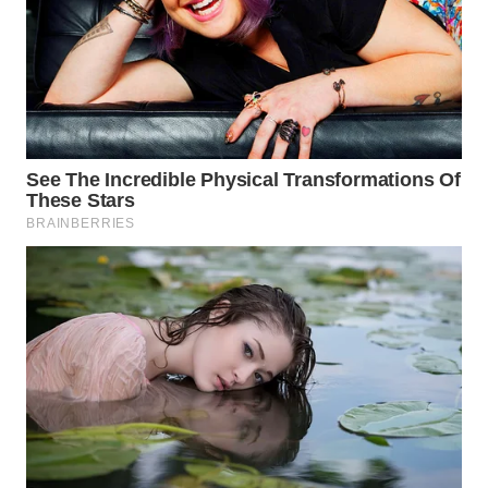
WN
BOGOR
WN
DEPOK
WN
TAPANULI
UTARA
WN
SAMOSIR
WN
PADANG
LAWAS