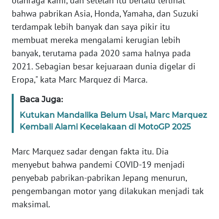
olahraga kami, dan setelah itu berlalu terlihat
bahwa pabrikan Asia, Honda, Yamaha, dan Suzuki
KARIR
terdampak lebih banyak dan saya pikir itu
membuat mereka mengalami kerugian lebih
DISCLAIMER
banyak, terutama pada 2020 sama halnya pada
2021. Sebagian besar kejuaraan dunia digelar di
Wahana
Eropa," kata Marc Marquez di Marca.
News
Regional
Baca Juga:
Kutukan Mandalika Belum Usai, Marc Marquez
WN
Kembali Alami Kecelakaan di MotoGP 2025
SUMUT
Marc Marquez sadar dengan fakta itu. Dia
WN
menyebut bahwa pandemi COVID-19 menjadi
JAKARTA
penyebab pabrikan-pabrikan Jepang menurun,
pengembangan motor yang dilakukan menjadi tak
WN
JABAR
maksimal.