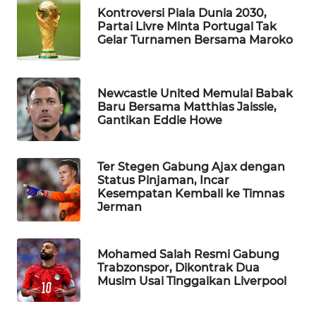
Kontroversi Piala Dunia 2030,
WAHANA
Partai Livre Minta Portugal Tak
DESA
Gelar Turnamen Bersama Maroko
WISATA
LAPAK
Newcastle United Memulai Babak
WAHANA
Baru Bersama Matthias Jaissle,
Gantikan Eddie Howe
Wahana
Network
Ter Stegen Gabung Ajax dengan
Status Pinjaman, Incar
KONSUMEN
Kesempatan Kembali ke Timnas
LISTRIK
Jerman
MASYARAKAT
KELISTRIKAN
Mohamed Salah Resmi Gabung
Trabzonspor, Dikontrak Dua
Musim Usai Tinggalkan Liverpool
WALINKI
ID