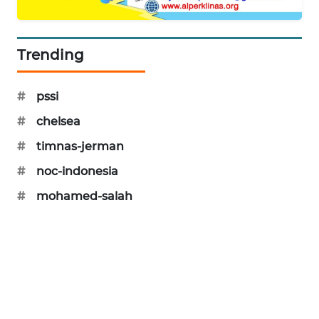
SIBARAGAS
NEWS
Trending
METRO
SIANTAR
#
pssi
NEWS
#
chelsea
METRO
#
timnas-jerman
MEDAN
NEWS
#
noc-indonesia
#
mohamed-salah
METRO
JAKARTA
NEWS
KRT
NEWS