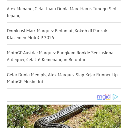
WN
Alex Menang, Gelar Juara Dunia Marc Harus Tunggu Seri
NUSANTARA
Jepang
WN
Dominasi Marc Marquez Berlanjut, Kokoh di Puncak
JOGJA
Klasemen MotoGP 2025
WN
MotoGP Austria: Marquez Bungkam Rookie Sensasional
JATIM
Aldeguer, Cetak 6 Kemenangan Beruntun
WN
Gelar Dunia Menipis, Alex Marquez Siap Kejar Runner-Up
BALI
MotoGP Musim Ini
WN
KALBAR
WN
KALTENG