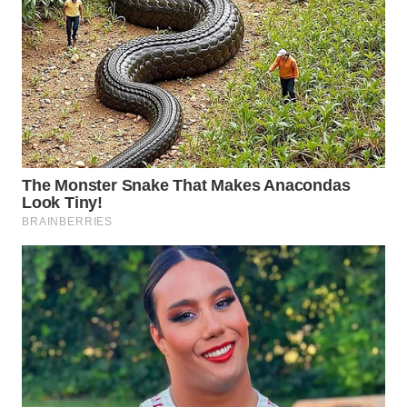
WN
KALTARA
WN
KALSEL
WN
KALTIM
WN
SULSEL
WN
GORONTALO
WN
SULUT