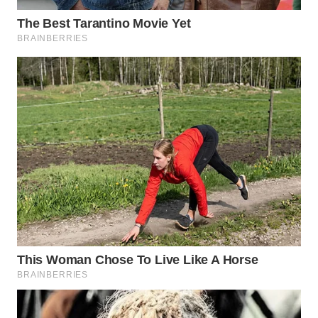
WN
INDRAMAYU
WN
KUNINGAN
WN
MAJALENGKA
WN
SUBANG
WN
SUKABUMI
WN
PURWAKARTA