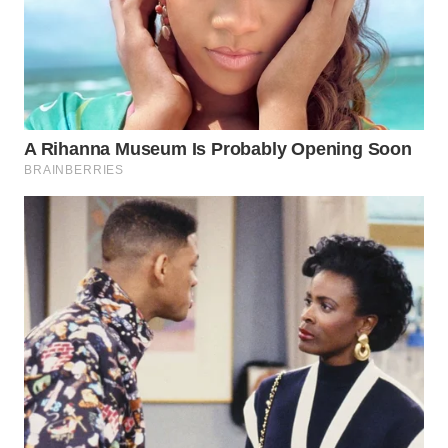
WN
NATUNA
WN
BINTAN
WN
MANDALIKA
WN
LIKUPANG
WN
LABUANBAJO
WN
BORNEO