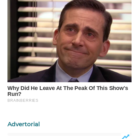
WAHANA
LISTRIK
WAHANA
TRAVEL
WAHANA
TV
WAHANANEWS
ID
WAHANANEWS
CO ID
Advertorial
WAHANANEWS
NET