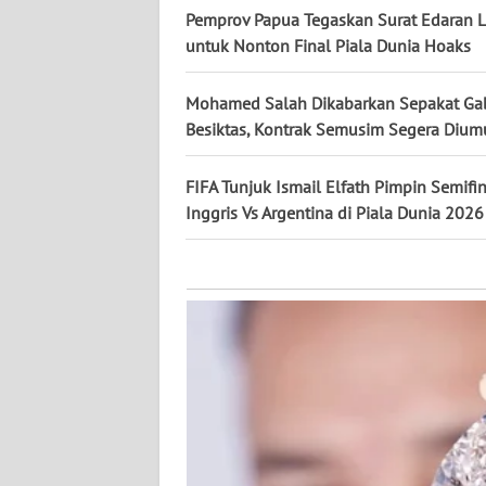
KALTARA
Pemprov Papua Tegaskan Surat Edaran L
untuk Nonton Final Piala Dunia Hoaks
WN
KALSEL
Mohamed Salah Dikabarkan Sepakat G
Besiktas, Kontrak Semusim Segera Diu
WN
KALTIM
FIFA Tunjuk Ismail Elfath Pimpin Semifi
Inggris Vs Argentina di Piala Dunia 2026
WN
SULSEL
WN
GORONTALO
WN
SULUT
WN
MALUKU