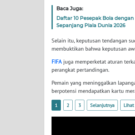
SERAMBI
Baca Juga:
Daftar 10 Pesepak Bola dengan
WN
Sepanjang Piala Dunia 2026
JAMBI
Selain itu, keputusan tendangan su
WN
membuktikan bahwa keputusan awal 
SULTRA
FIFA
juga memperketat aturan terka
WN
perangkat pertandingan.
NTB
Pemain yang meninggalkan lapang
WN
berpotensi mendapatkan kartu mer
SULTENG
1
2
3
Selanjutnya
Liha
WN
SULBAR
WN