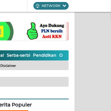
NETWORK
al
Serba-serbi
Pendidikan
Olahraga
Opini
Editoria
Disclaimer
erita Populer