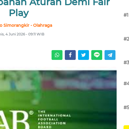
bahan Aturan Demi Fair
Play
#1
no Simorangkir - Olahraga
s, 4 Juni 2026 - 09:11 WIB
#
#
#
#