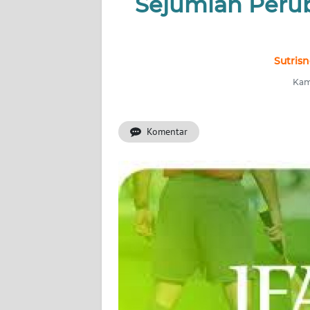
Sejumlah Peru
INDEKS
BERITA
KONTAK
Sutris
KAMI
Kami
INFO
IKLAN
Komentar
TENTANG
KAMI
PEDOMAN
MEDIA
SIBER
REDAKSI