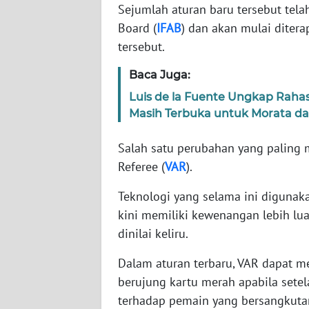
Sejumlah aturan baru tersebut telah
Board (
IFAB
) dan akan mulai diter
WN
tersebut.
NTT
Baca Juga:
WN
Luis de la Fuente Ungkap Rahas
KEPRI
Masih Terbuka untuk Morata da
WN
Salah satu perubahan yang paling m
PAPUA
Referee (
VAR
).
WN
Teknologi yang selama ini digunak
PAPUA
kini memiliki kewenangan lebih lu
BARAT
dinilai keliru.
WN
Dalam aturan terbaru, VAR dapat 
RIAU
berujung kartu merah apabila setel
terhadap pemain yang bersangkuta
WN