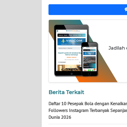
NUSANTARA
WN
JOGJA
WN
JATIM
Jadilah
WN
BALI
WN
KALBAR
Berita Terkait
WN
Daftar 10 Pesepak Bola dengan Kenaika
KALTENG
Followers Instagram Terbanyak Sepanja
Dunia 2026
WN