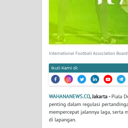
KARIR
DISCLAIMER
Wahana
News
Regional
International Football Association Boa
WN
SUMUT
Ikuti Kami di:
WN
JAKARTA
WAHANANEWS.CO
, Jakarta -
Piala 
WN
penting dalam regulasi pertandinga
JABAR
mempercepat jalannya laga, serta
di lapangan.
WN
BANTEN