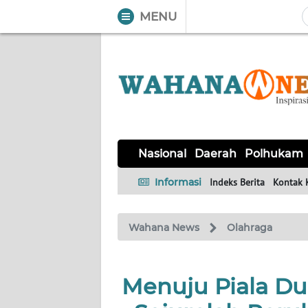
MENU
WAHANA
Tutup
TV
NASIONAL
DAERAH
POLHUKAM
KRIMINAL
EKUIN
SAINS-
KESEHATAN
INTERNASIONAL
Nasional
Daerah
Polhukam
TEKNO
Informasi
Indeks Berita
Kontak 
SERBA-
PENDIDIKAN
OLAHRAGA
OPINI
SERBI
Wahana News
Olahraga
EDITORIAL
Menuju Piala Du
Informasi