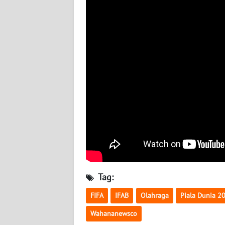
BABEL
WN
SUMBAR
WN
SUMSEL
WN
BENGKULU
WN
LAMPUNG
Tag:
WN
JATENG
FIFA
IFAB
Olahraga
Piala Dunia 2
Wahananewsco
WN