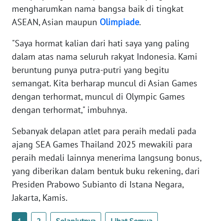
mengharumkan nama bangsa baik di tingkat
WN
BANTEN
ASEAN, Asian maupun
Olimpiade
.
"Saya hormat kalian dari hati saya yang paling
WN
NTT
dalam atas nama seluruh rakyat Indonesia. Kami
beruntung punya putra-putri yang begitu
WN
semangat. Kita berharap muncul di Asian Games
KEPRI
dengan terhormat, muncul di Olympic Games
dengan terhormat," imbuhnya.
WN
PAPUA
Sebanyak delapan atlet para peraih medali pada
ajang SEA Games Thailand 2025 mewakili para
WN
peraih medali lainnya menerima langsung bonus,
PAPUA
yang diberikan dalam bentuk buku rekening, dari
BARAT
Presiden Prabowo Subianto di Istana Negara,
Jakarta, Kamis.
WN
RIAU
1
2
Selanjutnya
Lihat Semua