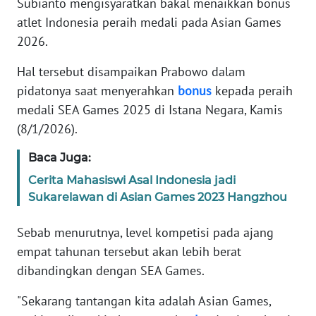
Subianto mengisyaratkan bakal menaikkan bonus
Informasi
atlet Indonesia peraih medali pada Asian Games
INDEKS
2026.
BERITA
Hal tersebut disampaikan Prabowo dalam
KONTAK
pidatonya saat menyerahkan
bonus
kepada peraih
KAMI
medali SEA Games 2025 di Istana Negara, Kamis
(8/1/2026).
INFO
IKLAN
Baca Juga:
Cerita Mahasiswi Asal Indonesia jadi
TENTANG
Sukarelawan di Asian Games 2023 Hangzhou
KAMI
Sebab menurutnya, level kompetisi pada ajang
PEDOMAN
empat tahunan tersebut akan lebih berat
MEDIA
dibandingkan dengan SEA Games.
SIBER
"Sekarang tantangan kita adalah Asian Games,
REDAKSI