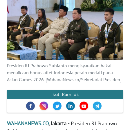
SAINS-TEKNO
KESEHATAN
INTERNASIONAL
SERBA-SERBI
Presiden RI Prabowo Subianto mengisyaratkan bakal
PENDIDIKAN
menaikkan bonus atlet Indonesia peraih medali pada
Asian Games 2026. [WahanaNews.co/Sekretariat Presiden]
OLAHRAGA
Ikuti Kami di:
OPINI
EDITORIAL
WAHANANEWS.CO
, Jakarta -
Presiden RI Prabowo