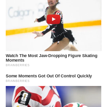
TAPANULI
TENGAH
WN DELI
SERDANG
WN
TEBING
TINGGI
WN
PAKPAK
WN
KARAWANG
WN
BEKASI