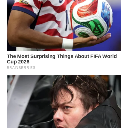
WN
BOGOR
WN
DEPOK
WN
TAPANULI
UTARA
WN
SAMOSIR
WN
PADANG
LAWAS