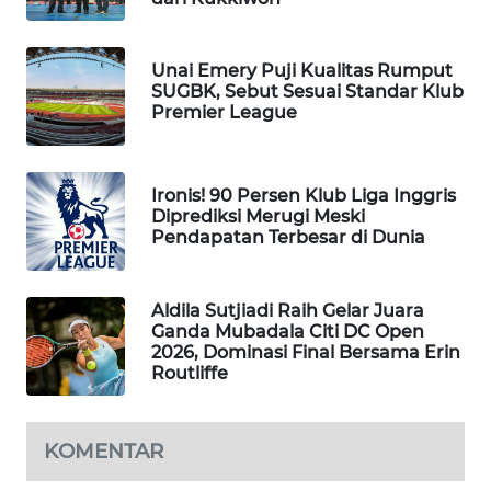
WAHANA
DESA
WISATA
Unai Emery Puji Kualitas Rumput
SUGBK, Sebut Sesuai Standar Klub
Premier League
LAPAK
WAHANA
Ironis! 90 Persen Klub Liga Inggris
Wahana
Diprediksi Merugi Meski
Network
Pendapatan Terbesar di Dunia
KONSUMEN
LISTRIK
Aldila Sutjiadi Raih Gelar Juara
Ganda Mubadala Citi DC Open
2026, Dominasi Final Bersama Erin
MASYARAKAT
Routliffe
KELISTRIKAN
WALINKI
KOMENTAR
ID