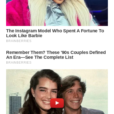
WN
NATUNA
WN
BINTAN
WN
MANDALIKA
WN
LIKUPANG
WN
LABUANBAJO
WN
BORNEO