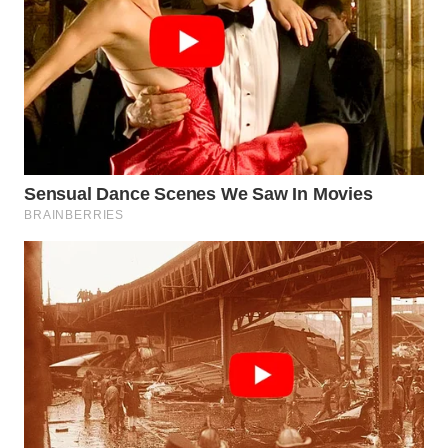
WN
KALTARA
WN
KALSEL
WN
KALTIM
WN
SULSEL
WN
GORONTALO
WN
SULUT