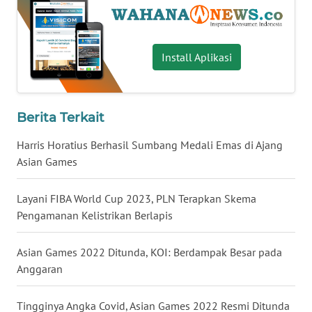
WN
BABEL
Install Aplikasi
WN
SUMBAR
Berita Terkait
WN
SUMSEL
Harris Horatius Berhasil Sumbang Medali Emas di Ajang
Asian Games
WN
BENGKULU
Layani FIBA World Cup 2023, PLN Terapkan Skema
Pengamanan Kelistrikan Berlapis
WN
LAMPUNG
Asian Games 2022 Ditunda, KOI: Berdampak Besar pada
Anggaran
WN
JATENG
Tingginya Angka Covid, Asian Games 2022 Resmi Ditunda