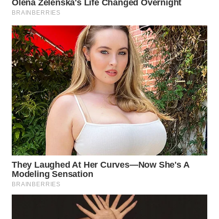
WN
INDRAMAYU
WN
KUNINGAN
WN
MAJALENGKA
WN
SUBANG
WN
SUKABUMI
WN
PURWAKARTA