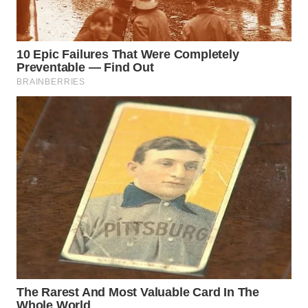
WN
MALUKU
WN
MALUT
WN
DAIRI
WN
DANAU
TOBA
WN
NIAS
WN
LANGKAT