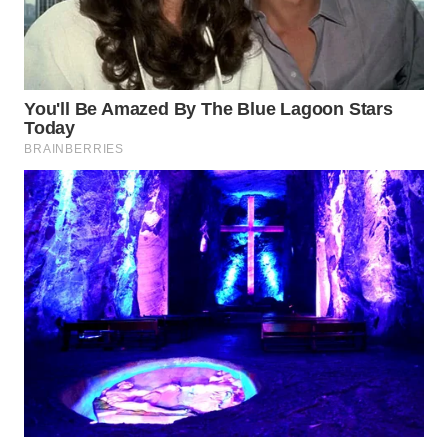
Wahana
Media
Group
WAHANA
NEWS
WAHANA
TANI
WAHANA
ADVOKAT
WAHANA
INFRASTRUKTUR
WAHANA
KONSUMEN