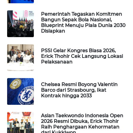
WAHANA
SPORT
Pemerintah Tegaskan Komitmen
Bangun Sepak Bola Nasional,
Blueprint Menuju Piala Dunia 2030
WAHANA
Disiapkan
UMKM
PSSI Gelar Kongres Biasa 2026,
WAHANA
Erick Thohir Cek Langsung Lokasi
SELEB
Pelaksanaan
WAHANA
PERSONA
Chelsea Resmi Boyong Valentin
Barco dari Strasbourg, Ikat
WAHANA
Kontrak hingga 2033
OTOMOTIF
Asian Taekwondo Indonesia Open
WAHANA
2026 Resmi Dibuka, Erick Thohir
HEALTH
Raih Penghargaan Kehormatan
dari Kukkiwon