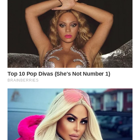
WN
PRIANGAN
TIMUR
WN
SEMARANG
WN
SOLO
WN
BOROBUDUR
WN
MADURA
WN
SURABAYA