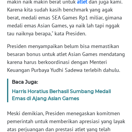
makin naik makin berat untuk
atlet
dan juga kami.
Karena kita sudah kasih benchmark yang agak
KARIR
berat, medali emas SEA Games Rp1 miliar, gimana
medali emas Asian Games, ya naik lah tapi nggak
DISCLAIMER
tau naiknya berapa," kata Presiden.
Wahana
Presiden menyampaikan belum bisa memastikan
News
besaran bonus untuk atlet Asian Games mendatang
Regional
karena harus berkoordinasi dengan Menteri
Keuangan Purbaya Yudhi Sadewa terlebih dahulu.
WN
SUMUT
Baca Juga:
Harris Horatius Berhasil Sumbang Medali
WN
Emas di Ajang Asian Games
JAKARTA
Meski demikian, Presiden menegaskan komitmen
WN
pemerintah untuk memberikan apresiasi yang layak
JABAR
atas perjuangan dan prestasi atlet yang telah