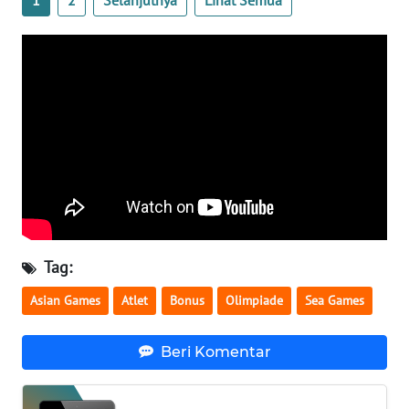
WN
SERAMBI
WN
JAMBI
WN
SULTRA
WN
NTB
Tag:
Asian Games
Atlet
Bonus
Olimpiade
Sea Games
WN
SULTENG
Beri Komentar
WN
SULBAR