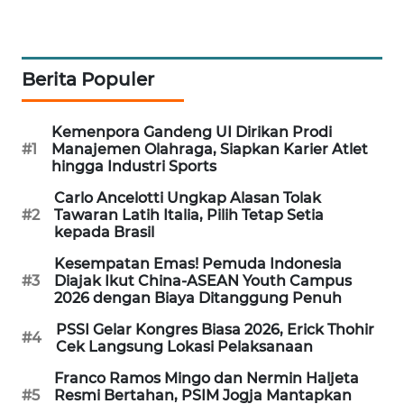
MAWAKA
ID
Berita Populer
MARTABAT
NET
Kemenpora Gandeng UI Dirikan Prodi
#1
Manajemen Olahraga, Siapkan Karier Atlet
PLN
hingga Industri Sports
WATCH
Carlo Ancelotti Ungkap Alasan Tolak
#2
Tawaran Latih Italia, Pilih Tetap Setia
MKLI
kepada Brasil
Kesempatan Emas! Pemuda Indonesia
LPKKI
#3
Diajak Ikut China-ASEAN Youth Campus
2026 dengan Biaya Ditanggung Penuh
LKKI
PSSI Gelar Kongres Biasa 2026, Erick Thohir
#4
Cek Langsung Lokasi Pelaksanaan
KOPEKLIN
Franco Ramos Mingo dan Nermin Haljeta
#5
Resmi Bertahan, PSIM Jogja Mantapkan