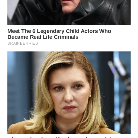
WN
SUMEDANG
WN
CIANJUR
WN
KEPULAUAN
SERIBU
WN
TANGERANG
WN
BINJAI
WN
CIREBON