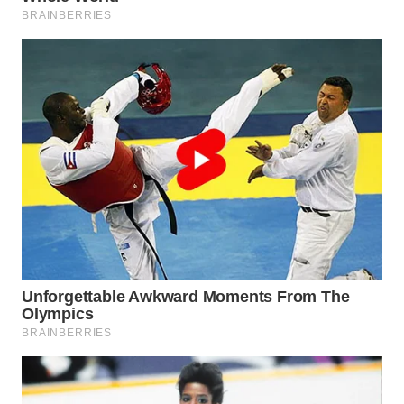
WN
TAPANULI
SELATAN
WN
TANJUNG
LESUNG
WN
KARO
WN
SIMALUNGUN
WN
LABUHANBATU
WN