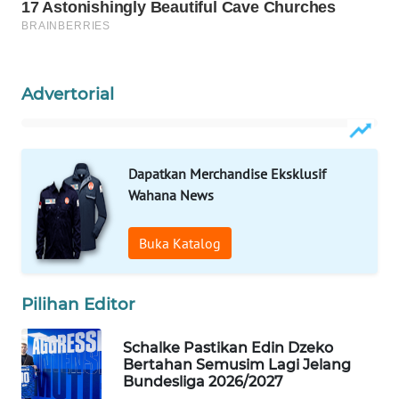
WAHANA
LISTRIK
Advertorial
WAHANA
TRAVEL
WAHANA
Dapatkan Merchandise Eksklusif
TV
Wahana News
WAHANANEWS
Buka Katalog
ID
WAHANANEWS
Pilihan Editor
CO ID
Schalke Pastikan Edin Dzeko
WAHANANEWS
Bertahan Semusim Lagi Jelang
NET
Bundesliga 2026/2027