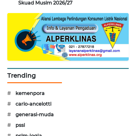
Skuad Musim 2026/27
PORTAL
KONSUMEN
FORWAMKI
ALPERKLINAS
FORJASIDA
Trending
TAMBANG
NEWS
#
kemenpora
SITUNGIR
#
carlo-ancelotti
NEWS
#
generasi-muda
SIDIKALANG
#
pssi
NEWS
#
psim-jogja