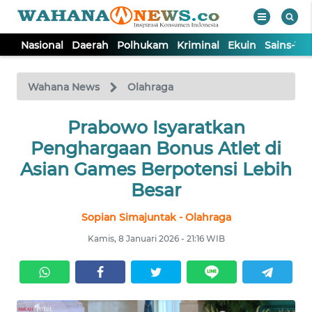
Nasional
Daerah
Polhukam
Kriminal
Ekuin
Sains-Te
WAHANA
Tutup
TV
Wahana News
Olahraga
NASIONAL
Prabowo Isyaratkan
Penghargaan Bonus Atlet di
DAERAH
Asian Games Berpotensi Lebih
Besar
POLHUKAM
Sopian Simajuntak - Olahraga
Kamis, 8 Januari 2026 - 21:16 WIB
KRIMINAL
EKUIN