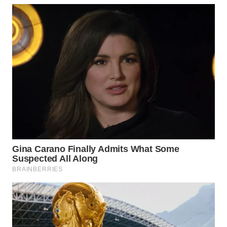
WN
BOGOR
WN
DEPOK
WN
TAPANULI
UTARA
WN
SAMOSIR
WN
PADANG
LAWAS