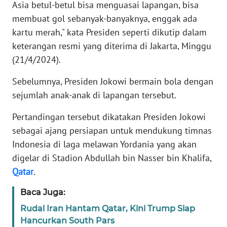
Asia betul-betul bisa menguasai lapangan, bisa
membuat gol sebanyak-banyaknya, enggak ada
KARIR
kartu merah," kata Presiden seperti dikutip dalam
keterangan resmi yang diterima di Jakarta, Minggu
DISCLAIMER
(21/4/2024).
Wahana
Sebelumnya, Presiden Jokowi bermain bola dengan
News
sejumlah anak-anak di lapangan tersebut.
Regional
Pertandingan tersebut dikatakan Presiden Jokowi
WN
sebagai ajang persiapan untuk mendukung timnas
SUMUT
Indonesia di laga melawan Yordania yang akan
digelar di Stadion Abdullah bin Nasser bin Khalifa,
WN
Qatar
.
JAKARTA
Baca Juga:
WN
Rudal Iran Hantam Qatar, Kini Trump Siap
JABAR
Hancurkan South Pars