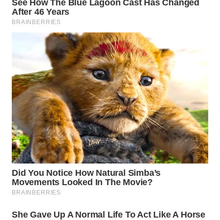
WN
PRIANGAN
TIMUR
WN
SEMARANG
WN
SOLO
WN
BOROBUDUR
WN
MADURA
WN
SURABAYA