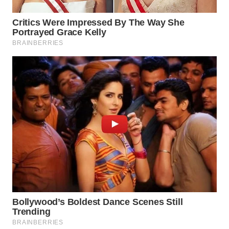
TAPANULI
TENGAH
WN DELI
SERDANG
WN
TEBING
TINGGI
WN
PAKPAK
WN
KARAWANG
WN
BEKASI