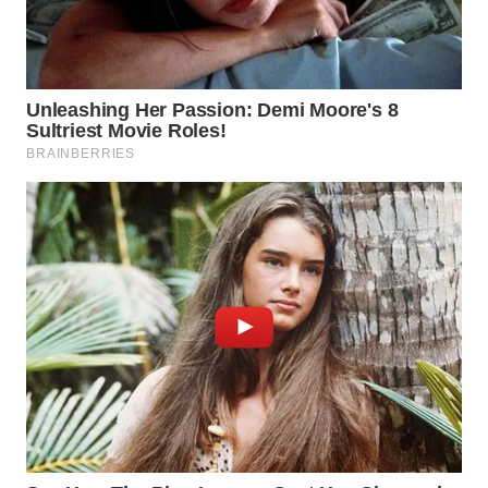
WN
INDRAMAYU
WN
KUNINGAN
WN
MAJALENGKA
WN
SUBANG
WN
SUKABUMI
WN
PURWAKARTA