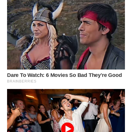
WN
MALUKU
WN
MALUT
WN
DAIRI
WN
DANAU
TOBA
WN
NIAS
WN
LANGKAT