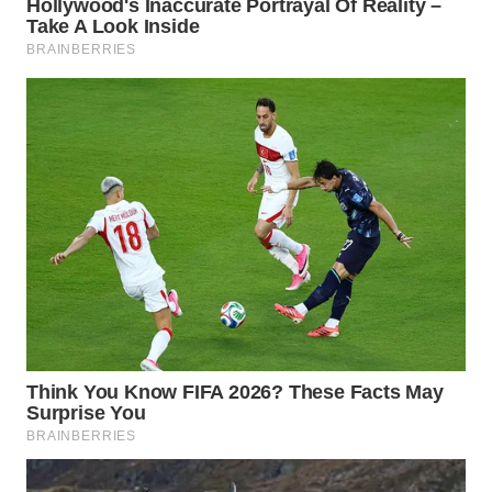
WN
KALTARA
WN
KALSEL
WN
KALTIM
WN
SULSEL
WN
GORONTALO
WN
SULUT