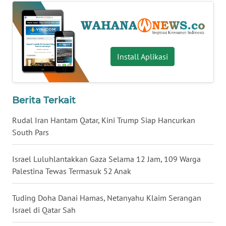
WN
BABEL
WN
Install Aplikasi
SUMBAR
WN
Berita Terkait
SUMSEL
Rudal Iran Hantam Qatar, Kini Trump Siap Hancurkan
WN
South Pars
BENGKULU
Israel Luluhlantakkan Gaza Selama 12 Jam, 109 Warga
WN
Palestina Tewas Termasuk 52 Anak
LAMPUNG
Tuding Doha Danai Hamas, Netanyahu Klaim Serangan
WN
Israel di Qatar Sah
JATENG