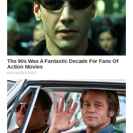
Wahana
Media
Group
WAHANA
NEWS
WAHANA
TANI
WAHANA
ADVOKAT
WAHANA
INFRASTRUKTUR
WAHANA
KONSUMEN