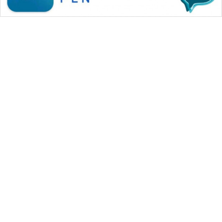
WAHANA MEDIA GROUP
|
|
|
WAHANA NEWS co
WAHANA TANI
WAHANA ADVOKAT
|
|
WAHANA INFRASTRUKTUR
WAHANA KONSUMEN
|
|
|
WAHANA LISTRIK
WAHANA TRAVEL
WAHANA TV
|
|
|
WAHANANEWS id
WAHANANEWS CO ID
WAHANANEWS NET
|
|
|
WAHANA SPORT ID
Wahana UMKM
Wahana Seleb
|
|
|
Wahana Persona
Wahana Otomotif
Wahana Health
|
Wahana Desa Wisata
Lapak Wahana