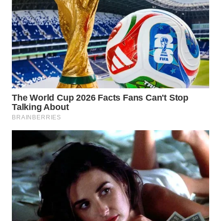
WN
SUMEDANG
WN
CIANJUR
WN
KEPULAUAN
SERIBU
WN
TANGERANG
WN
BINJAI
WN
CIREBON