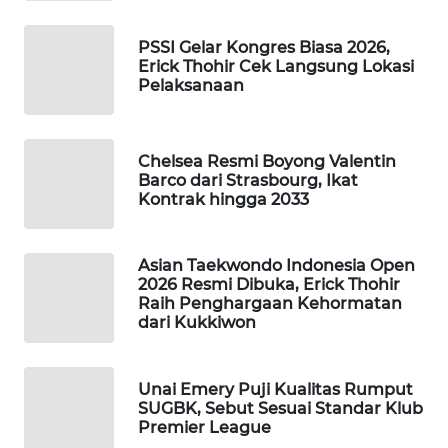
WAHANA
DESA
PSSI Gelar Kongres Biasa 2026,
WISATA
Erick Thohir Cek Langsung Lokasi
Pelaksanaan
LAPAK
WAHANA
Chelsea Resmi Boyong Valentin
Barco dari Strasbourg, Ikat
Wahana
Kontrak hingga 2033
Network
KONSUMEN
Asian Taekwondo Indonesia Open
LISTRIK
2026 Resmi Dibuka, Erick Thohir
Raih Penghargaan Kehormatan
dari Kukkiwon
MASYARAKAT
KELISTRIKAN
Unai Emery Puji Kualitas Rumput
SUGBK, Sebut Sesuai Standar Klub
WALINKI
Premier League
ID