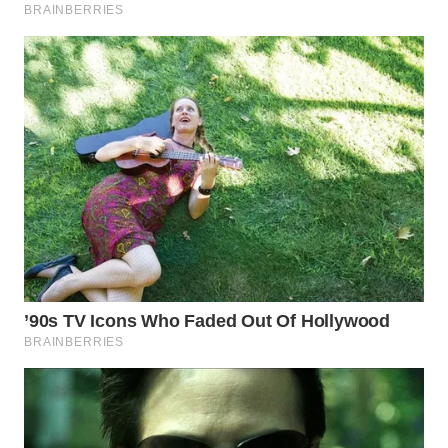
WN
NATUNA
WN
BINTAN
WN
MANDALIKA
WN
LIKUPANG
WN
LABUANBAJO
WN
BORNEO