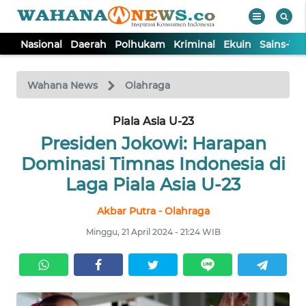
Nasional
Daerah
Polhukam
Kriminal
Ekuin
Sains-Te
WAHANA
Tutup
TV
Wahana News
Olahraga
NASIONAL
Piala Asia U-23
Presiden Jokowi: Harapan
DAERAH
Dominasi Timnas Indonesia di
Laga Piala Asia U-23
POLHUKAM
Akbar Putra - Olahraga
Minggu, 21 April 2024 - 21:24 WIB
KRIMINAL
EKUIN