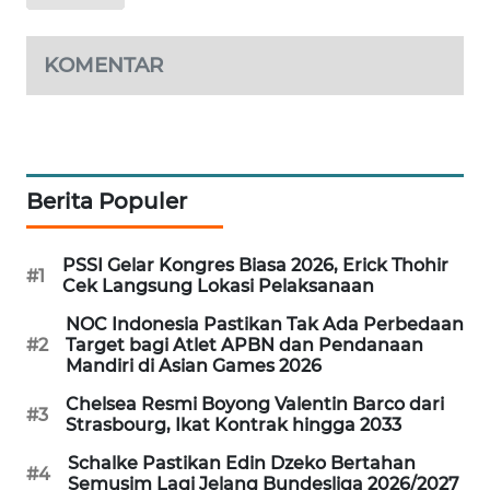
MAWAKA
ID
KOMENTAR
MARTABAT
NET
Berita Populer
PLN
WATCH
PSSI Gelar Kongres Biasa 2026, Erick Thohir
#1
MKLI
Cek Langsung Lokasi Pelaksanaan
NOC Indonesia Pastikan Tak Ada Perbedaan
LPKKI
#2
Target bagi Atlet APBN dan Pendanaan
Mandiri di Asian Games 2026
LKKI
Chelsea Resmi Boyong Valentin Barco dari
#3
Strasbourg, Ikat Kontrak hingga 2033
KOPEKLIN
Schalke Pastikan Edin Dzeko Bertahan
#4
Semusim Lagi Jelang Bundesliga 2026/2027