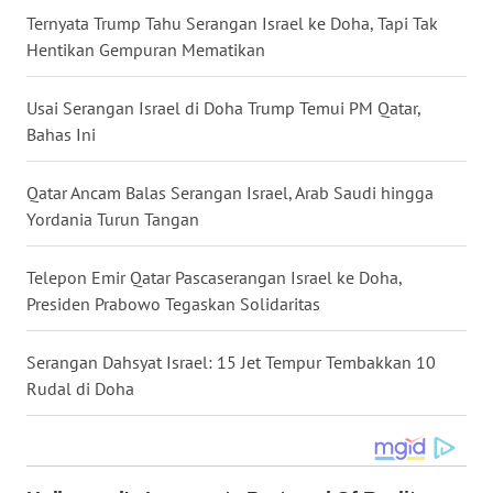
Ternyata Trump Tahu Serangan Israel ke Doha, Tapi Tak
WN
Hentikan Gempuran Mematikan
NUSANTARA
Usai Serangan Israel di Doha Trump Temui PM Qatar,
WN
JOGJA
Bahas Ini
WN
Qatar Ancam Balas Serangan Israel, Arab Saudi hingga
JATIM
Yordania Turun Tangan
WN
Telepon Emir Qatar Pascaserangan Israel ke Doha,
BALI
Presiden Prabowo Tegaskan Solidaritas
WN
Serangan Dahsyat Israel: 15 Jet Tempur Tembakkan 10
KALBAR
Rudal di Doha
WN
KALTENG