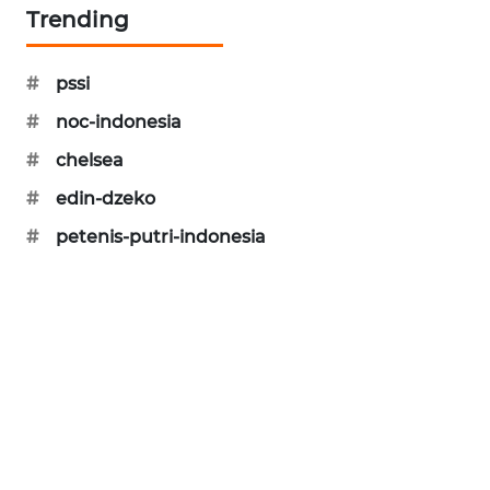
Trending
SIBARAGAS
NEWS
#
pssi
METRO
#
noc-indonesia
SIANTAR
NEWS
#
chelsea
#
edin-dzeko
METRO
#
petenis-putri-indonesia
MEDAN
NEWS
METRO
JAKARTA
NEWS
KRT
NEWS