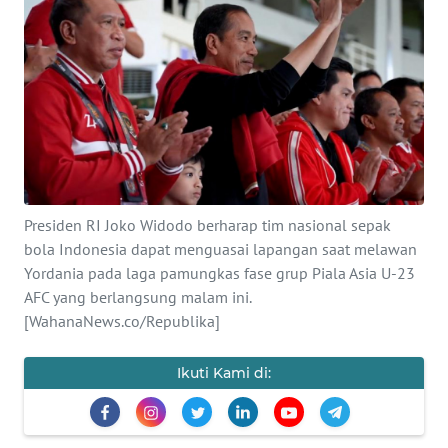
SAINS-TEKNO
KESEHATAN
INTERNASIONAL
SERBA-SERBI
Presiden RI Joko Widodo berharap tim nasional sepak
PENDIDIKAN
bola Indonesia dapat menguasai lapangan saat melawan
Yordania pada laga pamungkas fase grup Piala Asia U-23
OLAHRAGA
AFC yang berlangsung malam ini.
[WahanaNews.co/Republika]
OPINI
Ikuti Kami di:
EDITORIAL