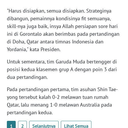
WN
"Harus disiapkan, semua disiapkan. Strateginya
BANTEN
dibangun, pemainnya kondisinya fit semuanya,
skill-nya juga baik, insya Allah persiapan sore hari
WN
NTT
ini di Gorontalo akan berimbas pada pertandingan
di Doha, Qatar antara timnas Indonesia dan
WN
Yordania," kata Presiden.
KEPRI
Untuk sementara, tim Garuda Muda bertengger di
WN
posisi kedua klasemen grup A dengan poin 3 dari
PAPUA
dua pertandingan.
Pada pertandingan pertama, tim asuhan Shin Tae-
WN
PAPUA
yong tersebut kalah 0-2 melawan tuan rumah
BARAT
Qatar, lalu menang 1-0 melawan Australia pada
pertandingan kedua.
WN
RIAU
1
2
Selanjutnya
Lihat Semua