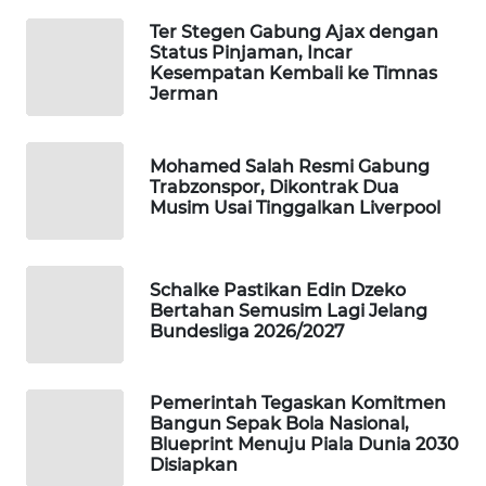
WAHANA
Ter Stegen Gabung Ajax dengan
SPORT
Status Pinjaman, Incar
Kesempatan Kembali ke Timnas
Jerman
WAHANA
UMKM
Mohamed Salah Resmi Gabung
Trabzonspor, Dikontrak Dua
WAHANA
Musim Usai Tinggalkan Liverpool
SELEB
WAHANA
Schalke Pastikan Edin Dzeko
PERSONA
Bertahan Semusim Lagi Jelang
Bundesliga 2026/2027
WAHANA
OTOMOTIF
Pemerintah Tegaskan Komitmen
Bangun Sepak Bola Nasional,
WAHANA
Blueprint Menuju Piala Dunia 2030
HEALTH
Disiapkan