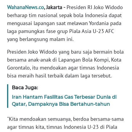
Informasi
WahanaNews.co
, Jakarta -
Presiden RI Joko Widodo
berharap tim nasional sepak bola Indonesia dapat
INDEKS
BERITA
menguasai lapangan saat melawan Yordania pada
laga pamungkas fase grup Piala Asia U-23 AFC
KONTAK
yang berlangsung malam ini.
KAMI
Presiden Joko Widodo yang baru saja bermain bola
INFO
bersama anak-anak di Lapangan Bola Kompi, Kota
IKLAN
Gorontalo, itu mendoakan agar timnas Indonesia
bisa meraih hasil terbaik dalam laga tersebut.
TENTANG
KAMI
Baca Juga:
Iran Hantam Fasilitas Gas Terbesar Dunia di
PEDOMAN
Qatar, Dampaknya Bisa Bertahun-tahun
MEDIA
SIBER
"Kita mendoakan semuanya, berdoa bersama-sama
agar timnas kita, timnas Indonesia U-23 di Piala
REDAKSI