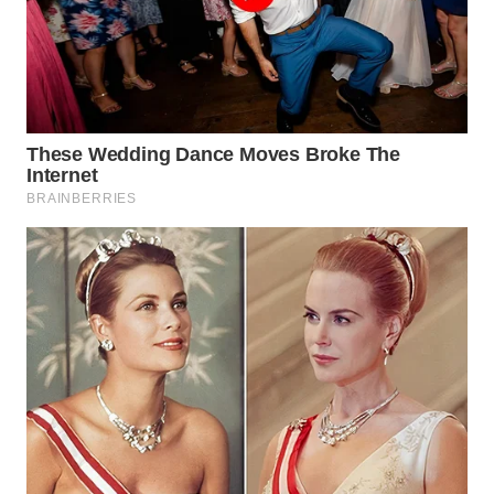
WN
TAPANULI
SELATAN
WN
TANJUNG
LESUNG
WN
KARO
WN
SIMALUNGUN
WN
LABUHANBATU
WN