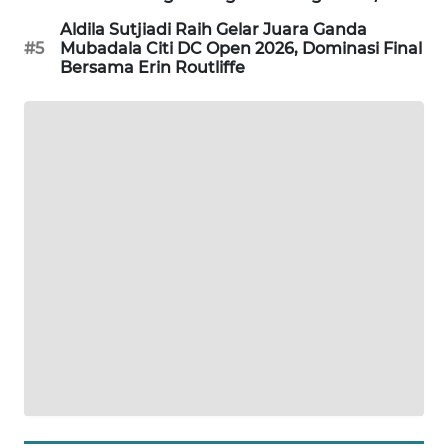
PORTAL
Aldila Sutjiadi Raih Gelar Juara Ganda
KONSUMEN
#5
Mubadala Citi DC Open 2026, Dominasi Final
Bersama Erin Routliffe
FORWAMKI
ALPERKLINAS
FORJASIDA
TAMBANG
NEWS
SITUNGIR
NEWS
SIDIKALANG
NEWS