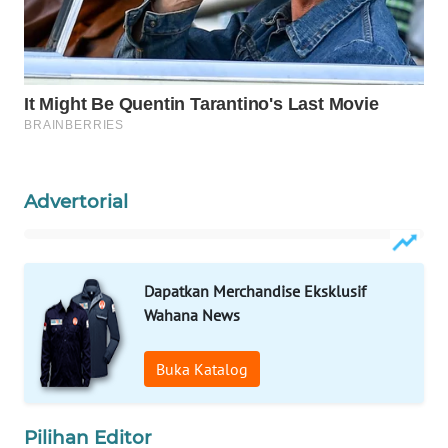
WAHANA
LISTRIK
WAHANA
TRAVEL
WAHANA
TV
Advertorial
WAHANANEWS
ID
Dapatkan Merchandise Eksklusif
Wahana News
WAHANANEWS
CO ID
Buka Katalog
WAHANANEWS
NET
Pilihan Editor