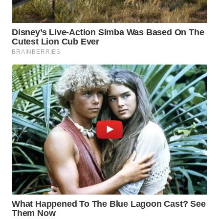
WN
NATUNA
WN
BINTAN
WN
MANDALIKA
WN
LIKUPANG
WN
LABUANBAJO
WN
BORNEO