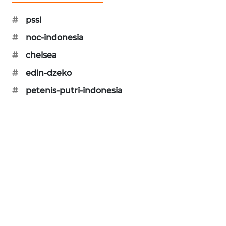
PORTAL
#
pssi
KONSUMEN
#
noc-indonesia
FORWAMKI
#
chelsea
#
edin-dzeko
ALPERKLINAS
#
petenis-putri-indonesia
FORJASIDA
TAMBANG
NEWS
SITUNGIR
NEWS
SIDIKALANG
NEWS