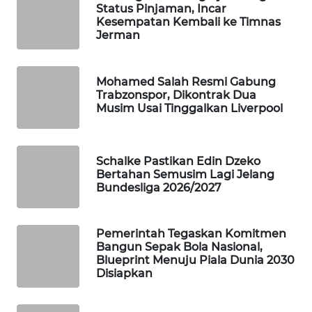
Status Pinjaman, Incar
WAHANA
Kesempatan Kembali ke Timnas
LISTRIK
Jerman
WAHANA
Mohamed Salah Resmi Gabung
TRAVEL
Trabzonspor, Dikontrak Dua
Musim Usai Tinggalkan Liverpool
WAHANA
TV
Schalke Pastikan Edin Dzeko
Bertahan Semusim Lagi Jelang
WAHANANEWS
Bundesliga 2026/2027
ID
WAHANANEWS
Pemerintah Tegaskan Komitmen
CO ID
Bangun Sepak Bola Nasional,
Blueprint Menuju Piala Dunia 2030
Disiapkan
WAHANANEWS
NET