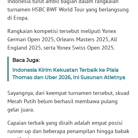
Indonesia turut ambil bagian dalam rangkaian
Informasi
turnamen HSBC BWF World Tour yang berlangsung
INDEKS
di Eropa.
BERITA
Rangkaian kompetisi tersebut meliputi Yonex
KONTAK
German Open 2025, Orleans Masters 2025, All
KAMI
England 2025, serta Yonex Swiss Open 2025.
Baca Juga:
INFO
IKLAN
Indonesia Kirim Kekuatan Terbaik ke Piala
Thomas dan Uber 2026, Ini Susunan Atletnya
TENTANG
KAMI
Sayangnya, dari keempat turnamen tersebut, skuad
Merah Putih belum berhasil membawa pulang
PEDOMAN
gelar juara.
MEDIA
SIBER
Capaian terbaik yang diraih adalah empat posisi
runner-up dan beberapa penampilan hingga babak
REDAKSI