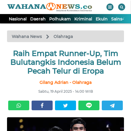
Nasional
Daerah
Polhukam
Kriminal
Ekuin
Sains-Te
WAHANA
Tutup
TV
Wahana News
Olahraga
NASIONAL
Raih Empat Runner-Up, Tim
Bulutangkis Indonesia Belum
DAERAH
Pecah Telur di Eropa
Gilang Adrian - Olahraga
POLHUKAM
Sabtu, 19 April 2025 - 14:00 WIB
KRIMINAL
EKUIN