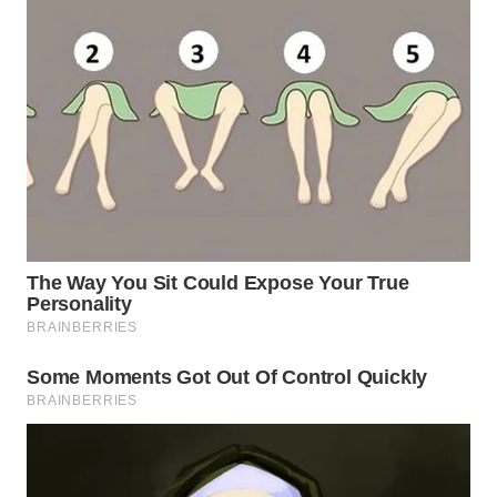
WN
TAPANULI
SELATAN
WN
TANJUNG
LESUNG
WN
KARO
WN
SIMALUNGUN
WN
LABUHANBATU
WN