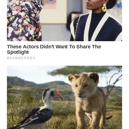
WN
PRIANGAN
TIMUR
WN
SEMARANG
WN
SOLO
WN
BOROBUDUR
WN
MADURA
WN
SURABAYA