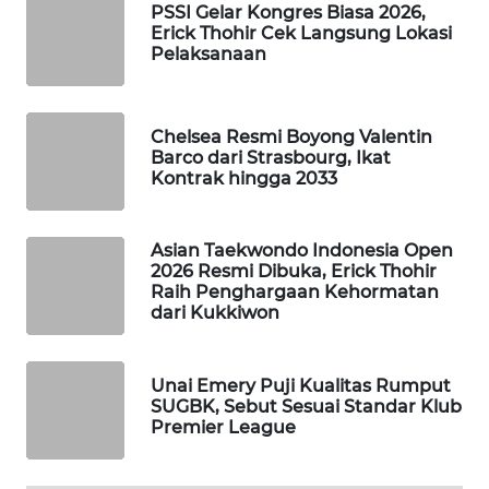
PSSI Gelar Kongres Biasa 2026,
WAHANA
Erick Thohir Cek Langsung Lokasi
SPORT
Pelaksanaan
WAHANA
UMKM
Chelsea Resmi Boyong Valentin
Barco dari Strasbourg, Ikat
Kontrak hingga 2033
WAHANA
SELEB
Asian Taekwondo Indonesia Open
WAHANA
2026 Resmi Dibuka, Erick Thohir
Raih Penghargaan Kehormatan
PERSONA
dari Kukkiwon
WAHANA
OTOMOTIF
Unai Emery Puji Kualitas Rumput
SUGBK, Sebut Sesuai Standar Klub
Premier League
WAHANA
HEALTH