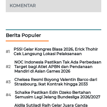
WAHANA
KOMENTAR
DESA
WISATA
LAPAK
WAHANA
Berita Populer
Wahana
PSSI Gelar Kongres Biasa 2026, Erick Thohir
Network
#1
Cek Langsung Lokasi Pelaksanaan
KONSUMEN
NOC Indonesia Pastikan Tak Ada Perbedaan
#2
Target bagi Atlet APBN dan Pendanaan
LISTRIK
Mandiri di Asian Games 2026
Chelsea Resmi Boyong Valentin Barco dari
MASYARAKAT
#3
Strasbourg, Ikat Kontrak hingga 2033
KELISTRIKAN
Schalke Pastikan Edin Dzeko Bertahan
#4
Semusim Lagi Jelang Bundesliga 2026/2027
WALINKI
ID
Aldila Sutjiadi Raih Gelar Juara Ganda