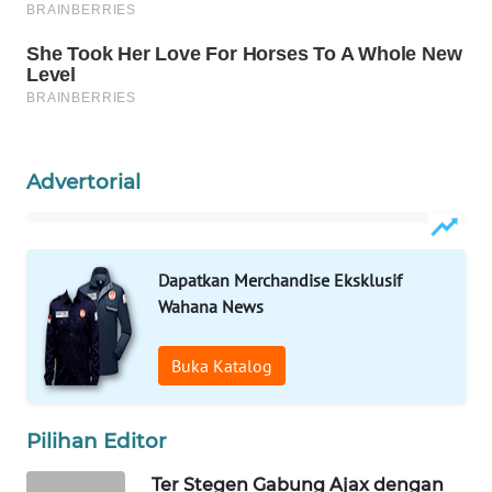
Wahana
Media
Group
WAHANA
NEWS
Advertorial
WAHANA
TANI
Dapatkan Merchandise Eksklusif
WAHANA
ADVOKAT
Wahana News
WAHANA
Buka Katalog
INFRASTRUKTUR
Pilihan Editor
WAHANA
KONSUMEN
Ter Stegen Gabung Ajax dengan