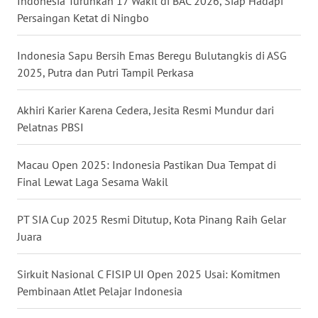
Indonesia Turunkan 17 Wakil di BAC 2026, Siap Hadapi
Persaingan Ketat di Ningbo
WN
BABEL
Indonesia Sapu Bersih Emas Beregu Bulutangkis di ASG
2025, Putra dan Putri Tampil Perkasa
WN
SUMBAR
Akhiri Karier Karena Cedera, Jesita Resmi Mundur dari
WN
Pelatnas PBSI
SUMSEL
Macau Open 2025: Indonesia Pastikan Dua Tempat di
WN
Final Lewat Laga Sesama Wakil
BENGKULU
PT SIA Cup 2025 Resmi Ditutup, Kota Pinang Raih Gelar
WN
Juara
LAMPUNG
Sirkuit Nasional C FISIP UI Open 2025 Usai: Komitmen
WN
Pembinaan Atlet Pelajar Indonesia
JATENG