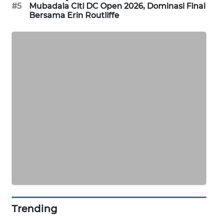
#5
Mubadala Citi DC Open 2026, Dominasi Final
Bersama Erin Routliffe
MAWAKA
ID
MARTABAT
NET
PLN
WATCH
MKLI
LPKKI
LKKI
KOPEKLIN
Trending