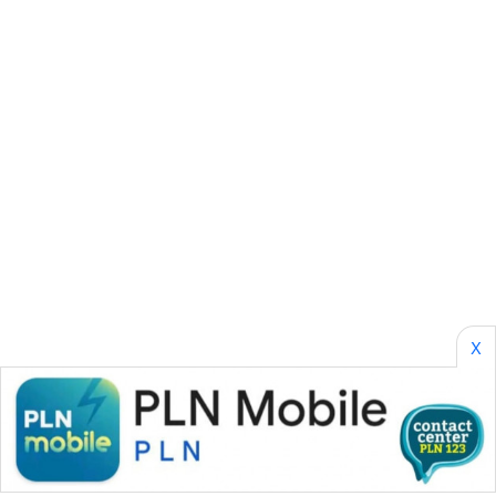
SONYA
ASA
NEWS
X