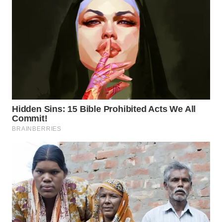
TAPANULI
TENGAH
WN DELI
SERDANG
WN
TEBING
TINGGI
WN
PAKPAK
WN
KARAWANG
WN
BEKASI