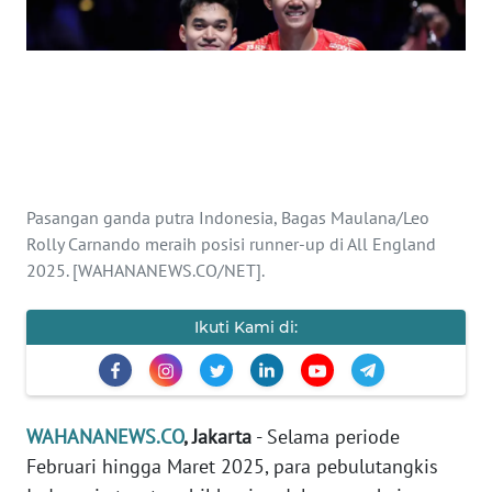
SAINS-TEKNO
KESEHATAN
INTERNASIONAL
SERBA-SERBI
Pasangan ganda putra Indonesia, Bagas Maulana/Leo
Rolly Carnando meraih posisi runner-up di All England
PENDIDIKAN
2025. [WAHANANEWS.CO/NET].
OLAHRAGA
Ikuti Kami di:
OPINI
WAHANANEWS.CO
, Jakarta
- Selama periode
EDITORIAL
Februari hingga Maret 2025, para pebulutangkis