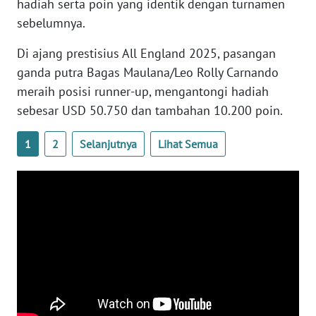
hadiah serta poin yang identik dengan turnamen
WN
sebelumnya.
BANTEN
Di ajang prestisius All England 2025, pasangan
WN
ganda putra Bagas Maulana/Leo Rolly Carnando
NTT
meraih posisi runner-up, mengantongi hadiah
sebesar USD 50.750 dan tambahan 10.200 poin.
WN
KEPRI
1
2
Selanjutnya
Lihat Semua
WN
PAPUA
WN
PAPUA
BARAT
WN
RIAU