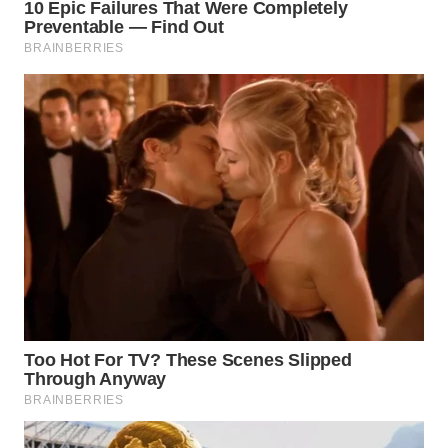
WN
SUMEDANG
WN
CIANJUR
WN
KEPULAUAN
SERIBU
WN
TANGERANG
WN
BINJAI
WN
CIREBON