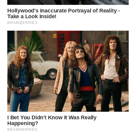
WN
KALTARA
WN
KALSEL
WN
KALTIM
WN
SULSEL
WN
GORONTALO
WN
SULUT