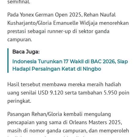
semifinal.
Pada Yonex German Open 2025, Rehan Naufal
KARIR
Kusharjanto/Gloria Emanuelle Widjaja menorehkan
prestasi sebagai runner-up di sektor ganda
DISCLAIMER
campuran.
Wahana
Baca Juga:
News
Regional
Indonesia Turunkan 17 Wakil di BAC 2026, Siap
Hadapi Persaingan Ketat di Ningbo
WN
SUMUT
Hasil tersebut membawa mereka meraih hadiah
uang senilai USD 9.120 serta tambahan 5.950 poin
WN
peringkat.
JAKARTA
Pasangan Rehan/Gloria kembali mengulang
WN
pencapaian yang sama di Orleans Masters 2025,
JABAR
masih di nomor ganda campuran, dan memperoleh