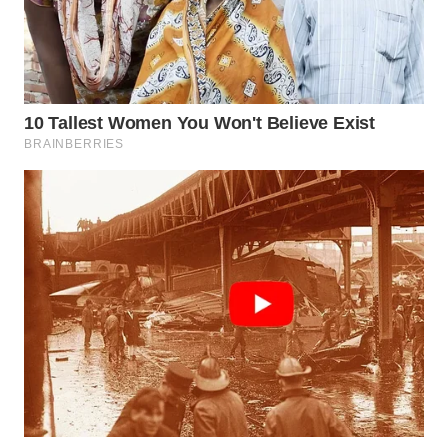
WN
BOGOR
WN
DEPOK
WN
TAPANULI
UTARA
WN
SAMOSIR
WN
PADANG
LAWAS