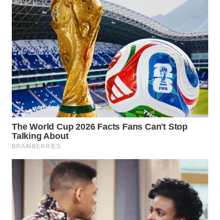
WN
INDRAMAYU
WN
KUNINGAN
WN
MAJALENGKA
WN
SUBANG
WN
SUKABUMI
WN
PURWAKARTA