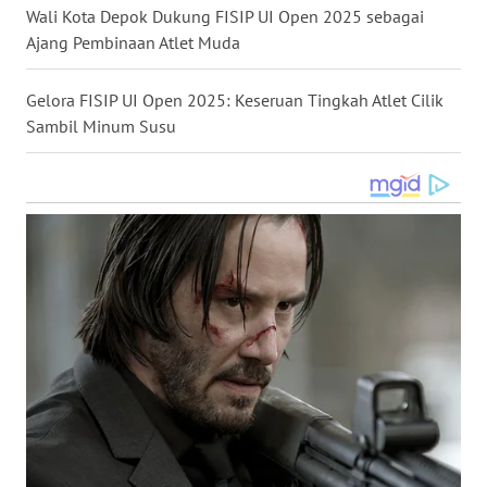
Wali Kota Depok Dukung FISIP UI Open 2025 sebagai
WN
Ajang Pembinaan Atlet Muda
NUSANTARA
Gelora FISIP UI Open 2025: Keseruan Tingkah Atlet Cilik
WN
Sambil Minum Susu
JOGJA
WN
JATIM
WN
BALI
WN
KALBAR
WN
KALTENG