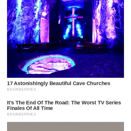
WN
MALUKU
WN
MALUT
WN
DAIRI
WN
DANAU
TOBA
WN
NIAS
WN
LANGKAT