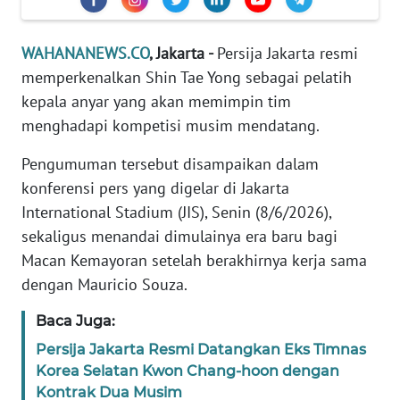
Informasi
INDEKS
WAHANANEWS.CO
, Jakarta -
Persija Jakarta resmi
BERITA
memperkenalkan Shin Tae Yong sebagai pelatih
kepala anyar yang akan memimpin tim
KONTAK
menghadapi kompetisi musim mendatang.
KAMI
Pengumuman tersebut disampaikan dalam
INFO
konferensi pers yang digelar di Jakarta
IKLAN
International Stadium (JIS), Senin (8/6/2026),
sekaligus menandai dimulainya era baru bagi
TENTANG
Macan Kemayoran setelah berakhirnya kerja sama
KAMI
dengan Mauricio Souza.
PEDOMAN
Baca Juga:
MEDIA
SIBER
Persija Jakarta Resmi Datangkan Eks Timnas
Korea Selatan Kwon Chang-hoon dengan
Kontrak Dua Musim
REDAKSI