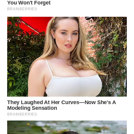
WN
INDRAMAYU
WN
KUNINGAN
WN
MAJALENGKA
WN
SUBANG
WN
SUKABUMI
WN
PURWAKARTA