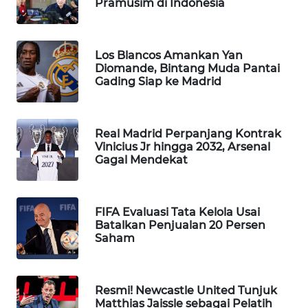
Pramusim di Indonesia
WAHANA
SPORT
Los Blancos Amankan Yan
WAHANA
Diomande, Bintang Muda Pantai
Gading Siap ke Madrid
UMKM
WAHANA
SELEB
Real Madrid Perpanjang Kontrak
Vinicius Jr hingga 2032, Arsenal
Gagal Mendekat
WAHANA
PERSONA
FIFA Evaluasi Tata Kelola Usai
WAHANA
Batalkan Penjualan 20 Persen
OTOMOTIF
Saham
WAHANA
HEALTH
Resmi! Newcastle United Tunjuk
Matthias Jaissle sebagai Pelatih