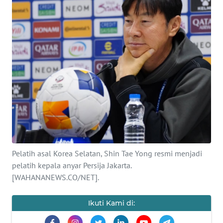
SAINS-TEKNO
KESEHATAN
INTERNASIONAL
SERBA-SERBI
PENDIDIKAN
OLAHRAGA
Pelatih asal Korea Selatan, Shin Tae Yong resmi menjadi
pelatih kepala anyar Persija Jakarta.
OPINI
[WAHANANEWS.CO/NET].
EDITORIAL
Ikuti Kami di: