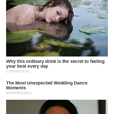
WN
PRIANGAN
TIMUR
WN
SEMARANG
WN
SOLO
WN
BOROBUDUR
WN
MADURA
WN
SURABAYA