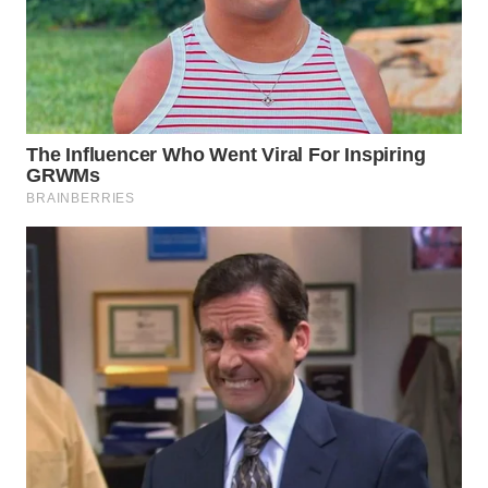
WN
KALTARA
WN
KALSEL
WN
KALTIM
WN
SULSEL
WN
GORONTALO
WN
SULUT