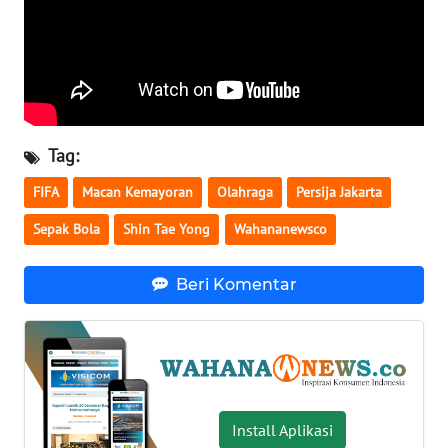
WN
SERAMBI
WN
JAMBI
Tag:
WN
FIFA
Macan Kemayoran
Olahraga
Persija Jakarta
SULTRA
Sepak Bola
Shin Tae Yong
Wahananewsco
WN
NTB
Beri Komentar
WN
SULTENG
WN
SULBAR
Install Aplikasi