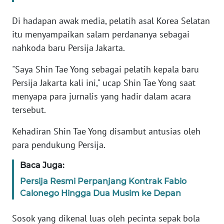
Di hadapan awak media, pelatih asal Korea Selatan
KARIR
itu menyampaikan salam perdananya sebagai
nahkoda baru Persija Jakarta.
DISCLAIMER
"Saya Shin Tae Yong sebagai pelatih kepala baru
Wahana
Persija Jakarta kali ini," ucap Shin Tae Yong saat
News
Regional
menyapa para jurnalis yang hadir dalam acara
tersebut.
WN
Kehadiran Shin Tae Yong disambut antusias oleh
SUMUT
para pendukung Persija.
WN
Baca Juga:
JAKARTA
Persija Resmi Perpanjang Kontrak Fabio
Calonego Hingga Dua Musim ke Depan
WN
JABAR
Sosok yang dikenal luas oleh pecinta sepak bola