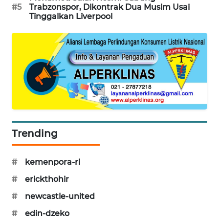
#5
Trabzonspor, Dikontrak Dua Musim Usai
PORTAL
Tinggalkan Liverpool
KONSUMEN
FORWAMKI
ALPERKLINAS
FORJASIDA
TAMBANG
Trending
NEWS
SITUNGIR
#
kemenpora-ri
NEWS
#
erickthohir
#
newcastle-united
SIDIKALANG
NEWS
#
edin-dzeko