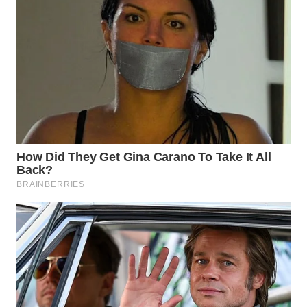
WN
NATUNA
WN
BINTAN
WN
MANDALIKA
WN
LIKUPANG
WN
LABUANBAJO
WN
BORNEO