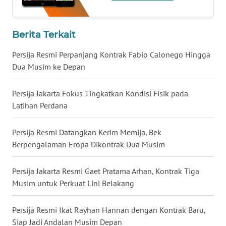
WN
BABEL
Berita Terkait
WN
Persija Resmi Perpanjang Kontrak Fabio Calonego Hingga
SUMBAR
Dua Musim ke Depan
WN
Persija Jakarta Fokus Tingkatkan Kondisi Fisik pada
SUMSEL
Latihan Perdana
WN
Persija Resmi Datangkan Kerim Memija, Bek
BENGKULU
Berpengalaman Eropa Dikontrak Dua Musim
WN
Persija Jakarta Resmi Gaet Pratama Arhan, Kontrak Tiga
LAMPUNG
Musim untuk Perkuat Lini Belakang
WN
Persija Resmi Ikat Rayhan Hannan dengan Kontrak Baru,
JATENG
Siap Jadi Andalan Musim Depan