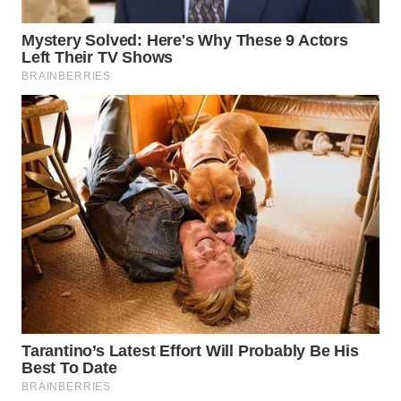
WN
MALUKU
WN
MALUT
WN
DAIRI
WN
DANAU
TOBA
WN
NIAS
WN
LANGKAT