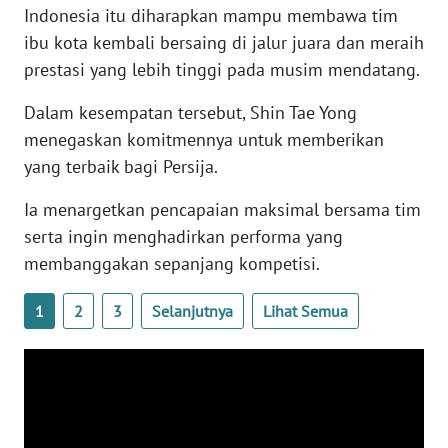
Indonesia itu diharapkan mampu membawa tim
WN
BANTEN
ibu kota kembali bersaing di jalur juara dan meraih
prestasi yang lebih tinggi pada musim mendatang.
WN
Dalam kesempatan tersebut, Shin Tae Yong
NTT
menegaskan komitmennya untuk memberikan
WN
yang terbaik bagi Persija.
KEPRI
Ia menargetkan pencapaian maksimal bersama tim
serta ingin menghadirkan performa yang
WN
PAPUA
membanggakan sepanjang kompetisi.
1
2
3
Selanjutnya
Lihat Semua
WN
PAPUA
BARAT
WN
RIAU