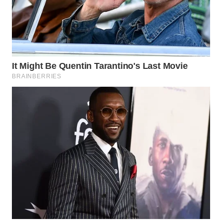
Wahana
Media
Group
WAHANA
NEWS
WAHANA
TANI
WAHANA
ADVOKAT
WAHANA
INFRASTRUKTUR
WAHANA
KONSUMEN