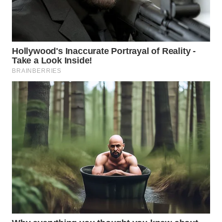
WN
BOGOR
WN
DEPOK
WN
TAPANULI
UTARA
WN
SAMOSIR
WN
PADANG
LAWAS