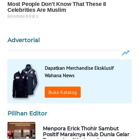
WAHANA
LISTRIK
WAHANA
TRAVEL
Advertorial
WAHANA
TV
Dapatkan Merchandise Eksklusif
Wahana News
WAHANANEWS
ID
Buka Katalog
WAHANANEWS
CO ID
Pilihan Editor
WAHANANEWS
Menpora Erick Thohir Sambut
NET
Positif Maraknya Klub Dunia Gelar