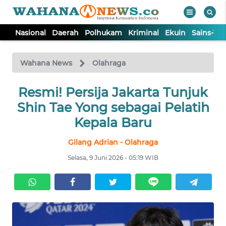
Nasional
Daerah
Polhukam
Kriminal
Ekuin
Sains-Te
WAHANA
Tutup
TV
Wahana News
Olahraga
NASIONAL
Resmi! Persija Jakarta Tunjuk
Shin Tae Yong sebagai Pelatih
DAERAH
Kepala Baru
Gilang Adrian - Olahraga
POLHUKAM
Selasa, 9 Juni 2026 - 05:19 WIB
KRIMINAL
EKUIN