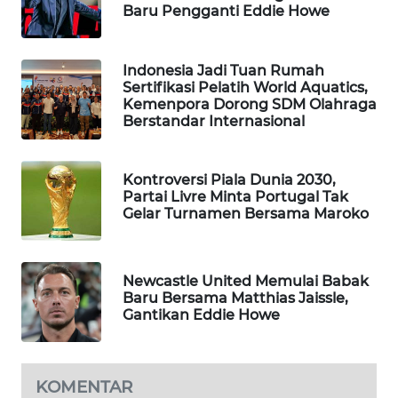
Baru Pengganti Eddie Howe
WAHANA
DESA
WISATA
Indonesia Jadi Tuan Rumah
Sertifikasi Pelatih World Aquatics,
LAPAK
Kemenpora Dorong SDM Olahraga
Berstandar Internasional
WAHANA
Wahana
Kontroversi Piala Dunia 2030,
Network
Partai Livre Minta Portugal Tak
Gelar Turnamen Bersama Maroko
KONSUMEN
LISTRIK
Newcastle United Memulai Babak
MASYARAKAT
Baru Bersama Matthias Jaissle,
Gantikan Eddie Howe
KELISTRIKAN
WALINKI
ID
KOMENTAR