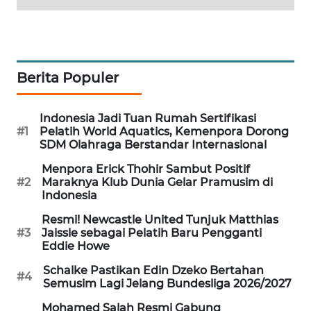
MAWAKA
ID
MARTABAT
Berita Populer
NET
Indonesia Jadi Tuan Rumah Sertifikasi
PLN
#1
Pelatih World Aquatics, Kemenpora Dorong
WATCH
SDM Olahraga Berstandar Internasional
Menpora Erick Thohir Sambut Positif
MKLI
#2
Maraknya Klub Dunia Gelar Pramusim di
Indonesia
LPKKI
Resmi! Newcastle United Tunjuk Matthias
#3
Jaissle sebagai Pelatih Baru Pengganti
Eddie Howe
LKKI
Schalke Pastikan Edin Dzeko Bertahan
#4
Semusim Lagi Jelang Bundesliga 2026/2027
KOPEKLIN
Mohamed Salah Resmi Gabung