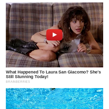
WN
TAPANULI
SELATAN
WN
TANJUNG
LESUNG
WN
KARO
WN
SIMALUNGUN
WN
LABUHANBATU
WN