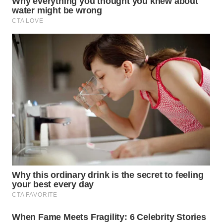
WN
SUMEDANG
WN
CIANJUR
WN
KEPULAUAN
SERIBU
WN
TANGERANG
WN
BINJAI
WN
CIREBON