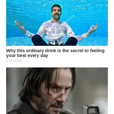
TAPANULI
TENGAH
WN DELI
SERDANG
WN
TEBING
TINGGI
WN
PAKPAK
WN
KARAWANG
WN
BEKASI