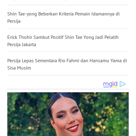
WN
Shin Tae-yong Beberkan Kriteria Pemain Idamannya di
NUSANTARA
Persija
WN
JOGJA
Erick Thohir Sambut Positif Shin Tae Yong Jadi Pelatih
Persija Jakarta
WN
JATIM
Persija Lepas Sementara Rio Fahmi dan Hansamu Yama di
Sisa Musim
WN
BALI
WN
KALBAR
WN
KALTENG