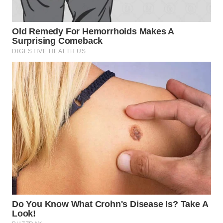
WN
BOGOR
WN
DEPOK
WN
TAPANULI
UTARA
WN
SAMOSIR
WN
PADANG
LAWAS