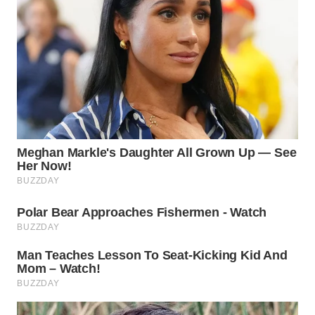
WN
INDRAMAYU
WN
KUNINGAN
WN
MAJALENGKA
WN
SUBANG
WN
SUKABUMI
WN
PURWAKARTA