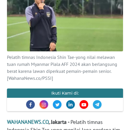
SAINS-TEKNO
KESEHATAN
INTERNASIONAL
SERBA-SERBI
Pelatih timnas Indonesia Shin Tae-yong nilai melawan
tuan rumah Myanmar Piala AFF 2024 akan berlangsung
PENDIDIKAN
berat karena lawan diperkuat pemain-pemain senior.
[WahanaNews.co/PSSI]
OLAHRAGA
Ikuti Kami di:
OPINI
EDITORIAL
WAHANANEWS.CO
, Jakarta -
Pelatih timnas
Indonesia Shin Tae-yong menilai laga perdana tim