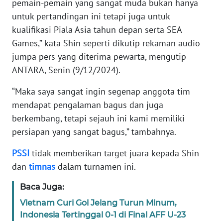
pemain-pemain yang sangat muda bukan hanya
untuk pertandingan ini tetapi juga untuk
KARIR
kualifikasi Piala Asia tahun depan serta SEA
Games,” kata Shin seperti dikutip rekaman audio
DISCLAIMER
jumpa pers yang diterima pewarta, mengutip
ANTARA, Senin (9/12/2024).
Wahana
News
“Maka saya sangat ingin segenap anggota tim
Regional
mendapat pengalaman bagus dan juga
berkembang, tetapi sejauh ini kami memiliki
WN
persiapan yang sangat bagus,” tambahnya.
SUMUT
PSSI
tidak memberikan target juara kepada Shin
WN
dan
timnas
dalam turnamen ini.
JAKARTA
Baca Juga:
WN
Vietnam Curi Gol Jelang Turun Minum,
JABAR
Indonesia Tertinggal 0-1 di Final AFF U-23