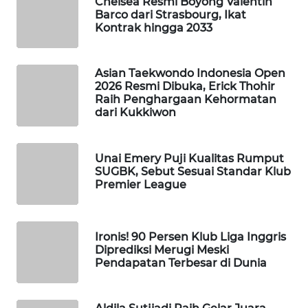
Chelsea Resmi Boyong Valentin
Barco dari Strasbourg, Ikat
WAHANA
Kontrak hingga 2033
SPORT
WAHANA
Asian Taekwondo Indonesia Open
UMKM
2026 Resmi Dibuka, Erick Thohir
Raih Penghargaan Kehormatan
dari Kukkiwon
WAHANA
SELEB
Unai Emery Puji Kualitas Rumput
WAHANA
SUGBK, Sebut Sesuai Standar Klub
Premier League
PERSONA
WAHANA
OTOMOTIF
Ironis! 90 Persen Klub Liga Inggris
Diprediksi Merugi Meski
Pendapatan Terbesar di Dunia
WAHANA
HEALTH