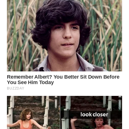
WN
PRIANGAN
TIMUR
WN
SEMARANG
WN
SOLO
WN
BOROBUDUR
WN
MADURA
WN
SURABAYA