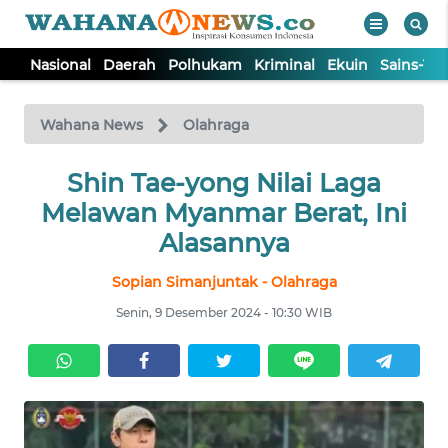
Nasional
Daerah
Polhukam
Kriminal
Ekuin
Sains-Te
WAHANA
Tutup
TV
Wahana News
Olahraga
NASIONAL
Shin Tae-yong Nilai Laga
Melawan Myanmar Berat, Ini
DAERAH
Alasannya
Sopian Simanjuntak - Olahraga
POLHUKAM
Senin, 9 Desember 2024 - 10:30 WIB
KRIMINAL
EKUIN