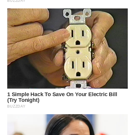
WN
SUMEDANG
WN
CIANJUR
WN
KEPULAUAN
SERIBU
WN
TANGERANG
WN
BINJAI
WN
CIREBON