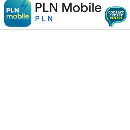
WAHANA MEDIA GROUP
|
|
|
WAHANA NEWS co
WAHANA TANI
WAHANA ADVOKAT
|
|
WAHANA INFRASTRUKTUR
WAHANA KONSUMEN
|
|
|
WAHANA LISTRIK
WAHANA TRAVEL
WAHANA TV
|
|
|
WAHANANEWS id
WAHANANEWS CO ID
WAHANANEWS NET