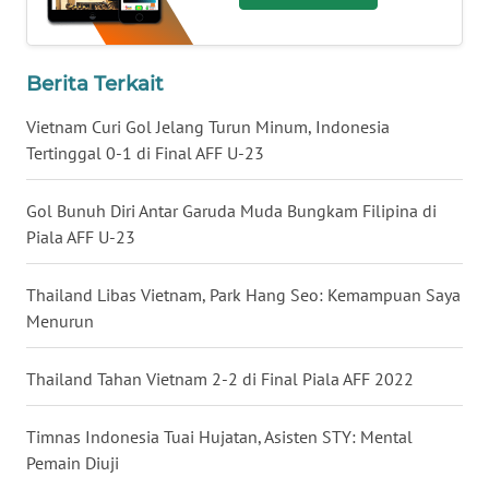
WN
BABEL
Berita Terkait
WN
Vietnam Curi Gol Jelang Turun Minum, Indonesia
SUMBAR
Tertinggal 0-1 di Final AFF U-23
WN
Gol Bunuh Diri Antar Garuda Muda Bungkam Filipina di
SUMSEL
Piala AFF U-23
WN
Thailand Libas Vietnam, Park Hang Seo: Kemampuan Saya
BENGKULU
Menurun
WN
LAMPUNG
Thailand Tahan Vietnam 2-2 di Final Piala AFF 2022
WN
Timnas Indonesia Tuai Hujatan, Asisten STY: Mental
JATENG
Pemain Diuji