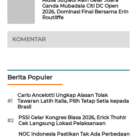
Aldila Sutjiadi Raih Gelar Juara
Ganda Mubadala Citi DC Open
WAHANA
2026, Dominasi Final Bersama Erin
DESA
Routliffe
WISATA
LAPAK
KOMENTAR
WAHANA
Wahana
Network
Berita Populer
KONSUMEN
LISTRIK
Carlo Ancelotti Ungkap Alasan Tolak
#1
Tawaran Latih Italia, Pilih Tetap Setia kepada
MASYARAKAT
Brasil
KELISTRIKAN
PSSI Gelar Kongres Biasa 2026, Erick Thohir
#2
Cek Langsung Lokasi Pelaksanaan
WALINKI
ID
NOC Indonesia Pastikan Tak Ada Perbedaan