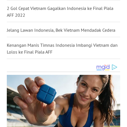
WN
2 Gol Cepat Vietnam Gagalkan Indonesia ke Final Piala
NUSANTARA
AFF 2022
WN
Jelang Lawan Indonesia, Bek Vietnam Mendadak Cedera
JOGJA
Kenangan Manis Timnas Indonesia Imbangi Vietnam dan
WN
Lolos ke Final Piala AFF
JATIM
WN
BALI
WN
KALBAR
WN
KALTENG