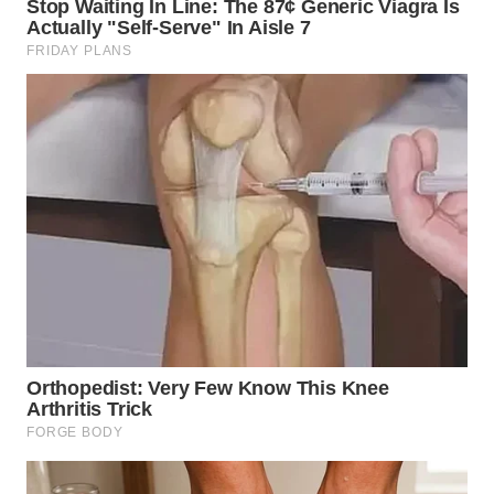
WN
MALUKU
WN
MALUT
WN
DAIRI
WN
DANAU
TOBA
WN
NIAS
WN
LANGKAT