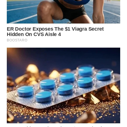
WN
KALTARA
WN
KALSEL
WN
KALTIM
WN
SULSEL
WN
GORONTALO
WN
SULUT