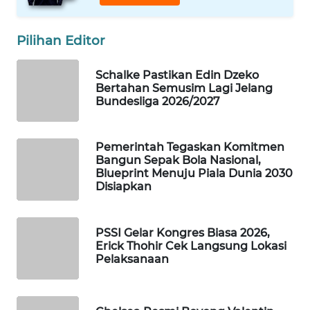
WAHANA
LISTRIK
Pilihan Editor
WAHANA
Schalke Pastikan Edin Dzeko
TRAVEL
Bertahan Semusim Lagi Jelang
Bundesliga 2026/2027
WAHANA
TV
Pemerintah Tegaskan Komitmen
Bangun Sepak Bola Nasional,
Blueprint Menuju Piala Dunia 2030
WAHANANEWS
Disiapkan
ID
WAHANANEWS
PSSI Gelar Kongres Biasa 2026,
CO ID
Erick Thohir Cek Langsung Lokasi
Pelaksanaan
WAHANANEWS
NET