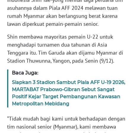
Informasi
asuhannya dalam Piala AFF 2024 melawan tuan
rumah Myanmar akan berlangsung berat karena
INDEKS
BERITA
lawan diperkuat pemain-pemain senior.
Shin membawa mayoritas pemain U-22 untuk
KONTAK
KAMI
menghadapi turnamen dua tahunan di Asia
Tenggara itu. Tim Garuda akan dijamu Myanmar di
INFO
Stadion Thuwunna, Yangon, pada Senin (9/12).
IKLAN
Baca Juga:
TENTANG
Siapkan 3 Stadion Sambut Piala AFF U-19 2026,
KAMI
MARTABAT Prabowo-Gibran Sebut Sangat
Positif Kejar Target Pembangunan Kawasan
PEDOMAN
Metropolitan Mebidang
MEDIA
SIBER
“Tidak mudah bagi kami untuk berhadapan dengan
tim nasional senior (Myanmar), kami membawa
REDAKSI