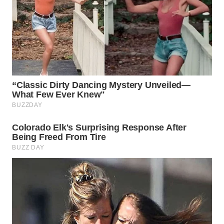
WN
NATUNA
WN
BINTAN
WN
MANDALIKA
WN
LIKUPANG
WN
LABUANBAJO
WN
BORNEO