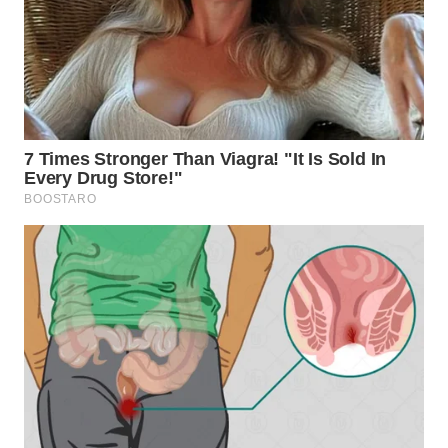
TAPANULI
TENGAH
WN DELI
SERDANG
WN
TEBING
TINGGI
WN
PAKPAK
WN
KARAWANG
WN
BEKASI