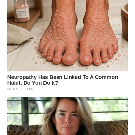
WN
TAPANULI
SELATAN
WN
TANJUNG
LESUNG
WN
KARO
WN
SIMALUNGUN
WN
LABUHANBATU
WN