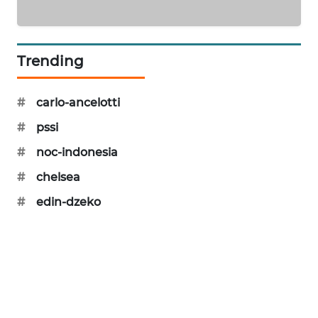
PORTAL
KONSUMEN
Trending
FORWAMKI
#
carlo-ancelotti
ALPERKLINAS
#
pssi
FORJASIDA
#
noc-indonesia
#
chelsea
TAMBANG
NEWS
#
edin-dzeko
SITUNGIR
NEWS
SIDIKALANG
NEWS