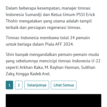
WN
Dalam beberapa kesempatan, manajer timnas
BANTEN
Indonesia Sumardji dan Ketua Umum PSSI Erick
Thohir mengatakan yang utama adalah tampil
WN
NTT
terbaik dan persiapan regenerasi timnas.
Timnas Indonesia membawa total 24 pemain
WN
untuk berlaga dalam Piala AFF 2024.
KEPRI
Shin banyak mengandalkan pemain-pemain muda
WN
yang sebelumnya mencicipi timnas Indonesia U-22
PAPUA
seperti Arkhan Kaka, M. Rayhan Hannan, Sulthan
Zaky, hingga Kadek Arel.
WN
PAPUA
BARAT
1
2
Selanjutnya
Lihat Semua
WN
RIAU