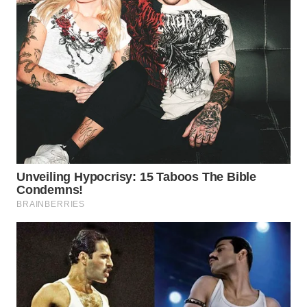
WN
PRIANGAN
TIMUR
WN
SEMARANG
WN
SOLO
WN
BOROBUDUR
WN
MADURA
WN
SURABAYA