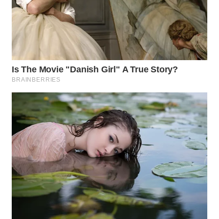
WN
SUMEDANG
WN
CIANJUR
WN
KEPULAUAN
SERIBU
WN
TANGERANG
WN
BINJAI
WN
CIREBON