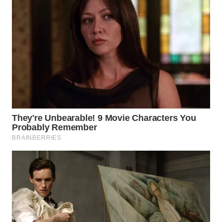
WN
BOGOR
WN
DEPOK
WN
TAPANULI
UTARA
WN
SAMOSIR
WN
PADANG
LAWAS