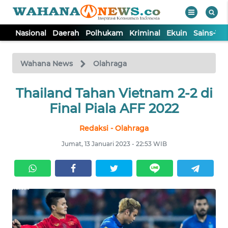
Nasional
Daerah
Polhukam
Kriminal
Ekuin
Sains-Te
WAHANA
Tutup
TV
Wahana News
Olahraga
NASIONAL
Thailand Tahan Vietnam 2-2 di
Final Piala AFF 2022
DAERAH
Redaksi - Olahraga
Jumat, 13 Januari 2023 - 22:53 WIB
POLHUKAM
KRIMINAL
EKUIN