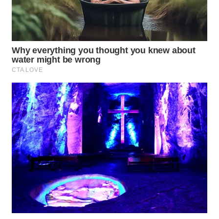
WN
TAPANULI
SELATAN
WN
TANJUNG
LESUNG
WN
KARO
WN
SIMALUNGUN
WN
LABUHANBATU
WN