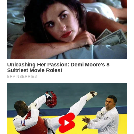
WN
KALTARA
WN
KALSEL
WN
KALTIM
WN
SULSEL
WN
GORONTALO
WN
SULUT