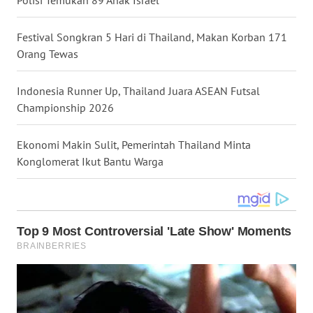
WN
NUSANTARA
Festival Songkran 5 Hari di Thailand, Makan Korban 171
Orang Tewas
WN
JOGJA
Indonesia Runner Up, Thailand Juara ASEAN Futsal
Championship 2026
WN
JATIM
Ekonomi Makin Sulit, Pemerintah Thailand Minta
Konglomerat Ikut Bantu Warga
WN
BALI
WN
KALBAR
WN
KALTENG