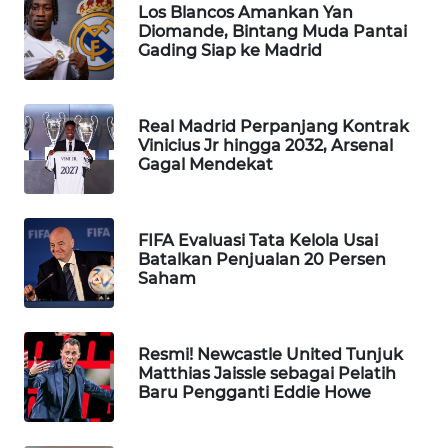
Los Blancos Amankan Yan
WAHANA
Diomande, Bintang Muda Pantai
SPORT
Gading Siap ke Madrid
WAHANA
UMKM
Real Madrid Perpanjang Kontrak
Vinicius Jr hingga 2032, Arsenal
Gagal Mendekat
WAHANA
SELEB
FIFA Evaluasi Tata Kelola Usai
WAHANA
Batalkan Penjualan 20 Persen
PERSONA
Saham
WAHANA
OTOMOTIF
Resmi! Newcastle United Tunjuk
Matthias Jaissle sebagai Pelatih
Baru Pengganti Eddie Howe
WAHANA
HEALTH