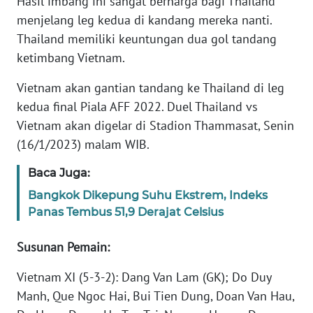
Hasil imbang ini sangat berharga bagi Thailand
menjelang leg kedua di kandang mereka nanti.
KARIR
Thailand memiliki keuntungan dua gol tandang
ketimbang Vietnam.
DISCLAIMER
Vietnam akan gantian tandang ke Thailand di leg
kedua final Piala AFF 2022. Duel Thailand vs
Wahana
News
Vietnam akan digelar di Stadion Thammasat, Senin
Regional
(16/1/2023) malam WIB.
WN
Baca Juga:
SUMUT
Bangkok Dikepung Suhu Ekstrem, Indeks
Panas Tembus 51,9 Derajat Celsius
WN
JAKARTA
Susunan Pemain:
WN
Vietnam XI (5-3-2): Dang Van Lam (GK); Do Duy
JABAR
Manh, Que Ngoc Hai, Bui Tien Dung, Doan Van Hau,