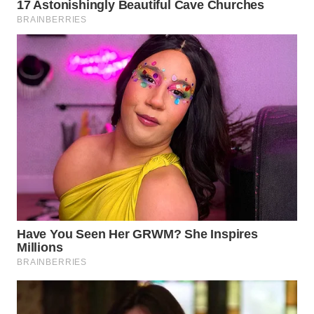
TAPANULI
TENGAH
WN DELI
SERDANG
WN
TEBING
TINGGI
WN
PAKPAK
WN
KARAWANG
WN
BEKASI