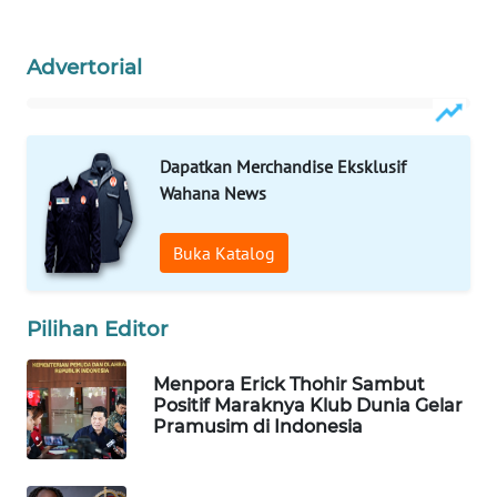
WAHANA
LISTRIK
Advertorial
WAHANA
TRAVEL
Dapatkan Merchandise Eksklusif
Wahana News
WAHANA
TV
Buka Katalog
WAHANANEWS
ID
Pilihan Editor
WAHANANEWS
Menpora Erick Thohir Sambut
CO ID
Positif Maraknya Klub Dunia Gelar
Pramusim di Indonesia
WAHANANEWS
NET