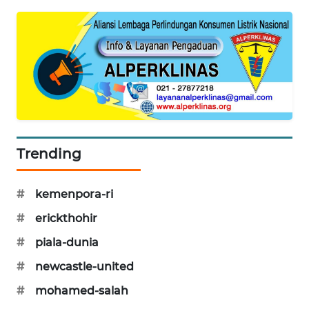
PORTAL
KONSUMEN
FORWAMKI
ALPERKLINAS
FORJASIDA
Trending
TAMBANG
NEWS
#
kemenpora-ri
#
erickthohir
SITUNGIR
NEWS
#
piala-dunia
#
newcastle-united
SIDIKALANG
#
mohamed-salah
NEWS