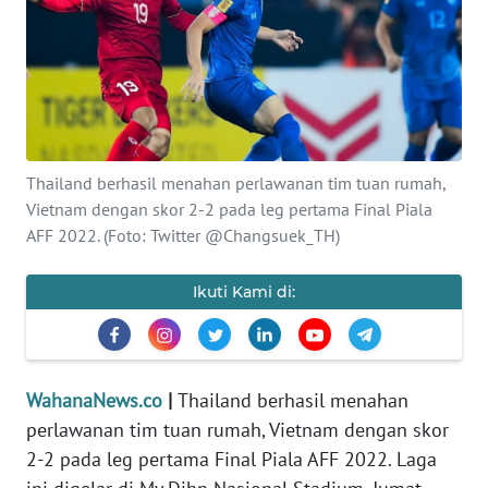
SAINS-TEKNO
KESEHATAN
INTERNASIONAL
Thailand berhasil menahan perlawanan tim tuan rumah,
SERBA-SERBI
Vietnam dengan skor 2-2 pada leg pertama Final Piala
AFF 2022. (Foto: Twitter @Changsuek_TH)
PENDIDIKAN
Ikuti Kami di:
OLAHRAGA
OPINI
WahanaNews.co
|
Thailand berhasil menahan
perlawanan tim tuan rumah, Vietnam dengan skor
EDITORIAL
2-2 pada leg pertama Final Piala AFF 2022. Laga