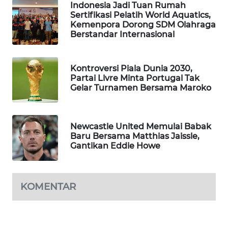
Indonesia Jadi Tuan Rumah
WAHANA
Sertifikasi Pelatih World Aquatics,
DESA
Kemenpora Dorong SDM Olahraga
WISATA
Berstandar Internasional
LAPAK
Kontroversi Piala Dunia 2030,
WAHANA
Partai Livre Minta Portugal Tak
Gelar Turnamen Bersama Maroko
Wahana
Network
Newcastle United Memulai Babak
KONSUMEN
Baru Bersama Matthias Jaissle,
LISTRIK
Gantikan Eddie Howe
MASYARAKAT
KELISTRIKAN
KOMENTAR
WALINKI
ID