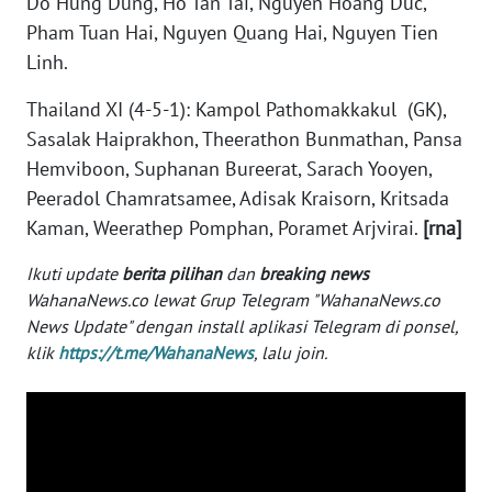
Do Hung Dung, Ho Tan Tai, Nguyen Hoang Duc,
WN
Pham Tuan Hai, Nguyen Quang Hai, Nguyen Tien
BANTEN
Linh.
WN
Thailand XI (4-5-1): Kampol Pathomakkakul (GK),
NTT
Sasalak Haiprakhon, Theerathon Bunmathan, Pansa
Hemviboon, Suphanan Bureerat, Sarach Yooyen,
WN
Peeradol Chamratsamee, Adisak Kraisorn, Kritsada
KEPRI
Kaman, Weerathep Pomphan, Poramet Arjvirai.
[rna]
WN
Ikuti update
berita pilihan
dan
breaking news
PAPUA
WahanaNews.co lewat Grup Telegram "WahanaNews.co
News Update" dengan install aplikasi Telegram di ponsel,
WN
klik
https://t.me/WahanaNews
, lalu join.
PAPUA
BARAT
WN
RIAU