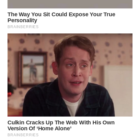
Wahana
Media
Group
WAHANA
NEWS
WAHANA
TANI
WAHANA
ADVOKAT
WAHANA
INFRASTRUKTUR
WAHANA
KONSUMEN