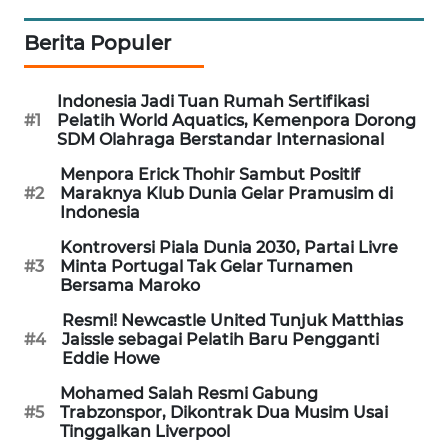
MAWAKA
Berita Populer
ID
Indonesia Jadi Tuan Rumah Sertifikasi
MARTABAT
#1
Pelatih World Aquatics, Kemenpora Dorong
NET
SDM Olahraga Berstandar Internasional
Menpora Erick Thohir Sambut Positif
PLN
#2
Maraknya Klub Dunia Gelar Pramusim di
WATCH
Indonesia
Kontroversi Piala Dunia 2030, Partai Livre
MKLI
#3
Minta Portugal Tak Gelar Turnamen
Bersama Maroko
LPKKI
Resmi! Newcastle United Tunjuk Matthias
#4
Jaissle sebagai Pelatih Baru Pengganti
Eddie Howe
LKKI
Mohamed Salah Resmi Gabung
#5
Trabzonspor, Dikontrak Dua Musim Usai
KOPEKLIN
Tinggalkan Liverpool