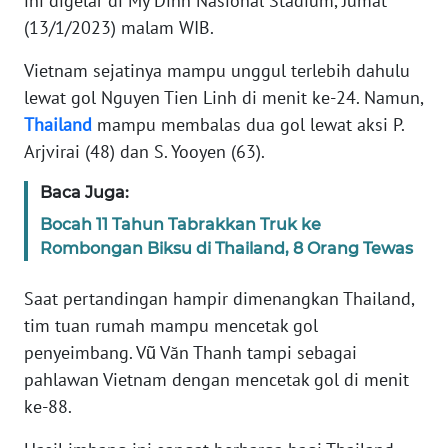
ini digelar di My Dihn Nasional Stadium, Jumat
Informasi
(13/1/2023) malam WIB.
INDEKS
Vietnam sejatinya mampu unggul terlebih dahulu
BERITA
lewat gol Nguyen Tien Linh di menit ke-24. Namun,
Thailand
mampu membalas dua gol lewat aksi P.
KONTAK
KAMI
Arjvirai (48) dan S. Yooyen (63).
Baca Juga:
INFO
IKLAN
Bocah 11 Tahun Tabrakkan Truk ke
Rombongan Biksu di Thailand, 8 Orang Tewas
TENTANG
KAMI
Saat pertandingan hampir dimenangkan Thailand,
tim tuan rumah mampu mencetak gol
PEDOMAN
penyeimbang. Vũ Văn Thanh tampi sebagai
MEDIA
pahlawan Vietnam dengan mencetak gol di menit
SIBER
ke-88.
REDAKSI