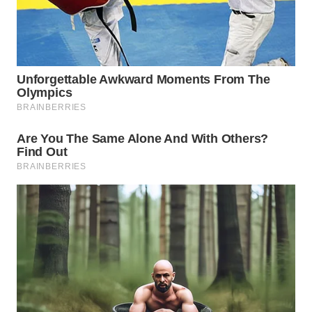
WN
MALUKU
WN
MALUT
WN
DAIRI
WN
DANAU
TOBA
WN
NIAS
WN
LANGKAT