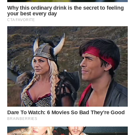
WN
INDRAMAYU
WN
KUNINGAN
WN
MAJALENGKA
WN
SUBANG
WN
SUKABUMI
WN
PURWAKARTA