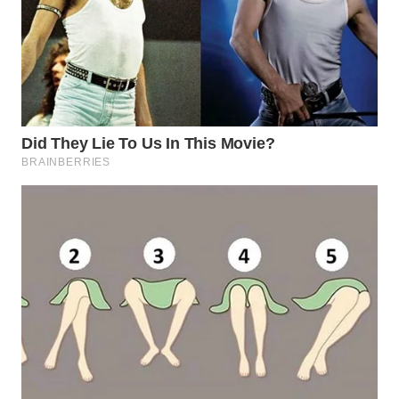
WN
NATUNA
WN
BINTAN
WN
MANDALIKA
WN
LIKUPANG
WN
LABUANBAJO
WN
BORNEO