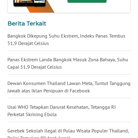
WN
BABEL
Berita Terkait
WN
Bangkok Dikepung Suhu Ekstrem, Indeks Panas Tembus
SUMBAR
51,9 Derajat Celsius
WN
Panas Ekstrem Landa Bangkok Masuk Zona Bahaya, Suhu
SUMSEL
Capai 51,9 Derajat Celsius
WN
Dewan Konsumen Thailand Lawan Meta, Tuntut Tanggung
BENGKULU
Jawab atas Iklan Penipuan di Facebook
WN
Usai WHO Tetapkan Darurat Kesehatan, Tetangga RI
LAMPUNG
Perketat Skrining Ebola
WN
JATENG
Gerebek Sekolah Ilegal di Pulau Wisata Populer Thailand,
Polisi Temukan 89 Anak Israel