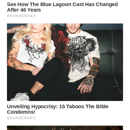
Wahana
Media
Group
WAHANA
NEWS
WAHANA
TANI
WAHANA
ADVOKAT
WAHANA
INFRASTRUKTUR
WAHANA
KONSUMEN