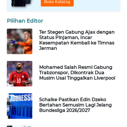
Buka Katalog
WAHANA
DESA
WISATA
Pilihan Editor
Ter Stegen Gabung Ajax dengan
LAPAK
Status Pinjaman, Incar
WAHANA
Kesempatan Kembali ke Timnas
Jerman
Wahana
Network
Mohamed Salah Resmi Gabung
Trabzonspor, Dikontrak Dua
KONSUMEN
Musim Usai Tinggalkan Liverpool
LISTRIK
MASYARAKAT
Schalke Pastikan Edin Dzeko
KELISTRIKAN
Bertahan Semusim Lagi Jelang
Bundesliga 2026/2027
WALINKI
ID