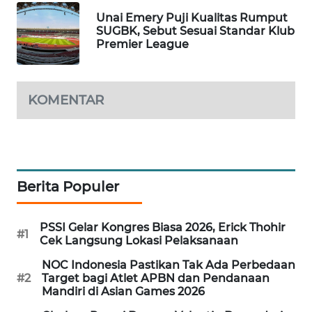
PORTAL
Unai Emery Puji Kualitas Rumput
KONSUMEN
SUGBK, Sebut Sesuai Standar Klub
Premier League
FORWAMKI
KOMENTAR
ALPERKLINAS
FORJASIDA
TAMBANG
Berita Populer
NEWS
PSSI Gelar Kongres Biasa 2026, Erick Thohir
SITUNGIR
#1
Cek Langsung Lokasi Pelaksanaan
NEWS
NOC Indonesia Pastikan Tak Ada Perbedaan
#2
Target bagi Atlet APBN dan Pendanaan
SIDIKALANG
Mandiri di Asian Games 2026
NEWS