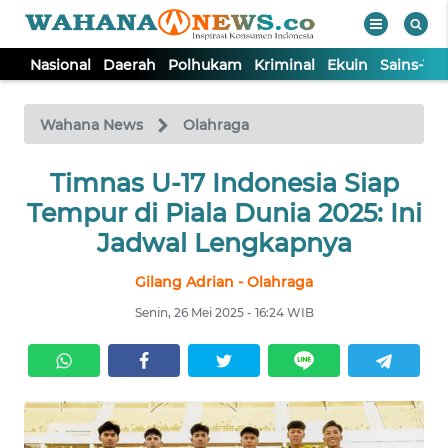
Nasional
Daerah
Polhukam
Kriminal
Ekuin
Sains-Te
WAHANA
Tutup
TV
Wahana News
Olahraga
NASIONAL
Timnas U-17 Indonesia Siap
Tempur di Piala Dunia 2025: Ini
DAERAH
Jadwal Lengkapnya
Gilang Adrian - Olahraga
POLHUKAM
Senin, 26 Mei 2025 - 16:24 WIB
KRIMINAL
EKUIN