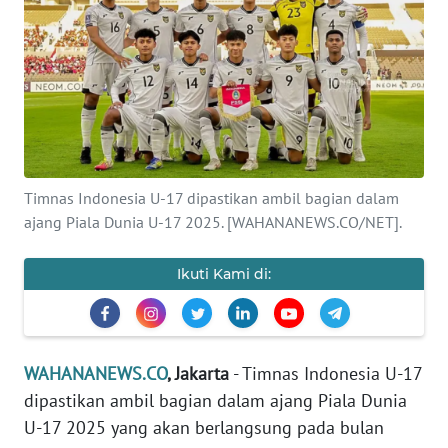
SAINS-TEKNO
KESEHATAN
INTERNASIONAL
SERBA-SERBI
Timnas Indonesia U-17 dipastikan ambil bagian dalam
ajang Piala Dunia U-17 2025. [WAHANANEWS.CO/NET].
PENDIDIKAN
Ikuti Kami di:
OLAHRAGA
OPINI
WAHANANEWS.CO
, Jakarta
- Timnas Indonesia U-17
dipastikan ambil bagian dalam ajang Piala Dunia
EDITORIAL
U-17 2025 yang akan berlangsung pada bulan