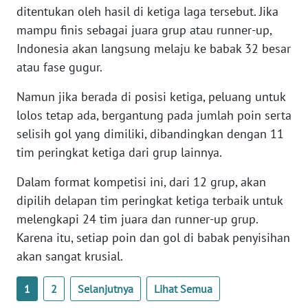
ditentukan oleh hasil di ketiga laga tersebut. Jika
WN
BANTEN
mampu finis sebagai juara grup atau runner-up,
Indonesia akan langsung melaju ke babak 32 besar
WN
atau fase gugur.
NTT
Namun jika berada di posisi ketiga, peluang untuk
WN
lolos tetap ada, bergantung pada jumlah poin serta
KEPRI
selisih gol yang dimiliki, dibandingkan dengan 11
tim peringkat ketiga dari grup lainnya.
WN
PAPUA
Dalam format kompetisi ini, dari 12 grup, akan
dipilih delapan tim peringkat ketiga terbaik untuk
WN
melengkapi 24 tim juara dan runner-up grup.
PAPUA
Karena itu, setiap poin dan gol di babak penyisihan
BARAT
akan sangat krusial.
WN
1
2
Selanjutnya
Lihat Semua
RIAU