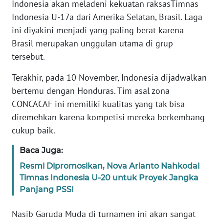
Indonesia akan meladeni kekuatan raksasTimnas
Indonesia U-17a dari Amerika Selatan, Brasil. Laga
KARIR
ini diyakini menjadi yang paling berat karena
Brasil merupakan unggulan utama di grup
DISCLAIMER
tersebut.
Wahana
Terakhir, pada 10 November, Indonesia dijadwalkan
News
bertemu dengan Honduras. Tim asal zona
Regional
CONCACAF ini memiliki kualitas yang tak bisa
diremehkan karena kompetisi mereka berkembang
WN
SUMUT
cukup baik.
Baca Juga:
WN
JAKARTA
Resmi Dipromosikan, Nova Arianto Nahkodai
Timnas Indonesia U-20 untuk Proyek Jangka
Panjang PSSI
WN
JABAR
Nasib Garuda Muda di turnamen ini akan sangat