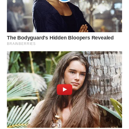
WN
NATUNA
WN
BINTAN
WN
MANDALIKA
WN
LIKUPANG
WN
LABUANBAJO
WN
BORNEO