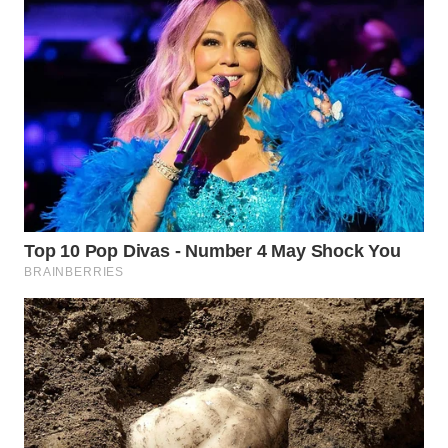
WN
KALTARA
WN
KALSEL
WN
KALTIM
WN
SULSEL
WN
GORONTALO
WN
SULUT