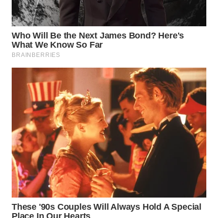
WN
SUMEDANG
WN
CIANJUR
WN
KEPULAUAN
SERIBU
WN
TANGERANG
WN
BINJAI
WN
CIREBON