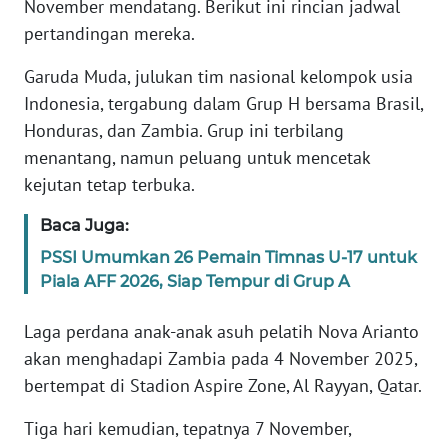
November mendatang. Berikut ini rincian jadwal
Informasi
pertandingan mereka.
INDEKS
BERITA
Garuda Muda, julukan tim nasional kelompok usia
Indonesia, tergabung dalam Grup H bersama Brasil,
KONTAK
Honduras, dan Zambia. Grup ini terbilang
KAMI
menantang, namun peluang untuk mencetak
kejutan tetap terbuka.
INFO
IKLAN
Baca Juga:
PSSI Umumkan 26 Pemain Timnas U-17 untuk
TENTANG
Piala AFF 2026, Siap Tempur di Grup A
KAMI
Laga perdana anak-anak asuh pelatih Nova Arianto
PEDOMAN
akan menghadapi Zambia pada 4 November 2025,
MEDIA
bertempat di Stadion Aspire Zone, Al Rayyan, Qatar.
SIBER
Tiga hari kemudian, tepatnya 7 November,
REDAKSI