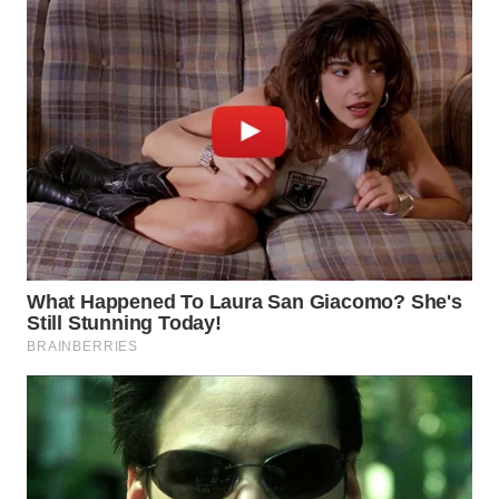
TAPANULI
TENGAH
WN DELI
SERDANG
WN
TEBING
TINGGI
WN
PAKPAK
WN
KARAWANG
WN
BEKASI