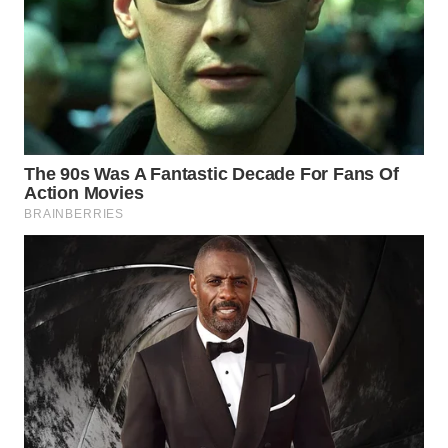
WN
BOGOR
WN
DEPOK
WN
TAPANULI
UTARA
WN
SAMOSIR
WN
PADANG
LAWAS