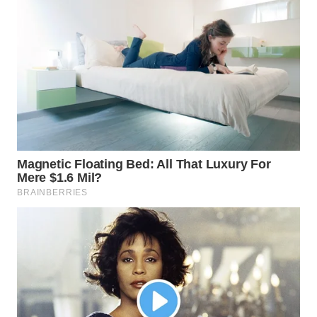
WN
PRIANGAN
TIMUR
WN
SEMARANG
WN
SOLO
WN
BOROBUDUR
WN
MADURA
WN
SURABAYA