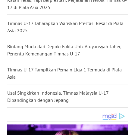
Kalah Telak, Tapi Berprestasi: Perjalanan Heroik Timnas U-
17 di Piala Asia 2025
WN
NUSANTARA
Timnas U-17 Diharapkan Wariskan Prestasi Besar di Piala
WN
Asia 2025
JOGJA
Bintang Muda dari Depok: Fakta Unik Aldyansyah Taher,
WN
Penentu Kemenangan Timnas U-17
JATIM
Timnas U-17 Tampilkan Pemain Liga 1 Termuda di Piala
WN
Asia
BALI
Usai Singkirkan Indonesia, Timnas Malaysia U-17
WN
Dibandingkan dengan Jepang
KALBAR
WN
KALTENG