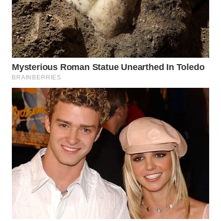
WN
MALUKU
WN
MALUT
WN
DAIRI
WN
DANAU
TOBA
WN
NIAS
WN
LANGKAT