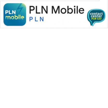
WAHANA MEDIA GROUP
|
|
|
WAHANA NEWS co
WAHANA TANI
WAHANA ADVOKAT
|
|
WAHANA INFRASTRUKTUR
WAHANA KONSUMEN
|
|
|
WAHANA LISTRIK
WAHANA TRAVEL
WAHANA TV