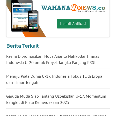
WN
BABEL
Install Aplikasi
WN
SUMBAR
Berita Terkait
WN
SUMSEL
Resmi Dipromosikan, Nova Arianto Nahkodai Timnas
Indonesia U-20 untuk Proyek Jangka Panjang PSSI
WN
BENGKULU
Menuju Piala Dunia U-17, Indonesia Fokus TC di Eropa
dan Timur Tengah
WN
LAMPUNG
Garuda Muda Siap Tantang Uzbekistan U-17, Momentum
Bangkit di Piala Kemerdekaan 2025
WN
JATENG