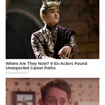
WAHANA
LISTRIK
WAHANA
TRAVEL
WAHANA
TV
WAHANANEWS
ID
WAHANANEWS
CO ID
WAHANANEWS
NET