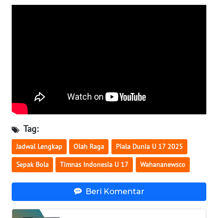
WN
SERAMBI
WN
JAMBI
WN
SULTRA
WN
Tag:
NTB
Jadwal Lengkap
Olah Raga
Piala Dunia U 17 2025
WN
Sepak Bola
Timnas Indonesia U 17
Wahananewsco
SULTENG
Beri Komentar
WN
SULBAR