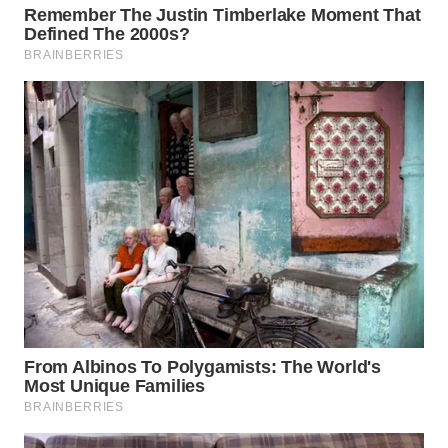
WN
TAPANULI
SELATAN
WN
TANJUNG
LESUNG
WN
KARO
WN
SIMALUNGUN
WN
LABUHANBATU
WN