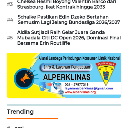
Chelsea Resmi Boyong Valentin Barco dari
#3
Strasbourg, Ikat Kontrak hingga 2033
SIBARAGAS
NEWS
Schalke Pastikan Edin Dzeko Bertahan
#4
Semusim Lagi Jelang Bundesliga 2026/2027
METRO
Aldila Sutjiadi Raih Gelar Juara Ganda
SIANTAR
#5
Mubadala Citi DC Open 2026, Dominasi Final
NEWS
Bersama Erin Routliffe
METRO
MEDAN
NEWS
METRO
JAKARTA
NEWS
KRT
Trending
NEWS