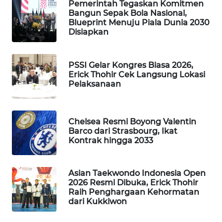
Pemerintah Tegaskan Komitmen
Bangun Sepak Bola Nasional,
MAWAKA
Blueprint Menuju Piala Dunia 2030
ID
Disiapkan
MARTABAT
NET
PSSI Gelar Kongres Biasa 2026,
Erick Thohir Cek Langsung Lokasi
Pelaksanaan
PLN
WATCH
Chelsea Resmi Boyong Valentin
MKLI
Barco dari Strasbourg, Ikat
Kontrak hingga 2033
LPKKI
Asian Taekwondo Indonesia Open
LKKI
2026 Resmi Dibuka, Erick Thohir
Raih Penghargaan Kehormatan
dari Kukkiwon
KOPEKLIN