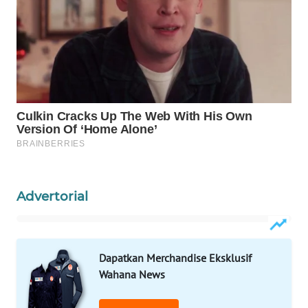
WAHANA
SPORT
WAHANA
UMKM
WAHANA
SELEB
WAHANA
PERSONA
Advertorial
WAHANA
OTOMOTIF
Dapatkan Merchandise Eksklusif
WAHANA
Wahana News
HEALTH