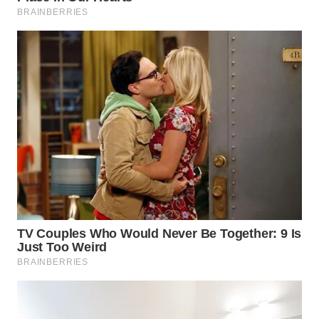
WN
INDRAMAYU
WN
KUNINGAN
WN
MAJALENGKA
WN
SUBANG
WN
SUKABUMI
WN
PURWAKARTA