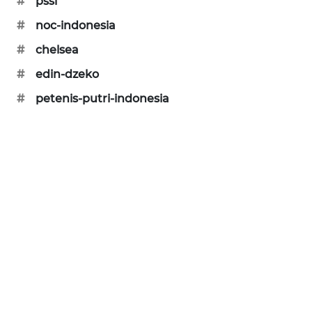
#
pssi
KARING
NEWS
#
noc-indonesia
#
chelsea
JURNAL
#
edin-dzeko
MARITIM
#
petenis-putri-indonesia
HUMBANG
NEWS
GARONGGANG
NEWS
FISUELRI
ID
ENERGI
NEWS