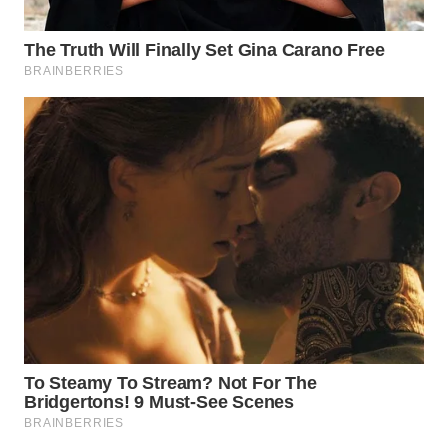
WN
TAPANULI
SELATAN
WN
TANJUNG
LESUNG
WN
KARO
WN
SIMALUNGUN
WN
LABUHANBATU
WN