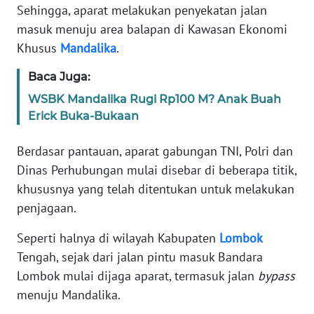
Informasi
Sehingga, aparat melakukan penyekatan jalan
masuk menuju area balapan di Kawasan Ekonomi
INDEKS
Khusus
Mandalika
.
BERITA
Baca Juga:
KONTAK
WSBK Mandalika Rugi Rp100 M? Anak Buah
KAMI
Erick Buka-Bukaan
INFO
Berdasar pantauan, aparat gabungan TNI, Polri dan
IKLAN
Dinas Perhubungan mulai disebar di beberapa titik,
khususnya yang telah ditentukan untuk melakukan
TENTANG
penjagaan.
KAMI
Seperti halnya di wilayah Kabupaten
Lombok
PEDOMAN
Tengah, sejak dari jalan pintu masuk Bandara
MEDIA
SIBER
Lombok mulai dijaga aparat, termasuk jalan
bypass
menuju Mandalika.
REDAKSI