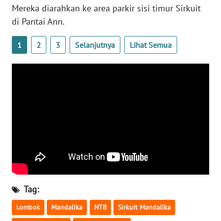
Mereka diarahkan ke area parkir sisi timur Sirkuit
WN
BANTEN
di Pantai Ann.
1
2
3
Selanjutnya
Lihat Semua
WN
NTT
WN
KEPRI
WN
PAPUA
WN
PAPUA
BARAT
Tag:
WN
Lombok
Mandalika
NTB
Sirkuit Mandalika
RIAU