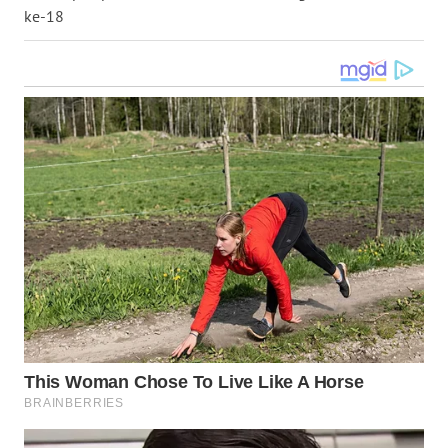
ke-18
WN
NUSANTARA
WN
JOGJA
WN
JATIM
WN
BALI
WN
KALBAR
WN
KALTENG