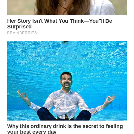
WN
SUMEDANG
WN
CIANJUR
WN
KEPULAUAN
SERIBU
WN
TANGERANG
WN
BINJAI
WN
CIREBON