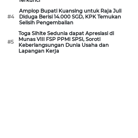
Terkunci
WN
Amplop Bupati Kuansing untuk Raja Juli
KALTARA
#4
Diduga Berisi 14.000 SGD, KPK Temukan
Selisih Pengembalian
WN
Toga Sihite Sedunia dapat Apresiasi di
KALSEL
Munas VIII FSP PPMI SPSI, Soroti
#5
Keberlangsungan Dunia Usaha dan
Lapangan Kerja
WN
KALTIM
WN
SULSEL
WN
GORONTALO
WN
SULUT