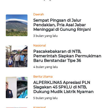
Informasi
INDEKS
Daerah
BERITA
Sempat Pingsan di Jalur
Pendakian, Pria Asal Jabar
Meninggal di Gunung Rinjani
KONTAK
KAMI
3 bulan yang lalu
Nasional
INFO
Pascakebakaran di NTB,
IKLAN
Pemerintah Siapkan Permukiman
Baru Berstandar Tipe 36
TENTANG
4 bulan yang lalu
KAMI
Berita Utama
ALPERKLINAS Apresiasi PLN
PEDOMAN
Siagakan 45 SPKLU di NTB,
MEDIA
Dukung Mudik Listrik Nyaman
SIBER
5 bulan yang lalu
REDAKSI
Kriminal