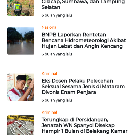
Cilacap, Sumbawa, dan Lampung
WN
Selatan
BANTEN
6 bulan yang lalu
WN
Nasional
NTT
BNPB Laporkan Rentetan
Bencana Hidrometeorologi Akibat
Hujan Lebat dan Angin Kencang
WN
6 bulan yang lalu
KEPRI
WN
Kriminal
PAPUA
Eks Dosen Pelaku Pelecehan
Seksual Sesama Jenis di Mataram
Divonis Enam Penjara
WN
PAPUA
6 bulan yang lalu
BARAT
Kriminal
Terungkap di Persidangan,
WN
Jenazah WN Spanyol Disekap
RIAU
Hampir 1 Bulan di Belakang Kamar