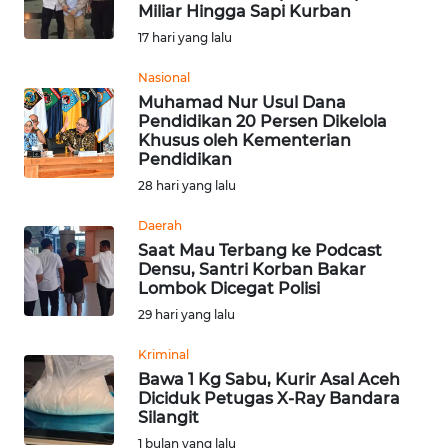
SAINS-TEKNO
Miliar Hingga Sapi Kurban
17 hari yang lalu
KESEHATAN
Nasional
Muhamad Nur Usul Dana
Pendidikan 20 Persen Dikelola
INTERNASIONAL
Khusus oleh Kementerian
Pendidikan
SERBA-SERBI
28 hari yang lalu
Daerah
PENDIDIKAN
Saat Mau Terbang ke Podcast
Densu, Santri Korban Bakar
Lombok Dicegat Polisi
OLAHRAGA
29 hari yang lalu
OPINI
Kriminal
Bawa 1 Kg Sabu, Kurir Asal Aceh
Diciduk Petugas X-Ray Bandara
EDITORIAL
Silangit
1 bulan yang lalu