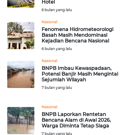
Hotel
WN
6 bulan yang lalu
SERAMBI
Nasional
Fenomena Hidrometeorologi
WN
Basah Masih Mendominasi
JAMBI
Kejadian Bencana Nasional
6 bulan yang lalu
WN
SULTRA
Nasional
BNPB Imbau Kewaspadaan,
Potensi Banjir Masih Mengintai
WN
Sejumlah Wilayah
NTB
7 bulan yang lalu
WN
SULTENG
Nasional
BNPB Laporkan Rentetan
Bencana Alam di Awal 2026,
WN
Warga Diminta Tetap Siaga
SULBAR
7 bulan yang lalu