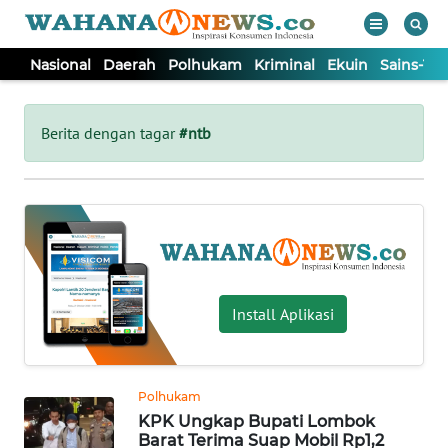
Nasional
Daerah
Polhukam
Kriminal
Ekuin
Sains-Te
WAHANA
Tutup
TV
Berita dengan tagar
#ntb
NASIONAL
DAERAH
POLHUKAM
Install Aplikasi
KRIMINAL
Polhukam
EKUIN
KPK Ungkap Bupati Lombok
Barat Terima Suap Mobil Rp1,2