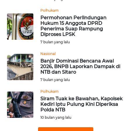
WN
Polhukam
BABEL
Permohonan Perlindungan
Hukum 15 Anggota DPRD
Penerima Suap Rampung
WN
Diproses LPSK
SUMBAR
7 bulan yang lalu
WN
Nasional
SUMSEL
Banjir Dominasi Bencana Awal
2026, BNPB Laporkan Dampak di
NTB dan Sitaro
WN
BENGKULU
7 bulan yang lalu
Polhukam
WN
Siram Tuak ke Bawahan, Kapolsek
LAMPUNG
Kediri Iptu Pulung Kini Diperiksa
Polda NTB
WN
10 bulan yang lalu
JATENG