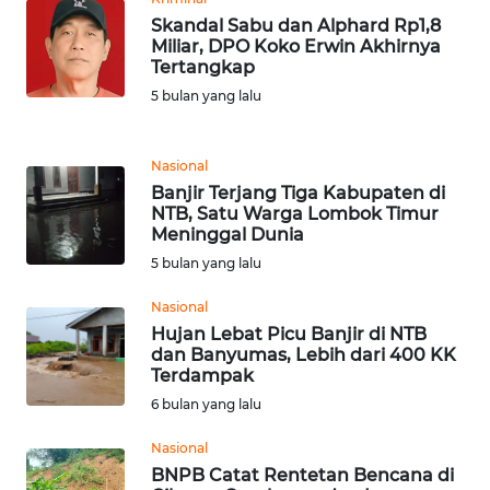
Skandal Sabu dan Alphard Rp1,8
Miliar, DPO Koko Erwin Akhirnya
KARIR
Tertangkap
5 bulan yang lalu
DISCLAIMER
Wahana
Nasional
News
Banjir Terjang Tiga Kabupaten di
Regional
NTB, Satu Warga Lombok Timur
Meninggal Dunia
5 bulan yang lalu
WN
SUMUT
Nasional
Hujan Lebat Picu Banjir di NTB
WN
dan Banyumas, Lebih dari 400 KK
JAKARTA
Terdampak
6 bulan yang lalu
WN
Nasional
JABAR
BNPB Catat Rentetan Bencana di