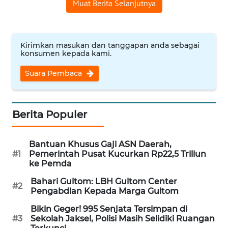
Muat Berita Selanjutnya
WN
NUSANTARA
Kirimkan masukan dan tanggapan anda sebagai
WN
konsumen kepada kami.
JOGJA
Suara Pembaca
WN
JATIM
Berita Populer
WN
BALI
Bantuan Khusus Gaji ASN Daerah,
#1
Pemerintah Pusat Kucurkan Rp22,5 Triliun
ke Pemda
WN
KALBAR
Bahari Gultom: LBH Gultom Center
#2
Pengabdian Kepada Marga Gultom
WN
Bikin Geger! 995 Senjata Tersimpan di
KALTENG
#3
Sekolah Jaksel, Polisi Masih Selidiki Ruangan