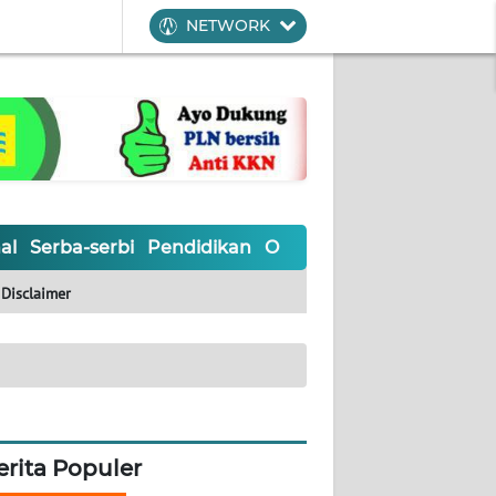
NETWORK
al
Serba-serbi
Pendidikan
Olahraga
Opini
Editoria
Disclaimer
erita Populer