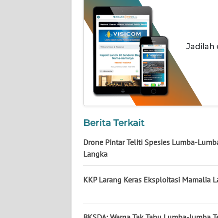
NUSANTARA
WN
JOGJA
Jadilah
WN
JATIM
WN
BALI
Berita Terkait
WN
Drone Pintar Teliti Spesies Lumba-Lumb
KALBAR
Langka
WN
KKP Larang Keras Eksploitasi Mamalia L
KALTENG
WN
BKSDA: Warga Tak Tahu Lumba-lumba T