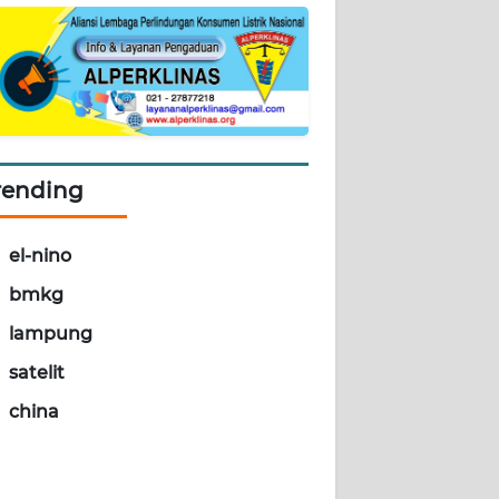
rending
el-nino
bmkg
lampung
satelit
china