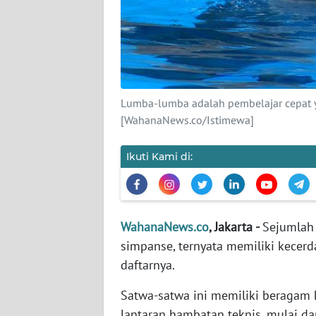
KARIR
DISCLAIMER
Wahana
News
Lumba-lumba adalah pembelajar cepat y
Regional
[WahanaNews.co/Istimewa]
WN
Ikuti Kami di:
SUMUT
WN
JAKARTA
WahanaNews.co
, Jakarta -
Sejumlah
simpanse, ternyata memiliki kecer
WN
JABAR
daftarnya.
Satwa-satwa ini memiliki beragam k
WN
lantaran hambatan teknis, mulai d
BANTEN