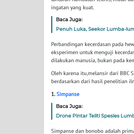
ingatan yang kuat.
WN
Baca Juga:
NTT
Penuh Luka, Seekor Lumba-lum
WN
Perbandingan kecerdasan pada hew
KEPRI
eksperimen untuk menguji kecerda
WN
dilakukan manusia, bukan pada k
PAPUA
Oleh karena itu,melansir dari BBC S
berdasarkan dari hasil penelitian il
WN
PAPUA
1.
Simpanse
BARAT
Baca Juga:
WN
Drone Pintar Teliti Spesies L
RIAU
Simpanse dan bonobo adalah primat
WN