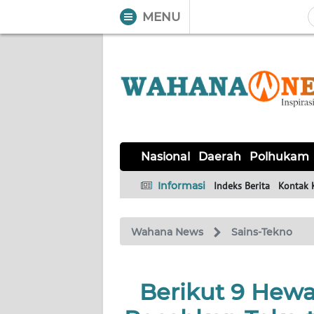
MENU
WAHANA
Tutup
TV
NASIONAL
DAERAH
POLHUKAM
KRIMINAL
EKUIN
SAINS-
KESEHATAN
INTERNASIONAL
Nasional
Daerah
Polhukam
TEKNO
Informasi
Indeks Berita
Kontak 
SERBA-
PENDIDIKAN
OLAHRAGA
OPINI
SERBI
Wahana News
Sains-Tekno
EDITORIAL
Berikut 9 Hewa
Informasi