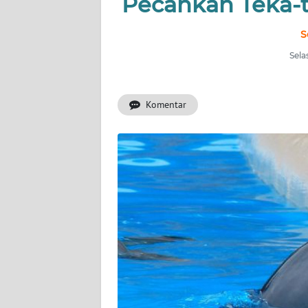
Pecahkan Teka-t
INDEKS
BERITA
S
Sela
KONTAK
KAMI
Komentar
INFO
IKLAN
TENTANG
KAMI
PEDOMAN
MEDIA
SIBER
REDAKSI