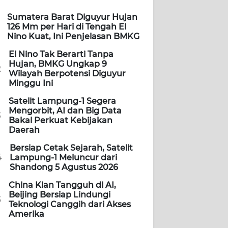
Sumatera Barat Diguyur Hujan
126 Mm per Hari di Tengah El
Nino Kuat, Ini Penjelasan BMKG
El Nino Tak Berarti Tanpa
Hujan, BMKG Ungkap 9
2
Wilayah Berpotensi Diguyur
Minggu Ini
Satelit Lampung-1 Segera
Mengorbit, AI dan Big Data
3
Bakal Perkuat Kebijakan
Daerah
Bersiap Cetak Sejarah, Satelit
4
Lampung-1 Meluncur dari
Shandong 5 Agustus 2026
China Kian Tangguh di AI,
Beijing Bersiap Lindungi
5
Teknologi Canggih dari Akses
Amerika