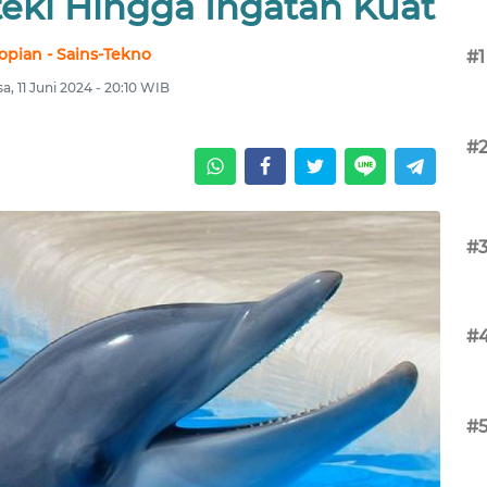
eki Hingga Ingatan Kuat
opian - Sains-Tekno
#1
sa, 11 Juni 2024 - 20:10 WIB
#
#
#
#