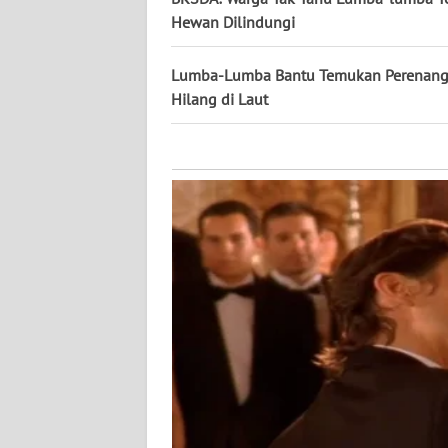
KALTARA
Hewan Dilindungi
WN
Lumba-Lumba Bantu Temukan Perenang
KALSEL
Hilang di Laut
WN
KALTIM
WN
SULSEL
WN
GORONTALO
WN
SULUT
WN
MALUKU