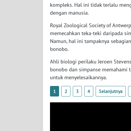
kompleks. Hal ini tidak terlalu m
SERAMBI
dengan manusia.
WN
Royal Zoological Society of Antwe
JAMBI
memecahkan teka-teki daripada si
Namun, hal ini tampaknya sebagian
WN
SULTRA
bonobo.
Ahli biologi perilaku Jeroen Steve
WN
bonobo dan simpanse memahami teka
NTB
untuk menyelesaikannya.
WN
SULTENG
1
2
3
4
Selanjutnya
WN
SULBAR
WN