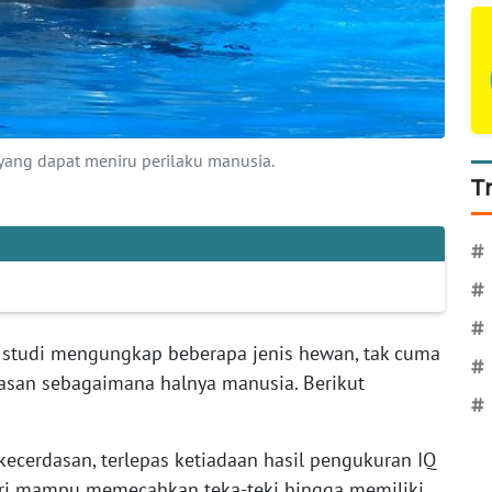
ang dapat meniru perilaku manusia.
T
#
#
#
 studi mengungkap beberapa jenis hewan, tak cuma
#
dasan sebagaimana halnya manusia. Berikut
#
ecerdasan, terlepas ketiadaan hasil pengukuran IQ
ari mampu memecahkan teka-teki hingga memiliki