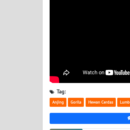
BABEL
WN
SUMBAR
WN
SUMSEL
WN
BENGKULU
WN
LAMPUNG
Tag:
Anjing
Gorila
Hewan Cerdas
Lumb
WN
JATENG
WN