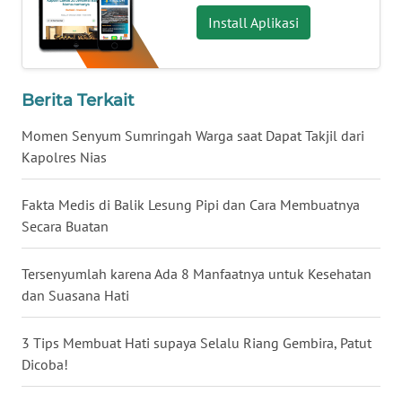
Install Aplikasi
WN
NUSANTARA
WN
Berita Terkait
JOGJA
Momen Senyum Sumringah Warga saat Dapat Takjil dari
WN
Kapolres Nias
JATIM
Fakta Medis di Balik Lesung Pipi dan Cara Membuatnya
WN
Secara Buatan
BALI
Tersenyumlah karena Ada 8 Manfaatnya untuk Kesehatan
WN
dan Suasana Hati
KALBAR
3 Tips Membuat Hati supaya Selalu Riang Gembira, Patut
WN
Dicoba!
KALTENG