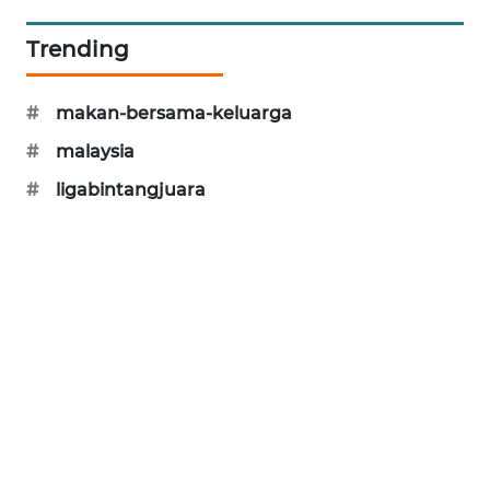
SIBARAGAS
Trending
NEWS
METRO
#
makan-bersama-keluarga
SIANTAR
#
malaysia
NEWS
#
ligabintangjuara
METRO
MEDAN
NEWS
METRO
JAKARTA
NEWS
KRT
NEWS