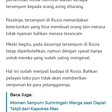
tersenyum kepada orang asing dilarang.
KARIR
Pasalnya, tersenyum di Rusia menandakan
DISCLAIMER
ketertarikan yang bisa membuat orang lain merasa
tidak nyaman bahkan merasa terancam.
Wahana
News
Meski begitu, pada dasarnya tersenyum di Rusia
Regional
tetap diperbolehkan, namun dengan syarat hanya
untuk mereka yang sudah saling mengenal.
WN
SUMUT
Hal ini sudah menjadi budaya di Rusia. Bahkan
pelayan toko pun tidak akan memberikan
WN
senyuman ke para pelanggannya.
JAKARTA
Baca Juga:
WN
Momen Senyum Sumringah Warga saat Dapat
JABAR
Takjil dari Kapolres Nias