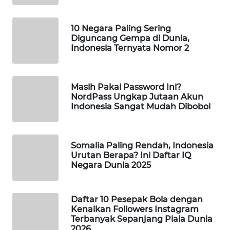
WAHANA
DESA
10 Negara Paling Sering
WISATA
Diguncang Gempa di Dunia,
Indonesia Ternyata Nomor 2
LAPAK
WAHANA
Masih Pakai Password Ini?
Wahana
NordPass Ungkap Jutaan Akun
Network
Indonesia Sangat Mudah Dibobol
KONSUMEN
LISTRIK
Somalia Paling Rendah, Indonesia
Urutan Berapa? Ini Daftar IQ
Negara Dunia 2025
MASYARAKAT
KELISTRIKAN
Daftar 10 Pesepak Bola dengan
Kenaikan Followers Instagram
WALINKI
Terbanyak Sepanjang Piala Dunia
ID
2026