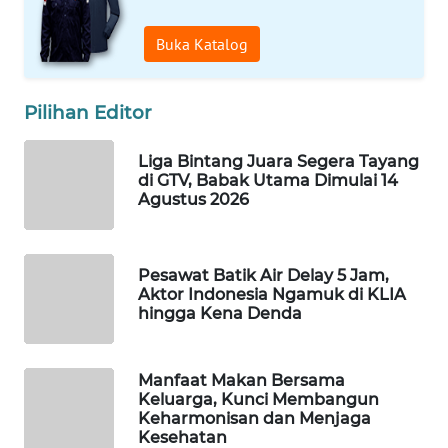
WAHANA
Buka Katalog
SPORT
WAHANA
Pilihan Editor
UMKM
Liga Bintang Juara Segera Tayang
WAHANA
di GTV, Babak Utama Dimulai 14
SELEB
Agustus 2026
WAHANA
PERSONA
Pesawat Batik Air Delay 5 Jam,
Aktor Indonesia Ngamuk di KLIA
hingga Kena Denda
WAHANA
OTOMOTIF
Manfaat Makan Bersama
WAHANA
Keluarga, Kunci Membangun
HEALTH
Keharmonisan dan Menjaga
Kesehatan