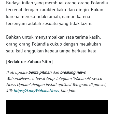
Budaya inilah yang membuat orang-orang Polandia
WN
terkenal dengan karakter kaku dan dingin. Bukan
SERAMBI
karena mereka tidak ramah, namun karena
tersenyum adalah sesuatu yang tidak lazim.
WN
JAMBI
Bahkan untuk menyampaikan rasa terima kasih,
orang-orang Polandia cukup dengan melakukan
WN
satu kali anggukan kepala tanpa berkata-kata.
SULTRA
[Redaktur: Zahara Sitio]
WN
NTB
Ikuti update
berita pilihan
dan
breaking news
WahanaNews.co lewat Grup Telegram "WahanaNews.co
WN
News Update" dengan install aplikasi Telegram di ponsel,
SULTENG
klik
https://t.me/WahanaNews
, lalu join.
WN
SULBAR