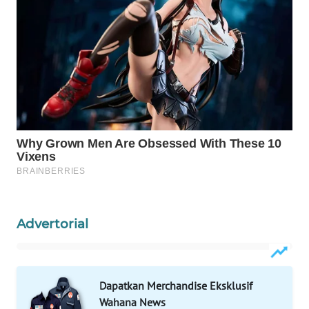
WAHANA
LISTRIK
WAHANA
TRAVEL
WAHANA
TV
WAHANANEWS
ID
Advertorial
WAHANANEWS
CO ID
WAHANANEWS
Dapatkan Merchandise Eksklusif
NET
Wahana News