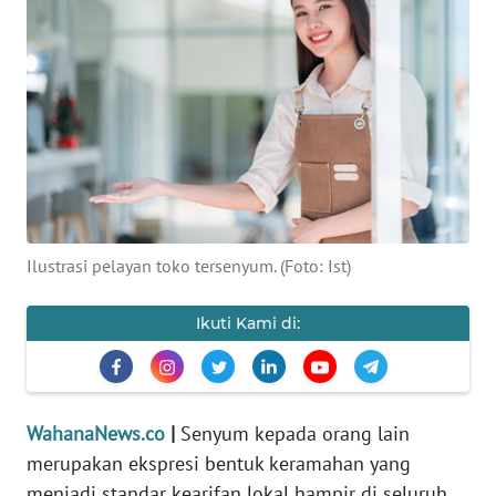
SAINS-TEKNO
KESEHATAN
INTERNASIONAL
SERBA-SERBI
PENDIDIKAN
Ilustrasi pelayan toko tersenyum. (Foto: Ist)
OLAHRAGA
Ikuti Kami di:
OPINI
WahanaNews.co
|
Senyum kepada orang lain
EDITORIAL
merupakan ekspresi bentuk keramahan yang
menjadi standar kearifan lokal hampir di seluruh