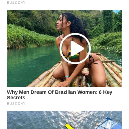
WN
NATUNA
WN
BINTAN
WN
MANDALIKA
WN
LIKUPANG
WN
LABUANBAJO
WN
BORNEO