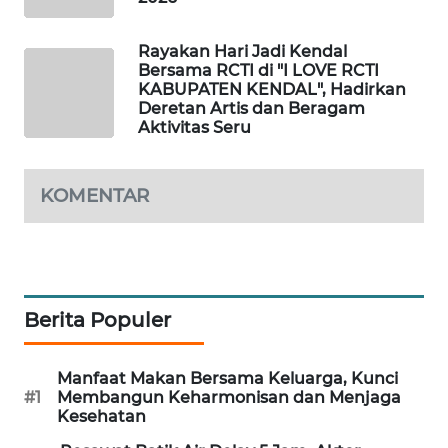
MAWAKA
Rayakan Hari Jadi Kendal
ID
Bersama RCTI di "I LOVE RCTI
KABUPATEN KENDAL", Hadirkan
Deretan Artis dan Beragam
MARTABAT
Aktivitas Seru
NET
PLN
KOMENTAR
WATCH
MKLI
LPKKI
Berita Populer
LKKI
Manfaat Makan Bersama Keluarga, Kunci
#1
Membangun Keharmonisan dan Menjaga
KOPEKLIN
Kesehatan