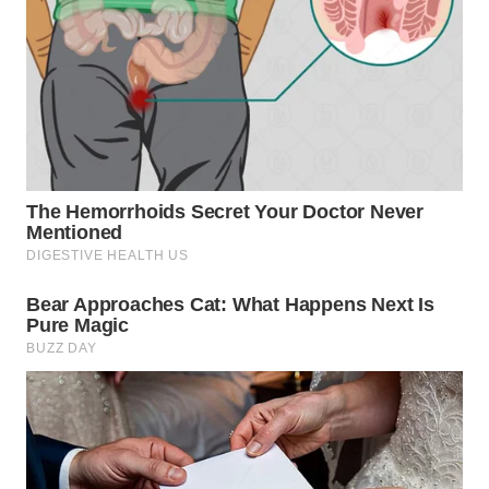
WN
BOGOR
WN
DEPOK
WN
TAPANULI
UTARA
WN
SAMOSIR
WN
PADANG
LAWAS