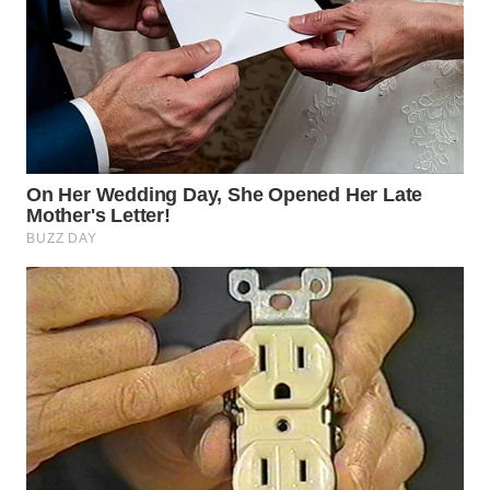
WN
SUMEDANG
WN
CIANJUR
WN
KEPULAUAN
SERIBU
WN
TANGERANG
WN
BINJAI
WN
CIREBON