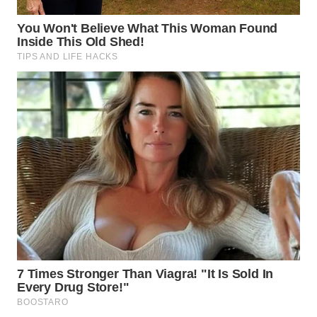
WN
TAPANULI
SELATAN
WN
TANJUNG
LESUNG
WN
KARO
WN
SIMALUNGUN
WN
LABUHANBATU
WN