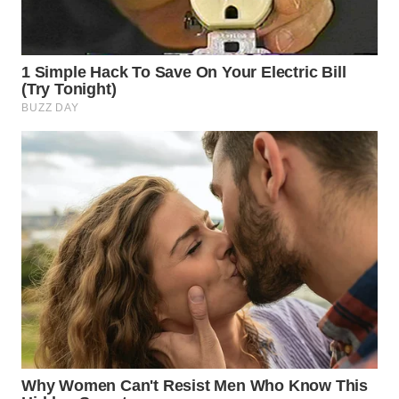
WN
INDRAMAYU
WN
KUNINGAN
WN
MAJALENGKA
WN
SUBANG
WN
SUKABUMI
WN
PURWAKARTA