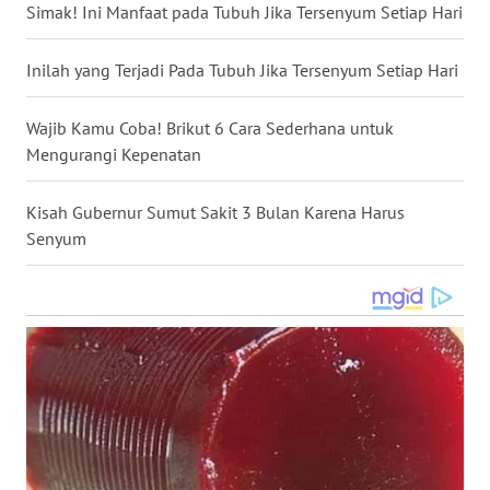
Simak! Ini Manfaat pada Tubuh Jika Tersenyum Setiap Hari
WN
KALTARA
Inilah yang Terjadi Pada Tubuh Jika Tersenyum Setiap Hari
WN
Wajib Kamu Coba! Brikut 6 Cara Sederhana untuk
KALSEL
Mengurangi Kepenatan
WN
KALTIM
Kisah Gubernur Sumut Sakit 3 Bulan Karena Harus
Senyum
WN
SULSEL
WN
GORONTALO
WN
SULUT