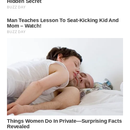
WN
PRIANGAN
TIMUR
WN
SEMARANG
WN
SOLO
WN
BOROBUDUR
WN
MADURA
WN
SURABAYA