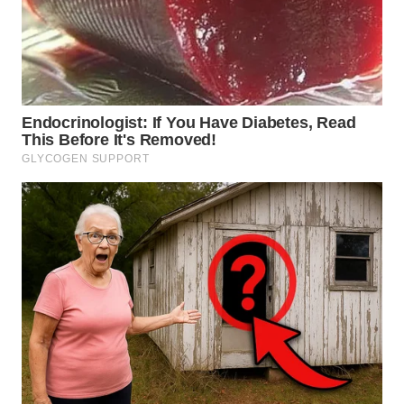
WN
MALUKU
WN
MALUT
WN
DAIRI
WN
DANAU
TOBA
WN
NIAS
WN
LANGKAT