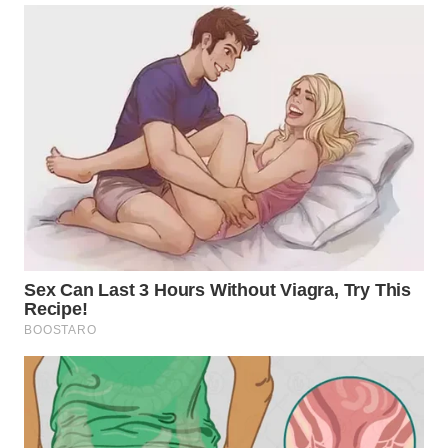
TAPANULI
TENGAH
WN DELI
SERDANG
WN
TEBING
TINGGI
WN
PAKPAK
WN
KARAWANG
WN
BEKASI