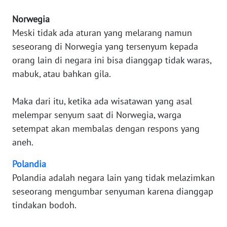
WN
Norwegia
BANTEN
Meski tidak ada aturan yang melarang namun
seseorang di Norwegia yang tersenyum kepada
WN
NTT
orang lain di negara ini bisa dianggap tidak waras,
mabuk, atau bahkan gila.
WN
KEPRI
Maka dari itu, ketika ada wisatawan yang asal
melempar senyum saat di Norwegia, warga
WN
setempat akan membalas dengan respons yang
PAPUA
aneh.
WN
Polandia
PAPUA
Polandia adalah negara lain yang tidak melazimkan
BARAT
seseorang mengumbar senyuman karena dianggap
tindakan bodoh.
WN
RIAU