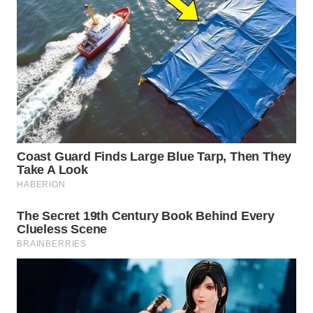
Wahana
Media
Group
WAHANA
NEWS
WAHANA
TANI
WAHANA
ADVOKAT
WAHANA
INFRASTRUKTUR
WAHANA
KONSUMEN