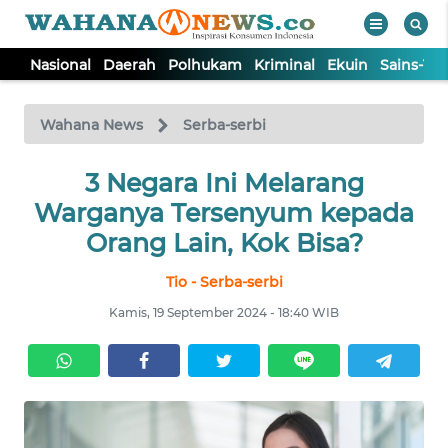
Nasional
Daerah
Polhukam
Kriminal
Ekuin
Sains-Te
WAHANA
Tutup
TV
Wahana News
Serba-serbi
NASIONAL
3 Negara Ini Melarang
Warganya Tersenyum kepada
DAERAH
Orang Lain, Kok Bisa?
Tio - Serba-serbi
POLHUKAM
Kamis, 19 September 2024 - 18:40 WIB
KRIMINAL
EKUIN