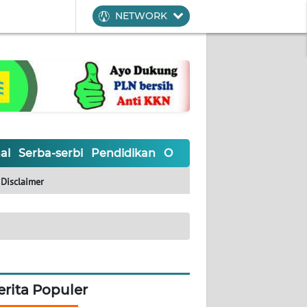
NETWORK
al
Serba-serbi
Pendidikan
Olahraga
Opini
Editoria
Disclaimer
erita Populer