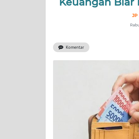
Keuangan Biar 
INDEKS
BERITA
JP 
Rabu
KONTAK
KAMI
Komentar
INFO
IKLAN
TENTANG
KAMI
PEDOMAN
MEDIA
SIBER
REDAKSI