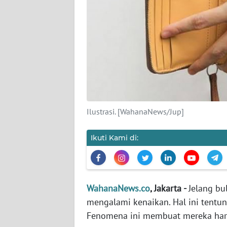
KARIR
DISCLAIMER
Wahana
News
Regional
WN
Ilustrasi. [WahanaNews/Jup]
SUMUT
Ikuti Kami di:
WN
JAKARTA
WN
WahanaNews.co
, Jakarta -
Jelang bu
JABAR
mengalami kenaikan. Hal ini tentu
Fenomena ini membuat mereka har
WN
BANTEN