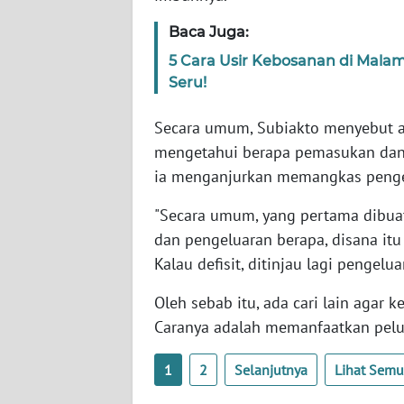
SERAMBI
Baca Juga:
WN
5 Cara Usir Kebosanan di Mala
JAMBI
Seru!
Secara umum, Subiakto menyebut a
WN
SULTRA
mengetahui berapa pemasukan dan pe
ia menganjurkan memangkas pengel
WN
NTB
"Secara umum, yang pertama dibuat
dan pengeluaran berapa, disana itu 
WN
Kalau defisit, ditinjau lagi pengel
SULTENG
Oleh sebab itu, ada cari lain agar
Caranya adalah memanfaatkan pel
WN
SULBAR
1
2
Selanjutnya
Lihat Sem
WN