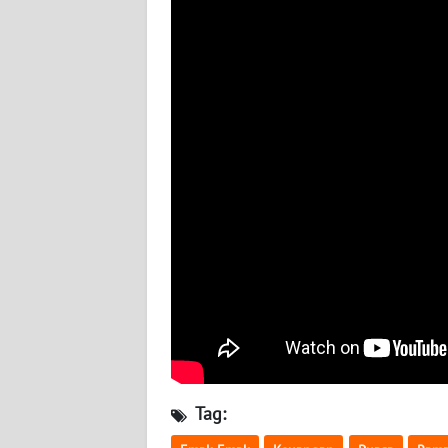
BABEL
WN
SUMBAR
WN
SUMSEL
WN
BENGKULU
WN
LAMPUNG
WN
JATENG
Tag:
WN