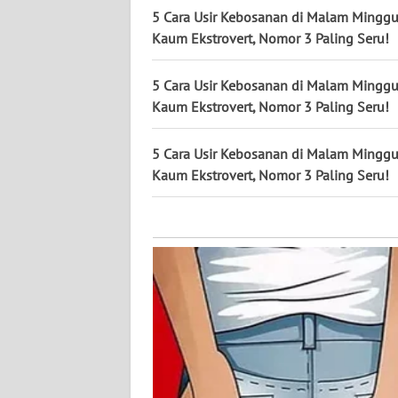
KALTARA
5 Cara Usir Kebosanan di Malam Mingg
Kaum Ekstrovert, Nomor 3 Paling Seru!
WN
KALSEL
5 Cara Usir Kebosanan di Malam Mingg
Kaum Ekstrovert, Nomor 3 Paling Seru!
WN
KALTIM
5 Cara Usir Kebosanan di Malam Mingg
Kaum Ekstrovert, Nomor 3 Paling Seru!
WN
SULSEL
WN
GORONTALO
WN
SULUT
WN
MALUKU