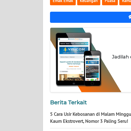
Emak Emak
Keuangan
Puasa
Ram
NUSANTARA
WN
JOGJA
WN
JATIM
Jadilah
WN
BALI
WN
KALBAR
Berita Terkait
WN
KALTENG
5 Cara Usir Kebosanan di Malam Mingg
Kaum Ekstrovert, Nomor 3 Paling Seru!
WN