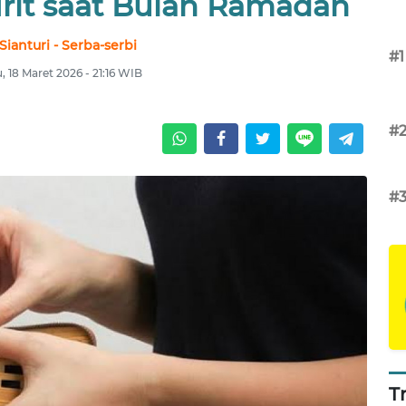
Irit saat Bulan Ramadan
Sianturi - Serba-serbi
#1
, 18 Maret 2026 - 21:16 WIB
#
#
T