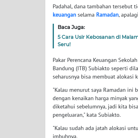
Padahal, dana tambahan tersebut ti
keuangan
selama
Ramadan
, apala
WN
NTT
Baca Juga:
5 Cara Usir Kebosanan di Mala
WN
Seru!
KEPRI
Pakar Perencana Keuangan Sekolah 
WN
PAPUA
Bandung (ITB) Subiakto seperti di
seharusnya bisa membuat alokasi 
WN
"Kalau menurut saya Ramadan ini b
PAPUA
BARAT
dengan kenaikan harga minyak yang
diketahui sebelumnya, jadi kita b
WN
pengeluaran," kata Subiakto.
RIAU
"Kalau sudah ada jatah alokasi un
imbuhnya.
WN