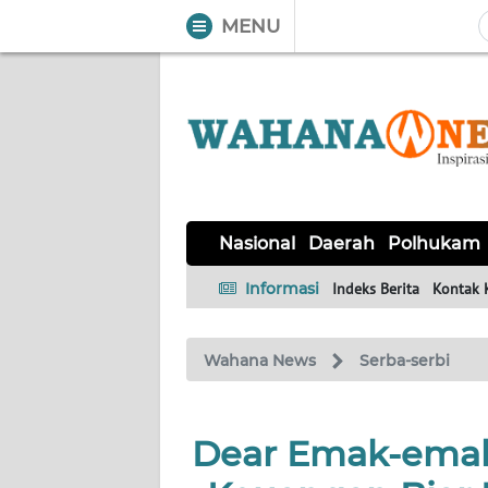
MENU
WAHANA
Tutup
TV
NASIONAL
DAERAH
POLHUKAM
KRIMINAL
EKUIN
SAINS-
KESEHATAN
INTERNASIONAL
Nasional
Daerah
Polhukam
TEKNO
Informasi
Indeks Berita
Kontak 
SERBA-
PENDIDIKAN
OLAHRAGA
OPINI
SERBI
Wahana News
Serba-serbi
EDITORIAL
Dear Emak-emak!
Informasi