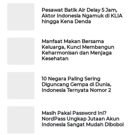
WAHANA
Pesawat Batik Air Delay 5 Jam,
DESA
Aktor Indonesia Ngamuk di KLIA
WISATA
hingga Kena Denda
LAPAK
WAHANA
Manfaat Makan Bersama
Keluarga, Kunci Membangun
Keharmonisan dan Menjaga
Wahana
Kesehatan
Network
KONSUMEN
10 Negara Paling Sering
Diguncang Gempa di Dunia,
LISTRIK
Indonesia Ternyata Nomor 2
MASYARAKAT
KELISTRIKAN
Masih Pakai Password Ini?
NordPass Ungkap Jutaan Akun
WALINKI
Indonesia Sangat Mudah Dibobol
ID