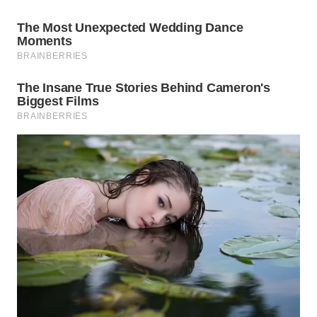
WN
INDRAMAYU
WN
KUNINGAN
WN
MAJALENGKA
WN
SUBANG
WN
SUKABUMI
WN
PURWAKARTA