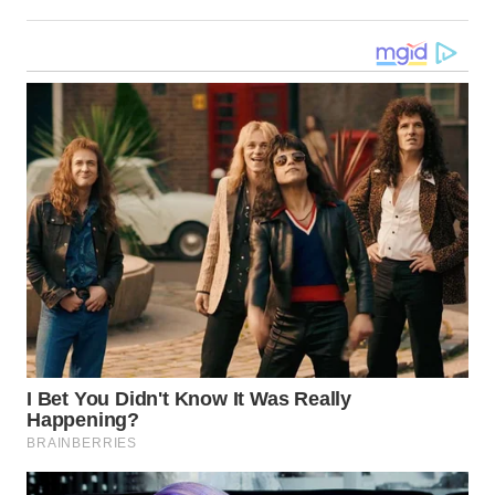
WN
MALUKU
WN
MALUT
WN
DAIRI
WN
DANAU
TOBA
WN
NIAS
WN
LANGKAT