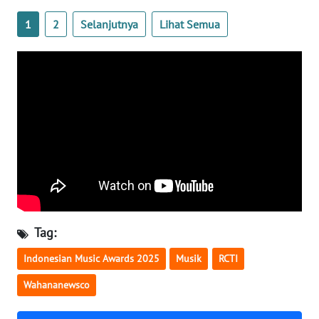
WN
1
2
Selanjutnya
Lihat Semua
BABEL
WN
SUMBAR
WN
SUMSEL
WN
BENGKULU
Tag:
WN
LAMPUNG
Indonesian Music Awards 2025
Musik
RCTI
WN
Wahananewsco
JATENG