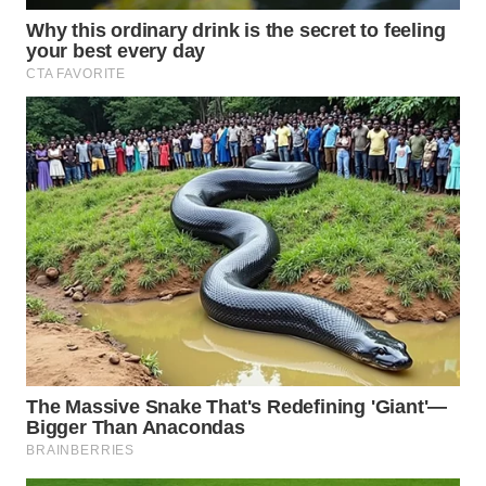
WN
PRIANGAN
TIMUR
WN
SEMARANG
WN
SOLO
WN
BOROBUDUR
WN
MADURA
WN
SURABAYA