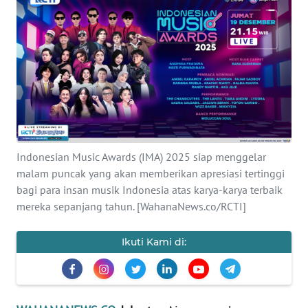
SAINS-TEKNO
KESEHATAN
INTERNASIONAL
SERBA-SERBI
Indonesian Music Awards (IMA) 2025 siap menggelar
PENDIDIKAN
malam puncak yang akan memberikan apresiasi tertinggi
bagi para insan musik Indonesia atas karya-karya terbaik
OLAHRAGA
mereka sepanjang tahun. [WahanaNews.co/RCTI]
OPINI
Ikuti Kami di:
EDITORIAL