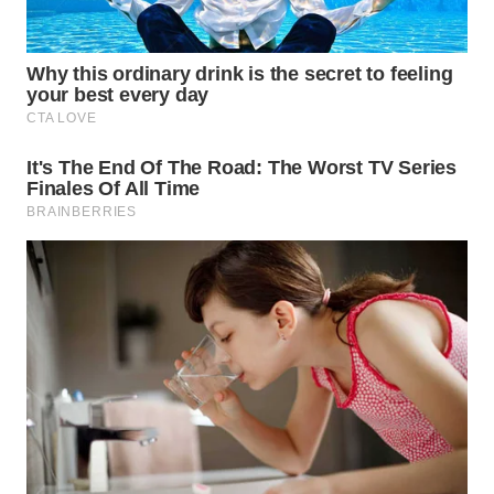
WN
BOGOR
WN
DEPOK
WN
TAPANULI
UTARA
WN
SAMOSIR
WN
PADANG
LAWAS