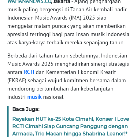
WAHANANEWS.CO
, Jakarta -
Ajang penghargaan
Informasi
musik paling bergengsi di Tanah Air kembali hadir.
INDEKS
Indonesian Music Awards (IMA) 2025 siap
BERITA
menggelar malam puncak yang akan memberikan
apresiasi tertinggi bagi para insan musik Indonesia
KONTAK
atas karya-karya terbaik mereka sepanjang tahun.
KAMI
Berbeda dari tahun-tahun sebelumnya, Indonesian
INFO
Music Awards 2025 menghadirkan sinergi strategis
IKLAN
antara
RCTI
dan Kementerian Ekonomi Kreatif
(EKRAF) sebagai wujud komitmen bersama dalam
TENTANG
mendorong pertumbuhan dan keberlanjutan
KAMI
industri
musik
nasional.
PEDOMAN
Baca Juga:
MEDIA
SIBER
Rayakan HUT ke-25 Kota Cimahi, Konser I Love
RCTI Cimahi Siap Guncang Panggung dengan
Armada, Trio Macan hingga Shabrina Leanor!*
REDAKSI