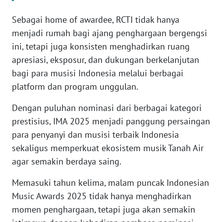
Sebagai home of awardee, RCTI tidak hanya
KARIR
menjadi rumah bagi ajang penghargaan bergengsi
ini, tetapi juga konsisten menghadirkan ruang
DISCLAIMER
apresiasi, eksposur, dan dukungan berkelanjutan
bagi para musisi Indonesia melalui berbagai
Wahana
News
platform dan program unggulan.
Regional
Dengan puluhan nominasi dari berbagai kategori
WN
prestisius, IMA 2025 menjadi panggung persaingan
SUMUT
para penyanyi dan musisi terbaik Indonesia
sekaligus memperkuat ekosistem musik Tanah Air
WN
agar semakin berdaya saing.
JAKARTA
Memasuki tahun kelima, malam puncak Indonesian
WN
Music Awards 2025 tidak hanya menghadirkan
JABAR
momen penghargaan, tetapi juga akan semakin