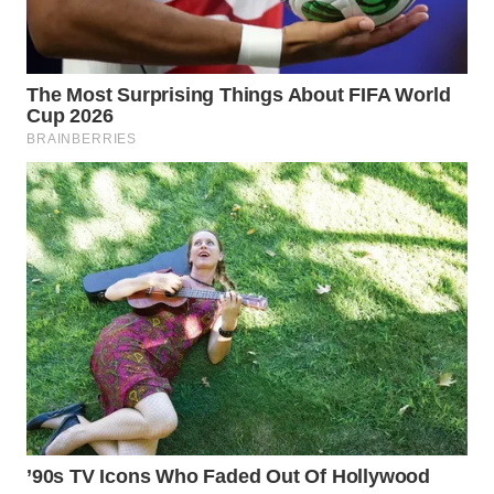
WAHANA
LISTRIK
WAHANA
TRAVEL
WAHANA
TV
WAHANANEWS
ID
WAHANANEWS
CO ID
WAHANANEWS
NET