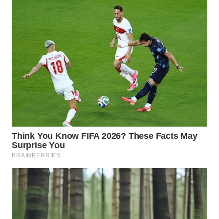
WN
NATUNA
WN
BINTAN
WN
MANDALIKA
WN
LIKUPANG
WN
LABUANBAJO
WN
BORNEO