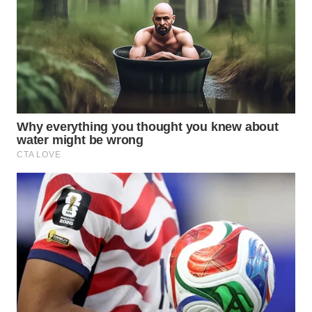
Wahana
Media
Group
WAHANA
NEWS
WAHANA
TANI
WAHANA
ADVOKAT
WAHANA
INFRASTRUKTUR
WAHANA
KONSUMEN