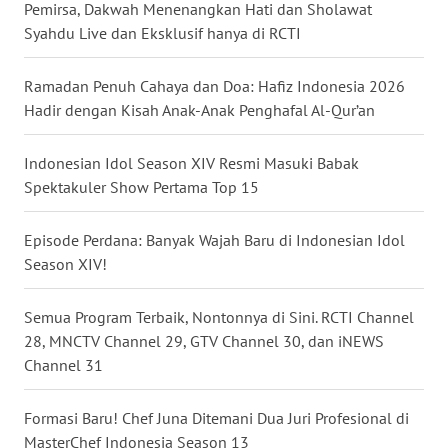
Pemirsa, Dakwah Menenangkan Hati dan Sholawat
WN
Syahdu Live dan Eksklusif hanya di RCTI
KALTARA
Ramadan Penuh Cahaya dan Doa: Hafiz Indonesia 2026
WN
Hadir dengan Kisah Anak-Anak Penghafal Al-Qur’an
KALSEL
Indonesian Idol Season XIV Resmi Masuki Babak
WN
Spektakuler Show Pertama Top 15
KALTIM
Episode Perdana: Banyak Wajah Baru di Indonesian Idol
WN
Season XIV!
SULSEL
Semua Program Terbaik, Nontonnya di Sini. RCTI Channel
WN
GORONTALO
28, MNCTV Channel 29, GTV Channel 30, dan iNEWS
Channel 31
WN
SULUT
Formasi Baru! Chef Juna Ditemani Dua Juri Profesional di
MasterChef Indonesia Season 13