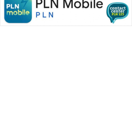
WAHANA MEDIA GROUP
|
|
|
WAHANA NEWS co
WAHANA TANI
WAHANA ADVOKAT
|
|
WAHANA INFRASTRUKTUR
WAHANA KONSUMEN
|
|
|
WAHANA LISTRIK
WAHANA TRAVEL
WAHANA TV
|
|
|
WAHANANEWS id
WAHANANEWS CO ID
WAHANANEWS NET
|
|
|
WAHANA SPORT ID
Wahana UMKM
Wahana Seleb