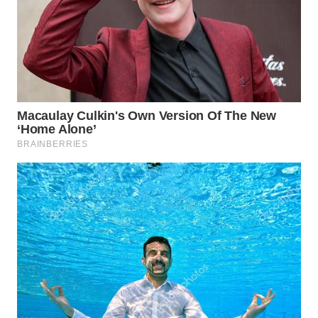
TAPANULI
TENGAH
WN DELI
SERDANG
WN
TEBING
TINGGI
WN
PAKPAK
WN
KARAWANG
WN
BEKASI