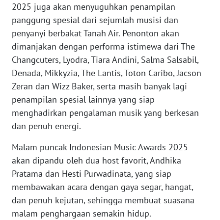
2025 juga akan menyuguhkan penampilan
WN
panggung spesial dari sejumlah musisi dan
SERAMBI
penyanyi berbakat Tanah Air. Penonton akan
dimanjakan dengan performa istimewa dari The
WN
Changcuters, Lyodra, Tiara Andini, Salma Salsabil,
JAMBI
Denada, Mikkyzia, The Lantis, Toton Caribo, Jacson
Zeran dan Wizz Baker, serta masih banyak lagi
WN
penampilan spesial lainnya yang siap
SULTRA
menghadirkan pengalaman musik yang berkesan
dan penuh energi.
WN
NTB
Malam puncak Indonesian Music Awards 2025
akan dipandu oleh dua host favorit, Andhika
WN
SULTENG
Pratama dan Hesti Purwadinata, yang siap
membawakan acara dengan gaya segar, hangat,
WN
dan penuh kejutan, sehingga membuat suasana
SULBAR
malam penghargaan semakin hidup.