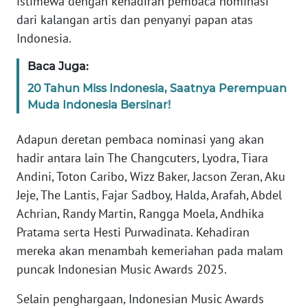
istimewa dengan kehadiran pembaca nominasi
WN
dari kalangan artis dan penyanyi papan atas
BANTEN
Indonesia.
WN
Baca Juga:
NTT
20 Tahun Miss Indonesia, Saatnya Perempuan
Muda Indonesia Bersinar!
WN
KEPRI
Adapun deretan pembaca nominasi yang akan
hadir antara lain The Changcuters, Lyodra, Tiara
WN
Andini, Toton Caribo, Wizz Baker, Jacson Zeran, Aku
PAPUA
Jeje, The Lantis, Fajar Sadboy, Halda, Arafah, Abdel
Achrian, Randy Martin, Rangga Moela, Andhika
WN
PAPUA
Pratama serta Hesti Purwadinata. Kehadiran
BARAT
mereka akan menambah kemeriahan pada malam
puncak Indonesian Music Awards 2025.
WN
RIAU
Selain penghargaan, Indonesian Music Awards