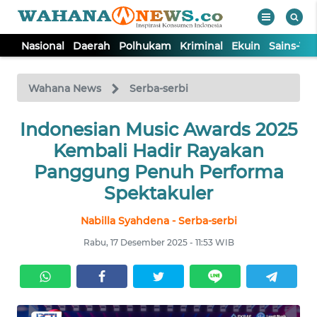
Nasional
Daerah
Polhukam
Kriminal
Ekuin
Sains-Te
WAHANA
Tutup
TV
Wahana News
Serba-serbi
Indonesian Music Awards 2025
NASIONAL
Kembali Hadir Rayakan
DAERAH
Panggung Penuh Performa
Spektakuler
POLHUKAM
Nabilla Syahdena - Serba-serbi
Rabu, 17 Desember 2025 - 11:53 WIB
KRIMINAL
EKUIN