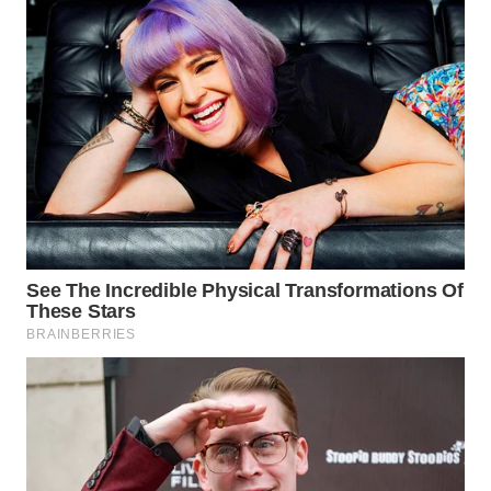
WN
TAPANULI
SELATAN
WN
TANJUNG
LESUNG
WN
KARO
WN
SIMALUNGUN
WN
LABUHANBATU
WN