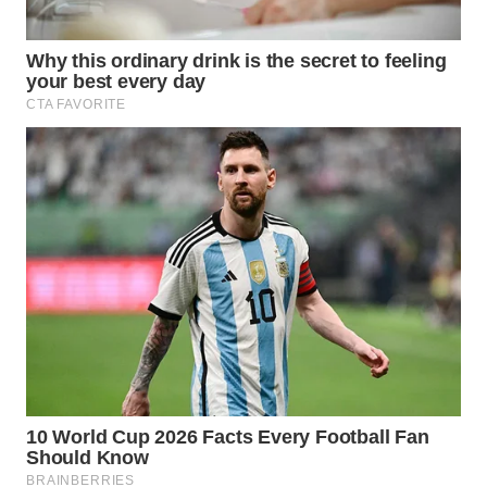
WN
SUMEDANG
WN
CIANJUR
WN
KEPULAUAN
SERIBU
WN
TANGERANG
WN
BINJAI
WN
CIREBON