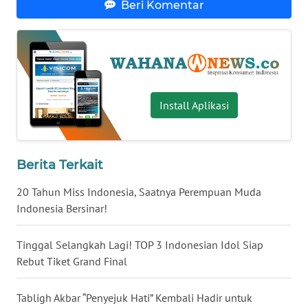
Beri Komentar
WN
NUSANTARA
WN
JOGJA
Install Aplikasi
WN
JATIM
Berita Terkait
WN
BALI
20 Tahun Miss Indonesia, Saatnya Perempuan Muda
Indonesia Bersinar!
WN
KALBAR
Tinggal Selangkah Lagi! TOP 3 Indonesian Idol Siap
Rebut Tiket Grand Final
WN
KALTENG
Tabligh Akbar “Penyejuk Hati” Kembali Hadir untuk