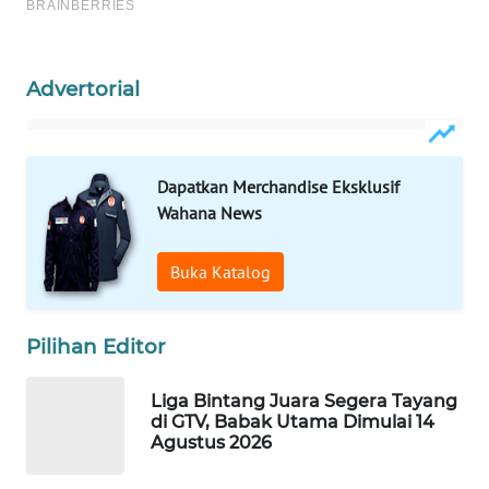
WAHANA
SPORT
Advertorial
WAHANA
UMKM
Dapatkan Merchandise Eksklusif
WAHANA
SELEB
Wahana News
WAHANA
Buka Katalog
PERSONA
Pilihan Editor
WAHANA
OTOMOTIF
Liga Bintang Juara Segera Tayang
di GTV, Babak Utama Dimulai 14
WAHANA
Agustus 2026
HEALTH