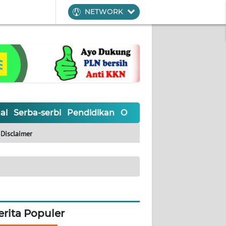
NETWORK
al
Serba-serbi
Pendidikan
Olahraga
Opini
Editoria
Disclaimer
erita Populer