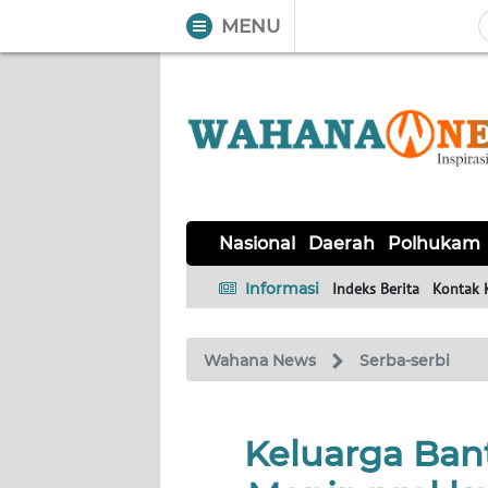
MENU
WAHANA
Tutup
TV
NASIONAL
DAERAH
POLHUKAM
KRIMINAL
EKUIN
SAINS-
KESEHATAN
INTERNASIONAL
Nasional
Daerah
Polhukam
TEKNO
Informasi
Indeks Berita
Kontak 
SERBA-
PENDIDIKAN
OLAHRAGA
OPINI
SERBI
Wahana News
Serba-serbi
EDITORIAL
Keluarga Ban
Informasi