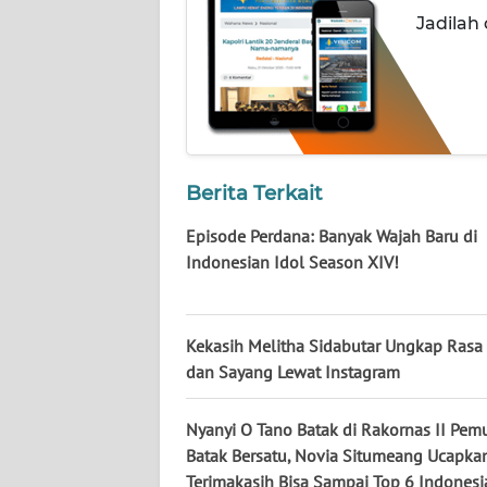
NUSANTARA
Jadilah
WN
JOGJA
WN
JATIM
Berita Terkait
WN
Episode Perdana: Banyak Wajah Baru di
BALI
Indonesian Idol Season XIV!
WN
KALBAR
Kekasih Melitha Sidabutar Ungkap Rasa
dan Sayang Lewat Instagram
WN
KALTENG
Nyanyi O Tano Batak di Rakornas II Pem
Batak Bersatu, Novia Situmeang Ucapka
WN
Terimakasih Bisa Sampai Top 6 Indonesi