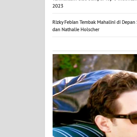
KALTARA
2023
WN
Rizky Febian Tembak Mahalini di Depan 
KALSEL
dan Nathalie Holscher
WN
KALTIM
WN
SULSEL
WN
GORONTALO
WN
SULUT
WN
MALUKU