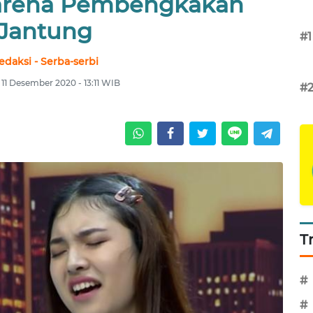
arena Pembengkakan
Jantung
#1
edaksi - Serba-serbi
11 Desember 2020 - 13:11 WIB
#
T
#
#