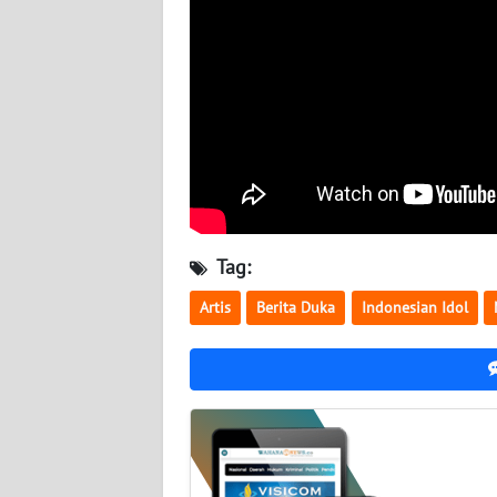
BABEL
WN
SUMBAR
WN
SUMSEL
WN
BENGKULU
Tag:
Artis
Berita Duka
Indonesian Idol
WN
LAMPUNG
WN
JATENG
WN