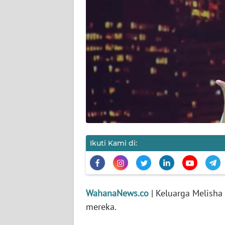
KARIR
DISCLAIMER
Wahana
News
Regional
WN
SUMUT
WN
Ikuti Kami di:
JAKARTA
WN
JABAR
WahanaNews.co
| Keluarga Melisha
mereka.
WN
BANTEN