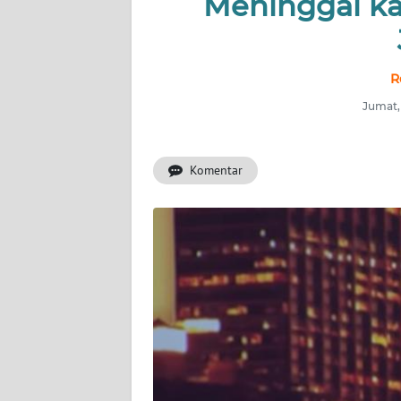
Meninggal k
INDEKS
BERITA
KONTAK
R
KAMI
Jumat, 
INFO
IKLAN
Komentar
TENTANG
KAMI
PEDOMAN
MEDIA
SIBER
REDAKSI