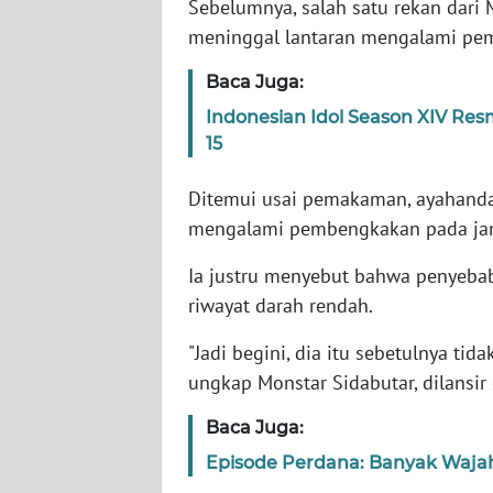
Sebelumnya, salah satu rekan dari
meninggal lantaran mengalami pe
WN
NTT
Baca Juga:
Indonesian Idol Season XIV Re
WN
15
KEPRI
Ditemui usai pemakaman, ayahanda
WN
mengalami pembengkakan pada ja
PAPUA
Ia justru menyebut bahwa penyebab
WN
riwayat darah rendah.
PAPUA
BARAT
"Jadi begini, dia itu sebetulnya tid
ungkap Monstar Sidabutar, dilansir 
WN
Baca Juga:
RIAU
Episode Perdana: Banyak Wajah 
WN