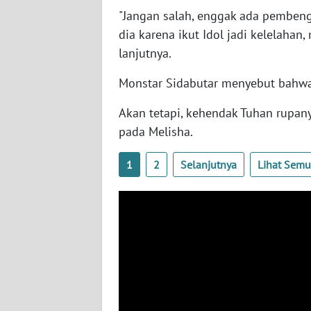
SERAMBI
"Jangan salah, enggak ada pemben
dia karena ikut Idol jadi kelelahan
WN
lanjutnya.
JAMBI
Monstar Sidabutar menyebut bahwa 
WN
Akan tetapi, kehendak Tuhan rupan
SULTRA
pada Melisha.
WN
1
2
Selanjutnya
Lihat Sem
NTB
WN
SULTENG
WN
SULBAR
WN