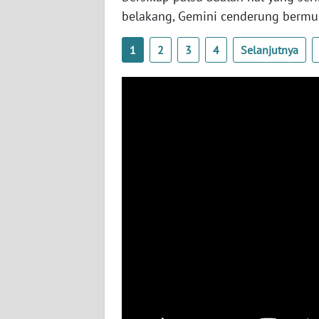
SERAMBI
belakang, Gemini cenderung bermu
WN
1
2
3
4
Selanjutnya
JAMBI
WN
SULTRA
WN
NTB
WN
SULTENG
WN
SULBAR
WN