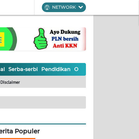
NETWORK
al
Serba-serbi
Pendidikan
Olahraga
Opini
Editoria
Disclaimer
erita Populer