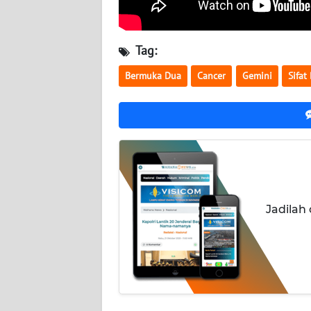
BABEL
WN
Tag:
SUMBAR
Bermuka Dua
Cancer
Gemini
Sifat
WN
SUMSEL
WN
BENGKULU
WN
Jadilah
LAMPUNG
WN
JATENG
WN