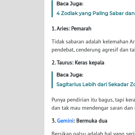
Baca Juga:
4 Zodiak yang Paling Sabar da
WN
NTT
1. Aries: Pemarah
WN
Tidak sabaran adalah kelemahan Ari
KEPRI
pendebat, cenderung agresif dan ta
WN
2. Taurus: Keras kepala
PAPUA
Baca Juga:
WN
Sagitarius Lebih dari Sekadar 
PAPUA
BARAT
Punya pendirian itu bagus, tapi ker
dan tak mau mendengar saran dan 
WN
RIAU
3.
Gemini
: Bermuka dua
Bersikap palsu adalah hal yang ser
WN