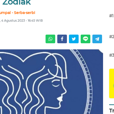
Zodiak
umpal - Serba-serbi
#1
 4 Agustus 2023 - 16:45 WIB
#
#
T