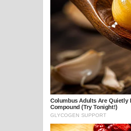
KALTARA
WN
KALSEL
WN
KALTIM
WN
SULSEL
WN
GORONTALO
WN
SULUT
WN
MALUKU