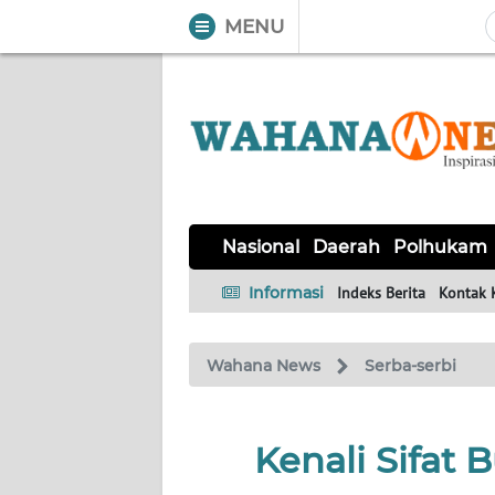
MENU
WAHANA
Tutup
TV
NASIONAL
DAERAH
POLHUKAM
KRIMINAL
EKUIN
SAINS-
KESEHATAN
INTERNASIONAL
Nasional
Daerah
Polhukam
TEKNO
Informasi
Indeks Berita
Kontak 
SERBA-
PENDIDIKAN
OLAHRAGA
OPINI
SERBI
Wahana News
Serba-serbi
EDITORIAL
Kenali Sifat
Informasi