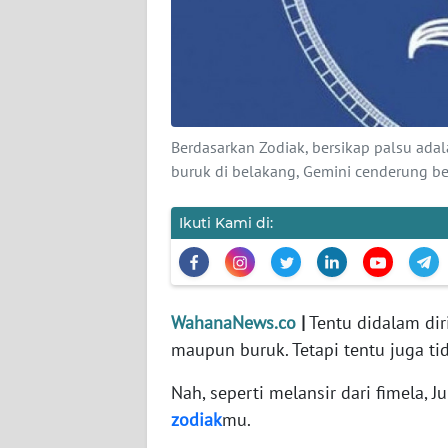
KARIR
DISCLAIMER
Wahana
News
Berdasarkan Zodiak, bersikap palsu adal
Regional
buruk di belakang, Gemini cenderung ber
WN
Ikuti Kami di:
SUMUT
WN
JAKARTA
WahanaNews.co
|
Tentu didalam diri
maupun buruk. Tetapi tentu juga ti
WN
JABAR
Nah, seperti melansir dari fimela,
zodiak
mu.
WN
BANTEN