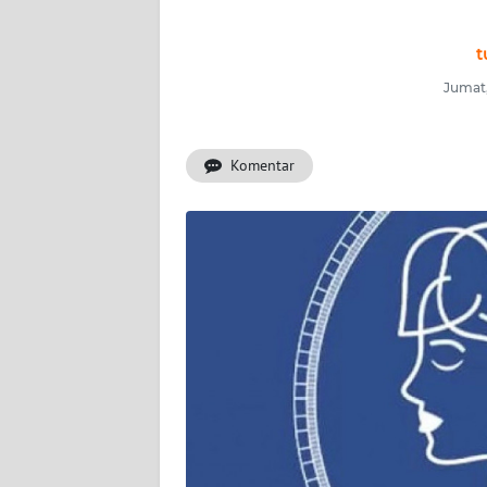
INDEKS
BERITA
t
Jumat,
KONTAK
KAMI
Komentar
INFO
IKLAN
TENTANG
KAMI
PEDOMAN
MEDIA
SIBER
REDAKSI