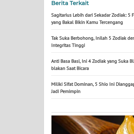
NUSANTARA
Berita Terkait
Sagitarius Lebih dari Sekadar Zodiak: 5 
WN
yang Bakal Bikin Kamu Tercengang
JOGJA
Tak Suka Berbohong, Inilah 5 Zodiak d
WN
Integritas Tinggi
JATIM
Anti Basa Basi, Ini 4 Zodiak yang Suka Bl
WN
blakan Saat Bicara
BALI
Miliki Sifat Dominan, 5 Shio Ini Diangga
WN
KALBAR
Jadi Pemimpin
WN
KALTENG
WN