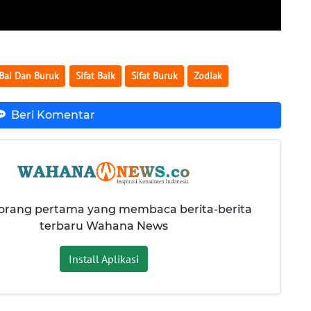
 Bai Dan Buruk
Sifat Baik
Sifat Buruk
Zodiak
Beri Komentar
 orang pertama yang membaca berita-berita
terbaru Wahana News
Install Aplikasi