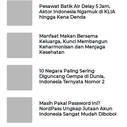
Pesawat Batik Air Delay 5 Jam,
WAHANA
Aktor Indonesia Ngamuk di KLIA
LISTRIK
hingga Kena Denda
WAHANA
TRAVEL
Manfaat Makan Bersama
Keluarga, Kunci Membangun
Keharmonisan dan Menjaga
WAHANA
Kesehatan
TV
10 Negara Paling Sering
WAHANANEWS
Diguncang Gempa di Dunia,
ID
Indonesia Ternyata Nomor 2
WAHANANEWS
CO ID
Masih Pakai Password Ini?
NordPass Ungkap Jutaan Akun
WAHANANEWS
Indonesia Sangat Mudah Dibobol
NET