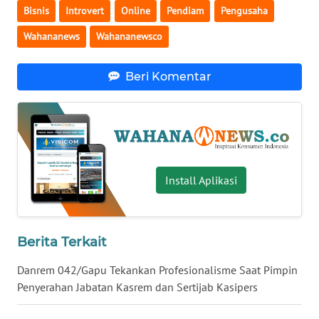
Bisnis
Introvert
Online
Pendiam
Pengusaha
WN
Wahananews
Wahananewsco
SERAMBI
WN
Beri Komentar
JAMBI
WN
SULTRA
Install Aplikasi
WN
NTB
WN
Berita Terkait
SULTENG
Danrem 042/Gapu Tekankan Profesionalisme Saat Pimpin
Penyerahan Jabatan Kasrem dan Sertijab Kasipers
WN
SULBAR