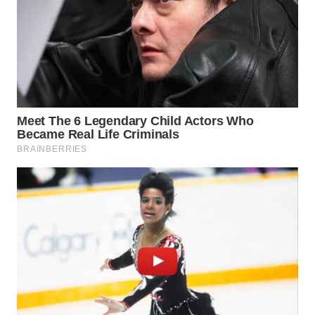
WN
MALUKU
WN
MALUT
WN
DAIRI
WN
DANAU
TOBA
WN
NIAS
WN
LANGKAT