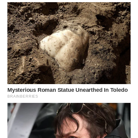
WN
KALTARA
WN
KALSEL
WN
KALTIM
WN
SULSEL
WN
GORONTALO
WN
SULUT