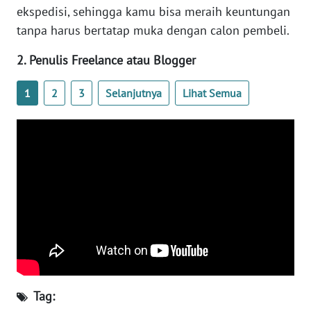
ekspedisi, sehingga kamu bisa meraih keuntungan
WN
BANTEN
tanpa harus bertatap muka dengan calon pembeli.
2. Penulis Freelance atau Blogger
WN
NTT
1
2
3
Selanjutnya
Lihat Semua
WN
KEPRI
WN
PAPUA
WN
PAPUA
BARAT
WN
Tag:
RIAU