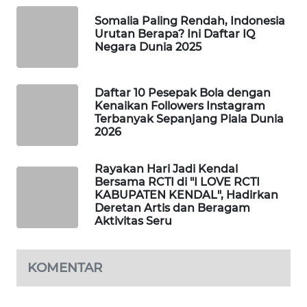
WAHANA
Somalia Paling Rendah, Indonesia
SPORT
Urutan Berapa? Ini Daftar IQ
Negara Dunia 2025
WAHANA
UMKM
Daftar 10 Pesepak Bola dengan
Kenaikan Followers Instagram
Terbanyak Sepanjang Piala Dunia
WAHANA
2026
SELEB
Rayakan Hari Jadi Kendal
WAHANA
Bersama RCTI di "I LOVE RCTI
PERSONA
KABUPATEN KENDAL", Hadirkan
Deretan Artis dan Beragam
WAHANA
Aktivitas Seru
OTOMOTIF
KOMENTAR
WAHANA
HEALTH