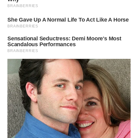
TAPANULI
TENGAH
WN DELI
SERDANG
WN
TEBING
TINGGI
WN
PAKPAK
WN
KARAWANG
WN
BEKASI