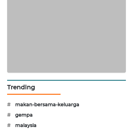
MAWAKA
ID
MARTABAT
NET
PLN
WATCH
MKLI
Trending
LPKKI
#
makan-bersama-keluarga
LKKI
#
gempa
KOPEKLIN
#
malaysia