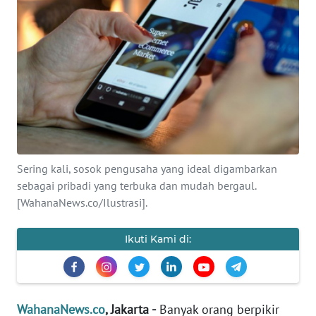
SAINS-TEKNO
KESEHATAN
INTERNASIONAL
SERBA-SERBI
PENDIDIKAN
Sering kali, sosok pengusaha yang ideal digambarkan
sebagai pribadi yang terbuka dan mudah bergaul.
[WahanaNews.co/Ilustrasi].
OLAHRAGA
Ikuti Kami di:
OPINI
EDITORIAL
WahanaNews.co
, Jakarta -
Banyak orang berpikir