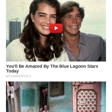
WN
SUMEDANG
WN
CIANJUR
WN
KEPULAUAN
SERIBU
WN
TANGERANG
WN
BINJAI
WN
CIREBON