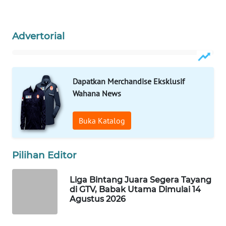
Wahana
Media
Group
Advertorial
WAHANA
NEWS
Dapatkan Merchandise Eksklusif
WAHANA
Wahana News
TANI
Buka Katalog
WAHANA
ADVOKAT
Pilihan Editor
WAHANA
INFRASTRUKTUR
Liga Bintang Juara Segera Tayang
di GTV, Babak Utama Dimulai 14
Agustus 2026
WAHANA
KONSUMEN