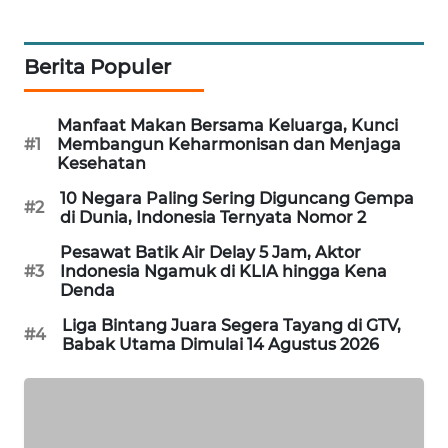
WAHANA
DESA
WISATA
Berita Populer
LAPAK
Manfaat Makan Bersama Keluarga, Kunci
WAHANA
#1
Membangun Keharmonisan dan Menjaga
Kesehatan
Wahana
10 Negara Paling Sering Diguncang Gempa
Network
#2
di Dunia, Indonesia Ternyata Nomor 2
Pesawat Batik Air Delay 5 Jam, Aktor
KONSUMEN
#3
Indonesia Ngamuk di KLIA hingga Kena
LISTRIK
Denda
Liga Bintang Juara Segera Tayang di GTV,
MASYARAKAT
#4
Babak Utama Dimulai 14 Agustus 2026
KELISTRIKAN
WALINKI
ID