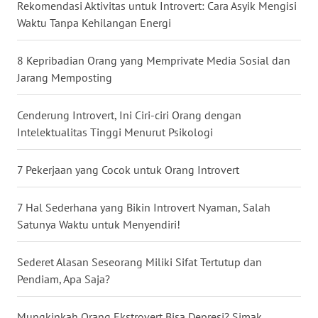
Rekomendasi Aktivitas untuk Introvert: Cara Asyik Mengisi
WN
Waktu Tanpa Kehilangan Energi
BABEL
8 Kepribadian Orang yang Memprivate Media Sosial dan
WN
Jarang Memposting
SUMBAR
Cenderung Introvert, Ini Ciri-ciri Orang dengan
WN
Intelektualitas Tinggi Menurut Psikologi
SUMSEL
7 Pekerjaan yang Cocok untuk Orang Introvert
WN
BENGKULU
7 Hal Sederhana yang Bikin Introvert Nyaman, Salah
Satunya Waktu untuk Menyendiri!
WN
LAMPUNG
Sederet Alasan Seseorang Miliki Sifat Tertutup dan
Pendiam, Apa Saja?
WN
JATENG
Mungkinkah Orang Ekstrovert Bisa Depresi? Simak