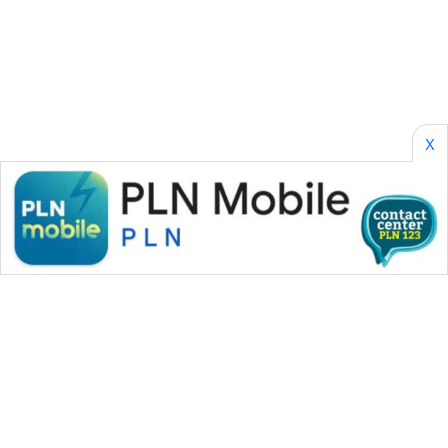
SONYA
ASA
NEWS
X