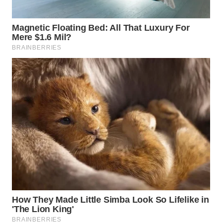
WN
NATUNA
WN
BINTAN
WN
MANDALIKA
WN
LIKUPANG
WN
LABUANBAJO
WN
BORNEO