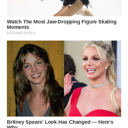
WN
TAPANULI
SELATAN
WN
TANJUNG
LESUNG
WN
KARO
WN
SIMALUNGUN
WN
LABUHANBATU
WN