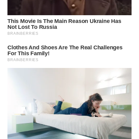
WN
PRIANGAN
TIMUR
WN
SEMARANG
WN
SOLO
WN
BOROBUDUR
WN
MADURA
WN
SURABAYA