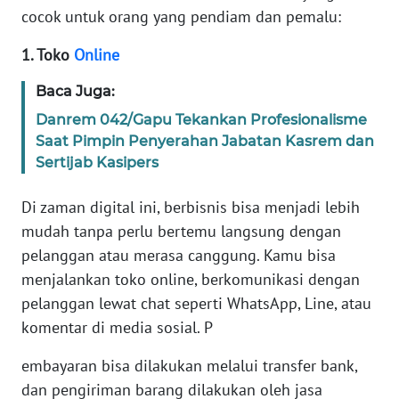
cocok untuk orang yang pendiam dan pemalu:
KARIR
1. Toko
Online
DISCLAIMER
Baca Juga:
Danrem 042/Gapu Tekankan Profesionalisme
Wahana
Saat Pimpin Penyerahan Jabatan Kasrem dan
News
Sertijab Kasipers
Regional
Di zaman digital ini, berbisnis bisa menjadi lebih
WN
mudah tanpa perlu bertemu langsung dengan
SUMUT
pelanggan atau merasa canggung. Kamu bisa
menjalankan toko online, berkomunikasi dengan
WN
JAKARTA
pelanggan lewat chat seperti WhatsApp, Line, atau
komentar di media sosial. P
WN
embayaran bisa dilakukan melalui transfer bank,
JABAR
dan pengiriman barang dilakukan oleh jasa