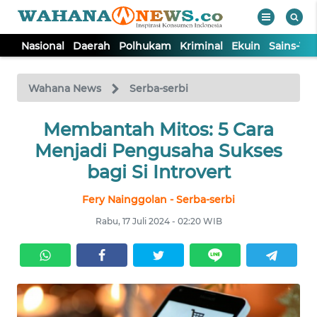
Nasional
Daerah
Polhukam
Kriminal
Ekuin
Sains-Te
WAHANA
Tutup
TV
Wahana News
Serba-serbi
NASIONAL
Membantah Mitos: 5 Cara
Menjadi Pengusaha Sukses
DAERAH
bagi Si Introvert
Fery Nainggolan - Serba-serbi
POLHUKAM
Rabu, 17 Juli 2024 - 02:20 WIB
KRIMINAL
EKUIN