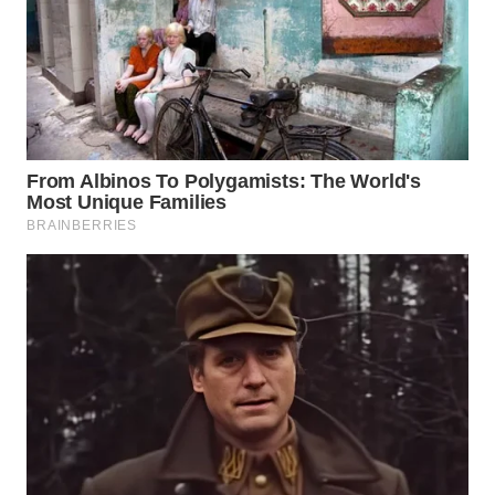
WN
INDRAMAYU
WN
KUNINGAN
WN
MAJALENGKA
WN
SUBANG
WN
SUKABUMI
WN
PURWAKARTA