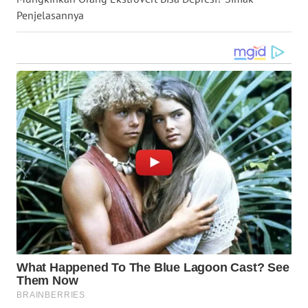
Penjelasannya
WN
NUSANTARA
WN
JOGJA
WN
JATIM
WN
BALI
WN
KALBAR
WN
KALTENG