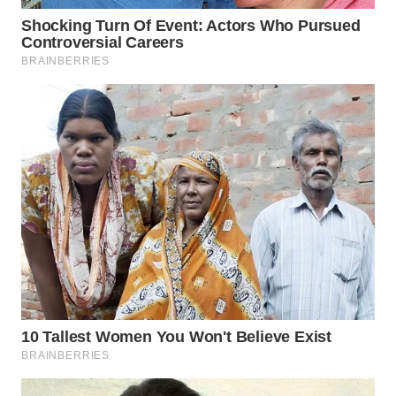
WN
BOGOR
WN
DEPOK
WN
TAPANULI
UTARA
WN
SAMOSIR
WN
PADANG
LAWAS