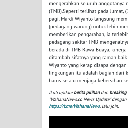
mengerahkan seluruh anggotanya m
(TMB).Seperti terlihat pada Jumat, 
WN
pagi, Mardi Wiyanto langsung mem
NTT
(pedagang warung) untuk lebih me
memberikan pengarahan, ia terleb
WN
pedagang sekitar TMB mengenalnya
KEPRI
berada di TMB Rawa Buaya, kinerja K
WN
ditambah sifatnya yang ramah bai
PAPUA
Wiyanto yang kerap disapa dengan 
lingkungan itu adalah bagian dari k
WN
harus selalu menjaga kebersihan s
PAPUA
BARAT
Ikuti update
berita pilihan
dan
breaking
"WahanaNews.co News Update" dengan ins
WN
https://t.me/WahanaNews
, lalu join.
RIAU
WN