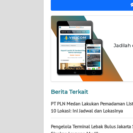
BABEL
WN
SUMBAR
WN
Jadilah
SUMSEL
WN
BENGKULU
WN
LAMPUNG
Berita Terkait
PT PLN Medan Lakukan Pemadaman Listr
WN
10 Lokasi: Ini Jadwal dan Lokasinya
JATENG
Pengelola Terminal Lebak Bulus Jakarta 
WN