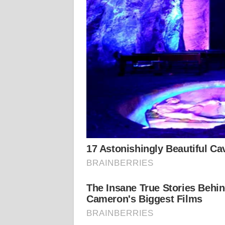
KALTARA
WN
KALSEL
WN
KALTIM
WN
SULSEL
WN
GORONTALO
WN
SULUT
WN
MALUKU