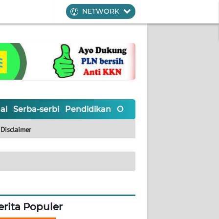
NETWORK
al
Serba-serbi
Pendidikan
Olahraga
Opini
Editoria
Disclaimer
erita Populer