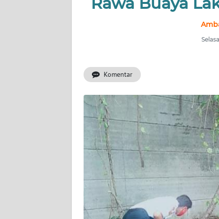
Rawa Buaya Lak
INDEKS
BERITA
Ambar
Selasa
KONTAK
KAMI
Komentar
INFO
IKLAN
TENTANG
KAMI
PEDOMAN
MEDIA
SIBER
REDAKSI