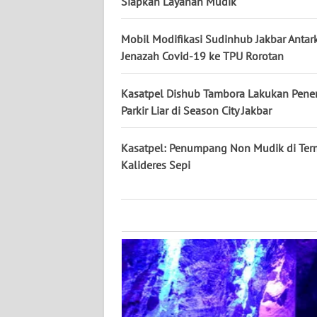
Siapkan Layanan Mudik
NUSANTARA
Mobil Modifikasi Sudinhub Jakbar Antar
WN
Jenazah Covid-19 ke TPU Rorotan
JOGJA
Kasatpel Dishub Tambora Lakukan Pener
WN
JATIM
Parkir Liar di Season City Jakbar
WN
Kasatpel: Penumpang Non Mudik di Ter
BALI
Kalideres Sepi
WN
KALBAR
WN
KALTENG
WN