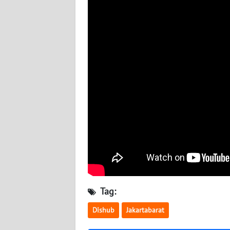
SERAMBI
WN
JAMBI
WN
SULTRA
WN
NTB
WN
SULTENG
WN
Tag:
SULBAR
Dishub
Jakartabarat
WN