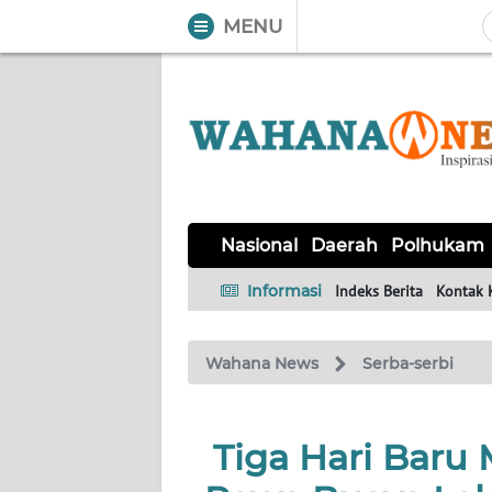
MENU
WAHANA
Tutup
TV
NASIONAL
DAERAH
POLHUKAM
KRIMINAL
EKUIN
SAINS-
KESEHATAN
INTERNASIONAL
Nasional
Daerah
Polhukam
TEKNO
Informasi
Indeks Berita
Kontak 
SERBA-
PENDIDIKAN
OLAHRAGA
OPINI
SERBI
Wahana News
Serba-serbi
EDITORIAL
Tiga Hari Baru
Informasi