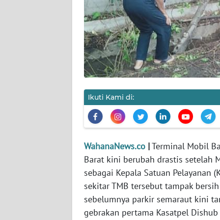
KARIR
DISCLAIMER
Wahana
News
Regional
Ikuti Kami di:
WN
SUMUT
WN
WahanaNews.co
|
Terminal Mobil B
JAKARTA
Barat kini berubah drastis setelah
sebagai Kepala Satuan Pelayanan (
WN
JABAR
sekitar TMB tersebut tampak bersih
sebelumnya parkir semaraut kini ta
WN
gebrakan pertama Kasatpel Dishub
BANTEN