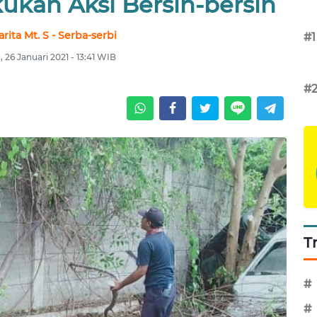
ukan Aksi Bersih-bersih
ita Mt. S - Serba-serbi
#1
, 26 Januari 2021 - 13:41 WIB
#
T
#
#