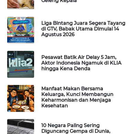
Geleng Kepala
WAHANA
SPORT
Liga Bintang Juara Segera Tayang
di GTV, Babak Utama Dimulai 14
WAHANA
Agustus 2026
UMKM
WAHANA
Pesawat Batik Air Delay 5 Jam,
SELEB
Aktor Indonesia Ngamuk di KLIA
hingga Kena Denda
WAHANA
PERSONA
Manfaat Makan Bersama
Keluarga, Kunci Membangun
WAHANA
Keharmonisan dan Menjaga
OTOMOTIF
Kesehatan
WAHANA
HEALTH
10 Negara Paling Sering
Diguncang Gempa di Dunia,