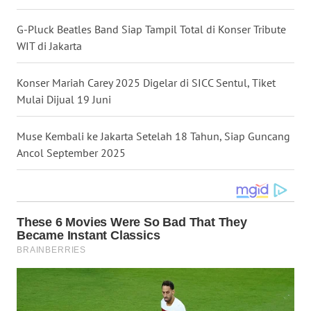
WN
G-Pluck Beatles Band Siap Tampil Total di Konser Tribute
NUSANTARA
WIT di Jakarta
WN
Konser Mariah Carey 2025 Digelar di SICC Sentul, Tiket
JOGJA
Mulai Dijual 19 Juni
WN
JATIM
Muse Kembali ke Jakarta Setelah 18 Tahun, Siap Guncang
Ancol September 2025
WN
BALI
WN
KALBAR
WN
KALTENG