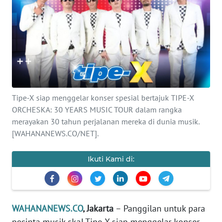
SAINS-TEKNO
KESEHATAN
INTERNASIONAL
SERBA-SERBI
Tipe-X siap menggelar konser spesial bertajuk TIPE-X
ORCHESKA: 30 YEARS MUSIC TOUR dalam rangka
PENDIDIKAN
merayakan 30 tahun perjalanan mereka di dunia musik.
[WAHANANEWS.CO/NET].
OLAHRAGA
Ikuti Kami di:
OPINI
EDITORIAL
WAHANANEWS.CO
, Jakarta
– Panggilan untuk para
pecinta musik ska! Tipe-X siap menggelar konser