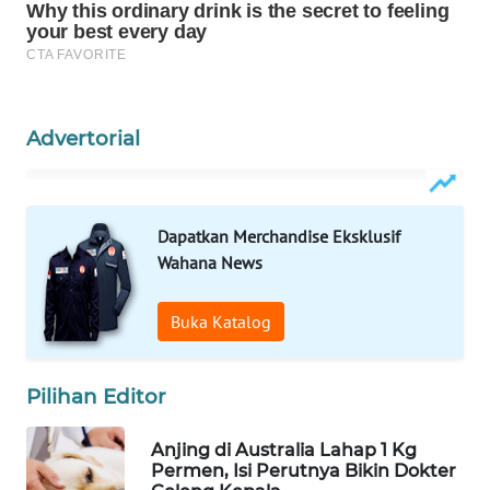
WAHANA
LISTRIK
WAHANA
Advertorial
TRAVEL
WAHANA
TV
Dapatkan Merchandise Eksklusif
Wahana News
WAHANANEWS
ID
Buka Katalog
WAHANANEWS
CO ID
Pilihan Editor
WAHANANEWS
Anjing di Australia Lahap 1 Kg
NET
Permen, Isi Perutnya Bikin Dokter