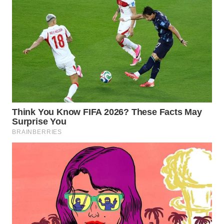
WN
KALTARA
WN
KALSEL
WN
KALTIM
WN
SULSEL
WN
GORONTALO
WN
SULUT