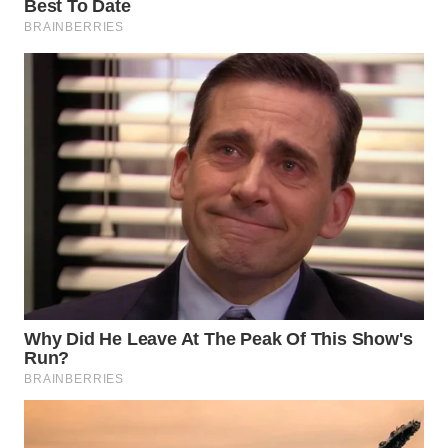
WN
INDRAMAYU
WN
KUNINGAN
WN
MAJALENGKA
WN
SUBANG
WN
SUKABUMI
WN
PURWAKARTA