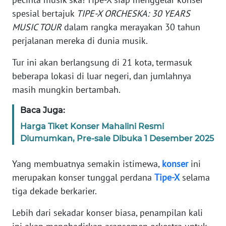
Informasi
spesial bertajuk
TIPE-X ORCHESKA: 30 YEARS
INDEKS
MUSIC TOUR
dalam rangka merayakan 30 tahun
BERITA
perjalanan mereka di dunia musik.
Tur ini akan berlangsung di 21 kota, termasuk
KONTAK
KAMI
beberapa lokasi di luar negeri, dan jumlahnya
masih mungkin bertambah.
INFO
Baca Juga:
IKLAN
Harga Tiket Konser Mahalini Resmi
TENTANG
Diumumkan, Pre-sale Dibuka 1 Desember 2025
KAMI
Yang membuatnya semakin istimewa,
konser
ini
PEDOMAN
merupakan konser tunggal perdana
Tipe-X
selama
MEDIA
tiga dekade berkarier.
SIBER
Lebih dari sekadar konser biasa, penampilan kali
REDAKSI