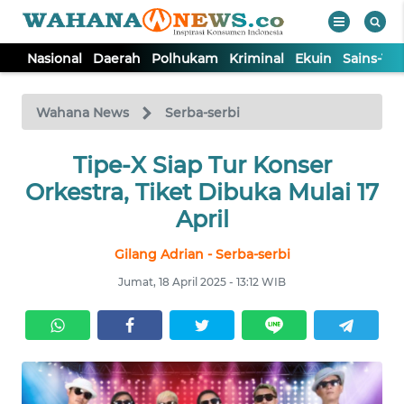
Nasional
Daerah
Polhukam
Kriminal
Ekuin
Sains-Te
WAHANA
Tutup
TV
Wahana News
Serba-serbi
NASIONAL
Tipe-X Siap Tur Konser
Orkestra, Tiket Dibuka Mulai 17
DAERAH
April
Gilang Adrian - Serba-serbi
POLHUKAM
Jumat, 18 April 2025 - 13:12 WIB
KRIMINAL
EKUIN