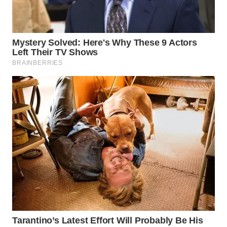
WN
SUMEDANG
WN
CIANJUR
WN
KEPULAUAN
SERIBU
WN
TANGERANG
WN
BINJAI
WN
CIREBON