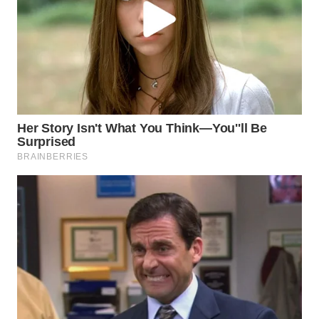
WN
BOGOR
WN
DEPOK
WN
TAPANULI
UTARA
WN
SAMOSIR
WN
PADANG
LAWAS