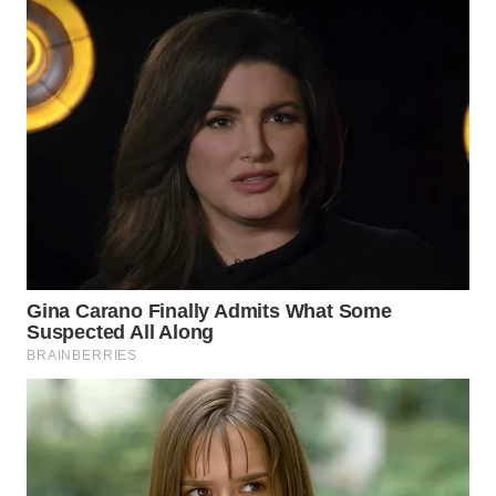
TAPANULI
TENGAH
WN DELI
SERDANG
WN
TEBING
TINGGI
WN
PAKPAK
WN
KARAWANG
WN
BEKASI