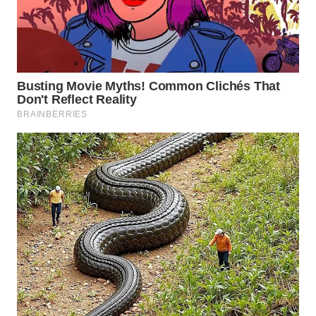
WN
MALUKU
WN
MALUT
WN
DAIRI
WN
DANAU
TOBA
WN
NIAS
WN
LANGKAT