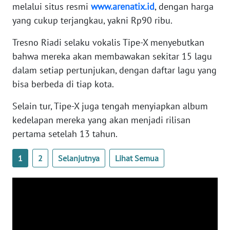
melalui situs resmi
www.arenatix.id
, dengan harga
WN
BANTEN
yang cukup terjangkau, yakni Rp90 ribu.
Tresno Riadi selaku vokalis Tipe-X menyebutkan
WN
bahwa mereka akan membawakan sekitar 15 lagu
NTT
dalam setiap pertunjukan, dengan daftar lagu yang
bisa berbeda di tiap kota.
WN
KEPRI
Selain tur, Tipe-X juga tengah menyiapkan album
kedelapan mereka yang akan menjadi rilisan
WN
pertama setelah 13 tahun.
PAPUA
1
2
Selanjutnya
Lihat Semua
WN
PAPUA
BARAT
WN
RIAU