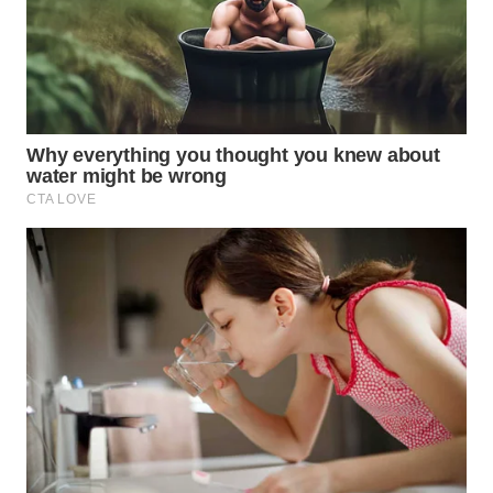
WN
NATUNA
WN
BINTAN
WN
MANDALIKA
WN
LIKUPANG
WN
LABUANBAJO
WN
BORNEO