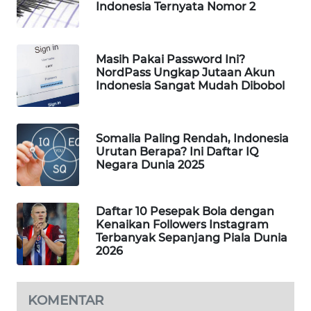
Indonesia Ternyata Nomor 2
WAHANA
DESA
WISATA
Masih Pakai Password Ini?
NordPass Ungkap Jutaan Akun
LAPAK
Indonesia Sangat Mudah Dibobol
WAHANA
Wahana
Somalia Paling Rendah, Indonesia
Network
Urutan Berapa? Ini Daftar IQ
Negara Dunia 2025
KONSUMEN
LISTRIK
Daftar 10 Pesepak Bola dengan
Kenaikan Followers Instagram
MASYARAKAT
Terbanyak Sepanjang Piala Dunia
KELISTRIKAN
2026
WALINKI
ID
KOMENTAR