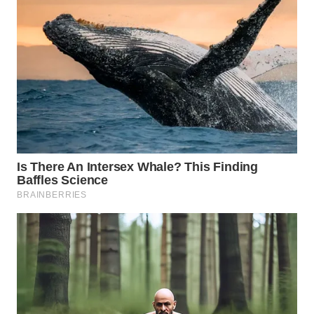
WN
PRIANGAN
TIMUR
WN
SEMARANG
WN
SOLO
WN
BOROBUDUR
WN
MADURA
WN
SURABAYA