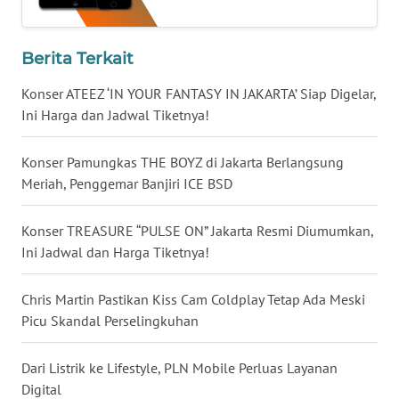
WN
BABEL
Berita Terkait
WN
Konser ATEEZ ‘IN YOUR FANTASY IN JAKARTA’ Siap Digelar,
SUMBAR
Ini Harga dan Jadwal Tiketnya!
WN
Konser Pamungkas THE BOYZ di Jakarta Berlangsung
SUMSEL
Meriah, Penggemar Banjiri ICE BSD
WN
Konser TREASURE “PULSE ON” Jakarta Resmi Diumumkan,
BENGKULU
Ini Jadwal dan Harga Tiketnya!
WN
Chris Martin Pastikan Kiss Cam Coldplay Tetap Ada Meski
LAMPUNG
Picu Skandal Perselingkuhan
WN
Dari Listrik ke Lifestyle, PLN Mobile Perluas Layanan
JATENG
Digital