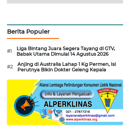
MAWAKA
ID
Berita Populer
MARTABAT
NET
Liga Bintang Juara Segera Tayang di GTV,
#1
PLN
Babak Utama Dimulai 14 Agustus 2026
WATCH
Anjing di Australia Lahap 1 Kg Permen, Isi
#2
Perutnya Bikin Dokter Geleng Kepala
MKLI
LPKKI
LKKI
KOPEKLIN