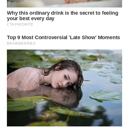
Wahana
Media
Group
WAHANA
NEWS
WAHANA
TANI
WAHANA
ADVOKAT
WAHANA
INFRASTRUKTUR
WAHANA
KONSUMEN