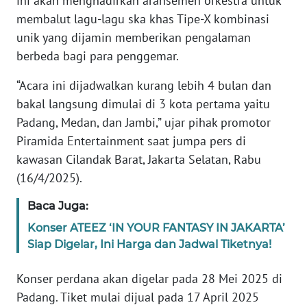
ini akan menghadirkan aransemen orkestra untuk
membalut lagu-lagu ska khas Tipe-X kombinasi
KARIR
unik yang dijamin memberikan pengalaman
berbeda bagi para penggemar.
DISCLAIMER
“Acara ini dijadwalkan kurang lebih 4 bulan dan
bakal langsung dimulai di 3 kota pertama yaitu
Wahana
News
Padang, Medan, dan Jambi,” ujar pihak promotor
Regional
Piramida Entertainment saat jumpa pers di
kawasan Cilandak Barat, Jakarta Selatan, Rabu
WN
(16/4/2025).
SUMUT
Baca Juga:
WN
Konser ATEEZ ‘IN YOUR FANTASY IN JAKARTA’
JAKARTA
Siap Digelar, Ini Harga dan Jadwal Tiketnya!
WN
Konser perdana akan digelar pada 28 Mei 2025 di
JABAR
Padang. Tiket mulai dijual pada 17 April 2025