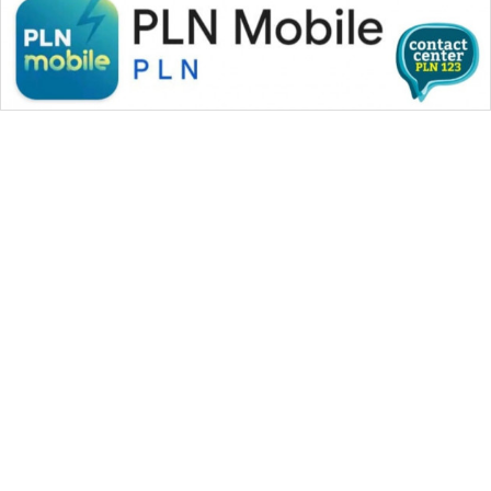
WAHANA MEDIA GROUP
|
|
|
WAHANA NEWS co
WAHANA TANI
WAHANA ADVOKAT
|
|
WAHANA INFRASTRUKTUR
WAHANA KONSUMEN
|
|
|
WAHANA LISTRIK
WAHANA TRAVEL
WAHANA TV
|
|
|
WAHANANEWS id
WAHANANEWS CO ID
WAHANANEWS NET