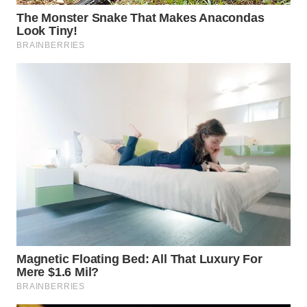
WN
TAPANULI
SELATAN
WN
TANJUNG
LESUNG
WN
KARO
WN
SIMALUNGUN
WN
LABUHANBATU
WN