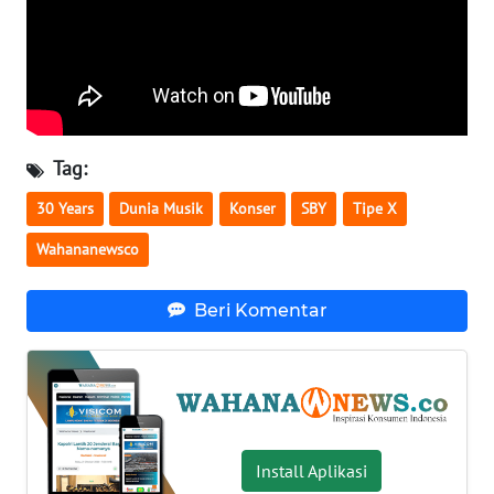
WN
SERAMBI
WN
JAMBI
Tag:
WN
30 Years
Dunia Musik
Konser
SBY
Tipe X
SULTRA
Wahananewsco
WN
NTB
Beri Komentar
WN
SULTENG
WN
SULBAR
Install Aplikasi