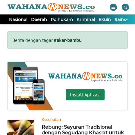
Nasional
Daerah
Polhukam
Kriminal
Ekuin
Sains-Te
WAHANA
Tutup
TV
Berita dengan tagar
#akar-bambu
NASIONAL
DAERAH
POLHUKAM
Install Aplikasi
KRIMINAL
Kesehatan
EKUIN
Rebung: Sayuran Tradisional
dengan Segudang Khasiat untuk