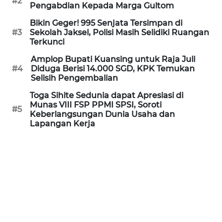
#2
Informasi
Pengabdian Kepada Marga Gultom
Bikin Geger! 995 Senjata Tersimpan di
INDEKS
#3
Sekolah Jaksel, Polisi Masih Selidiki Ruangan
BERITA
Terkunci
Amplop Bupati Kuansing untuk Raja Juli
KONTAK
#4
Diduga Berisi 14.000 SGD, KPK Temukan
KAMI
Selisih Pengembalian
Toga Sihite Sedunia dapat Apresiasi di
INFO
Munas VIII FSP PPMI SPSI, Soroti
IKLAN
#5
Keberlangsungan Dunia Usaha dan
Lapangan Kerja
TENTANG
KAMI
PEDOMAN
MEDIA
SIBER
REDAKSI