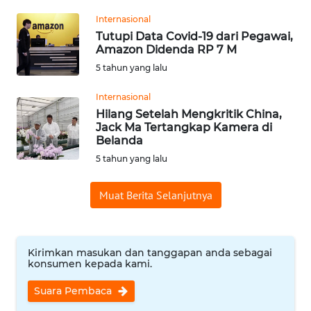
Informasi
Internasional
INDEKS
Tutupi Data Covid-19 dari Pegawai,
Amazon Didenda RP 7 M
BERITA
5 tahun yang lalu
KONTAK
Internasional
KAMI
Hilang Setelah Mengkritik China,
Jack Ma Tertangkap Kamera di
INFO
Belanda
IKLAN
5 tahun yang lalu
TENTANG
Muat Berita Selanjutnya
KAMI
PEDOMAN
Kirimkan masukan dan tanggapan anda sebagai
MEDIA
konsumen kepada kami.
SIBER
Suara Pembaca
REDAKSI