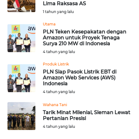
SAINS-TEKNO
Lima Raksasa AS
1 tahun yang lalu
KESEHATAN
Utama
PLN Teken Kesepakatan dengan
Amazon untuk Proyek Tenaga
INTERNASIONAL
Surya 210 MW di Indonesia
4 tahun yang lalu
SERBA-SERBI
Produk Listrik
PLN Siap Pasok Listrik EBT di
PENDIDIKAN
Amazon Web Services (AWS)
Indonesia
OLAHRAGA
4 tahun yang lalu
Wahana Tani
OPINI
Tarik Minat Milenial, Sleman Lewat
Pertanian Presisi
EDITORIAL
4 tahun yang lalu