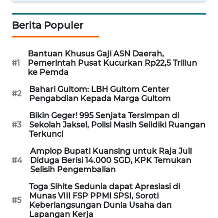
KARIR
Berita Populer
DISCLAIMER
Bantuan Khusus Gaji ASN Daerah,
#1
Pemerintah Pusat Kucurkan Rp22,5 Triliun
ke Pemda
Wahana
News
Bahari Gultom: LBH Gultom Center
Regional
#2
Pengabdian Kepada Marga Gultom
Bikin Geger! 995 Senjata Tersimpan di
WN
#3
Sekolah Jaksel, Polisi Masih Selidiki Ruangan
SUMUT
Terkunci
Amplop Bupati Kuansing untuk Raja Juli
WN
#4
Diduga Berisi 14.000 SGD, KPK Temukan
JAKARTA
Selisih Pengembalian
Toga Sihite Sedunia dapat Apresiasi di
WN
Munas VIII FSP PPMI SPSI, Soroti
JABAR
#5
Keberlangsungan Dunia Usaha dan
Lapangan Kerja