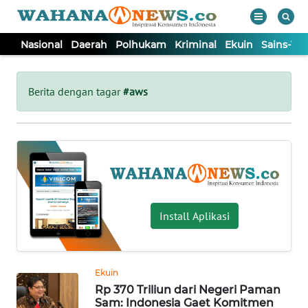
Nasional
Daerah
Polhukam
Kriminal
Ekuin
Sains-Te
WAHANA
Tutup
TV
Berita dengan tagar
#aws
NASIONAL
DAERAH
POLHUKAM
Install Aplikasi
KRIMINAL
Ekuin
EKUIN
Rp 370 Triliun dari Negeri Paman
Sam: Indonesia Gaet Komitmen