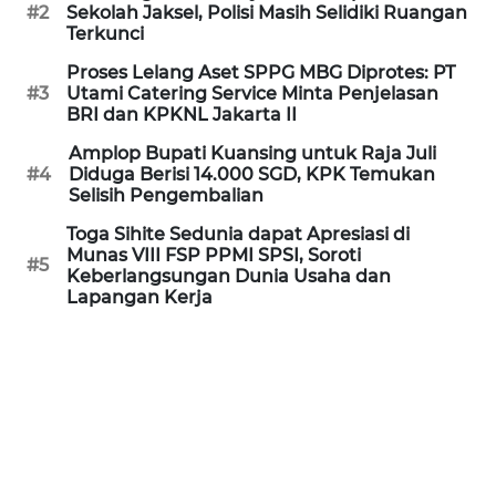
Informasi
#2
Sekolah Jaksel, Polisi Masih Selidiki Ruangan
Terkunci
INDEKS
Proses Lelang Aset SPPG MBG Diprotes: PT
BERITA
#3
Utami Catering Service Minta Penjelasan
BRI dan KPKNL Jakarta II
KONTAK
Amplop Bupati Kuansing untuk Raja Juli
KAMI
#4
Diduga Berisi 14.000 SGD, KPK Temukan
Selisih Pengembalian
INFO
Toga Sihite Sedunia dapat Apresiasi di
IKLAN
Munas VIII FSP PPMI SPSI, Soroti
#5
Keberlangsungan Dunia Usaha dan
Lapangan Kerja
TENTANG
KAMI
PEDOMAN
MEDIA
SIBER
REDAKSI