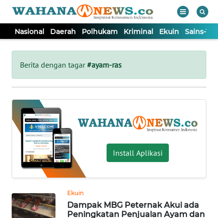
Nasional
Daerah
Polhukam
Kriminal
Ekuin
Sains-Te
WAHANA
Tutup
TV
Berita dengan tagar
#ayam-ras
NASIONAL
DAERAH
POLHUKAM
Install Aplikasi
KRIMINAL
Ekuin
EKUIN
Dampak MBG Peternak Akui ada
Peningkatan Penjualan Ayam dan