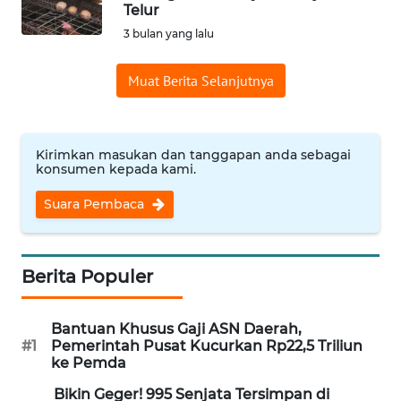
SAINS-TEKNO
Telur
3 bulan yang lalu
KESEHATAN
Muat Berita Selanjutnya
INTERNASIONAL
Kirimkan masukan dan tanggapan anda sebagai
SERBA-SERBI
konsumen kepada kami.
Suara Pembaca
PENDIDIKAN
OLAHRAGA
Berita Populer
OPINI
Bantuan Khusus Gaji ASN Daerah,
#1
Pemerintah Pusat Kucurkan Rp22,5 Triliun
EDITORIAL
ke Pemda
Bikin Geger! 995 Senjata Tersimpan di