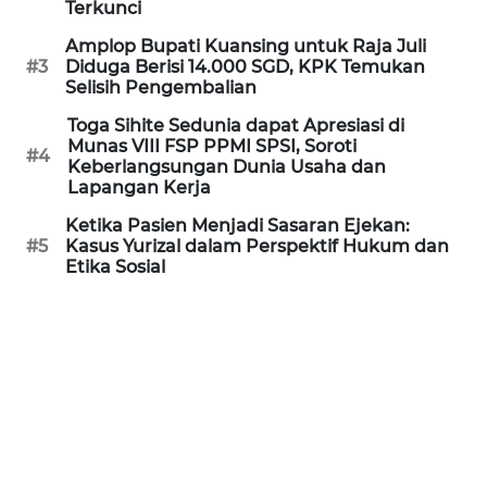
Terkunci
Amplop Bupati Kuansing untuk Raja Juli
KARIR
#3
Diduga Berisi 14.000 SGD, KPK Temukan
Selisih Pengembalian
DISCLAIMER
Toga Sihite Sedunia dapat Apresiasi di
Munas VIII FSP PPMI SPSI, Soroti
#4
Wahana
Keberlangsungan Dunia Usaha dan
News
Lapangan Kerja
Regional
Ketika Pasien Menjadi Sasaran Ejekan:
#5
Kasus Yurizal dalam Perspektif Hukum dan
WN
Etika Sosial
SUMUT
WN
JAKARTA
WN
JABAR