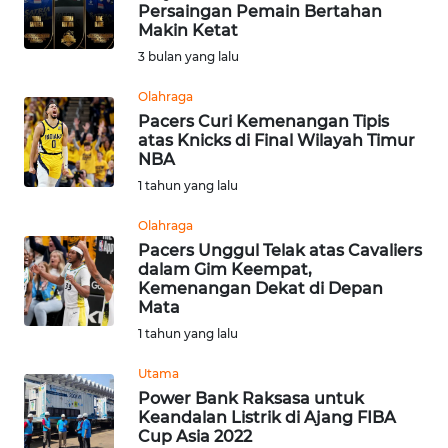
SAINS-TEKNO
Persaingan Pemain Bertahan
Makin Ketat
3 bulan yang lalu
KESEHATAN
Olahraga
Pacers Curi Kemenangan Tipis
INTERNASIONAL
atas Knicks di Final Wilayah Timur
NBA
SERBA-SERBI
1 tahun yang lalu
Olahraga
PENDIDIKAN
Pacers Unggul Telak atas Cavaliers
dalam Gim Keempat,
Kemenangan Dekat di Depan
OLAHRAGA
Mata
1 tahun yang lalu
OPINI
Utama
Power Bank Raksasa untuk
EDITORIAL
Keandalan Listrik di Ajang FIBA
Cup Asia 2022