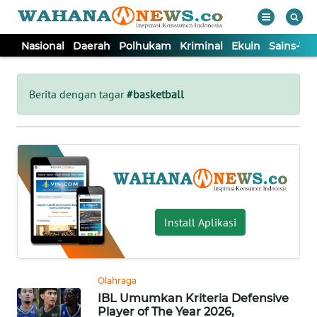
Nasional
Daerah
Polhukam
Kriminal
Ekuin
Sains-Te
WAHANA
Tutup
TV
Berita dengan tagar
#basketball
NASIONAL
DAERAH
POLHUKAM
Install Aplikasi
KRIMINAL
Olahraga
EKUIN
IBL Umumkan Kriteria Defensive
Player of The Year 2026,