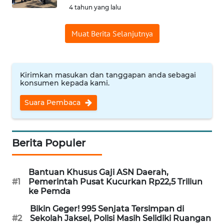
Informasi
4 tahun yang lalu
INDEKS
Muat Berita Selanjutnya
BERITA
KONTAK
KAMI
Kirimkan masukan dan tanggapan anda sebagai
konsumen kepada kami.
INFO
Suara Pembaca
IKLAN
TENTANG
Berita Populer
KAMI
Bantuan Khusus Gaji ASN Daerah,
PEDOMAN
#1
Pemerintah Pusat Kucurkan Rp22,5 Triliun
MEDIA
ke Pemda
SIBER
Bikin Geger! 995 Senjata Tersimpan di
#2
Sekolah Jaksel, Polisi Masih Selidiki Ruangan
REDAKSI