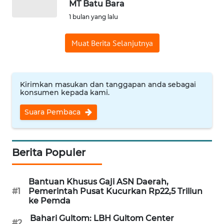
MT Batu Bara
WN
1 bulan yang lalu
NUSANTARA
Muat Berita Selanjutnya
WN
JOGJA
Kirimkan masukan dan tanggapan anda sebagai
WN
konsumen kepada kami.
JATIM
Suara Pembaca
WN
BALI
Berita Populer
WN
KALBAR
Bantuan Khusus Gaji ASN Daerah,
#1
Pemerintah Pusat Kucurkan Rp22,5 Triliun
WN
ke Pemda
KALTENG
Bahari Gultom: LBH Gultom Center
#2