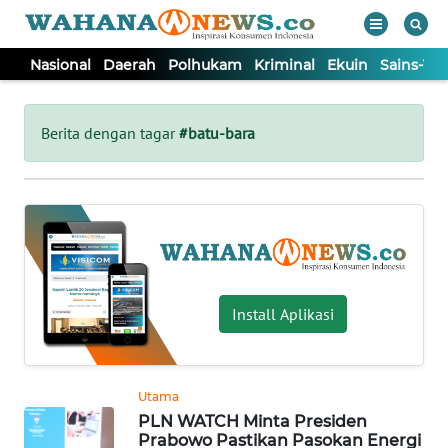
Nasional
Daerah
Polhukam
Kriminal
Ekuin
Sains-Te
WAHANA
Tutup
TV
Berita dengan tagar
#batu-bara
NASIONAL
DAERAH
POLHUKAM
Install Aplikasi
KRIMINAL
Utama
EKUIN
PLN WATCH Minta Presiden
Prabowo Pastikan Pasokan Energi