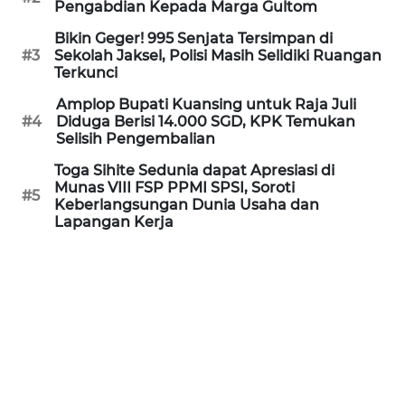
Pengabdian Kepada Marga Gultom
WN
Bikin Geger! 995 Senjata Tersimpan di
KALTARA
#3
Sekolah Jaksel, Polisi Masih Selidiki Ruangan
Terkunci
WN
Amplop Bupati Kuansing untuk Raja Juli
KALSEL
#4
Diduga Berisi 14.000 SGD, KPK Temukan
Selisih Pengembalian
WN
Toga Sihite Sedunia dapat Apresiasi di
KALTIM
Munas VIII FSP PPMI SPSI, Soroti
#5
Keberlangsungan Dunia Usaha dan
WN
Lapangan Kerja
SULSEL
WN
GORONTALO
WN
SULUT