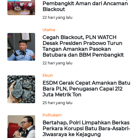
SAINS-TEKNO
Pembangkit Aman dari Ancaman
Blackout
22 hari yang lalu
KESEHATAN
Utama
Cegah Blackout, PLN WATCH
INTERNASIONAL
Desak Presiden Prabowo Turun
Tangan Amankan Pasokan
SERBA-SERBI
Batubara dan BBM Pembangkit
22 hari yang lalu
PENDIDIKAN
Ekuin
ESDM Gerak Cepat Amankan Batu
Bara PLN, Penugasan Capai 212
OLAHRAGA
Juta Metrik Ton
25 hari yang lalu
OPINI
Polhukam
Bertahap, Polri Limpahkan Berkas
EDITORIAL
Perkara Korupsi Batu Bara-Asabri-
Jiwasraya ke Kejagung