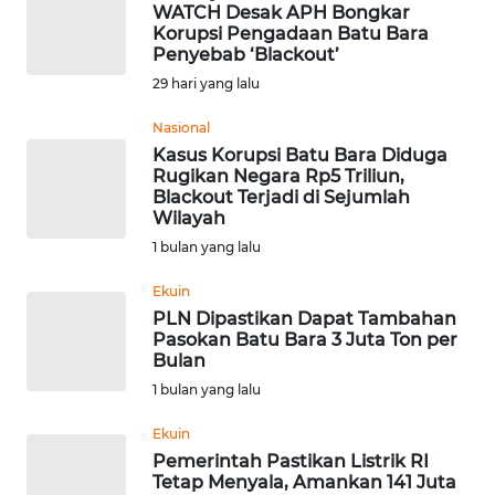
WATCH Desak APH Bongkar
WN
Korupsi Pengadaan Batu Bara
Penyebab ‘Blackout’
BABEL
29 hari yang lalu
WN
Nasional
SUMBAR
Kasus Korupsi Batu Bara Diduga
Rugikan Negara Rp5 Triliun,
WN
Blackout Terjadi di Sejumlah
Wilayah
SUMSEL
1 bulan yang lalu
WN
Ekuin
BENGKULU
PLN Dipastikan Dapat Tambahan
Pasokan Batu Bara 3 Juta Ton per
WN
Bulan
LAMPUNG
1 bulan yang lalu
Ekuin
WN
Pemerintah Pastikan Listrik RI
JATENG
Tetap Menyala, Amankan 141 Juta