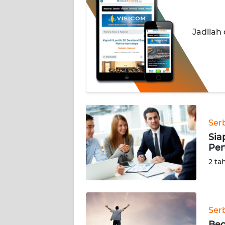
INDEKS
BERITA
Jadilah
KONTAK
KAMI
INFO
IKLAN
TENTANG
Ser
KAMI
Sia
Per
PEDOMAN
2 ta
MEDIA
SIBER
REDAKSI
Ser
Beg