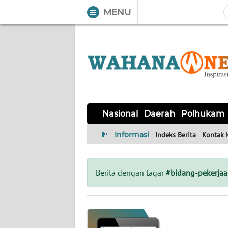
MENU
WAHANA
Tutup
TV
NASIONAL
DAERAH
POLHUKAM
KRIMINAL
EKUIN
SAINS-
KESEHATAN
INTERNASIONAL
Nasional
Daerah
Polhukam
TEKNO
Informasi
Indeks Berita
Kontak 
SERBA-
PENDIDIKAN
OLAHRAGA
OPINI
SERBI
Berita dengan tagar
#bidang-pekerja
EDITORIAL
Informasi