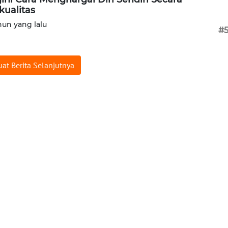
kualitas
hun yang lalu
#
at Berita Selanjutnya