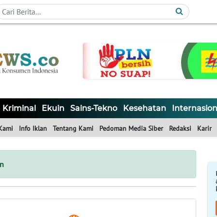
Kriminal
Ekuin
Sains-Tekno
Kesehatan
Internasion
Kami
Info Iklan
Tentang Kami
Pedoman Media Siber
Redaksi
Karir
an