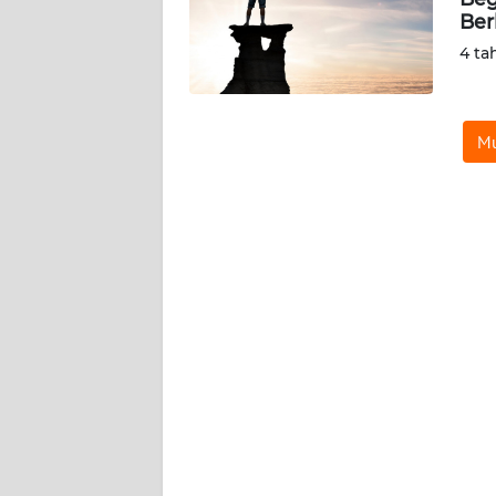
KARIR
Ber
4 ta
DISCLAIMER
Wahana
Mu
News
Regional
WN
SUMUT
WN
JAKARTA
WN
JABAR
WN
BANTEN