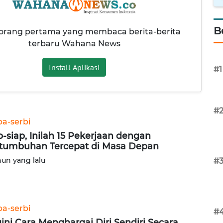
B
 orang pertama yang membaca berita-berita
terbaru Wahana News
Install Aplikasi
#1
#
ba-serbi
p-siap, Inilah 15 Pekerjaan dengan
tumbuhan Tercepat di Masa Depan
hun yang lalu
#
ba-serbi
#
ini Cara Menghargai Diri Sendiri Secara