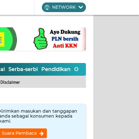
NETWORK
al
Serba-serbi
Pendidikan
Olahraga
Opini
Editoria
Disclaimer
Kirimkan masukan dan tanggapan
anda sebagai konsumen kepada
kami.
Suara Pembaca