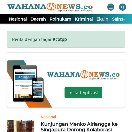
Nasional
Daerah
Polhukam
Kriminal
Ekuin
Sains-Te
WAHANA
Tutup
TV
Berita dengan tagar
#cptpp
NASIONAL
DAERAH
POLHUKAM
Install Aplikasi
KRIMINAL
Nasional
EKUIN
Kunjungan Menko Airlangga ke
Singapura Dorong Kolaborasi