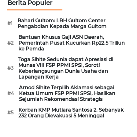
Berita Populer
Informasi
INDEKS
Bahari Gultom: LBH Gultom Center
BERITA
#1
Pengabdian Kepada Marga Gultom
Bantuan Khusus Gaji ASN Daerah,
KONTAK
#2
Pemerintah Pusat Kucurkan Rp22,5 Triliun
KAMI
ke Pemda
Toga Sihite Sedunia dapat Apresiasi di
INFO
Munas VIII FSP PPMI SPSI, Soroti
IKLAN
#3
Keberlangsungan Dunia Usaha dan
Lapangan Kerja
TENTANG
Arnod Sihite Terpilih Aklamasi sebagai
KAMI
#4
Ketua Umum FSP PPMI SPSI, Hasilkan
Sejumlah Rekomendasi Strategis
PEDOMAN
Korban KMP Mutiara Santosa 2, Sebanyak
MEDIA
#5
232 Orang Dievakuasi 5 Meninggal
SIBER
REDAKSI