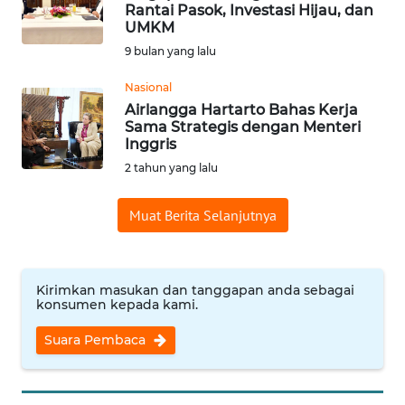
SAINS-TEKNO
Rantai Pasok, Investasi Hijau, dan
UMKM
9 bulan yang lalu
KESEHATAN
Nasional
Airlangga Hartarto Bahas Kerja
INTERNASIONAL
Sama Strategis dengan Menteri
Inggris
SERBA-SERBI
2 tahun yang lalu
PENDIDIKAN
Muat Berita Selanjutnya
OLAHRAGA
Kirimkan masukan dan tanggapan anda sebagai
konsumen kepada kami.
OPINI
Suara Pembaca
EDITORIAL