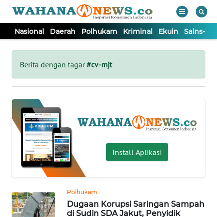
Nasional
Daerah
Polhukam
Kriminal
Ekuin
Sains-Te
WAHANA
Tutup
TV
Berita dengan tagar
#cv-mjt
NASIONAL
DAERAH
POLHUKAM
Install Aplikasi
KRIMINAL
Polhukam
EKUIN
Dugaan Korupsi Saringan Sampah
di Sudin SDA Jakut, Penyidik