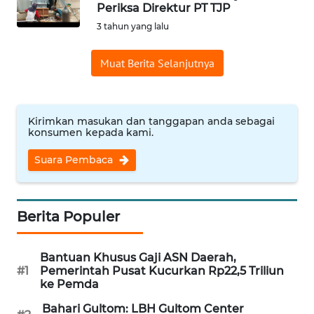
SAINS-TEKNO
Periksa Direktur PT TJP
3 tahun yang lalu
KESEHATAN
Muat Berita Selanjutnya
INTERNASIONAL
Kirimkan masukan dan tanggapan anda sebagai
SERBA-SERBI
konsumen kepada kami.
Suara Pembaca
PENDIDIKAN
OLAHRAGA
Berita Populer
OPINI
Bantuan Khusus Gaji ASN Daerah,
#1
Pemerintah Pusat Kucurkan Rp22,5 Triliun
EDITORIAL
ke Pemda
Bahari Gultom: LBH Gultom Center