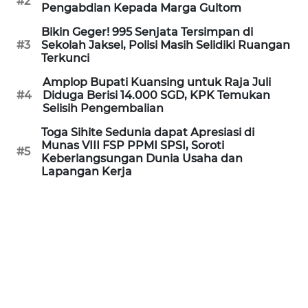
#2
Informasi
Pengabdian Kepada Marga Gultom
Bikin Geger! 995 Senjata Tersimpan di
INDEKS
#3
Sekolah Jaksel, Polisi Masih Selidiki Ruangan
BERITA
Terkunci
Amplop Bupati Kuansing untuk Raja Juli
KONTAK
#4
Diduga Berisi 14.000 SGD, KPK Temukan
KAMI
Selisih Pengembalian
Toga Sihite Sedunia dapat Apresiasi di
INFO
Munas VIII FSP PPMI SPSI, Soroti
IKLAN
#5
Keberlangsungan Dunia Usaha dan
Lapangan Kerja
TENTANG
KAMI
PEDOMAN
MEDIA
SIBER
REDAKSI