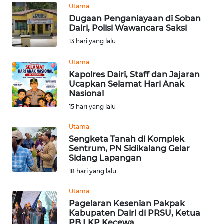
Informasi
Utama
Dugaan Penganiayaan di Soban
INDEKS
Dairi, Polisi Wawancara Saksi
BERITA
13 hari yang lalu
KONTAK
Utama
KAMI
Kapolres Dairi, Staff dan Jajaran
Ucapkan Selamat Hari Anak
Nasional
INFO
15 hari yang lalu
IKLAN
Utama
TENTANG
Sengketa Tanah di Komplek
KAMI
Sentrum, PN Sidikalang Gelar
Sidang Lapangan
18 hari yang lalu
PEDOMAN
MEDIA
Utama
SIBER
Pagelaran Kesenian Pakpak
Kabupaten Dairi di PRSU, Ketua
REDAKSI
PB LKP Kecewa