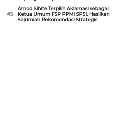
WN
Arnod Sihite Terpilih Aklamasi sebagai
KALTARA
#5
Ketua Umum FSP PPMI SPSI, Hasilkan
Sejumlah Rekomendasi Strategis
WN
KALSEL
WN
KALTIM
WN
SULSEL
WN
GORONTALO
WN
SULUT