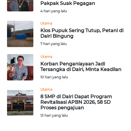
SAINS-TEKNO
Pakpak Suak Pegagan
4 hari yang lalu
KESEHATAN
Utama
Kios Pupuk Sering Tutup, Petani di
INTERNASIONAL
Dairi Bingung
7 hari yang lalu
SERBA-SERBI
Utama
Korban Penganiayaan Jadi
PENDIDIKAN
Tersangka di Dairi, Minta Keadilan
10 hari yang lalu
OLAHRAGA
Utama
8 SMP di Dairi Dapat Program
OPINI
Revitalisasi APBN 2026, 58 SD
Proses pengajuan
13 hari yang lalu
EDITORIAL