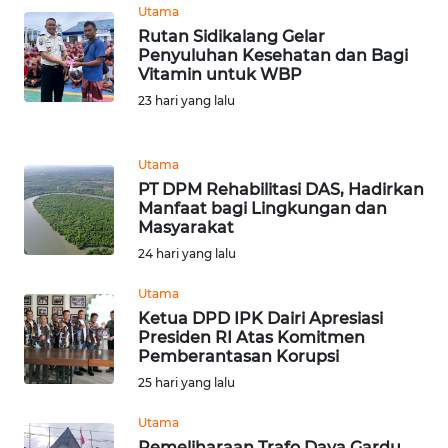
Utama
WN
Rutan Sidikalang Gelar
BANTEN
Penyuluhan Kesehatan dan Bagi
Vitamin untuk WBP
WN
23 hari yang lalu
NTT
WN
Utama
KEPRI
PT DPM Rehabilitasi DAS, Hadirkan
Manfaat bagi Lingkungan dan
Masyarakat
WN
24 hari yang lalu
PAPUA
Utama
WN
Ketua DPD IPK Dairi Apresiasi
PAPUA
Presiden RI Atas Komitmen
BARAT
Pemberantasan Korupsi
25 hari yang lalu
WN
Utama
RIAU
Pemeliharaan Trafo Daya Gardu