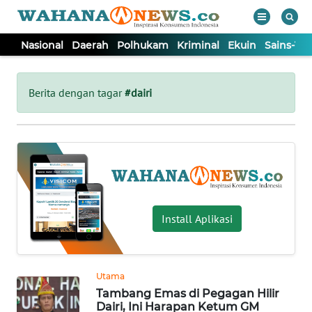
Nasional
Daerah
Polhukam
Kriminal
Ekuin
Sains-Te
WAHANA
Tutup
TV
Berita dengan tagar
#dairi
NASIONAL
DAERAH
POLHUKAM
Install Aplikasi
KRIMINAL
Utama
EKUIN
Tambang Emas di Pegagan Hilir
Dairi, Ini Harapan Ketum GM