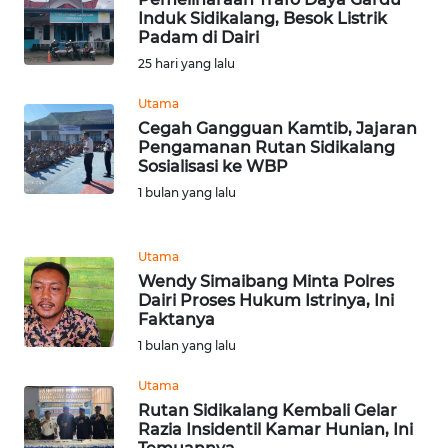
Induk Sidikalang, Besok Listrik
WN
Padam di Dairi
SERAMBI
25 hari yang lalu
Utama
WN
Cegah Gangguan Kamtib, Jajaran
JAMBI
Pengamanan Rutan Sidikalang
Sosialisasi ke WBP
WN
1 bulan yang lalu
SULTRA
WN
Utama
NTB
Wendy Simaibang Minta Polres
Dairi Proses Hukum Istrinya, Ini
Faktanya
WN
1 bulan yang lalu
SULTENG
Utama
WN
Rutan Sidikalang Kembali Gelar
SULBAR
Razia Insidentil Kamar Hunian, Ini