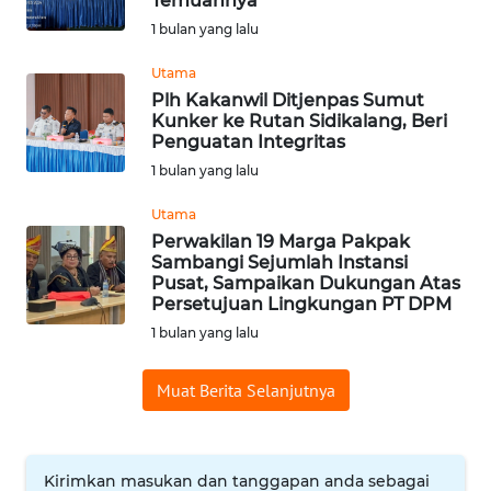
Temuannya
1 bulan yang lalu
WN
BABEL
Utama
Plh Kakanwil Ditjenpas Sumut
WN
Kunker ke Rutan Sidikalang, Beri
SUMBAR
Penguatan Integritas
1 bulan yang lalu
WN
Utama
SUMSEL
Perwakilan 19 Marga Pakpak
Sambangi Sejumlah Instansi
WN
Pusat, Sampaikan Dukungan Atas
BENGKULU
Persetujuan Lingkungan PT DPM
1 bulan yang lalu
WN
LAMPUNG
Muat Berita Selanjutnya
WN
JATENG
Kirimkan masukan dan tanggapan anda sebagai