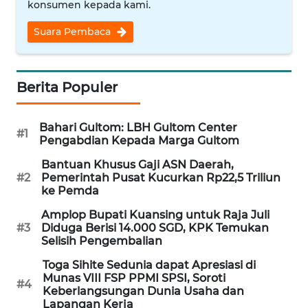
konsumen kepada kami.
WN
Suara Pembaca
NUSANTARA
WN
JOGJA
Berita Populer
WN
Bahari Gultom: LBH Gultom Center
JATIM
#1
Pengabdian Kepada Marga Gultom
Bantuan Khusus Gaji ASN Daerah,
WN
#2
Pemerintah Pusat Kucurkan Rp22,5 Triliun
BALI
ke Pemda
Amplop Bupati Kuansing untuk Raja Juli
WN
#3
Diduga Berisi 14.000 SGD, KPK Temukan
KALBAR
Selisih Pengembalian
Toga Sihite Sedunia dapat Apresiasi di
WN
Munas VIII FSP PPMI SPSI, Soroti
#4
KALTENG
Keberlangsungan Dunia Usaha dan
Lapangan Kerja