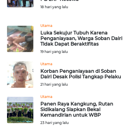
18 hari yang lalu
KARIR
Utama
DISCLAIMER
Luka Sekujur Tubuh Karena
Penganiayaan, Warga Soban Dairi
Tidak Dapat Beraktifitas
Wahana
News
19 hari yang lalu
Regional
Utama
WN
Korban Penganiayaan di Soban
Dairi Desak Polisi Tangkap Pelaku
SUMUT
21 hari yang lalu
WN
Utama
JAKARTA
Panen Raya Kangkung, Rutan
Sidikalang Siapkan Bekal
WN
Kemandirian untuk WBP
JABAR
23 hari yang lalu