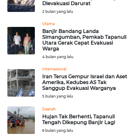
SAINS-TEKNO
Dievakuasi Darurat
2 bulan yang lalu
KESEHATAN
Utama
Banjir Bandang Landa
Simangumban, Pemkab Tapanuli
INTERNASIONAL
Utara Gerak Cepat Evakuasi
Warga
SERBA-SERBI
4 bulan yang lalu
Internasional
PENDIDIKAN
Iran Terus Gempur Israel dan Aset
Amerika, Kedubes AS Tak
Sanggup Evakuasi Warganya
OLAHRAGA
5 bulan yang lalu
OPINI
Daerah
Hujan Tak Berhenti, Tapanuli
Tengah Dikepung Banjir Lagi
EDITORIAL
6 bulan yang lalu