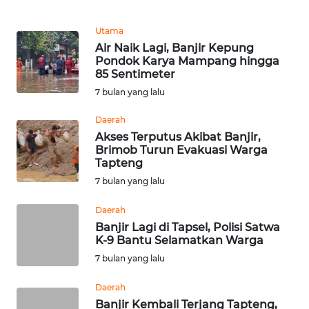
Informasi
Utama
INDEKS
Air Naik Lagi, Banjir Kepung
BERITA
Pondok Karya Mampang hingga
85 Sentimeter
KONTAK
7 bulan yang lalu
KAMI
Daerah
Akses Terputus Akibat Banjir,
INFO
Brimob Turun Evakuasi Warga
IKLAN
Tapteng
7 bulan yang lalu
TENTANG
KAMI
Daerah
Banjir Lagi di Tapsel, Polisi Satwa
PEDOMAN
K-9 Bantu Selamatkan Warga
MEDIA
7 bulan yang lalu
SIBER
Daerah
Banjir Kembali Terjang Tapteng,
REDAKSI