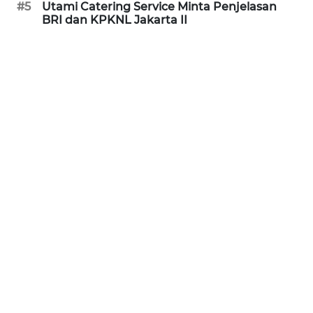
#5
Utami Catering Service Minta Penjelasan
WN
BRI dan KPKNL Jakarta II
NUSANTARA
WN
JOGJA
WN
JATIM
WN
BALI
WN
KALBAR
WN
KALTENG