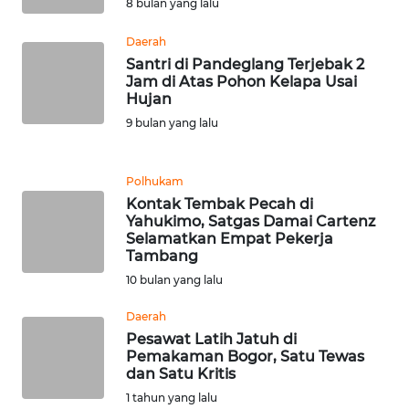
8 bulan yang lalu
WN
BANTEN
Daerah
Santri di Pandeglang Terjebak 2
Jam di Atas Pohon Kelapa Usai
WN
Hujan
NTT
9 bulan yang lalu
WN
KEPRI
Polhukam
Kontak Tembak Pecah di
WN
Yahukimo, Satgas Damai Cartenz
PAPUA
Selamatkan Empat Pekerja
Tambang
10 bulan yang lalu
WN
PAPUA
Daerah
BARAT
Pesawat Latih Jatuh di
Pemakaman Bogor, Satu Tewas
WN
dan Satu Kritis
RIAU
1 tahun yang lalu