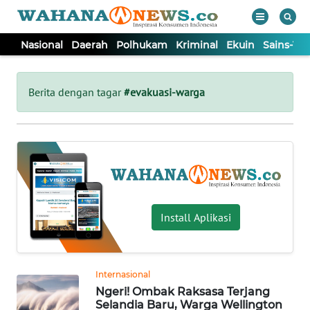
Nasional
Daerah
Polhukam
Kriminal
Ekuin
Sains-Te
WAHANA
Tutup
TV
Berita dengan tagar
#evakuasi-warga
NASIONAL
DAERAH
POLHUKAM
Install Aplikasi
KRIMINAL
Internasional
EKUIN
Ngeri! Ombak Raksasa Terjang
Selandia Baru, Warga Wellington