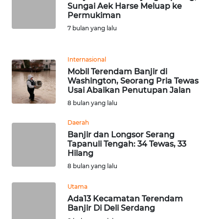
Sungai Aek Harse Meluap ke
Permukiman
KARIR
7 bulan yang lalu
DISCLAIMER
Internasional
Mobil Terendam Banjir di
Wahana
Washington, Seorang Pria Tewas
News
Usai Abaikan Penutupan Jalan
Regional
8 bulan yang lalu
WN
Daerah
SUMUT
Banjir dan Longsor Serang
Tapanuli Tengah: 34 Tewas, 33
Hilang
WN
JAKARTA
8 bulan yang lalu
Utama
WN
Ada13 Kecamatan Terendam
JABAR
Banjir Di Deli Serdang