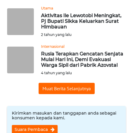
Utama
WN
Aktivitas Ile Lewotobi Meningkat,
SERAMBI
Pj Bupati Sikka Keluarkan Surat
Himbauan
WN
2 tahun yang lalu
JAMBI
Internasional
Rusia Terapkan Gencatan Senjata
WN
Mulai Hari Ini, Demi Evakuasi
SULTRA
Warga Sipil dari Pabrik Azovstal
4 tahun yang lalu
WN
NTB
Muat Berita Selanjutnya
WN
SULTENG
Kirimkan masukan dan tanggapan anda sebagai
konsumen kepada kami.
WN
SULBAR
Suara Pembaca