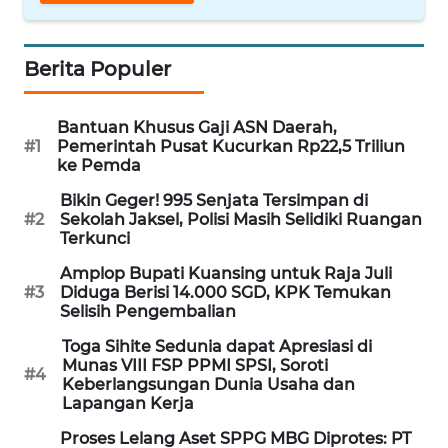
WN
BABEL
Berita Populer
WN
SUMBAR
Bantuan Khusus Gaji ASN Daerah,
#1
Pemerintah Pusat Kucurkan Rp22,5 Triliun
ke Pemda
WN
SUMSEL
Bikin Geger! 995 Senjata Tersimpan di
#2
Sekolah Jaksel, Polisi Masih Selidiki Ruangan
Terkunci
WN
BENGKULU
Amplop Bupati Kuansing untuk Raja Juli
#3
Diduga Berisi 14.000 SGD, KPK Temukan
Selisih Pengembalian
WN
Toga Sihite Sedunia dapat Apresiasi di
LAMPUNG
Munas VIII FSP PPMI SPSI, Soroti
#4
Keberlangsungan Dunia Usaha dan
WN
Lapangan Kerja
JATENG
Proses Lelang Aset SPPG MBG Diprotes: PT