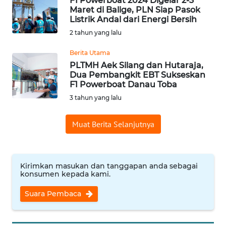
F1 Powerboat 2024 Digelar 2-3
Maret di Balige, PLN Siap Pasok
WN
Listrik Andal dari Energi Bersih
BABEL
2 tahun yang lalu
WN
Berita Utama
SUMBAR
PLTMH Aek Silang dan Hutaraja,
Dua Pembangkit EBT Sukseskan
F1 Powerboat Danau Toba
WN
3 tahun yang lalu
SUMSEL
Muat Berita Selanjutnya
WN
BENGKULU
WN
Kirimkan masukan dan tanggapan anda sebagai
konsumen kepada kami.
LAMPUNG
Suara Pembaca
WN
JATENG