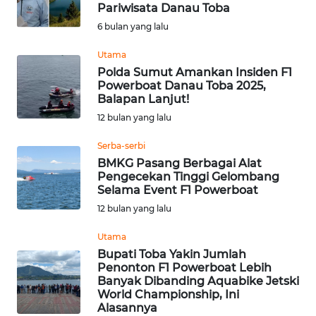
SAINS-TEKNO
Pariwisata Danau Toba
6 bulan yang lalu
KESEHATAN
Utama
Polda Sumut Amankan Insiden F1
Powerboat Danau Toba 2025,
INTERNASIONAL
Balapan Lanjut!
12 bulan yang lalu
SERBA-SERBI
Serba-serbi
BMKG Pasang Berbagai Alat
PENDIDIKAN
Pengecekan Tinggi Gelombang
Selama Event F1 Powerboat
OLAHRAGA
12 bulan yang lalu
Utama
OPINI
Bupati Toba Yakin Jumlah
Penonton F1 Powerboat Lebih
Banyak Dibanding Aquabike Jetski
EDITORIAL
World Championship, Ini
Alasannya