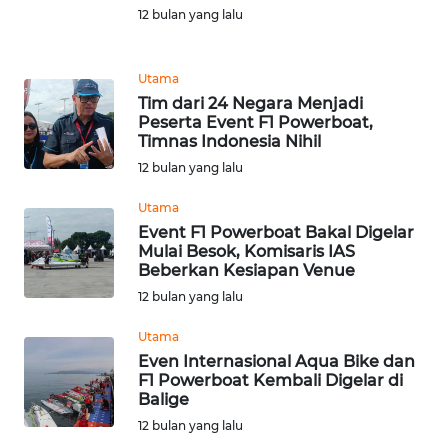
Informasi
12 bulan yang lalu
INDEKS
BERITA
Utama
Tim dari 24 Negara Menjadi
Peserta Event F1 Powerboat,
KONTAK
Timnas Indonesia Nihil
KAMI
12 bulan yang lalu
INFO
Utama
IKLAN
Event F1 Powerboat Bakal Digelar
Mulai Besok, Komisaris IAS
Beberkan Kesiapan Venue
TENTANG
KAMI
12 bulan yang lalu
Utama
PEDOMAN
Even Internasional Aqua Bike dan
MEDIA
F1 Powerboat Kembali Digelar di
SIBER
Balige
12 bulan yang lalu
REDAKSI