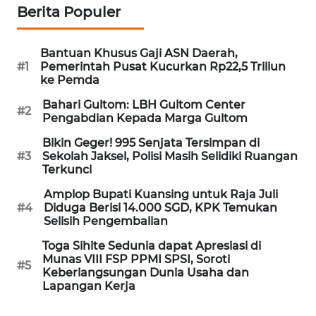
Berita Populer
WN
NUSANTARA
Bantuan Khusus Gaji ASN Daerah,
#1
Pemerintah Pusat Kucurkan Rp22,5 Triliun
WN
ke Pemda
JOGJA
Bahari Gultom: LBH Gultom Center
#2
Pengabdian Kepada Marga Gultom
WN
JATIM
Bikin Geger! 995 Senjata Tersimpan di
#3
Sekolah Jaksel, Polisi Masih Selidiki Ruangan
Terkunci
WN
BALI
Amplop Bupati Kuansing untuk Raja Juli
#4
Diduga Berisi 14.000 SGD, KPK Temukan
Selisih Pengembalian
WN
KALBAR
Toga Sihite Sedunia dapat Apresiasi di
Munas VIII FSP PPMI SPSI, Soroti
#5
Keberlangsungan Dunia Usaha dan
WN
Lapangan Kerja
KALTENG