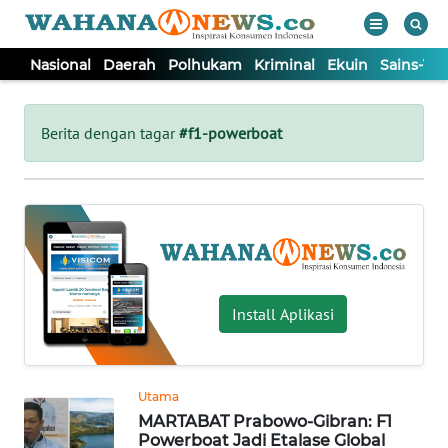
Nasional
Daerah
Polhukam
Kriminal
Ekuin
Sains-Te
WAHANA
Tutup
TV
Berita dengan tagar
#f1-powerboat
NASIONAL
DAERAH
POLHUKAM
Install Aplikasi
KRIMINAL
Utama
EKUIN
MARTABAT Prabowo-Gibran: F1
Powerboat Jadi Etalase Global