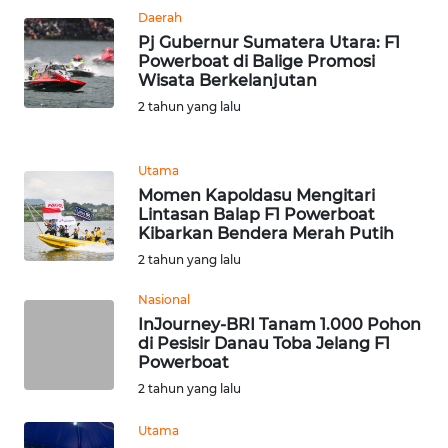
Daerah
Pj Gubernur Sumatera Utara: F1
KARIR
Powerboat di Balige Promosi
Wisata Berkelanjutan
DISCLAIMER
2 tahun yang lalu
Wahana
News
Utama
Regional
Momen Kapoldasu Mengitari
Lintasan Balap F1 Powerboat
Kibarkan Bendera Merah Putih
WN
2 tahun yang lalu
SUMUT
Nasional
WN
InJourney-BRI Tanam 1.000 Pohon
JAKARTA
di Pesisir Danau Toba Jelang F1
Powerboat
2 tahun yang lalu
WN
JABAR
Utama