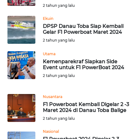
2 tahun yang lalu
WN
SERAMBI
Ekuin
DPSP Danau Toba Siap Kembali
Gelar F1 Powerboat Maret 2024
WN
JAMBI
2 tahun yang lalu
Utama
WN
Kemenparekraf Siapkan Side
SULTRA
Event untuk F1 PowerBoat 2024
2 tahun yang lalu
WN
NTB
Nusantara
WN
F1 Powerboat Kembali Digelar 2 -3
SULTENG
Maret 2024 di Danau Toba Balige
2 tahun yang lalu
WN
SULBAR
Nasional