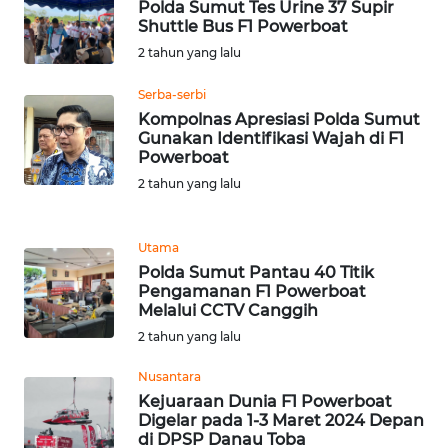
Polda Sumut Tes Urine 37 Supir
WN
Shuttle Bus F1 Powerboat
BANTEN
2 tahun yang lalu
WN
Serba-serbi
NTT
Kompolnas Apresiasi Polda Sumut
Gunakan Identifikasi Wajah di F1
Powerboat
WN
2 tahun yang lalu
KEPRI
WN
Utama
PAPUA
Polda Sumut Pantau 40 Titik
Pengamanan F1 Powerboat
Melalui CCTV Canggih
WN
PAPUA
2 tahun yang lalu
BARAT
Nusantara
Kejuaraan Dunia F1 Powerboat
WN
Digelar pada 1-3 Maret 2024 Depan
RIAU
di DPSP Danau Toba