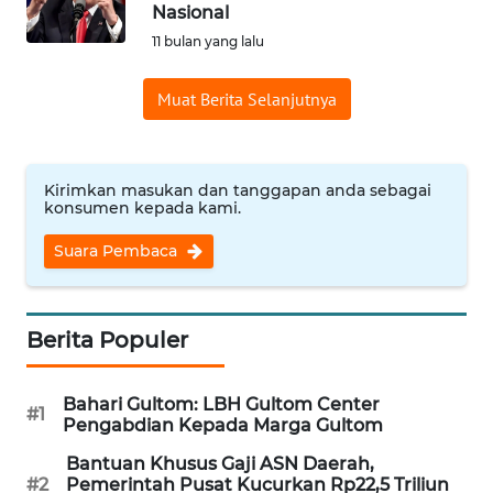
SAINS-TEKNO
Nasional
11 bulan yang lalu
KESEHATAN
Muat Berita Selanjutnya
INTERNASIONAL
Kirimkan masukan dan tanggapan anda sebagai
SERBA-SERBI
konsumen kepada kami.
Suara Pembaca
PENDIDIKAN
OLAHRAGA
Berita Populer
OPINI
Bahari Gultom: LBH Gultom Center
#1
Pengabdian Kepada Marga Gultom
EDITORIAL
Bantuan Khusus Gaji ASN Daerah,
#2
Pemerintah Pusat Kucurkan Rp22,5 Triliun