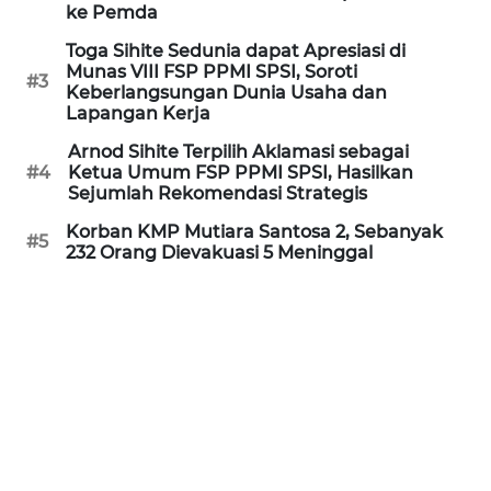
Informasi
ke Pemda
Toga Sihite Sedunia dapat Apresiasi di
INDEKS
Munas VIII FSP PPMI SPSI, Soroti
BERITA
#3
Keberlangsungan Dunia Usaha dan
Lapangan Kerja
KONTAK
Arnod Sihite Terpilih Aklamasi sebagai
KAMI
#4
Ketua Umum FSP PPMI SPSI, Hasilkan
Sejumlah Rekomendasi Strategis
INFO
Korban KMP Mutiara Santosa 2, Sebanyak
IKLAN
#5
232 Orang Dievakuasi 5 Meninggal
TENTANG
KAMI
PEDOMAN
MEDIA
SIBER
REDAKSI