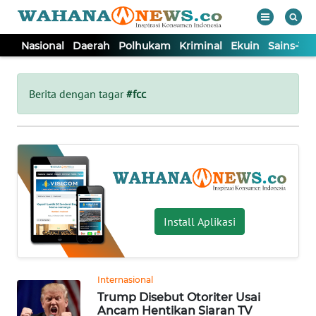
Nasional
Daerah
Polhukam
Kriminal
Ekuin
Sains-Te
WAHANA
Tutup
TV
Berita dengan tagar
#fcc
NASIONAL
DAERAH
POLHUKAM
Install Aplikasi
KRIMINAL
Internasional
EKUIN
Trump Disebut Otoriter Usai
Ancam Hentikan Siaran TV