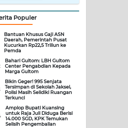
erita Populer
Bantuan Khusus Gaji ASN
Daerah, Pemerintah Pusat
Kucurkan Rp22,5 Triliun ke
Pemda
Bahari Gultom: LBH Gultom
2
Center Pengabdian Kepada
Marga Gultom
Bikin Geger! 995 Senjata
Tersimpan di Sekolah Jaksel,
3
Polisi Masih Selidiki Ruangan
Terkunci
Amplop Bupati Kuansing
untuk Raja Juli Diduga Berisi
4
14.000 SGD, KPK Temukan
Selisih Pengembalian