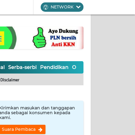
NETWORK
al
Serba-serbi
Pendidikan
Olahraga
Opini
Editoria
Disclaimer
Kirimkan masukan dan tanggapan
anda sebagai konsumen kepada
kami.
Suara Pembaca