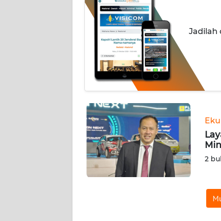
INDEKS
BERITA
Jadilah
KONTAK
KAMI
INFO
IKLAN
TENTANG
Eku
KAMI
Lay
Min
PEDOMAN
2 bu
MEDIA
SIBER
Mu
REDAKSI