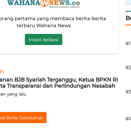
B
 orang pertama yang membaca berita-berita
terbaru Wahana News
Install Aplikasi
#1
#
in
anan BJB Syariah Terganggu, Ketua BPKN RI
ta Transparansi dan Perlindungan Nasabah
#
lan yang lalu
at Berita Selanjutnya
#