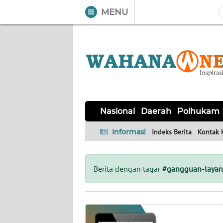
MENU
WAHANA
Tutup
TV
NASIONAL
DAERAH
POLHUKAM
KRIMINAL
EKUIN
SAINS-
KESEHATAN
INTERNASIONAL
Nasional
Daerah
Polhukam
TEKNO
Informasi
Indeks Berita
Kontak 
SERBA-
PENDIDIKAN
OLAHRAGA
OPINI
SERBI
Berita dengan tagar
#gangguan-layana
EDITORIAL
Informasi